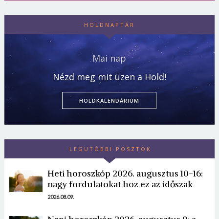
HOLDNAPTÁR
Mai nap
Nézd meg mit üzen a Hold!
HOLDKALENDÁRIUM
Borsonline bejelentkezés
LEGUTÓBBI POSZTOK
Heti horoszkóp 2026. augusztus 10-16:
E-mail cím vagy felhasználónév
nagy fordulatokat hoz ez az időszak
2026.08.09.
Jelszó