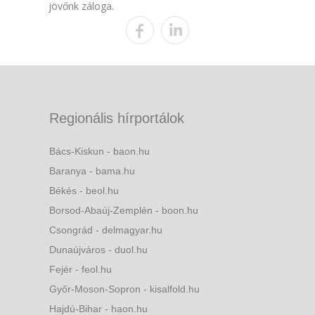
jövőnk záloga.
Regionális hírportálok
Bács-Kiskun - baon.hu
Baranya - bama.hu
Békés - beol.hu
Borsod-Abaúj-Zemplén - boon.hu
Csongrád - delmagyar.hu
Dunaújváros - duol.hu
Fejér - feol.hu
Győr-Moson-Sopron - kisalfold.hu
Hajdú-Bihar - haon.hu