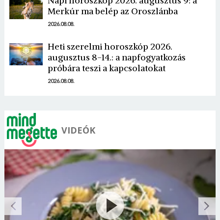
Napi horoszkóp 2026. augusztus 9: a
Merkúr ma belép az Oroszlánba
2026.08.08.
Mégse
Bejelentkezés
Heti szerelmi horoszkóp 2026.
augusztus 8-14.: a napfogyatkozás
próbára teszi a kapcsolatokat
2026.08.08.
VIDEÓK