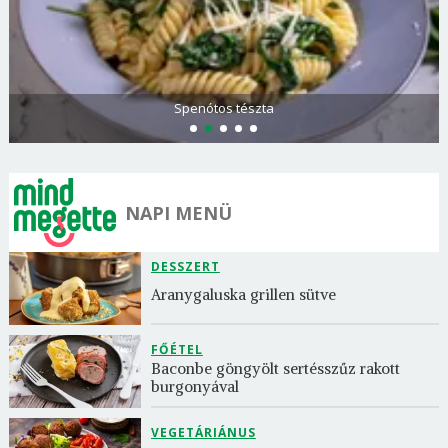
Spenótos tészta
NAPI MENÜ
DESSZERT
Aranygaluska grillen sütve
FŐÉTEL
Baconbe göngyölt sertésszűz rakott 
burgonyával
VEGETÁRIÁNUS