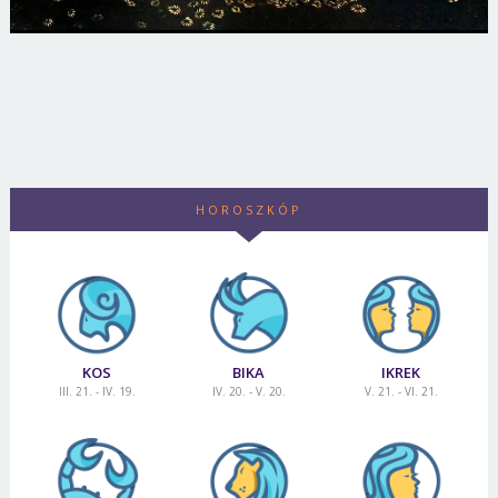
HOROSZKÓP
KOS
BIKA
IKREK
III. 21. - IV. 19.
IV. 20. - V. 20.
V. 21. - VI. 21.