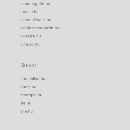
mindmegette.hu
travelo.hu
dietaesfitnesz.hu
vitorlazasmagazin.hu
videkize.hu
tvmusor.hu
Bulvár
borsonline.hu
ripost.hu
metropol.hu
life.hu
she.hu