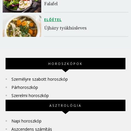
Falafel
ELŐÉTEL
Újházy tyúkhúsleves
HOROSZKÓPOK
Személyre szabott horoszkóp
Párhoroszkóp
Szerelmi horoszkóp
ASZTROLÓGIA
Napi horoszkóp
Aszcendens számítás