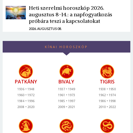
Heti szerelmi horoszkóp 2026.
augusztus 8-14.: a napfogyatkozás
próbára teszi a kapcsolatokat
2026. AUGUSZTUS 08.
KÍNAI HOROSZKÓP
PATKÁNY
BIVALY
TIGRIS
1936
1948
1937
1949
1938
1950
1960
1972
1961
1973
1962
1974
1984
1996
1985
1997
1986
1998
2008
2020
2009
2021
2010
2022