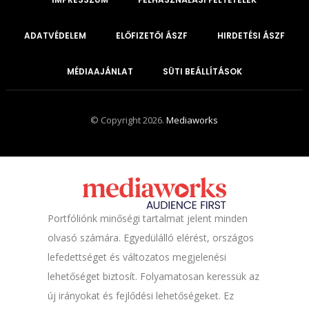
ADATVÉDELEM
ELŐFIZETŐI ÁSZF
HIRDETÉSI ÁSZF
MÉDIAAJÁNLAT
SÜTI BEÁLLÍTÁSOK
© Copyright 2026.
Mediaworks
Portfóliónk minőségi tartalmat jelent minden
olvasó számára. Egyedülálló elérést, országos
lefedettséget és változatos megjelenési
lehetőséget biztosít. Folyamatosan keressük az
új irányokat és fejlődési lehetőségeket. Ez