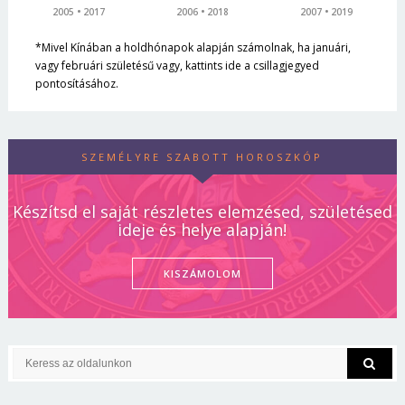
2005
2017
2006
2018
2007
2019
*Mivel Kínában a holdhónapok alapján számolnak, ha januári,
vagy februári születésű vagy, kattints ide a csillagjegyed
pontosításához.
SZEMÉLYRE SZABOTT HOROSZKÓP
Készítsd el saját részletes elemzésed, születésed
ideje és helye alapján!
KISZÁMOLOM