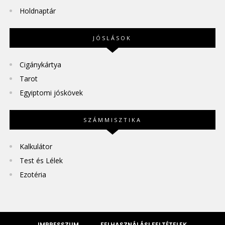
Holdnaptár
JÓSLÁSOK
Cigánykártya
Tarot
Egyiptomi jóskövek
SZÁMMISZTIKA
Kalkulátor
Test és Lélek
Ezotéria
IMPRESSZUM
FELHASZNÁLÁSI FELTÉTELEK