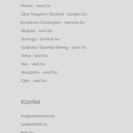
Heves - heol.hu
Jász-Nagykun-Szolnok - szoljon.hu
Komárom-Esztergom - kemma.hu
Nógrád - nool.hu
Somogy - sonline.hu
Szabolcs-Szatmár-Bereg - szon.hu
Tolna - teol.hu
Vas - vaol.hu
Veszprém - veol.hu
Zala - zaol.hu
Közélet
magyarnemzet.hu
szabadfold.hu
hirtv.hu