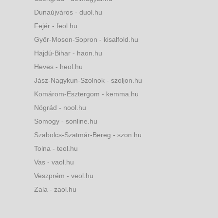
Dunaújváros - duol.hu
Fejér - feol.hu
Győr-Moson-Sopron - kisalfold.hu
Hajdú-Bihar - haon.hu
Heves - heol.hu
Jász-Nagykun-Szolnok - szoljon.hu
Komárom-Esztergom - kemma.hu
Nógrád - nool.hu
Somogy - sonline.hu
Szabolcs-Szatmár-Bereg - szon.hu
Tolna - teol.hu
Vas - vaol.hu
Veszprém - veol.hu
Zala - zaol.hu