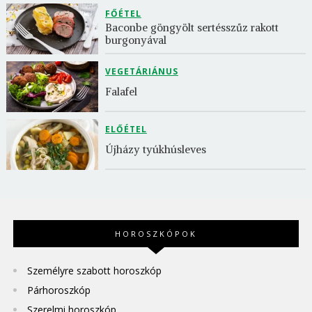
FŐÉTEL
Baconbe göngyölt sertésszűz rakott 
burgonyával
VEGETÁRIÁNUS
Falafel
ELŐÉTEL
Újházy tyúkhúsleves
HOROSZKÓPOK
Személyre szabott horoszkóp
Párhoroszkóp
Szerelmi horoszkóp