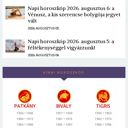
Napi horoszkóp 2026. augusztus 6: a
Vénusz, a kis szerencse bolygója jegyet
vált
2026. AUGUSZTUS 05.
Napi horoszkóp 2026. augusztus 5: a
féltékenységgel vigyázzunk!
2026. AUGUSZTUS 04.
KÍNAI HOROSZKÓP
PATKÁNY
BIVALY
TIGRIS
1936
1948
1937
1949
1938
1950
1960
1972
1961
1973
1962
1974
1984
1996
1985
1997
1986
1998