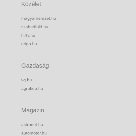
Közélet
magyarnemzet.hu
szabadfold.hu
hirtv.hu
origo.hu
Gazdaság
vg.hu
agrokep.hu
Magazin
astronet.hu
automotor.hu