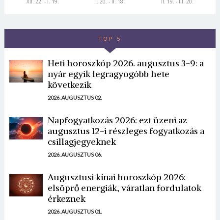
XII. 22. - I. 19.
I. 20. - II. 18.
II. 19. - III. 20.
TOP 5
Heti horoszkóp 2026. augusztus 3-9: a
nyár egyik legragyogóbb hete
következik
2026. AUGUSZTUS 02.
Napfogyatkozás 2026: ezt üzeni az
augusztus 12-i részleges fogyatkozás a
csillagjegyeknek
2026. AUGUSZTUS 06.
Augusztusi kínai horoszkóp 2026:
elsöprő energiák, váratlan fordulatok
érkeznek
2026. AUGUSZTUS 01.