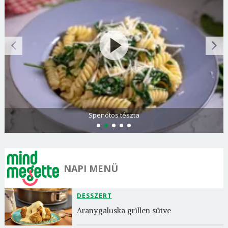
Spenótos tészta
NAPI MENÜ
DESSZERT
Aranygaluska grillen sütve