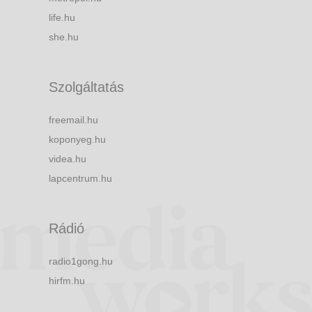
life.hu
she.hu
Szolgáltatás
freemail.hu
koponyeg.hu
videa.hu
lapcentrum.hu
Rádió
radio1gong.hu
hirfm.hu