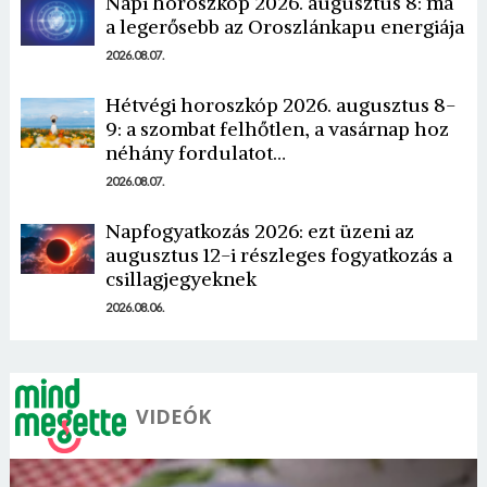
Napi horoszkóp 2026. augusztus 8: ma
a legerősebb az Oroszlánkapu energiája
2026.08.07.
Hétvégi horoszkóp 2026. augusztus 8-
9: a szombat felhőtlen, a vasárnap hoz
néhány fordulatot…
Borsonline bejelentkezés
2026.08.07.
E-mail cím vagy felhasználónév
Napfogyatkozás 2026: ezt üzeni az
augusztus 12-i részleges fogyatkozás a
csillagjegyeknek
Jelszó
2026.08.06.
Mégse
Bejelentkezés
VIDEÓK