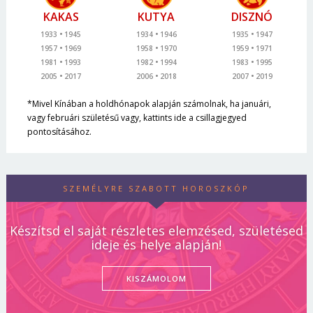
KAKAS
KUTYA
DISZNÓ
1933
1945
1934
1946
1935
1947
1957
1969
1958
1970
1959
1971
1981
1993
1982
1994
1983
1995
2005
2017
2006
2018
2007
2019
*Mivel Kínában a holdhónapok alapján számolnak, ha januári,
vagy februári születésű vagy, kattints ide a csillagjegyed
pontosításához.
SZEMÉLYRE SZABOTT HOROSZKÓP
Készítsd el saját részletes elemzésed, születésed
ideje és helye alapján!
KISZÁMOLOM