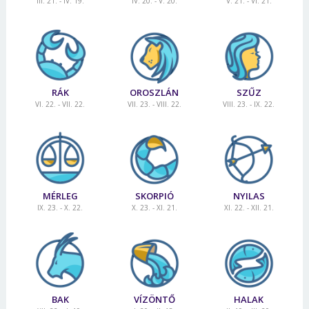
III. 21. - IV. 19.
IV. 20. - V. 20.
V. 21. - VI. 21.
RÁK
OROSZLÁN
SZŰZ
VI. 22. - VII. 22.
VII. 23. - VIII. 22.
VIII. 23. - IX. 22.
MÉRLEG
SKORPIÓ
NYILAS
IX. 23. - X. 22.
X. 23. - XI. 21.
XI. 22. - XII. 21.
BAK
VÍZÖNTŐ
HALAK