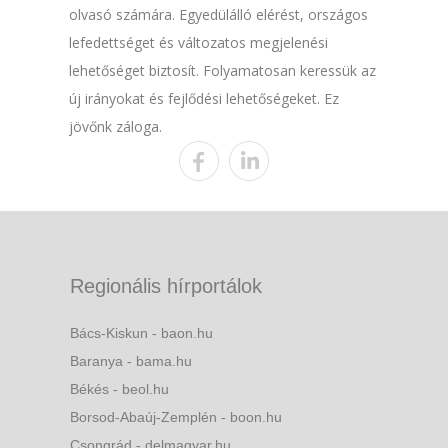
olvasó számára. Egyedülálló elérést, országos
lefedettséget és változatos megjelenési
lehetőséget biztosít. Folyamatosan keressük az
új irányokat és fejlődési lehetőségeket. Ez
jövőnk záloga.
Regionális hírportálok
Bács-Kiskun - baon.hu
Baranya - bama.hu
Békés - beol.hu
Borsod-Abaúj-Zemplén - boon.hu
Csongrád - delmagyar.hu