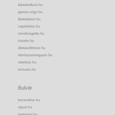
lakaskultura.hu
gamer.origo.hu
likebalaton.hu
napidoktor.hu
mindmegette.hu
travelo.hu
dietaesfitnesz.hu
vitorlazasmagazin.hu
videkize.hu
tvmusor.hu
Bulvár
borsonline.hu
ripost.hu
metropol.hu