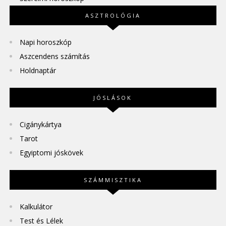
ASZTROLÓGIA
Napi horoszkóp
Aszcendens számítás
Holdnaptár
JÓSLÁSOK
Cigánykártya
Tarot
Egyiptomi jóskövek
SZÁMMISZTIKA
Kalkulátor
Test és Lélek