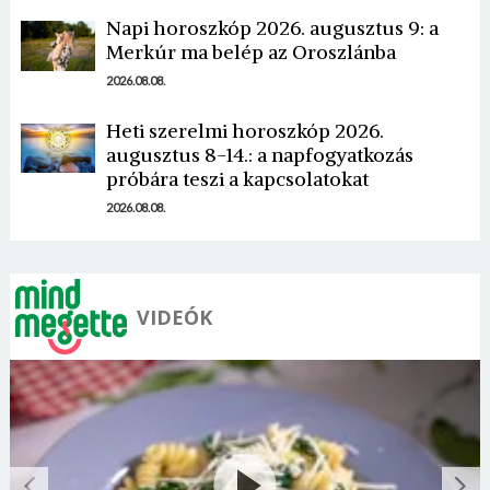
Napi horoszkóp 2026. augusztus 9: a
Merkúr ma belép az Oroszlánba
2026.08.08.
Borsonline bejelentkezés
Heti szerelmi horoszkóp 2026.
augusztus 8-14.: a napfogyatkozás
E-mail cím vagy felhasználónév
próbára teszi a kapcsolatokat
2026.08.08.
Jelszó
VIDEÓK
Mégse
Bejelentkezés