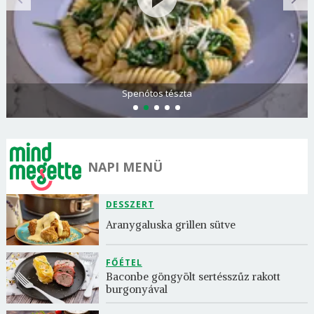
Spenótos tészta
NAPI MENÜ
DESSZERT
Aranygaluska grillen sütve
FŐÉTEL
Baconbe göngyölt sertésszűz rakott 
burgonyával