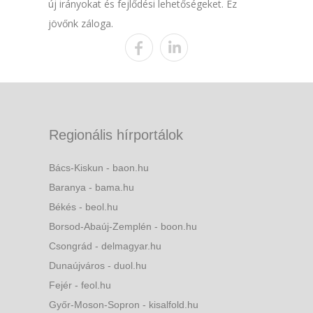
új irányokat és fejlődési lehetőségeket. Ez
jövőnk záloga.
Regionális hírportálok
Bács-Kiskun - baon.hu
Baranya - bama.hu
Békés - beol.hu
Borsod-Abaúj-Zemplén - boon.hu
Csongrád - delmagyar.hu
Dunaújváros - duol.hu
Fejér - feol.hu
Győr-Moson-Sopron - kisalfold.hu