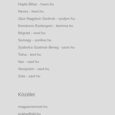
Hajdú-Bihar - haon.hu
Heves - heol.hu
Jász-Nagykun-Szolnok - szoljon.hu
Komárom-Esztergom - kemma.hu
Nógrád - nool.hu
Somogy - sonline.hu
Szabolcs-Szatmár-Bereg - szon.hu
Tolna - teol.hu
Vas - vaol.hu
Veszprém - veol.hu
Zala - zaol.hu
Közélet
magyarnemzet.hu
szabadfold.hu