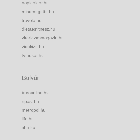
napidoktor.hu
mindmegette.hu
travelo.hu
dietaesfitnesz.hu
vitorlazasmagazin.hu
videkize.hu
tvmusor.hu
Bulvár
borsonline.hu
ripost.hu
metropol.hu
life.hu
she.hu