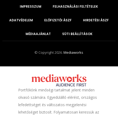
IMPRESSZUM
FELHASZNÁLÁSI FELTÉTELEK
ADATVÉDELEM
ELŐFIZETŐI ÁSZF
HIRDETÉSI ÁSZF
MÉDIAAJÁNLAT
SÜTI BEÁLLÍTÁSOK
© Copyright 2026.
Mediaworks
Portfóliónk minőségi tartalmat jelent minden
olvasó számára. Egyedülálló elérést, országos
lefedettséget és változatos megjelenési
lehetőséget biztosít. Folyamatosan keressük az