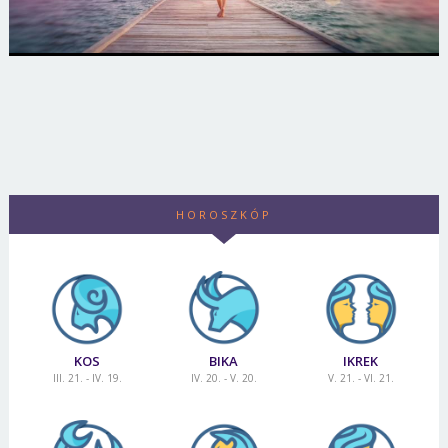
HOROSZKÓP
KOS
BIKA
IKREK
III. 21. - IV. 19.
IV. 20. - V. 20.
V. 21. - VI. 21.