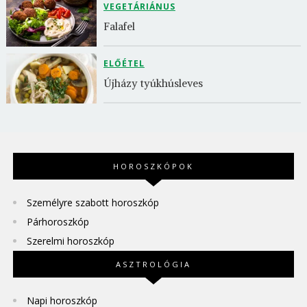
VEGETÁRIÁNUS
Falafel
ELŐÉTEL
Újházy tyúkhúsleves
HOROSZKÓPOK
Személyre szabott horoszkóp
Párhoroszkóp
Szerelmi horoszkóp
ASZTROLÓGIA
Napi horoszkóp