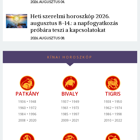
2026. AUGUSZTUS 04.
Heti szerelmi horoszkóp 2026.
augusztus 8-14.: a napfogyatkozás
próbára teszi a kapcsolatokat
2026. AUGUSZTUS 08.
KÍNAI HOROSZKÓP
PATKÁNY
BIVALY
TIGRIS
1936
1948
1937
1949
1938
1950
1960
1972
1961
1973
1962
1974
1984
1996
1985
1997
1986
1998
2008
2020
2009
2021
2010
2022