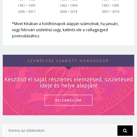
1981
1993
1982
1994
1983
1995
2005
2017
2006
2018
2007
2019
*Mivel Kínában a holdhónapok alapján számolnak, ha januári,
vagy februári születésű vagy, kattints ide a csillagjegyed
pontosításához.
SZEMÉLYRE SZABOTT HOROSZKÓP
Készítsd el saját részletes elemzésed, születésed
ideje és helye alapján!
KISZÁMOLOM