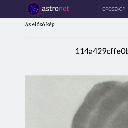
HOROSZKÓP
Az előző kép
114a429cffe0