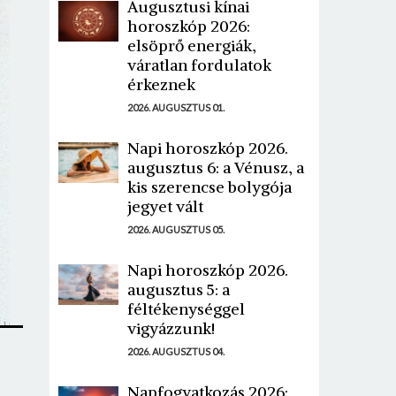
Augusztusi kínai
horoszkóp 2026:
elsöprő energiák,
váratlan fordulatok
érkeznek
2026. AUGUSZTUS 01.
Napi horoszkóp 2026.
augusztus 6: a Vénusz, a
kis szerencse bolygója
jegyet vált
2026. AUGUSZTUS 05.
Napi horoszkóp 2026.
augusztus 5: a
féltékenységgel
vigyázzunk!
2026. AUGUSZTUS 04.
Napfogyatkozás 2026: