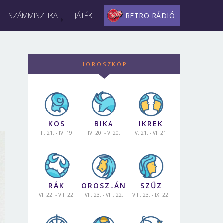
SZÁMMISZTIKA
JÁTÉK
RETRO RÁDIÓ
HOROSZKÓP
KOS
BIKA
IKREK
III. 21. - IV. 19.
IV. 20. - V. 20.
V. 21. - VI. 21.
RÁK
OROSZLÁN
SZŰZ
VI. 22. - VII. 22.
VII. 23. - VIII. 22.
VIII. 23. - IX. 22.