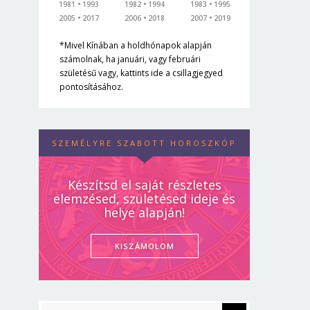
1981
1993
1982
1994
1983
1995
2005
2017
2006
2018
2007
2019
*Mivel Kínában a holdhónapok alapján
számolnak, ha januári, vagy februári
születésű vagy, kattints ide a csillagjegyed
pontosításához.
SZEMÉLYRE SZABOTT HOROSZKÓP
Készítsd el saját részletes
elemzésed, születésed ideje és
helye alapján!
KISZÁMOLOM