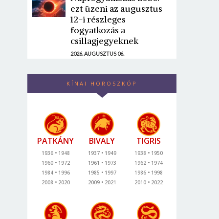
ezt üzeni az augusztus
12-i részleges
fogyatkozás a
csillagjegyeknek
2026. AUGUSZTUS 06.
KÍNAI HOROSZKÓP
PATKÁNY
BIVALY
TIGRIS
1936
1948
1937
1949
1938
1950
1960
1972
1961
1973
1962
1974
1984
1996
1985
1997
1986
1998
2008
2020
2009
2021
2010
2022