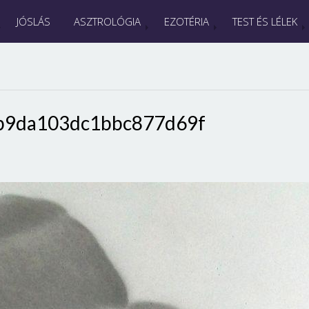
JÓSLÁS
ASZTROLÓGIA
EZOTÉRIA
TEST ÉS LÉLEK
b9da103dc1bbc877d69f