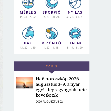
MÉRLEG
SKORPIÓ
NYILAS
IX. 23. - X. 22.
X. 23. - XI. 21.
XI. 22. - XII. 21.
BAK
VÍZÖNTŐ
HALAK
XII. 22. - I. 19.
I. 20. - II. 18.
II. 19. - III. 20.
TOP 5
Heti horoszkóp 2026.
augusztus 3-9: a nyár
egyik legragyogóbb hete
következik
2026. AUGUSZTUS 02.