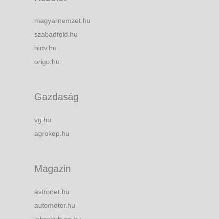
magyarnemzet.hu
szabadfold.hu
hirtv.hu
origo.hu
Gazdaság
vg.hu
agrokep.hu
Magazin
astronet.hu
automotor.hu
lakaskultura.hu