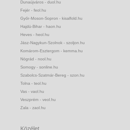
Dunaújváros - duol.hu
Fejér - feol.hu
Győr-Moson-Sopron - kisalfold.hu
Hajdú-Bihar - haon.hu
Heves - heol.hu
Jász-Nagykun-Szolnok - szoljon.hu
Komárom-Esztergom - kemma.hu
Nógrád - nool.hu
Somogy - sonline.hu
Szabolcs-Szatmár-Bereg - szon.hu
Tolna - teol.hu
Vas - vaol.hu
Veszprém - veol.hu
Zala - zaol.hu
Közélet