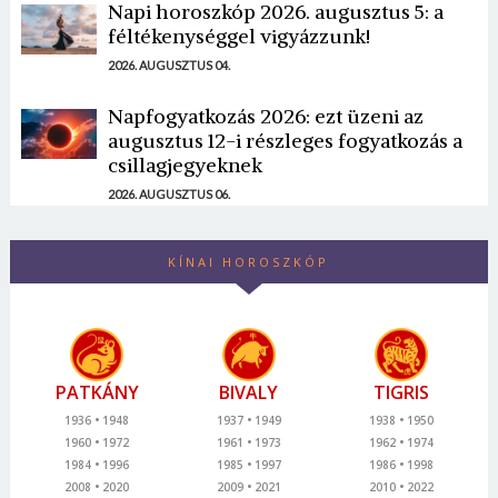
Napi horoszkóp 2026. augusztus 5: a
féltékenységgel vigyázzunk!
2026. AUGUSZTUS 04.
Napfogyatkozás 2026: ezt üzeni az
augusztus 12-i részleges fogyatkozás a
csillagjegyeknek
2026. AUGUSZTUS 06.
KÍNAI HOROSZKÓP
PATKÁNY
BIVALY
TIGRIS
1936
1948
1937
1949
1938
1950
1960
1972
1961
1973
1962
1974
1984
1996
1985
1997
1986
1998
2008
2020
2009
2021
2010
2022