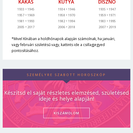
KAKAS
KUTYA
DISZNÓ
1933
1945
1934
1946
1935
1947
1957
1969
1958
1970
1959
1971
1981
1993
1982
1994
1983
1995
2005
2017
2006
2018
2007
2019
*Mivel Kínában a holdhónapok alapján számolnak, ha januári,
vagy februári születésű vagy, kattints ide a csillagjegyed
pontosításához.
SZEMÉLYRE SZABOTT HOROSZKÓP
Készítsd el saját részletes elemzésed, születésed
ideje és helye alapján!
KISZÁMOLOM