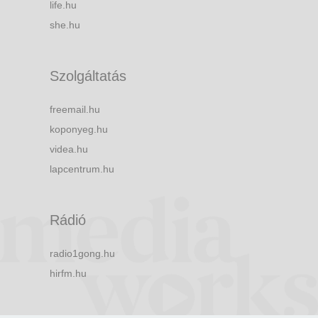
life.hu
she.hu
Szolgáltatás
freemail.hu
koponyeg.hu
videa.hu
lapcentrum.hu
Rádió
radio1gong.hu
hirfm.hu