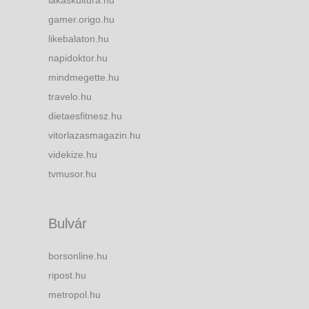
gamer.origo.hu
likebalaton.hu
napidoktor.hu
mindmegette.hu
travelo.hu
dietaesfitnesz.hu
vitorlazasmagazin.hu
videkize.hu
tvmusor.hu
Bulvár
borsonline.hu
ripost.hu
metropol.hu