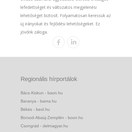
lefedettséget és változatos megjelenési
lehetőséget biztosít. Folyamatosan keressük az
új irányokat és fejlődési lehetőségeket. Ez
jövőnk záloga.
Regionális hírportálok
Bács-Kiskun - baon.hu
Baranya - bama.hu
Békés - beol.hu
Borsod-Abaúj-Zemplén - boon.hu
Csongrád - delmagyar.hu