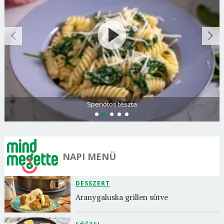
Spenótos tészta
NAPI MENÜ
DESSZERT
Aranygaluska grillen sütve