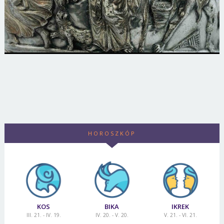
HOROSZKÓP
KOS
BIKA
IKREK
III. 21. - IV. 19.
IV. 20. - V. 20.
V. 21. - VI. 21.