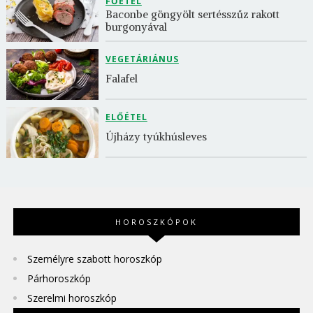
FŐÉTEL
Baconbe göngyölt sertésszűz rakott 
burgonyával
VEGETÁRIÁNUS
Falafel
ELŐÉTEL
Újházy tyúkhúsleves
HOROSZKÓPOK
Személyre szabott horoszkóp
Párhoroszkóp
Szerelmi horoszkóp