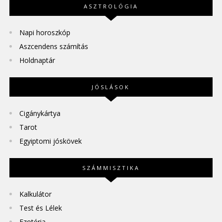
ASZTROLÓGIA
Napi horoszkóp
Aszcendens számítás
Holdnaptár
JÓSLÁSOK
Cigánykártya
Tarot
Egyiptomi jóskövek
SZÁMMISZTIKA
Kalkulátor
Test és Lélek
Ezotéria