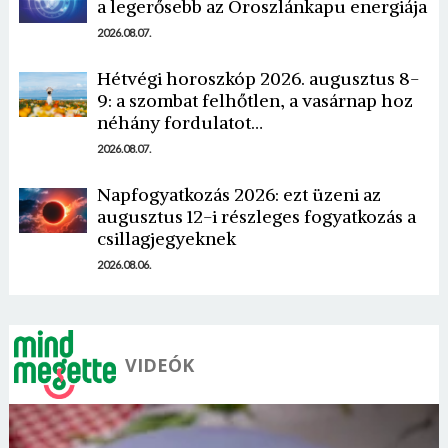
a legerősebb az Oroszlánkapu energiája
2026.08.07.
Hétvégi horoszkóp 2026. augusztus 8-
9: a szombat felhőtlen, a vasárnap hoz
néhány fordulatot…
Borsonline bejelentkezés
2026.08.07.
E-mail cím vagy felhasználónév
Napfogyatkozás 2026: ezt üzeni az
augusztus 12-i részleges fogyatkozás a
csillagjegyeknek
Jelszó
2026.08.06.
Mégse
Bejelentkezés
VIDEÓK