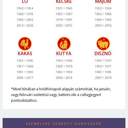
LÓ
KECSKE
MAJOM
1942
1954
1931
1943
1932
1944
1966
1978
1955
1967
1956
1968
1990
2002
1979
1991
1980
1992
2014
2026
2003
2015
2004
2016
KAKAS
KUTYA
DISZNÓ
1933
1945
1934
1946
1935
1947
1957
1969
1958
1970
1959
1971
1981
1993
1982
1994
1983
1995
2005
2017
2006
2018
2007
2019
*Mivel Kínában a holdhónapok alapján számolnak, ha januári,
vagy februári születésű vagy, kattints ide a csillagjegyed
pontosításához.
SZEMÉLYRE SZABOTT HOROSZKÓP