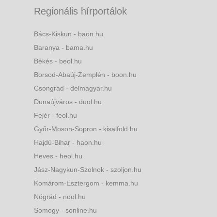
Regionális hírportálok
Bács-Kiskun - baon.hu
Baranya - bama.hu
Békés - beol.hu
Borsod-Abaúj-Zemplén - boon.hu
Csongrád - delmagyar.hu
Dunaújváros - duol.hu
Fejér - feol.hu
Győr-Moson-Sopron - kisalfold.hu
Hajdú-Bihar - haon.hu
Heves - heol.hu
Jász-Nagykun-Szolnok - szoljon.hu
Komárom-Esztergom - kemma.hu
Nógrád - nool.hu
Somogy - sonline.hu