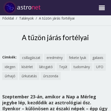
Főoldal
/
Talányok
/
A tűzön járás fortélyai
A tűzön járás fortélyai
Címkék:
csillagászat
eredmény
fekete lyuk
galaxis
idegen
kísérlet
látogató
Tejút
tudomány
UFO
űrhajó
űrkutatás
űrszonda
Szeptember 23-án, amikor a Nap a Mérleg
jegybe lép, kezdődik az asztrológiai ősz.
Ilyenkor – különösen az északi népek – épp úgy