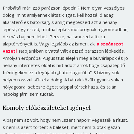
Próbáltál már izzó parázson lépdelni? Nem olyan veszélyes
dolog, mint amilyennek látszik. Igaz, kell hozzá jó adag
akaraterő és bátorság, s amíg megteszed azt a néhány
lépést, úgy érzed, mintha lepkék mocorognak a gyomrodban,
de más baj nem lehet. Persze, ha ismered a fizika
alaptörvényeit is. Vagy legalább az ismeri, aki
a szeánszot
vezeti
. Napjainkban divattá vált az izzó parázson lépkedés.
Amolyan erőpróba. Augusztus elején még a bulvárlapok és jó
néhány internetes oldal is hírt adott arról, hogy csapatépítő
tréningeken ez a legújabb „bátorságpróba”. S bizony sok
helyen rosszul sült el a dolog. A bátrak közül ugyanis sokan
hólyagosra, sebesre égett talppal tértek haza, és talán
napokig járni sem tudtak.
Komoly előkészületeket igényel
A baj nem az volt, hogy nem „szent napon” végezték a rítust,
s nem is azért történt a baleset, mert nem tudtak igazán