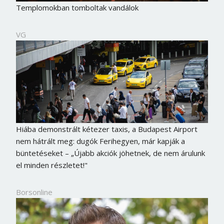
Templomokban tomboltak vandálok
VG
Hiába demonstrált kétezer taxis, a Budapest Airport
nem hátrált meg: dugók Ferihegyen, már kapják a
büntetéseket – „Újabb akciók jöhetnek, de nem árulunk
el minden részletet!"
Borsonline