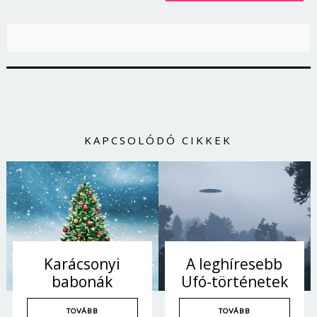
KAPCSOLÓDÓ CIKKEK
Borsonline bejelentkezés
Karácsonyi
A leghíresebb
E-mail cím vagy felhasználónév
babonák
Ufó-történetek
TOVÁBB
TOVÁBB