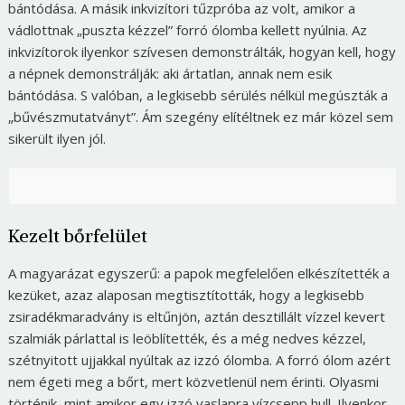
bántódása. A másik inkvizítori tűzpróba az volt, amikor a
vádlottnak „puszta kézzel” forró ólomba kellett nyúlnia. Az
inkvizítorok ilyenkor szívesen demonstrálták, hogyan kell, hogy
a népnek demonstrálják: aki ártatlan, annak nem esik
bántódása. S valóban, a legkisebb sérülés nélkül megúszták a
„bűvészmutatványt”. Ám szegény elítéltnek ez már közel sem
sikerült ilyen jól.
Kezelt bőrfelület
A magyarázat egyszerű: a papok megfelelően elkészítették a
kezüket, azaz alaposan megtisztították, hogy a legkisebb
zsiradékmaradvány is eltűnjön, aztán desztillált vízzel kevert
szalmiák párlattal is leöblítették, és a még nedves kézzel,
szétnyitott ujjakkal nyúltak az izzó ólomba. A forró ólom azért
nem égeti meg a bőrt, mert közvetlenül nem érinti. Olyasmi
történik, mint amikor egy izzó vaslapra vízcsepp hull. Ilyenkor