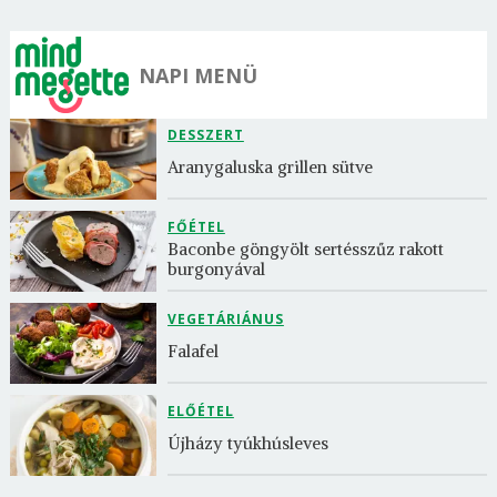
NAPI MENÜ
DESSZERT
Aranygaluska grillen sütve
FŐÉTEL
Baconbe göngyölt sertésszűz rakott 
burgonyával
VEGETÁRIÁNUS
Falafel
ELŐÉTEL
Újházy tyúkhúsleves