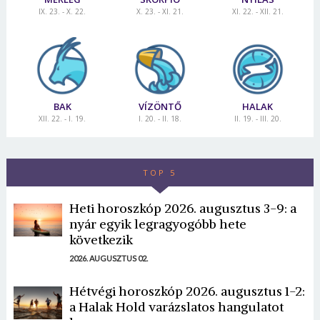
IX. 23. - X. 22.
X. 23. - XI. 21.
XI. 22. - XII. 21.
BAK
VÍZÖNTŐ
HALAK
XII. 22. - I. 19.
I. 20. - II. 18.
II. 19. - III. 20.
TOP 5
Heti horoszkóp 2026. augusztus 3-9: a
nyár egyik legragyogóbb hete
következik
2026. AUGUSZTUS 02.
Hétvégi horoszkóp 2026. augusztus 1-2:
a Halak Hold varázslatos hangulatot