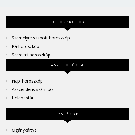
HOROSZKÓPOK
Személyre szabott horoszkóp
Párhoroszkóp
Szerelmi horoszkóp
ASZTROLÓGIA
Napi horoszkóp
Aszcendens számítás
Holdnaptár
JÓSLÁSOK
Cigánykártya