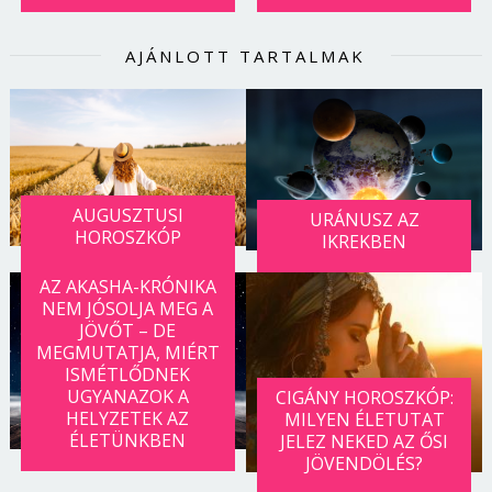
AJÁNLOTT TARTALMAK
AUGUSZTUSI
URÁNUSZ AZ
HOROSZKÓP
IKREKBEN
AZ AKASHA-KRÓNIKA
NEM JÓSOLJA MEG A
JÖVŐT – DE
MEGMUTATJA, MIÉRT
ISMÉTLŐDNEK
UGYANAZOK A
CIGÁNY HOROSZKÓP:
HELYZETEK AZ
MILYEN ÉLETUTAT
ÉLETÜNKBEN
JELEZ NEKED AZ ŐSI
JÖVENDÖLÉS?