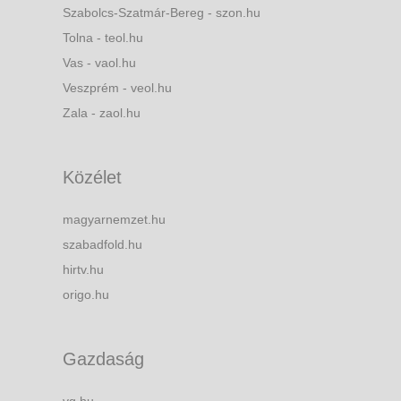
Szabolcs-Szatmár-Bereg - szon.hu
Tolna - teol.hu
Vas - vaol.hu
Veszprém - veol.hu
Zala - zaol.hu
Közélet
magyarnemzet.hu
szabadfold.hu
hirtv.hu
origo.hu
Gazdaság