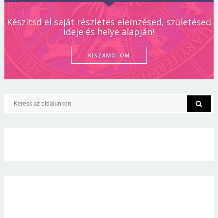
Készítsd el saját részletes elemzésed, születésed
ideje és helye alapján!
KISZÁMOLOM