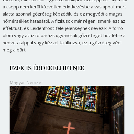
a csepp nem kerül közvetlen érintkezésbe a vaslappal, mert
alatta azonnal gőzréteg képződik, és ez megvédi a magas
hőmérséklet hatásától. A fizikusok már régen ismerik ezt az
effektust, és Leidenfrost-féle jelenségnek nevezik. A forró
ólom vagy az izzó parázs ugyancsak gőzréteget hoz létre a
nedves talppal vagy kézzel találkozva, ez a gőzréteg védi
meg a bőrt.
EZEK IS ÉRDEKELHETNEK
Magyar Nemzet