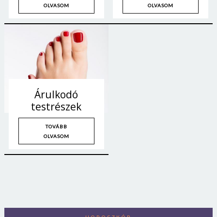
OLVASOM
OLVASOM
Jelszó
Mégse
Bejelentkezés
Árulkodó
testrészek
TOVÁBB
OLVASOM