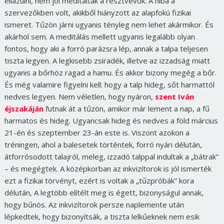
ellazulni, nem jól meditáltak a résztvevők. A hiba a
szervezőkben volt, akikből hiányzott az alapfokú fizikai
ismeret. Tűzön járni ugyanis tényleg nem lehet akármikor. És
akárhol sem. A meditálás mellett ugyanis legalább olyan
fontos, hogy aki a forró parázsra lép, annak a talpa teljesen
tiszta legyen. A legkisebb zsiradék, illetve az izzadság miatt
ugyanis a bőrhöz ragad a hamu. És akkor bizony megég a bőr.
És még valamire figyelni kell: hogy a talp hideg, sőt harmattól
nedves legyen. Nem véletlen, hogy nyáron,
szent Iván
éjszakáján
futnak át a tűzön, amikor már lement a nap, a fű
harmatos és hideg. Ugyancsak hideg és nedves a föld március
21-én és szeptember 23-án este is. Viszont azokon a
tréningen, ahol a balesetek történtek, forró nyári délután,
átforrósodott talajról, meleg, izzadó talppal indultak a „bátrak”
– és megégtek. A középkorban az inkvizítorok is jól ismerték
ezt a fizikai törvényt, ezért is voltak a „tűzpróbák” kora
délután, A legtöbb elítélt meg is égett, bizonyságul annak,
hogy bűnös. Az inkvizítorok persze naplemente után
lépkedtek, hogy bizonyítsák, a tiszta lelkűeknek nem esik