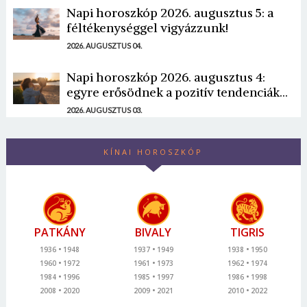
Napi horoszkóp 2026. augusztus 5: a
féltékenységgel vigyázzunk!
2026. AUGUSZTUS 04.
Napi horoszkóp 2026. augusztus 4:
egyre erősödnek a pozitív tendenciák...
2026. AUGUSZTUS 03.
KÍNAI HOROSZKÓP
PATKÁNY
BIVALY
TIGRIS
1936
1948
1937
1949
1938
1950
1960
1972
1961
1973
1962
1974
1984
1996
1985
1997
1986
1998
2008
2020
2009
2021
2010
2022