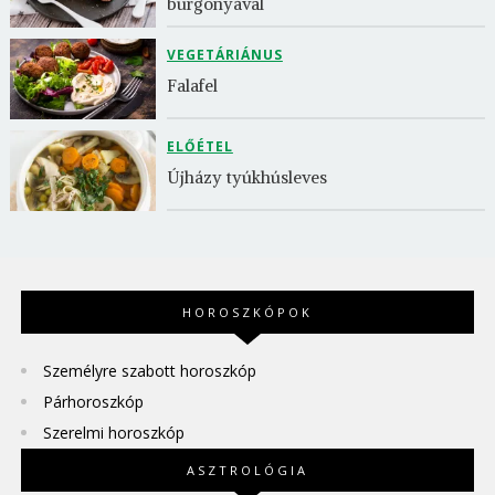
burgonyával
VEGETÁRIÁNUS
Falafel
ELŐÉTEL
Újházy tyúkhúsleves
HOROSZKÓPOK
Személyre szabott horoszkóp
Párhoroszkóp
Szerelmi horoszkóp
ASZTROLÓGIA