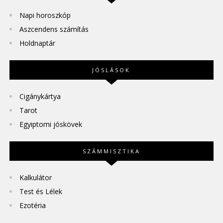
Napi horoszkóp
Aszcendens számítás
Holdnaptár
JÓSLÁSOK
Cigánykártya
Tarot
Egyiptomi jóskövek
SZÁMMISZTIKA
Kalkulátor
Test és Lélek
Ezotéria