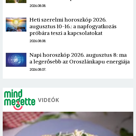
2026.08.08.
Heti szerelmi horoszkóp 2026.
augusztus 10-16.: a napfogyatkozás
próbára teszi a kapcsolatokat
Borsonline bejelentkezés
2026.08.08.
E-mail cím vagy felhasználónév
Napi horoszkóp 2026. augusztus 8: ma
a legerősebb az Oroszlánkapu energiája
2026.08.07.
Jelszó
VIDEÓK
Mégse
Bejelentkezés