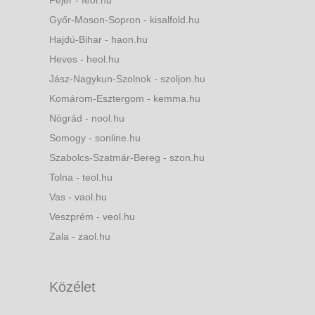
Győr-Moson-Sopron - kisalfold.hu
Hajdú-Bihar - haon.hu
Heves - heol.hu
Jász-Nagykun-Szolnok - szoljon.hu
Komárom-Esztergom - kemma.hu
Nógrád - nool.hu
Somogy - sonline.hu
Szabolcs-Szatmár-Bereg - szon.hu
Tolna - teol.hu
Vas - vaol.hu
Veszprém - veol.hu
Zala - zaol.hu
Közélet