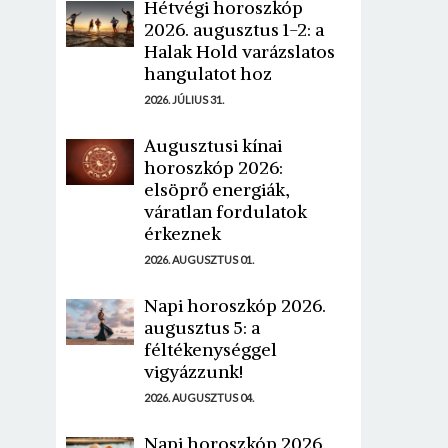
Hétvégi horoszkóp
2026. augusztus 1-2: a
Halak Hold varázslatos
hangulatot hoz
2026. JÚLIUS 31.
Augusztusi kínai
horoszkóp 2026:
elsöprő energiák,
váratlan fordulatok
érkeznek
2026. AUGUSZTUS 01.
Napi horoszkóp 2026.
augusztus 5: a
féltékenységgel
vigyázzunk!
2026. AUGUSZTUS 04.
Napi horoszkóp 2026.