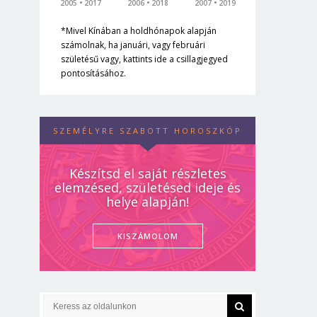
2005
2017
2006
2018
2007
2019
*Mivel Kínában a holdhónapok alapján
számolnak, ha januári, vagy februári
születésű vagy, kattints ide a csillagjegyed
pontosításához.
SZEMÉLYRE SZABOTT HOROSZKÓP
Készítsd el saját részletes
elemzésed, születésed ideje és
helye alapján!
KISZÁMOLOM