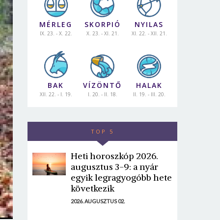
MÉRLEG
SKORPIÓ
NYILAS
IX. 23. - X. 22.
X. 23. - XI. 21.
XI. 22. - XII. 21.
BAK
VÍZÖNTŐ
HALAK
XII. 22. - I. 19.
I. 20. - II. 18.
II. 19. - III. 20.
TOP 5
Heti horoszkóp 2026.
augusztus 3-9: a nyár
egyik legragyogóbb hete
következik
2026. AUGUSZTUS 02.