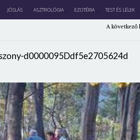
JÓSLÁS
ASZTROLÓGIA
EZOTÉRIA
TEST ÉS LÉLEK
A következő 
sszony-d0000095Ddf5e2705624d