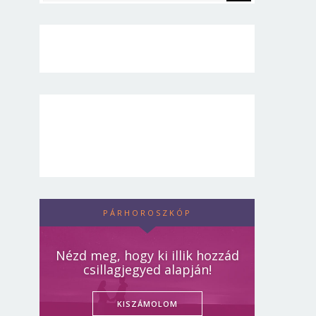
PÁRHOROSZKÓP
Nézd meg, hogy ki illik hozzád
csillagjegyed alapján!
KISZÁMOLOM