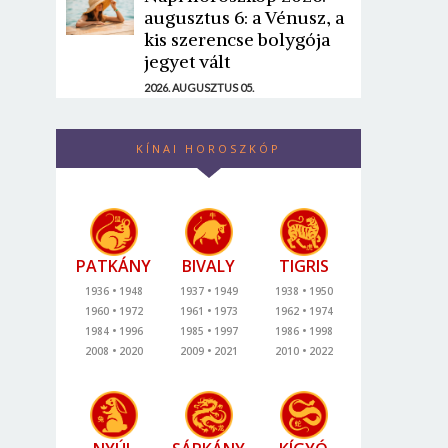
augusztus 6: a Vénusz, a
kis szerencse bolygója
jegyet vált
2026. AUGUSZTUS 05.
KÍNAI HOROSZKÓP
PATKÁNY
BIVALY
TIGRIS
1936
1948
1937
1949
1938
1950
1960
1972
1961
1973
1962
1974
1984
1996
1985
1997
1986
1998
2008
2020
2009
2021
2010
2022