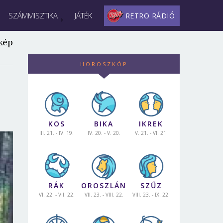
SZÁMMISZTIKA
JÁTÉK
RETRO RÁDIÓ
kép
HOROSZKÓP
KOS
BIKA
IKREK
III. 21. - IV. 19.
IV. 20. - V. 20.
V. 21. - VI. 21.
RÁK
OROSZLÁN
SZŰZ
VI. 22. - VII. 22.
VII. 23. - VIII. 22.
VIII. 23. - IX. 22.