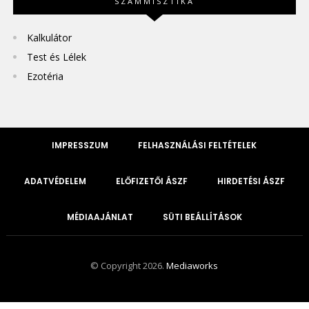
SZÁMMISZTIKA
Kalkulátor
Test és Lélek
Ezotéria
IMPRESSZUM
FELHASZNÁLÁSI FELTÉTELEK
ADATVÉDELEM
ELŐFIZETŐI ÁSZF
HIRDETÉSI ÁSZF
MÉDIAAJÁNLAT
SÜTI BEÁLLÍTÁSOK
© Copyright 2026.
Mediaworks