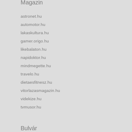
Magazin
astronet.hu
automotor.hu
lakaskultura.hu
gamer.origo.hu
likebalaton.hu
napidoktor.hu
mindmegette.hu
travelo.hu
dietaesfitnesz.hu
vitorlazasmagazin.hu
videkize.hu
tvmusor.hu
Bulvár