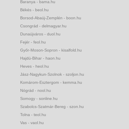
Baranya - bama.hu
Békés - beol.hu
Borsod-Abaúj-Zemplén - boon.hu
Csongrád - delmagyar.hu
Dunaújváros - duol.hu
Fejér - feol.hu
Győr-Moson-Sopron - kisalfold.hu
Hajdú-Bihar - haon.hu
Heves - heol.hu
Jász-Nagykun-Szolnok - szoljon.hu
Komárom-Esztergom - kemma.hu
Nógrád - nool.hu
Somogy - sonline.hu
Szabolcs-Szatmár-Bereg - szon.hu
Tolna - teol.hu
Vas - vaol.hu