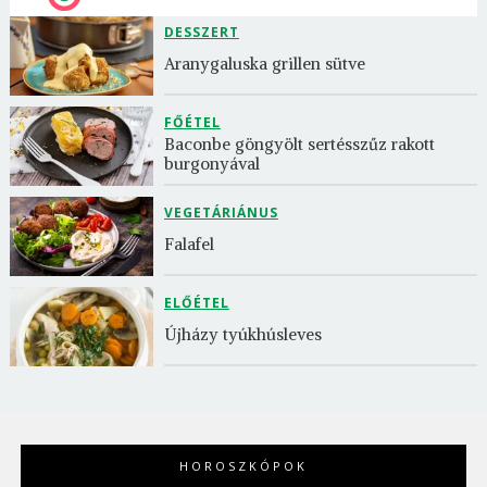
DESSZERT
Aranygaluska grillen sütve
FŐÉTEL
Baconbe göngyölt sertésszűz rakott 
burgonyával
VEGETÁRIÁNUS
Falafel
ELŐÉTEL
Újházy tyúkhúsleves
HOROSZKÓPOK