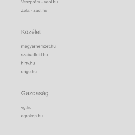
Veszprém - veol.hu
Zala - zaol.hu
Közélet
magyarnemzet.hu
szabadfold.hu
hirtv.hu
origo.hu
Gazdaság
vg.hu
agrokep.hu