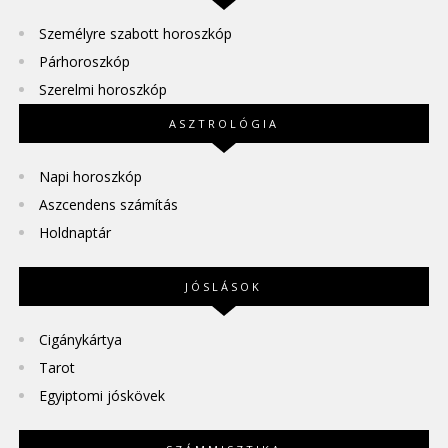
Személyre szabott horoszkóp
Párhoroszkóp
Szerelmi horoszkóp
ASZTROLÓGIA
Napi horoszkóp
Aszcendens számítás
Holdnaptár
JÓSLÁSOK
Cigánykártya
Tarot
Egyiptomi jóskövek