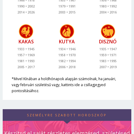
1966
1978
1955
1967
1956
1968
1990
2002
1979
1991
1980
1992
2014
2026
2003
2015
2004
2016
KAKAS
KUTYA
DISZNÓ
1933
1945
1934
1946
1935
1947
1957
1969
1958
1970
1959
1971
1981
1993
1982
1994
1983
1995
2005
2017
2006
2018
2007
2019
*Mivel Kínában a holdhónapok alapján számolnak, ha januári,
vagy februári születésű vagy, kattints ide a csillagjegyed
pontosításához.
SZEMÉLYRE SZABOTT HOROSZKÓP
Készítsd el saját részletes elemzésed, születésed