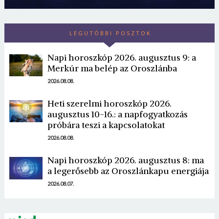
LEGUTÓBBI POSZTOK
Napi horoszkóp 2026. augusztus 9: a
Merkúr ma belép az Oroszlánba
2026.08.08.
Borsonline bejelentkezés
Heti szerelmi horoszkóp 2026.
augusztus 10-16.: a napfogyatkozás
E-mail cím vagy felhasználónév
próbára teszi a kapcsolatokat
2026.08.08.
Jelszó
Napi horoszkóp 2026. augusztus 8: ma
a legerősebb az Oroszlánkapu energiája
2026.08.07.
Mégse
Bejelentkezés