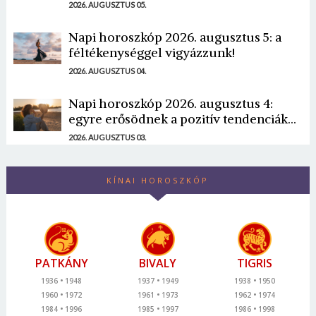
2026. AUGUSZTUS 05.
Napi horoszkóp 2026. augusztus 5: a
féltékenységgel vigyázzunk!
2026. AUGUSZTUS 04.
Napi horoszkóp 2026. augusztus 4:
egyre erősödnek a pozitív tendenciák...
2026. AUGUSZTUS 03.
KÍNAI HOROSZKÓP
PATKÁNY
BIVALY
TIGRIS
1936
1948
1937
1949
1938
1950
1960
1972
1961
1973
1962
1974
1984
1996
1985
1997
1986
1998