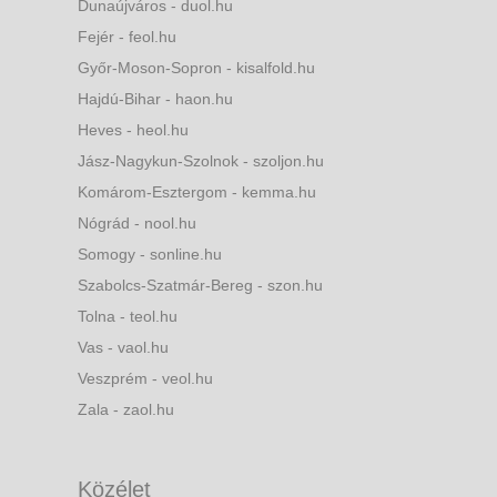
Dunaújváros - duol.hu
Fejér - feol.hu
Győr-Moson-Sopron - kisalfold.hu
Hajdú-Bihar - haon.hu
Heves - heol.hu
Jász-Nagykun-Szolnok - szoljon.hu
Komárom-Esztergom - kemma.hu
Nógrád - nool.hu
Somogy - sonline.hu
Szabolcs-Szatmár-Bereg - szon.hu
Tolna - teol.hu
Vas - vaol.hu
Veszprém - veol.hu
Zala - zaol.hu
Közélet