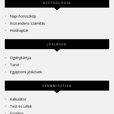
ASZTROLÓGIA
Napi horoszkóp
Aszcendens számítás
Holdnaptár
JÓSLÁSOK
Cigánykártya
Tarot
Egyiptomi jóskövek
SZÁMMISZTIKA
Kalkulátor
Test és Lélek
Ezotéria