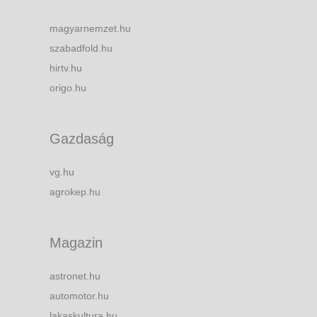
magyarnemzet.hu
szabadfold.hu
hirtv.hu
origo.hu
Gazdaság
vg.hu
agrokep.hu
Magazin
astronet.hu
automotor.hu
lakaskultura.hu