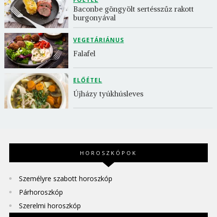
Baconbe göngyölt sertésszűz rakott 
burgonyával
VEGETÁRIÁNUS
Falafel
ELŐÉTEL
Újházy tyúkhúsleves
HOROSZKÓPOK
Személyre szabott horoszkóp
Párhoroszkóp
Szerelmi horoszkóp