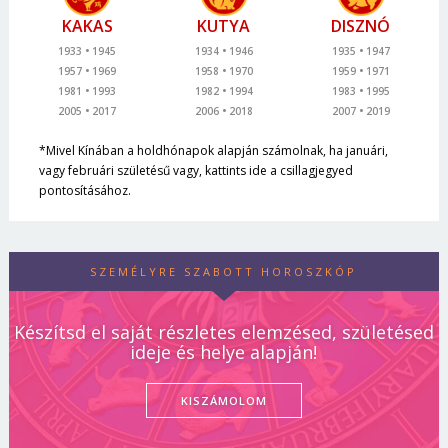
KAKAS
KUTYA
DISZNÓ
1933
1945
1934
1946
1935
1947
1957
1969
1958
1970
1959
1971
1981
1993
1982
1994
1983
1995
2005
2017
2006
2018
2007
2019
*Mivel Kínában a holdhónapok alapján számolnak, ha januári,
vagy februári születésű vagy, kattints ide a csillagjegyed
pontosításához.
SZEMÉLYRE SZABOTT HOROSZKÓP
Készítsd el saját részletes elemzésed, születésed
ideje és helye alapján!
KISZÁMOLOM