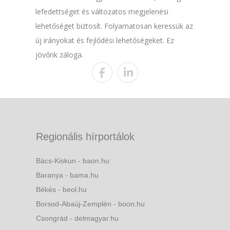
lefedettséget és változatos megjelenési
lehetőséget biztosít. Folyamatosan keressük az
új irányokat és fejlődési lehetőségeket. Ez
jövőnk záloga.
Regionális hírportálok
Bács-Kiskun - baon.hu
Baranya - bama.hu
Békés - beol.hu
Borsod-Abaúj-Zemplén - boon.hu
Csongrád - delmagyar.hu