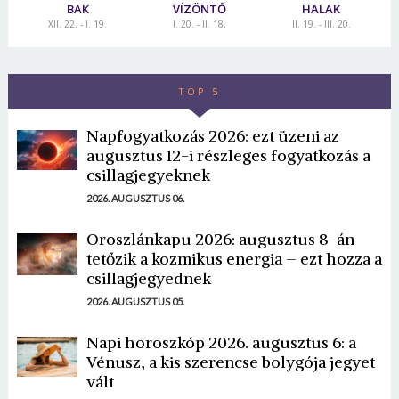
BAK
VÍZÖNTŐ
HALAK
XII. 22. - I. 19.
I. 20. - II. 18.
II. 19. - III. 20.
TOP 5
Napfogyatkozás 2026: ezt üzeni az
augusztus 12-i részleges fogyatkozás a
csillagjegyeknek
2026. AUGUSZTUS 06.
Oroszlánkapu 2026: augusztus 8-án
tetőzik a kozmikus energia – ezt hozza a
csillagjegyednek
2026. AUGUSZTUS 05.
Napi horoszkóp 2026. augusztus 6: a
Vénusz, a kis szerencse bolygója jegyet
vált