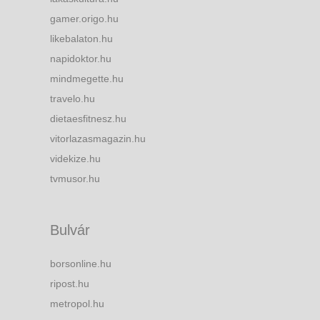
gamer.origo.hu
likebalaton.hu
napidoktor.hu
mindmegette.hu
travelo.hu
dietaesfitnesz.hu
vitorlazasmagazin.hu
videkize.hu
tvmusor.hu
Bulvár
borsonline.hu
ripost.hu
metropol.hu