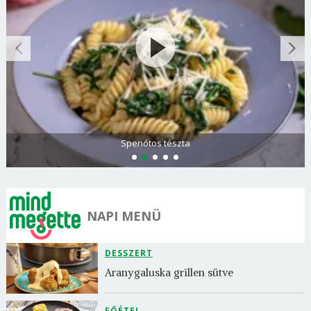
Spenótos tészta
NAPI MENÜ
DESSZERT
Aranygaluska grillen sütve
FŐÉTEL