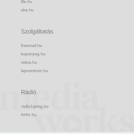
life.hu
she.hu
Szolgáltatás
freemail.hu
koponyeg.hu
videa.hu
lapcentrum.hu
Rádió
radio1gong.hu
hirfm.hu