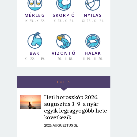
MÉRLEG
SKORPIÓ
NYILAS
IX. 23. - X. 22.
X. 23. - XI. 21.
XI. 22. - XII. 21.
BAK
VÍZÖNTŐ
HALAK
XII. 22. - I. 19.
I. 20. - II. 18.
II. 19. - III. 20.
TOP 5
Heti horoszkóp 2026.
augusztus 3-9: a nyár
egyik legragyogóbb hete
következik
2026. AUGUSZTUS 02.