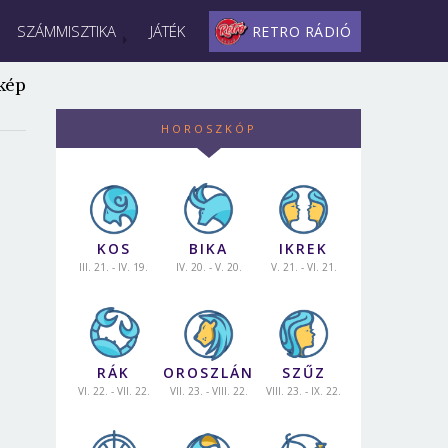
SZÁMMISZTIKA
JÁTÉK
RETRO RÁDIÓ
kép
HOROSZKÓP
KOS
BIKA
IKREK
III. 21. - IV. 19.
IV. 20. - V. 20.
V. 21. - VI. 21.
RÁK
OROSZLÁN
SZŰZ
VI. 22. - VII. 22.
VII. 23. - VIII. 22.
VIII. 23. - IX. 22.