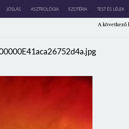
JÓSLÁS
ASZTROLÓGIA
EZOTÉRIA
TEST ÉS LÉLEK
A következő 
00000E41aca26752d4a.jpg