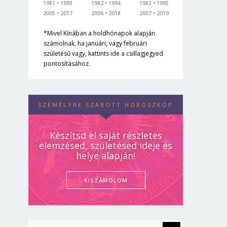
1981
1993
1982
1994
1983
1995
2005
2017
2006
2018
2007
2019
*Mivel Kínában a holdhónapok alapján
számolnak, ha januári, vagy februári
születésű vagy, kattints ide a csillagjegyed
pontosításához.
SZEMÉLYRE SZABOTT HOROSZKÓP
Készítsd el saját részletes
elemzésed, születésed ideje és
helye alapján!
KISZÁMOLOM