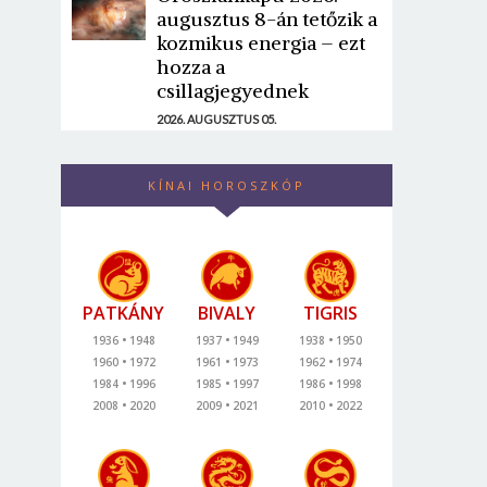
augusztus 8-án tetőzik a
kozmikus energia – ezt
hozza a
csillagjegyednek
2026. AUGUSZTUS 05.
KÍNAI HOROSZKÓP
PATKÁNY
BIVALY
TIGRIS
1936
1948
1937
1949
1938
1950
1960
1972
1961
1973
1962
1974
1984
1996
1985
1997
1986
1998
2008
2020
2009
2021
2010
2022