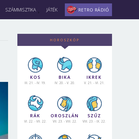
SZÁMMISZTIKA
JÁTÉK
RETRO RÁDIÓ
HOROSZKÓP
KOS
BIKA
IKREK
III. 21. - IV. 19.
IV. 20. - V. 20.
V. 21. - VI. 21.
RÁK
OROSZLÁN
SZŰZ
VI. 22. - VII. 22.
VII. 23. - VIII. 22.
VIII. 23. - IX. 22.