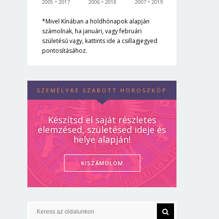
2005
2017
2006
2018
2007
2019
*Mivel Kínában a holdhónapok alapján
számolnak, ha januári, vagy februári
születésű vagy, kattints ide a csillagjegyed
pontosításához.
SZEMÉLYRE SZABOTT HOROSZKÓP
Készítsd el saját részletes
elemzésed, születésed ideje és
helye alapján!
KISZÁMOLOM