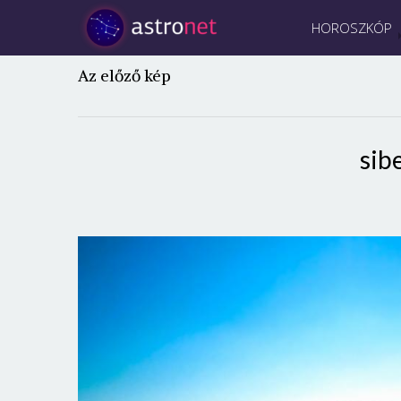
HOROSZKÓP
Az előző kép
sib