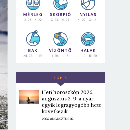
MÉRLEG
SKORPIÓ
NYILAS
IX. 23. - X. 22.
X. 23. - XI. 21.
XI. 22. - XII. 21.
BAK
VÍZÖNTŐ
HALAK
XII. 22. - I. 19.
I. 20. - II. 18.
II. 19. - III. 20.
TOP 5
Heti horoszkóp 2026.
augusztus 3-9: a nyár
egyik legragyogóbb hete
következik
2026. AUGUSZTUS 02.