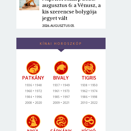
augusztus 6: a Vénusz, a
kis szerencse bolygója
jegyet vált
2026. AUGUSZTUS 05.
KÍNAI HOROSZKÓP
PATKÁNY
BIVALY
TIGRIS
1936
1948
1937
1949
1938
1950
1960
1972
1961
1973
1962
1974
1984
1996
1985
1997
1986
1998
2008
2020
2009
2021
2010
2022