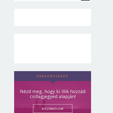
PÁRHOROSZKÓP
Nézd meg, hogy ki illik hozzád
csillagjegyed alapján!
KISZÁMOLOM