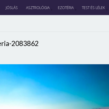
JÓSLÁS
ASZTROLÓGIA
EZOTÉRIA
TEST ÉS LÉLEK
eria-2083862