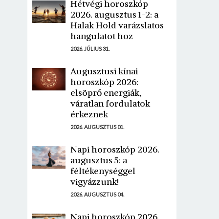
Hétvégi horoszkóp
2026. augusztus 1-2: a
Halak Hold varázslatos
hangulatot hoz
2026. JÚLIUS 31.
Augusztusi kínai
horoszkóp 2026:
elsöprő energiák,
váratlan fordulatok
érkeznek
2026. AUGUSZTUS 01.
Napi horoszkóp 2026.
augusztus 5: a
féltékenységgel
vigyázzunk!
2026. AUGUSZTUS 04.
Napi horoszkóp 2026.