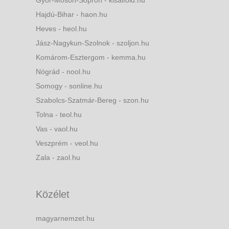
Hajdú-Bihar - haon.hu
Heves - heol.hu
Jász-Nagykun-Szolnok - szoljon.hu
Komárom-Esztergom - kemma.hu
Nógrád - nool.hu
Somogy - sonline.hu
Szabolcs-Szatmár-Bereg - szon.hu
Tolna - teol.hu
Vas - vaol.hu
Veszprém - veol.hu
Zala - zaol.hu
Közélet
magyarnemzet.hu