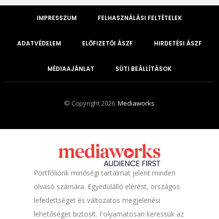
IMPRESSZUM
FELHASZNÁLÁSI FELTÉTELEK
ADATVÉDELEM
ELŐFIZETŐI ÁSZF
HIRDETÉSI ÁSZF
MÉDIAAJÁNLAT
SÜTI BEÁLLÍTÁSOK
© Copyright 2026.
Mediaworks
Portfóliónk minőségi tartalmat jelent minden
olvasó számára. Egyedülálló elérést, országos
lefedettséget és változatos megjelenési
lehetőséget biztosít. Folyamatosan keressük az