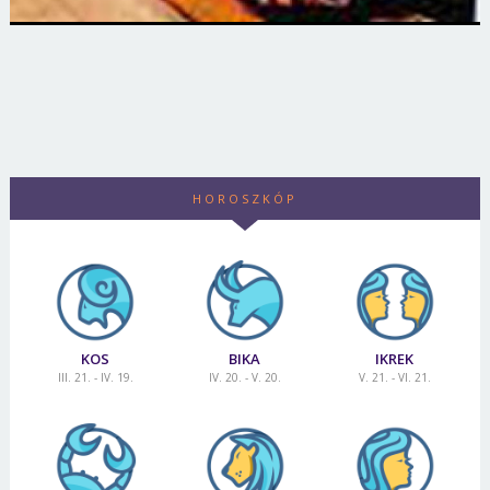
HOROSZKÓP
KOS
BIKA
IKREK
III. 21. - IV. 19.
IV. 20. - V. 20.
V. 21. - VI. 21.