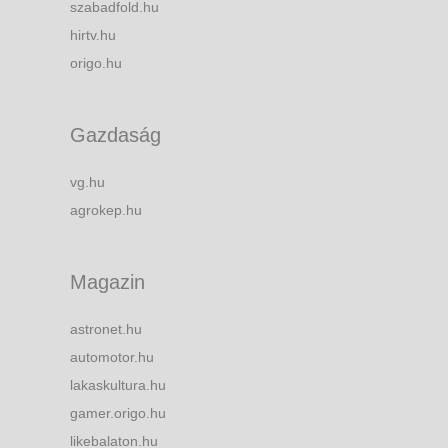
szabadfold.hu
hirtv.hu
origo.hu
Gazdaság
vg.hu
agrokep.hu
Magazin
astronet.hu
automotor.hu
lakaskultura.hu
gamer.origo.hu
likebalaton.hu