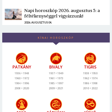
Napi horoszkóp 2026. augusztus 5: a
féltékenységgel vigyázzunk!
2026. AUGUSZTUS 04.
KÍNAI HOROSZKÓP
PATKÁNY
BIVALY
TIGRIS
1936
1948
1937
1949
1938
1950
1960
1972
1961
1973
1962
1974
1984
1996
1985
1997
1986
1998
2008
2020
2009
2021
2010
2022