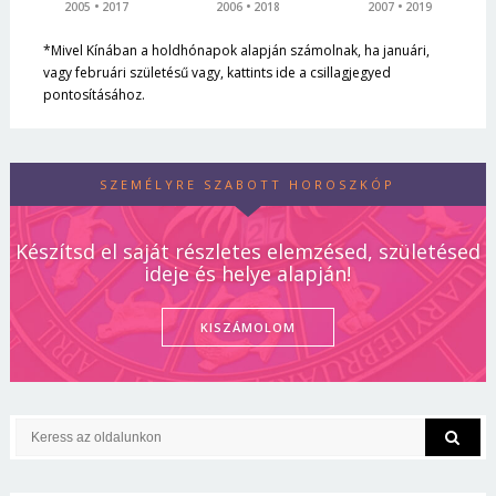
2005
2017
2006
2018
2007
2019
*Mivel Kínában a holdhónapok alapján számolnak, ha januári,
vagy februári születésű vagy, kattints ide a csillagjegyed
pontosításához.
SZEMÉLYRE SZABOTT HOROSZKÓP
Készítsd el saját részletes elemzésed, születésed
ideje és helye alapján!
KISZÁMOLOM