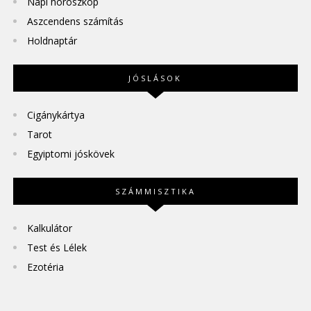
Napi horoszkóp
Aszcendens számítás
Holdnaptár
JÓSLÁSOK
Cigánykártya
Tarot
Egyiptomi jóskövek
SZÁMMISZTIKA
Kalkulátor
Test és Lélek
Ezotéria