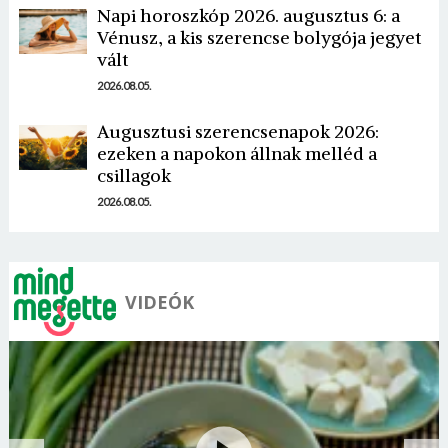
Jelszó
Napi horoszkóp 2026. augusztus 6: a
Vénusz, a kis szerencse bolygója jegyet
vált
2026.08.05.
Mégse
Bejelentkezés
Augusztusi szerencsenapok 2026:
ezeken a napokon állnak melléd a
csillagok
2026.08.05.
VIDEÓK