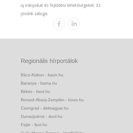
új irányokat és fejlődési lehetőségeket. Ez
jövőnk záloga.
Regionális hírportálok
Bács-Kiskun - baon.hu
Baranya - bama.hu
Békés - beol.hu
Borsod-Abaúj-Zemplén - boon.hu
Csongrád - delmagyar.hu
Dunaújváros - duol.hu
Fejér - feol.hu
Győr-Moson-Sopron - kisalfold.hu