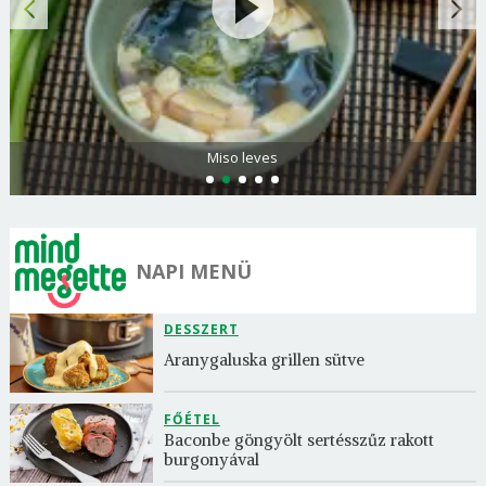
Miso leves
NAPI MENÜ
DESSZERT
Aranygaluska grillen sütve
FŐÉTEL
Baconbe göngyölt sertésszűz rakott 
burgonyával