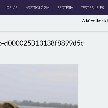
JÓSLÁS
ASZTROLÓGIA
EZOTÉRIA
TEST ÉS LÉLEK
A következő 
lso-d000025B13138f8899d5c