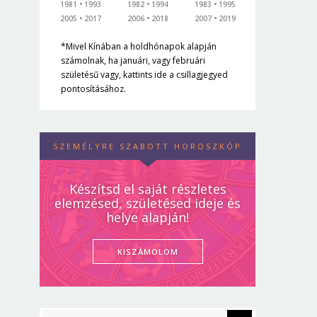
1981
1993
1982
1994
1983
1995
2005
2017
2006
2018
2007
2019
*Mivel Kínában a holdhónapok alapján
számolnak, ha januári, vagy februári
születésű vagy, kattints ide a csillagjegyed
pontosításához.
SZEMÉLYRE SZABOTT HOROSZKÓP
Készítsd el saját részletes
elemzésed, születésed ideje és
helye alapján!
KISZÁMOLOM