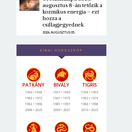
augusztus 8-án tetőzik a
kozmikus energia – ezt
hozza a
csillagjegyednek
2026. AUGUSZTUS 05.
KÍNAI HOROSZKÓP
PATKÁNY
BIVALY
TIGRIS
1936
1948
1937
1949
1938
1950
1960
1972
1961
1973
1962
1974
1984
1996
1985
1997
1986
1998
2008
2020
2009
2021
2010
2022