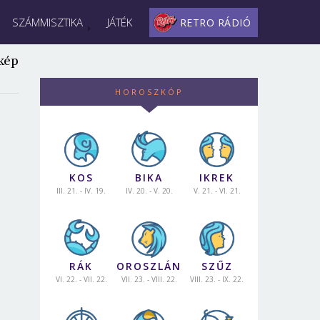
SZÁMMISZTIKA
JÁTÉK
RETRO RÁDIÓ
kép
HOROSZKÓP
KOS
BIKA
IKREK
III. 21. - IV. 19.
IV. 20. - V. 20.
V. 21. - VI. 21.
RÁK
OROSZLÁN
SZŰZ
VI. 22. - VII. 22.
VII. 23. - VIII. 22.
VIII. 23. - IX. 22.