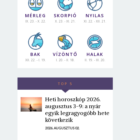
MÉRLEG
SKORPIÓ
NYILAS
IX. 23. - X. 22.
X. 23. - XI. 21.
XI. 22. - XII. 21.
BAK
VÍZÖNTŐ
HALAK
XII. 22. - I. 19.
I. 20. - II. 18.
II. 19. - III. 20.
TOP 5
Heti horoszkóp 2026.
augusztus 3-9: a nyár
egyik legragyogóbb hete
következik
2026. AUGUSZTUS 02.