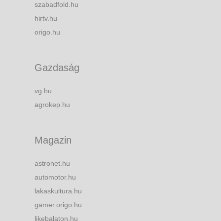
szabadfold.hu
hirtv.hu
origo.hu
Gazdaság
vg.hu
agrokep.hu
Magazin
astronet.hu
automotor.hu
lakaskultura.hu
gamer.origo.hu
likebalaton.hu