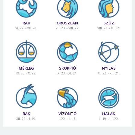
Jelszó
RÁK
OROSZLÁN
SZŰZ
VI. 22. - VII. 22.
VII. 23. - VIII. 22.
VIII. 23. - IX. 22.
Mégse
Bejelentkezés
MÉRLEG
SKORPIÓ
NYILAS
IX. 23. - X. 22.
X. 23. - XI. 21.
XI. 22. - XII. 21.
BAK
VÍZÖNTŐ
HALAK
XII. 22. - I. 19.
I. 20. - II. 18.
II. 19. - III. 20.