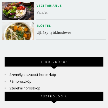
VEGETÁRIÁNUS
Falafel
ELŐÉTEL
Újházy tyúkhúsleves
HOROSZKÓPOK
Személyre szabott horoszkóp
Párhoroszkóp
Szerelmi horoszkóp
ASZTROLÓGIA