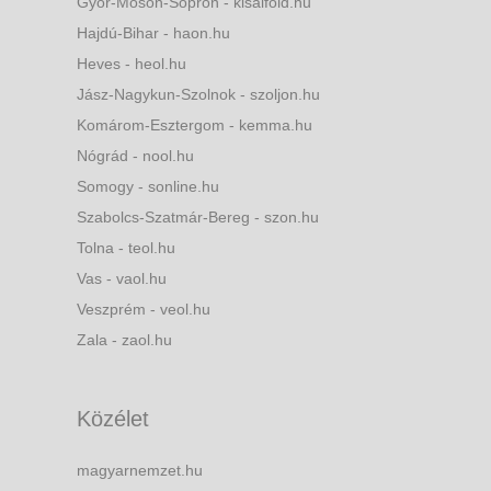
Győr-Moson-Sopron - kisalfold.hu
Hajdú-Bihar - haon.hu
Heves - heol.hu
Jász-Nagykun-Szolnok - szoljon.hu
Komárom-Esztergom - kemma.hu
Nógrád - nool.hu
Somogy - sonline.hu
Szabolcs-Szatmár-Bereg - szon.hu
Tolna - teol.hu
Vas - vaol.hu
Veszprém - veol.hu
Zala - zaol.hu
Közélet
magyarnemzet.hu