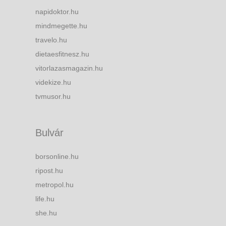
napidoktor.hu
mindmegette.hu
travelo.hu
dietaesfitnesz.hu
vitorlazasmagazin.hu
videkize.hu
tvmusor.hu
Bulvár
borsonline.hu
ripost.hu
metropol.hu
life.hu
she.hu