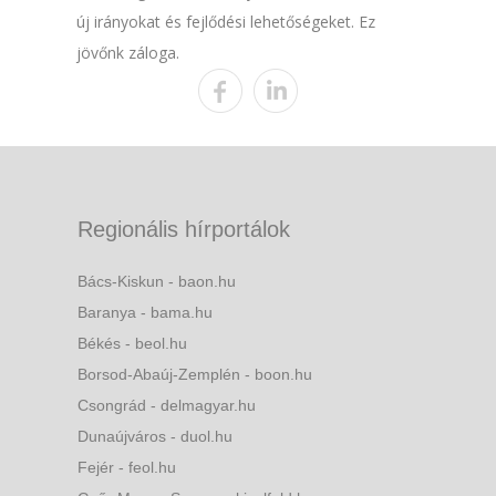
új irányokat és fejlődési lehetőségeket. Ez
jövőnk záloga.
Regionális hírportálok
Bács-Kiskun - baon.hu
Baranya - bama.hu
Békés - beol.hu
Borsod-Abaúj-Zemplén - boon.hu
Csongrád - delmagyar.hu
Dunaújváros - duol.hu
Fejér - feol.hu