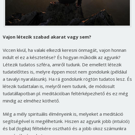
Vajon létezik szabad akarat vagy sem?
Viccen kívül, ha valaki elkezdi keresni önmagát, vajon honnan
indult el ez a késztetése? És hogyan működik az agyunk?
Létezik tudatos szféra, amiről tudunk. De emellett létezik
tudatelőttes is, melyre éppen most nem gondolunk (például
a tavalyi nyaralásunk). Ha rá gondolunk rögtön tudatos lesz. És
létezik tudattalan is, melyről nem tudunk, de módosult
tudatállapotban pl. meditációban feltérképezhető és ez még
mindig az elméhez köthető.
Még a mély spirituális élményeink is, melyeket a meditáció
segítségével is megélhetünk. Hiszen az agyunk jobb (intuíció)
és bal (logika) féltekére osztható és a jobb okoz számunkra