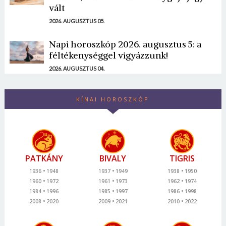
vált
2026. AUGUSZTUS 05.
Napi horoszkóp 2026. augusztus 5: a
féltékenységgel vigyázzunk!
2026. AUGUSZTUS 04.
KÍNAI HOROSZKÓP
PATKÁNY
BIVALY
TIGRIS
1936
1948
1937
1949
1938
1950
1960
1972
1961
1973
1962
1974
1984
1996
1985
1997
1986
1998
2008
2020
2009
2021
2010
2022