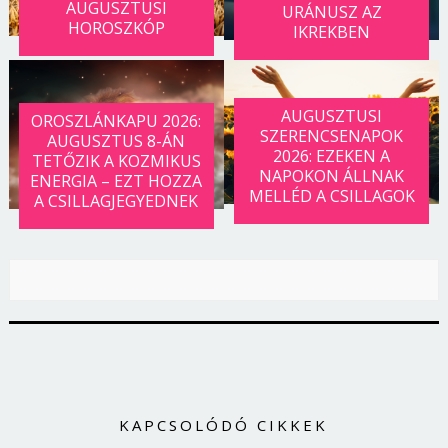
AUGUSZTUSI
URÁNUSZ AZ
HOROSZKÓP
IKREKBEN
AUGUSZTUSI
OROSZLÁNKAPU 2026:
SZERENCSENAPOK
AUGUSZTUS 8-ÁN
2026: EZEKEN A
TETŐZIK A KOZMIKUS
NAPOKON ÁLLNAK
ENERGIA – EZT HOZZA
MELLÉD A CSILLAGOK
A CSILLAGJEGYEDNEK
KAPCSOLÓDÓ CIKKEK