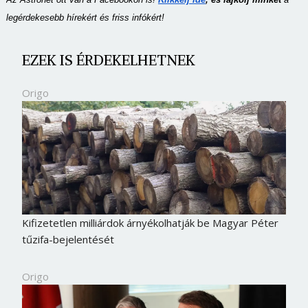
legérdekesebb hírekért és friss infókért!
EZEK IS ÉRDEKELHETNEK
Origo
Kifizetetlen milliárdok árnyékolhatják be Magyar Péter
tűzifa-bejelentését
Origo