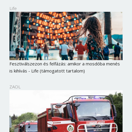
Life
Fesztiválszezon és felfázás: amikor a mosdóba menés
is kihívás - Life (támogatott tartalom)
ZAOL