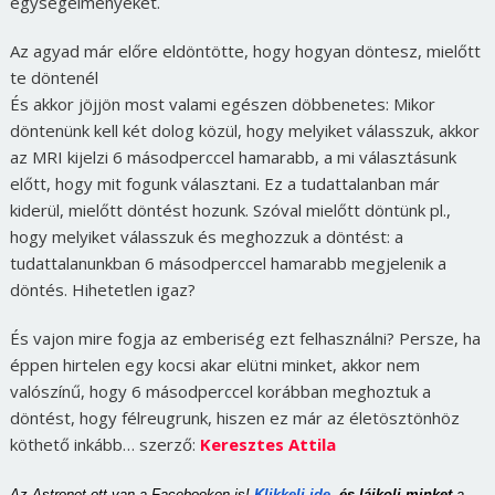
egységélményeket.
Az agyad már előre eldöntötte, hogy hogyan döntesz, mielőtt
te döntenél
És akkor jöjjön most valami egészen döbbenetes: Mikor
döntenünk kell két dolog közül, hogy melyiket válasszuk, akkor
az MRI kijelzi 6 másodperccel hamarabb, a mi választásunk
előtt, hogy mit fogunk választani. Ez a tudattalanban már
kiderül, mielőtt döntést hozunk. Szóval mielőtt döntünk pl.,
hogy melyiket válasszuk és meghozzuk a döntést: a
tudattalanunkban 6 másodperccel hamarabb megjelenik a
döntés. Hihetetlen igaz?
És vajon mire fogja az emberiség ezt felhasználni? Persze, ha
éppen hirtelen egy kocsi akar elütni minket, akkor nem
valószínű, hogy 6 másodperccel korábban meghoztuk a
döntést, hogy félreugrunk, hiszen ez már az életösztönhöz
köthető inkább… szerző:
Keresztes Attila
Az Astronet ott van a Facebookon is!
Klikkelj ide
, és lájkolj minket 
a 