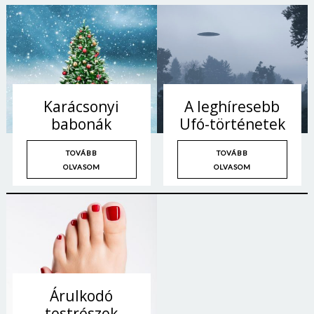
Karácsonyi
A leghíresebb
babonák
Ufó-történetek
TOVÁBB
TOVÁBB
OLVASOM
OLVASOM
Árulkodó
testrészek