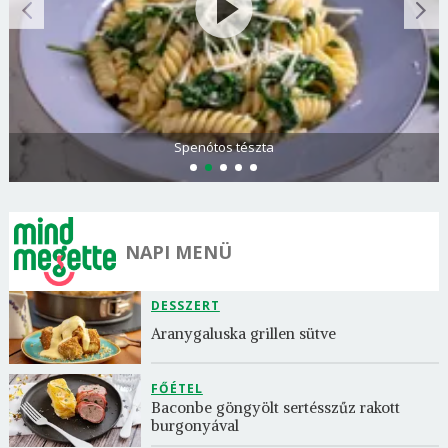
Görögdinnye-limonádé
NAPI MENÜ
DESSZERT
Aranygaluska grillen sütve
FŐÉTEL
Baconbe göngyölt sertésszűz rakott 
burgonyával