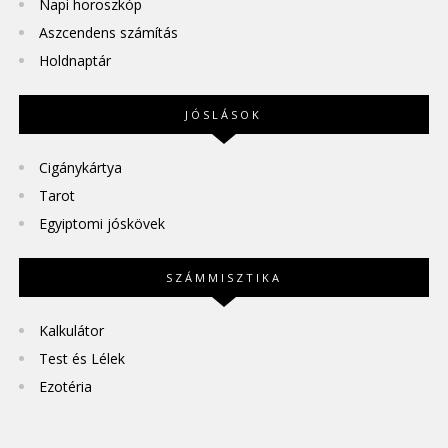
Napi horoszkóp
Aszcendens számítás
Holdnaptár
JÓSLÁSOK
Cigánykártya
Tarot
Egyiptomi jóskövek
SZÁMMISZTIKA
Kalkulátor
Test és Lélek
Ezotéria