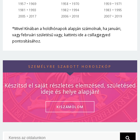
1957
1969
1958
1970
1959
1971
1981
1993
1982
1994
1983
1995
2005
2017
2006
2018
2007
2019
*Mivel Kínában a holdhónapok alapján számolnak, ha januári,
vagy februári születésű vagy, kattints ide a csillagjegyed
pontosításához.
SZEMÉLYRE SZABOTT HOROSZKÓP
Készítsd el saját részletes elemzésed, születésed
ideje és helye alapján!
KISZÁMOLOM