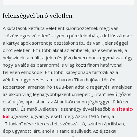
Jelenséggel bíró véletlen
A kutatások kétfajta véletlent különböztetnek meg: van
„közönséges véletlen” – ilyen a pénzfeldobás, a lottószámsor,
a kártyalapok sorrendje osztáskor stb., és van „jelenséggel
bíró” véletlen. Ez utóbbiaknál az emberek, az események; a
helyszínek, a múlt, a jelen és jövő keverednek egymással, úgy,
hogy a valós és paranormális világ közti finom határvonal
teljesen elmosódik. Ez utóbbi kategóriába tartozik az a
véletlen egybeesés, ami a három Titan hajóval történt.
Robertson, amerikai író 1898-ban adta ki regényét, amelyben
az akkori világ legnagyobbjaként ünnepelt „Titan” nevű gőzös
első útján, áprilisban, az Atlanti-óceánon jégheggyel ütközve
elmerül. És minő „véletlen”: tizennégy évvel később
a Titanic-
kal
ugyanez, ugyanígy esett meg. Aztán 1935-ben, a
„Titanian” névre keresztelt szénszállító, szintén áprilisban,
épp ugyanott járt, ahol a Titanic elsüllyedt. Az éjszakai