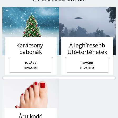
Jelszó
Mégse
Bejelentkezés
Karácsonyi
A leghíresebb
babonák
Ufó-történetek
TOVÁBB
TOVÁBB
OLVASOM
OLVASOM
Árulkodó