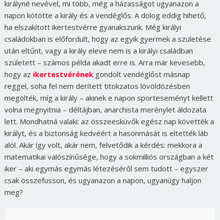
királyné nevével, mi több, még a házasságot ugyanazon a
napon kötötte a király és a vendéglős. A dolog eddig hihető,
ha elszakított ikertestvérre gyanakszunk. Még királyi
családokban is előfordult, hogy az egyik gyermek a születése
után eltűnt, vagy a király eleve nem is a királyi családban
született – számos példa akadt erre is. Arra már kevesebb,
hogy az
ikertestvérének
gondolt vendéglőst másnap
reggel, soha fel nem derített titokzatos lövöldözésben
megölték, míg a király – akinek e napon sporteseményt kellett
volna megnyitnia – déltájban, anarchista merénylet áldozata
lett. Mondhatná valaki: az összeesküvők egész nap követték a
királyt, és a biztonság kedvéért a hasonmását is eltették láb
alól. Akár így volt, akár nem, felvetődik a kérdés: mekkora a
matematikai valószínűsége, hogy a sokmilliós országban a két
iker – aki egymás egymás létezéséről sem tudott – egyszer
csak összefusson, és ugyanazon a napon, ugyanúgy haljon
meg?