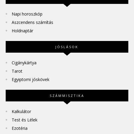
Napi horoszkóp
Aszcendens számítás
Holdnaptár
JÓSLÁSOK
Cigánykártya
Tarot
Egyiptomi jóskövek
SZÁMMISZTIKA
Kalkulátor
Test és Lélek
Ezotéria