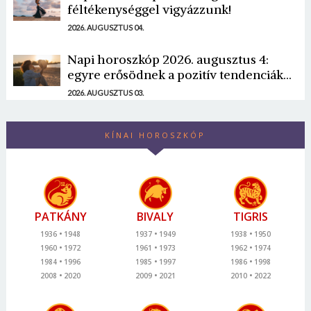
féltékenységgel vigyázzunk!
2026. AUGUSZTUS 04.
Napi horoszkóp 2026. augusztus 4:
egyre erősödnek a pozitív tendenciák...
2026. AUGUSZTUS 03.
KÍNAI HOROSZKÓP
PATKÁNY
BIVALY
TIGRIS
1936
1948
1937
1949
1938
1950
1960
1972
1961
1973
1962
1974
1984
1996
1985
1997
1986
1998
2008
2020
2009
2021
2010
2022