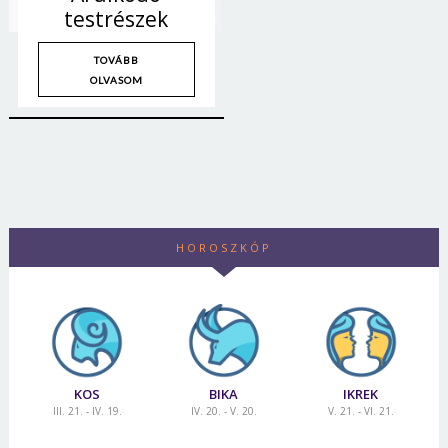
testrészek
TOVÁBB
OLVASOM
HOROSZKÓP
KOS
BIKA
IKREK
III. 21. - IV. 19.
IV. 20. - V. 20.
V. 21. - VI. 21.