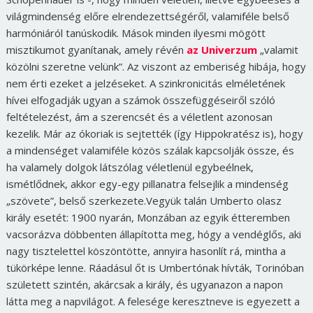
világmindenség előre elrendezettségéről, valamiféle belső
harmóniáról tanúskodik. Mások minden ilyesmi mögött
misztikumot gyanítanak, amely révén
az Univerzum
„valamit
közölni szeretne velünk”. Az viszont az emberiség hibája, hogy
nem érti ezeket a jelzéseket. A szinkronicitás elméletének
hívei elfogadják ugyan a számok összefüggéseiről szóló
feltételezést, ám a szerencsét és a véletlent azonosan
kezelik. Már az ókoriak is sejtették (így Hippokratész is), hogy
a mindenséget valamiféle közös szálak kapcsolják össze, és
ha valamely dolgok látszólag véletlenül egybeélnek,
ismétlődnek, akkor egy-egy pillanatra felsejlik a mindenség
„szövete”, belső szerkezete.Vegyük talán Umberto olasz
király esetét: 1900 nyarán, Monzában az egyik étteremben
vacsorázva döbbenten állapította meg, hógy a vendéglős, aki
nagy tisztelettel köszöntötte, annyira hasonlít rá, mintha a
tükörképe lenne. Ráadásul őt is Umbertónak hívták, Torinóban
született szintén, akárcsak a király, és ugyanazon a napon
látta meg a napvilágot. A felesége keresztneve is egyezett a