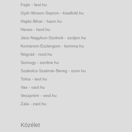
Fejér - feol.hu
Győr-Moson-Sopron - kisalfold.hu
Hajdú-Bihar - haon.hu
Heves - heol.hu
Jász-Nagykun-Szolnok - szoljon.hu
Komárom-Esztergom - kemma.hu
Nógrád - nool.hu
Somogy - sonline.hu
Szabolcs-Szatmár-Bereg - szon.hu
Tolna - teol.hu
Vas - vaol.hu
Veszprém - veol.hu
Zala - zaol.hu
Közélet