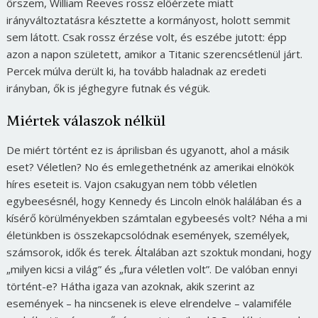
őrszem, William Reeves rossz előérzete miatt
irányváltoztatásra késztette a kormányost, holott semmit
sem látott. Csak rossz érzése volt, és eszébe jutott: épp
azon a napon született, amikor a Titanic szerencsétlenül járt.
Percek múlva derült ki, ha tovább haladnak az eredeti
irányban, ők is jéghegyre futnak és végük.
Miértek válaszok nélkül
De miért történt ez is áprilisban és ugyanott, ahol a másik
eset? Véletlen? No és emlegethetnénk az amerikai elnökök
híres eseteit is. Vajon csakugyan nem több véletlen
egybeesésnél, hogy Kennedy és Lincoln elnök halálában és a
kísérő körülményekben számtalan egybeesés volt? Néha a mi
életünkben is összekapcsolódnak események, személyek,
számsorok, idők és terek. Általában azt szoktuk mondani, hogy
„milyen kicsi a világ” és „fura véletlen volt”. De valóban ennyi
történt-e? Hátha igaza van azoknak, akik szerint az
események – ha nincsenek is eleve elrendelve – valamiféle