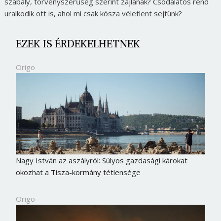
szabály, törvényszerűség szerint zajlanak? Csodálatos rend
uralkodik ott is, ahol mi csak kósza véletlent sejtünk?
EZEK IS ÉRDEKELHETNEK
Origo
Nagy István az aszályról: Súlyos gazdasági károkat
okozhat a Tisza-kormány tétlensége
Origo