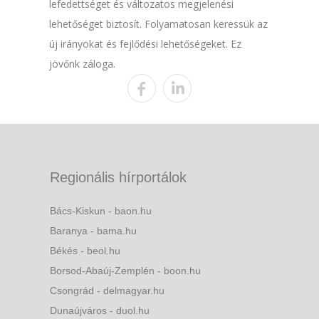
lefedettséget és változatos megjelenési
lehetőséget biztosít. Folyamatosan keressük az
új irányokat és fejlődési lehetőségeket. Ez
jövőnk záloga.
Regionális hírportálok
Bács-Kiskun - baon.hu
Baranya - bama.hu
Békés - beol.hu
Borsod-Abaúj-Zemplén - boon.hu
Csongrád - delmagyar.hu
Dunaújváros - duol.hu