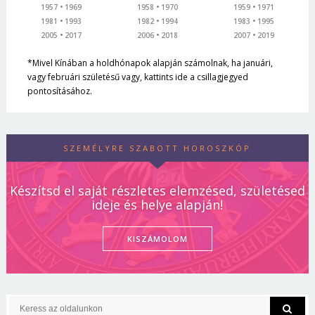
1957
1969
1958
1970
1959
1971
1981
1993
1982
1994
1983
1995
2005
2017
2006
2018
2007
2019
*Mivel Kínában a holdhónapok alapján számolnak, ha januári,
vagy februári születésű vagy, kattints ide a csillagjegyed
pontosításához.
SZEMÉLYRE SZABOTT HOROSZKÓP
Készítsd el saját részletes elemzésed, születésed
ideje és helye alapján!
KISZÁMOLOM