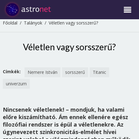
Főoldal
/
Talányok
/
Véletlen vagy sorsszerű?
Véletlen vagy sorsszerű?
Címkék:
Nemere István
sorsszerű
Titanic
univerzum
Nincsenek véletlenek! – mondjuk, ha valami
előre kiszámítható. Ám ennek ellenére egész
filozófiai rendszer is épül a véletlenekre. Az
úgynevezett szinkronicitás-elmélet hívei