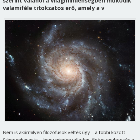
szerint valahol a világmindenségben működik
valamiféle titokzatos erő, amely a v
Nem is akármilyen filozófusok vélték úgy – a többi között
Schopenhauer is -, hogy minden véletlen, illetve egybeesés a