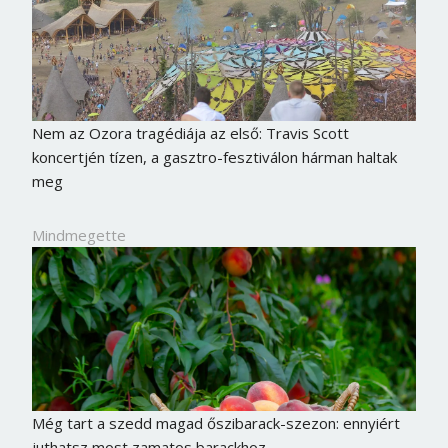
Nem az Ozora tragédiája az első: Travis Scott
koncertjén tízen, a gasztro-fesztiválon hárman haltak
meg
Mindmegette
Még tart a szedd magad őszibarack-szezon: ennyiért
juthatsz most zamatos barackhoz