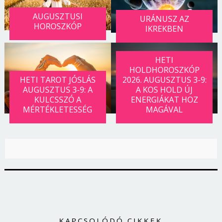
AUGUSZTUSI
URÁNUSZ AZ
HOROSZKÓP
IKREKBEN
HETI
HOLDHOROSZKÓP
HETI TAROT JÓSLÁS
2026. AUGUSZTUS 3-9:
AUGUSZTUS 3-9: A
A KOS HOLD ÚJ
KULCSSZÓ A
ENERGIÁKAT HOZ
MÉRTÉKLETESSÉG
MAGÁVAL
Borsonline bejelentkezés
E-mail cím vagy felhasználónév
KAPCSOLÓDÓ CIKKEK