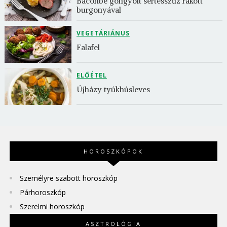
Baconbe göngyölt sertésszűz rakott 
burgonyával
VEGETÁRIÁNUS
Falafel
ELŐÉTEL
Újházy tyúkhúsleves
HOROSZKÓPOK
Személyre szabott horoszkóp
Párhoroszkóp
Szerelmi horoszkóp
ASZTROLÓGIA