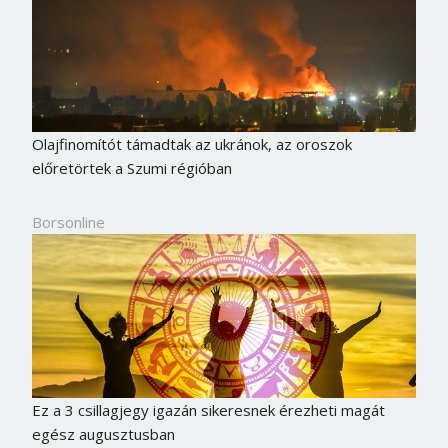
Olajfinomítót támadtak az ukránok, az oroszok
előretörtek a Szumi régióban
Borsonline
Ez a 3 csillagjegy igazán sikeresnek érezheti magát
egész augusztusban