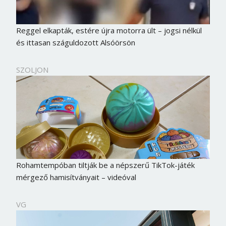
Reggel elkapták, estére újra motorra ült – jogsi nélkül
és ittasan száguldozott Alsóörsön
SZOLJON
Rohamtempóban tiltják be a népszerű TikTok-játék
mérgező hamisítványait – videóval
VG