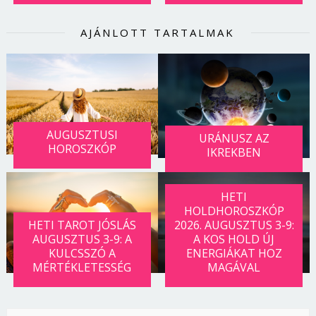
AJÁNLOTT TARTALMAK
AUGUSZTUSI
URÁNUSZ AZ
HOROSZKÓP
IKREKBEN
HETI
HOLDHOROSZKÓP
HETI TAROT JÓSLÁS
2026. AUGUSZTUS 3-9:
AUGUSZTUS 3-9: A
A KOS HOLD ÚJ
KULCSSZÓ A
ENERGIÁKAT HOZ
MÉRTÉKLETESSÉG
MAGÁVAL