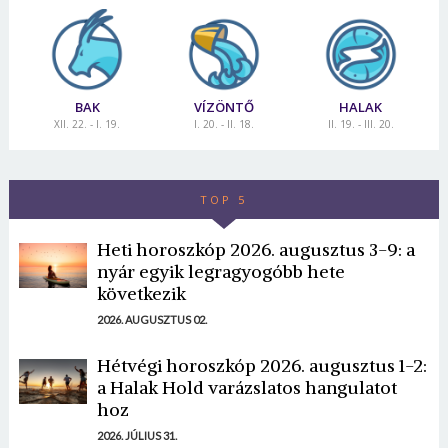
Jelszó
Mégse
Bejelentkezés
BAK
VÍZÖNTŐ
HALAK
XII. 22. - I. 19.
I. 20. - II. 18.
II. 19. - III. 20.
TOP 5
Heti horoszkóp 2026. augusztus 3-9: a
nyár egyik legragyogóbb hete
következik
2026. AUGUSZTUS 02.
Hétvégi horoszkóp 2026. augusztus 1-2:
a Halak Hold varázslatos hangulatot
hoz
2026. JÚLIUS 31.