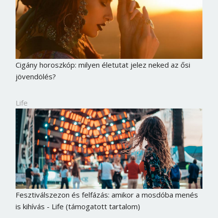
Cigány horoszkóp: milyen életutat jelez neked az ősi
jövendölés?
Life
Fesztiválszezon és felfázás: amikor a mosdóba menés
is kihívás - Life (támogatott tartalom)