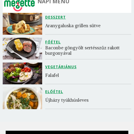
NAPI MENÜ
DESSZERT
Aranygaluska grillen sütve
FŐÉTEL
Baconbe göngyölt sertésszűz rakott 
burgonyával
VEGETÁRIÁNUS
Falafel
ELŐÉTEL
Újházy tyúkhúsleves