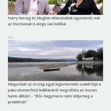
Harry herceg és Meghan eltávolodtak egymástól, már
az Invictusnak is elege van belőlük
VG
Megszólalt az ország egyik legismertebb szakértője a
paksi atomerőmű leállításáról: megcáfolta az összes
hamis állítást – "Bős-Nagymaros nem oldja meg a
problémát"