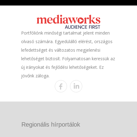
Portfóliónk minőségi tartalmat jelent minden
olvasó számára. Egyedülálló elérést, országos
lefedettséget és változatos megjelenési
lehetőséget biztosít. Folyamatosan keressük az
új irányokat és fejlődési lehetőségeket. Ez
jövőnk záloga.
Regionális hírportálok