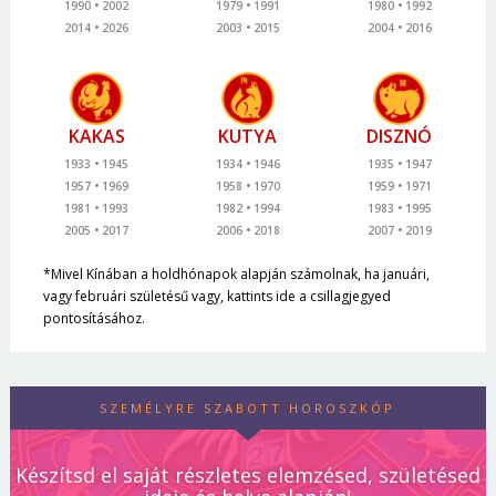
1990
2002
1979
1991
1980
1992
2014
2026
2003
2015
2004
2016
KAKAS
KUTYA
DISZNÓ
1933
1945
1934
1946
1935
1947
1957
1969
1958
1970
1959
1971
1981
1993
1982
1994
1983
1995
2005
2017
2006
2018
2007
2019
*Mivel Kínában a holdhónapok alapján számolnak, ha januári,
vagy februári születésű vagy, kattints ide a csillagjegyed
pontosításához.
SZEMÉLYRE SZABOTT HOROSZKÓP
Készítsd el saját részletes elemzésed, születésed