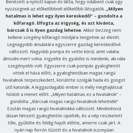
Benézett a nyitott kapun és látta, hogy odabent csak úgy
nyüzsögnek az előkelőbbnél előkelőbb látogatók.
„Milyen
hatalmas is lehet egy ilyen kereskedő!” – gondolta a
kőfaragó. Elfogta az irigység, és azt kívánta,
bárcsak ő is ilyen gazdag lehetne
. Akkor bezzeg nem
kellene szegény kőfaragó módjára tengetnie az életét.
Legnagyobb ámulatára egyszerre gazdag kereskedővé
változott. Nagyobb pompa és vette körül, amit valaha
álmodni mert volna. Irigyelte és gyulölte is mindenki, aki nála
szegényebb volt. Egyszerre csak pompás gyaloghintót
vittek el háza előtt, a gyaloghintóban magas rangú
hivatalnok terpeszkedett, körülötte szolgák hada és gongot
ütő katonák. A leggazdagabb ember is mély meghajlással
hódolt a menet előtt. „Milyen hatalmas ez a hivatalnok” –
gondolta. „Bárcsak magas rangú hivatalnok lehetnék!”
Ezután magas rangú hivatalnokká változott. Mindenhová
dúsan hímzett gyaloghintón cipelték, és a nép reszketett
tőle, gyűlölte és földig hajolt előtte, amerre csak járt. A
nyári nap forrón tűzött és a hivatalnok iszonyúan