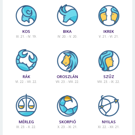
KOS
BIKA
IKREK
III. 21. - IV. 19.
IV. 20. - V. 20.
V. 21. - VI. 21.
RÁK
OROSZLÁN
SZŰZ
VI. 22. - VII. 22.
VII. 23. - VIII. 22.
VIII. 23. - IX. 22.
Borsonline bejelentkezés
E-mail cím vagy felhasználónév
MÉRLEG
SKORPIÓ
NYILAS
IX. 23. - X. 22.
X. 23. - XI. 21.
XI. 22. - XII. 21.