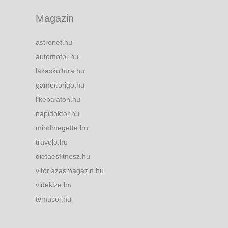
Magazin
astronet.hu
automotor.hu
lakaskultura.hu
gamer.origo.hu
likebalaton.hu
napidoktor.hu
mindmegette.hu
travelo.hu
dietaesfitnesz.hu
vitorlazasmagazin.hu
videkize.hu
tvmusor.hu