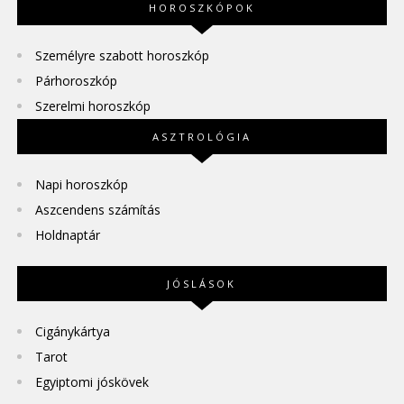
HOROSZKÓPOK
Személyre szabott horoszkóp
Párhoroszkóp
Szerelmi horoszkóp
ASZTROLÓGIA
Napi horoszkóp
Aszcendens számítás
Holdnaptár
JÓSLÁSOK
Cigánykártya
Tarot
Egyiptomi jóskövek