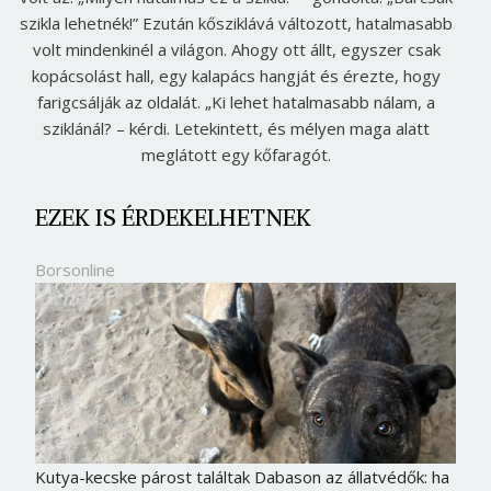
szikla lehetnék!” Ezután kősziklává változott, hatalmasabb
volt mindenkinél a világon. Ahogy ott állt, egyszer csak
kopácsolást hall, egy kalapács hangját és érezte, hogy
farigcsálják az oldalát. „Ki lehet hatalmasabb nálam, a
sziklánál? – kérdi. Letekintett, és mélyen maga alatt
meglátott egy kőfaragót.
EZEK IS ÉRDEKELHETNEK
Borsonline
Kutya-kecske párost találtak Dabason az állatvédők: ha