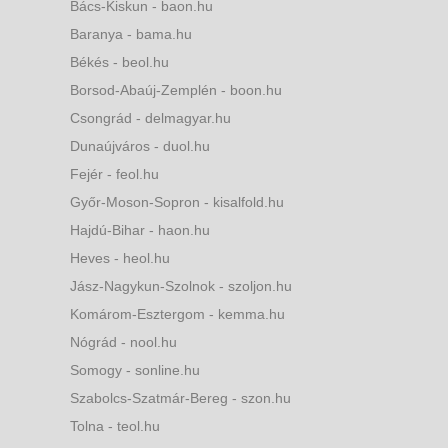
Bács-Kiskun - baon.hu
Baranya - bama.hu
Békés - beol.hu
Borsod-Abaúj-Zemplén - boon.hu
Csongrád - delmagyar.hu
Dunaújváros - duol.hu
Fejér - feol.hu
Győr-Moson-Sopron - kisalfold.hu
Hajdú-Bihar - haon.hu
Heves - heol.hu
Jász-Nagykun-Szolnok - szoljon.hu
Komárom-Esztergom - kemma.hu
Nógrád - nool.hu
Somogy - sonline.hu
Szabolcs-Szatmár-Bereg - szon.hu
Tolna - teol.hu