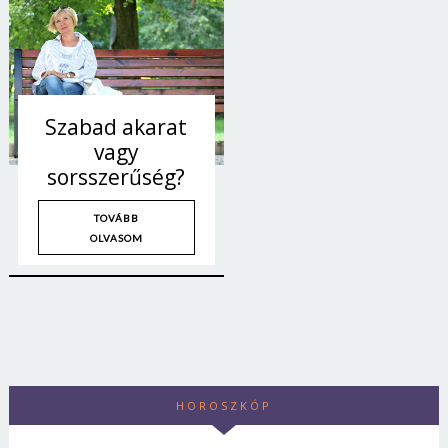
Szabad akarat
vagy
sorsszerűség?
TOVÁBB
OLVASOM
HOROSZKÓP