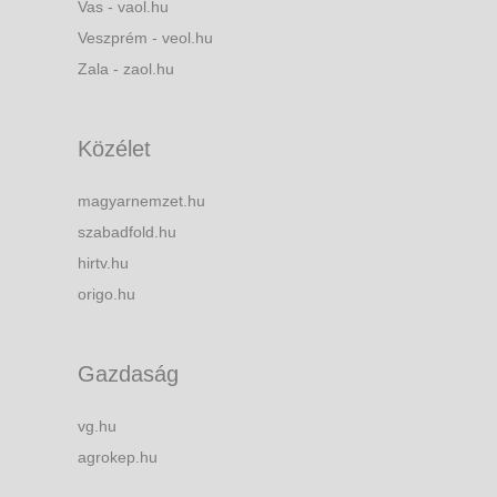
Vas - vaol.hu
Veszprém - veol.hu
Zala - zaol.hu
Közélet
magyarnemzet.hu
szabadfold.hu
hirtv.hu
origo.hu
Gazdaság
vg.hu
agrokep.hu