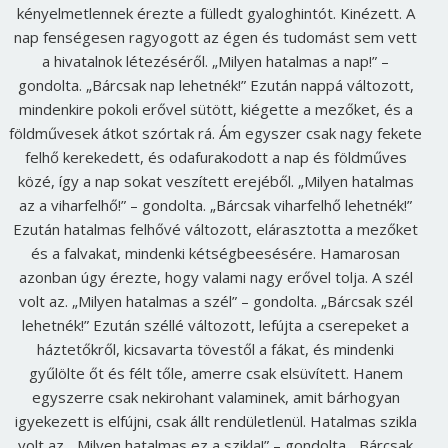
kényelmetlennek érezte a fülledt gyaloghintót. Kinézett. A
nap fenségesen ragyogott az égen és tudomást sem vett
a hivatalnok létezéséről. „Milyen hatalmas a nap!” –
gondolta. „Bárcsak nap lehetnék!” Ezután nappá változott,
mindenkire pokoli erővel sütött, kiégette a mezőket, és a
földművesek átkot szórtak rá. Ám egyszer csak nagy fekete
felhő kerekedett, és odafurakodott a nap és földműves
közé, így a nap sokat veszített erejéből. „Milyen hatalmas
az a viharfelhő!” – gondolta. „Bárcsak viharfelhő lehetnék!”
Ezután hatalmas felhővé változott, elárasztotta a mezőket
és a falvakat, mindenki kétségbeesésére. Hamarosan
azonban úgy érezte, hogy valami nagy erővel tolja. A szél
volt az. „Milyen hatalmas a szél” – gondolta. „Bárcsak szél
lehetnék!” Ezután széllé változott, lefújta a cserepeket a
háztetőkről, kicsavarta tövestől a fákat, és mindenki
gyűlölte őt és félt tőle, amerre csak elsüvített. Hanem
egyszerre csak nekirohant valaminek, amit bárhogyan
igyekezett is elfújni, csak állt rendületlenül. Hatalmas szikla
volt az. „Milyen hatalmas ez a szikla!” – gondolta. „Bárcsak