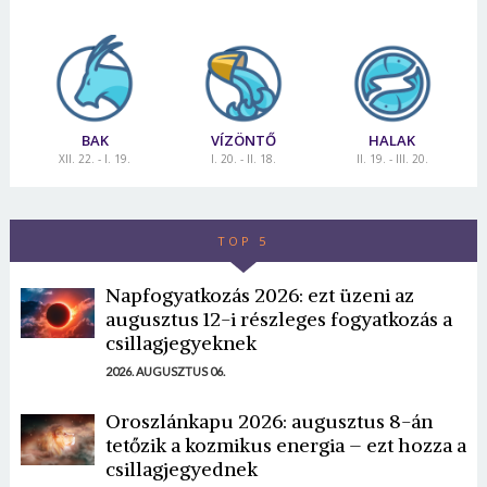
BAK
VÍZÖNTŐ
HALAK
XII. 22. - I. 19.
I. 20. - II. 18.
II. 19. - III. 20.
TOP 5
Napfogyatkozás 2026: ezt üzeni az
augusztus 12-i részleges fogyatkozás a
csillagjegyeknek
2026. AUGUSZTUS 06.
Oroszlánkapu 2026: augusztus 8-án
tetőzik a kozmikus energia – ezt hozza a
csillagjegyednek