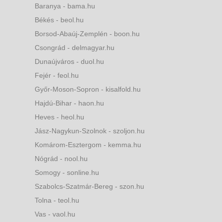
Baranya - bama.hu
Békés - beol.hu
Borsod-Abaúj-Zemplén - boon.hu
Csongrád - delmagyar.hu
Dunaújváros - duol.hu
Fejér - feol.hu
Győr-Moson-Sopron - kisalfold.hu
Hajdú-Bihar - haon.hu
Heves - heol.hu
Jász-Nagykun-Szolnok - szoljon.hu
Komárom-Esztergom - kemma.hu
Nógrád - nool.hu
Somogy - sonline.hu
Szabolcs-Szatmár-Bereg - szon.hu
Tolna - teol.hu
Vas - vaol.hu