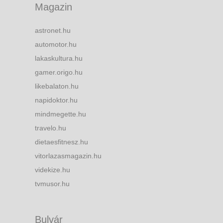
Magazin
astronet.hu
automotor.hu
lakaskultura.hu
gamer.origo.hu
likebalaton.hu
napidoktor.hu
mindmegette.hu
travelo.hu
dietaesfitnesz.hu
vitorlazasmagazin.hu
videkize.hu
tvmusor.hu
Bulvár