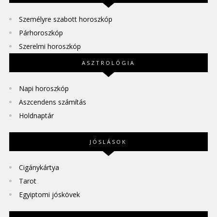
Személyre szabott horoszkóp
Párhoroszkóp
Szerelmi horoszkóp
ASZTROLÓGIA
Napi horoszkóp
Aszcendens számítás
Holdnaptár
JÓSLÁSOK
Cigánykártya
Tarot
Egyiptomi jóskövek