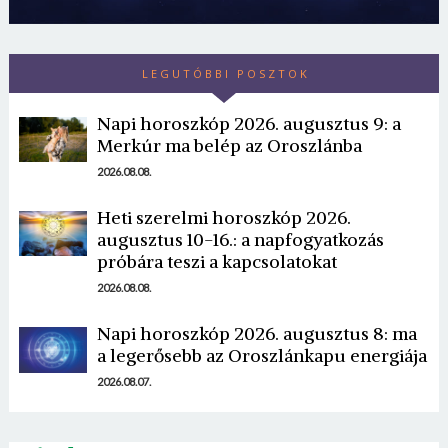
LEGUTÓBBI POSZTOK
Napi horoszkóp 2026. augusztus 9: a
Merkúr ma belép az Oroszlánba
2026.08.08.
Borsonline bejelentkezés
Heti szerelmi horoszkóp 2026.
augusztus 10-16.: a napfogyatkozás
E-mail cím vagy felhasználónév
próbára teszi a kapcsolatokat
2026.08.08.
Jelszó
Napi horoszkóp 2026. augusztus 8: ma
a legerősebb az Oroszlánkapu energiája
2026.08.07.
Mégse
Bejelentkezés