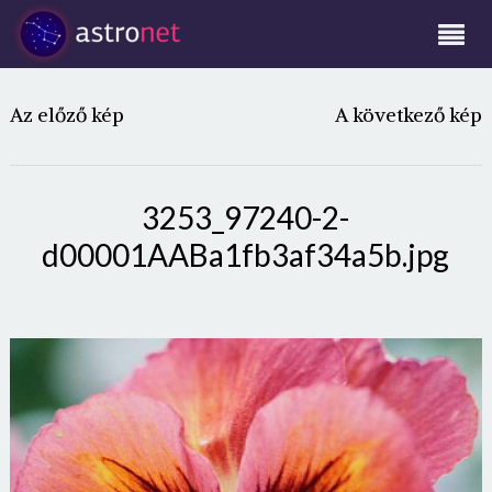
Az előző kép
A következő kép
3253_97240-2-
d00001AABa1fb3af34a5b.jpg