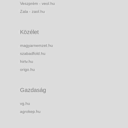
Veszprém - veol.hu
Zala - zaol.hu
Közélet
magyarnemzet.hu
szabadfold.hu
hirtv.hu
origo.hu
Gazdaság
vg.hu
agrokep.hu