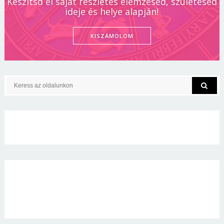
Készítsd el saját részletes elemzésed, születésed
ideje és helye alapján!
KISZÁMOLOM