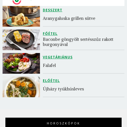
DESSZERT
Aranygaluska grillen sütve
FŐÉTEL
Baconbe göngyölt sertésszűz rakott 
burgonyával
VEGETÁRIÁNUS
Falafel
ELŐÉTEL
Újházy tyúkhúsleves
HOROSZKÓPOK