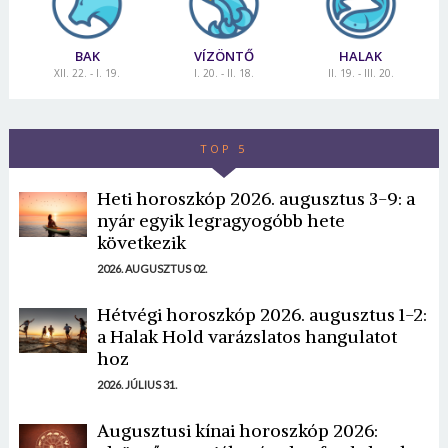
BAK
VÍZÖNTŐ
HALAK
XII. 22. - I. 19.
I. 20. - II. 18.
II. 19. - III. 20.
TOP 5
Heti horoszkóp 2026. augusztus 3-9: a
nyár egyik legragyogóbb hete
következik
2026. AUGUSZTUS 02.
Hétvégi horoszkóp 2026. augusztus 1-2:
a Halak Hold varázslatos hangulatot
hoz
2026. JÚLIUS 31.
Augusztusi kínai horoszkóp 2026: