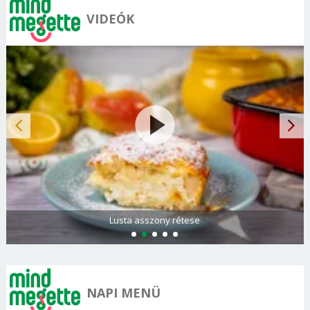
VIDEÓK
Spenótos palacsinta tejföllel töltve
NAPI MENÜ