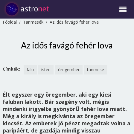
Főoldal
/
Tanmesék
/
Az idős favágó fehér lova
Az idős favágó fehér lova
Címkék:
falu
isten
öregember
tanmese
Élt egyszer egy öregember, aki egy kicsi
faluban lakott. Bár szegény volt, mégis
mindenki irigyelte gyönyörÛ fehér lova miatt.
Még a király is megkívánta az öregember
kincsét. Az emberek jó pénzt megadtak volna a
paripáért, de gazdája mindig visszau