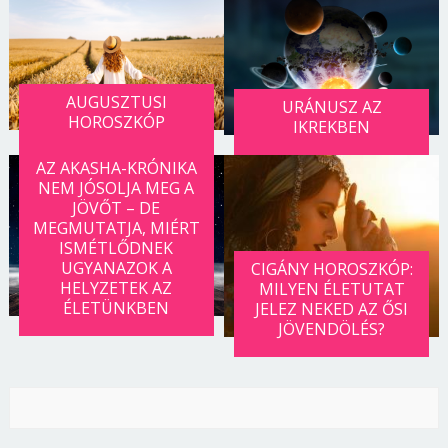
AUGUSZTUSI
URÁNUSZ AZ
HOROSZKÓP
IKREKBEN
AZ AKASHA-KRÓNIKA
NEM JÓSOLJA MEG A
JÖVŐT – DE
MEGMUTATJA, MIÉRT
ISMÉTLŐDNEK
UGYANAZOK A
CIGÁNY HOROSZKÓP:
HELYZETEK AZ
MILYEN ÉLETUTAT
ÉLETÜNKBEN
JELEZ NEKED AZ ŐSI
JÖVENDÖLÉS?