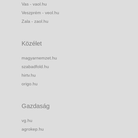
Vas - vaol.hu
Veszprém - veol.hu
Zala - zaol.hu
Közélet
magyarnemzet.hu
szabadfold.hu
hirtv.hu
origo.hu
Gazdaság
vg.hu
agrokep.hu