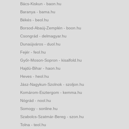
Bács-Kiskun - baon.hu
Baranya - bama.hu
Békés - beol.hu
Borsod-Abaúj-Zemplén - boon.hu
Csongrád - delmagyar.hu
Dunaújváros - duol.hu
Fejér - feol.hu
Győr-Moson-Sopron - kisalfold.hu
Hajdú-Bihar - haon.hu
Heves - heol.hu
Jász-Nagykun-Szolnok - szoljon.hu
Komárom-Esztergom - kemma.hu
Nógrád - nool.hu
Somogy - sonline.hu
Szabolcs-Szatmár-Bereg - szon.hu
Tolna - teol.hu