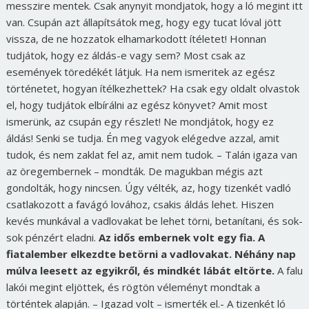
messzire mentek. Csak anynyit mondjatok, hogy a ló megint itt
van. Csupán azt állapítsátok meg, hogy egy tucat lóval jött
vissza, de ne hozzatok elhamarkodott ítéletet! Honnan
tudjátok, hogy ez áldás-e vagy sem? Most csak az
események töredékét látjuk. Ha nem ismeritek az egész
történetet, hogyan ítélkezhettek? Ha csak egy oldalt olvastok
el, hogy tudjátok elbírálni az egész könyvet? Amit most
ismerünk, az csupán egy részlet! Ne mondjátok, hogy ez
áldás! Senki se tudja. Én meg vagyok elégedve azzal, amit
tudok, és nem zaklat fel az, amit nem tudok. – Talán igaza van
az öregembernek – mondták. De magukban mégis azt
gondolták, hogy nincsen. Úgy vélték, az, hogy tizenkét vadló
csatlakozott a favágó lovához, csakis áldás lehet. Hiszen
kevés munkával a vadlovakat be lehet törni, betanítani, és sok-
sok pénzért eladni.
Az idős embernek volt egy fia. A
fiatalember elkezdte betörni a vadlovakat. Néhány nap
múlva leesett az egyikről, és mindkét lábát eltörte.
A falu
lakói megint eljöttek, és rögtön véleményt mondtak a
történtek alapján. – Igazad volt – ismerték el.- A tizenkét ló