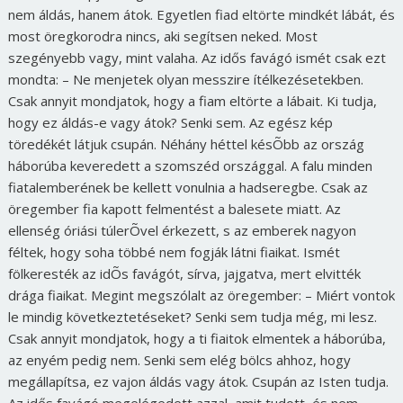
nem áldás, hanem átok. Egyetlen fiad eltörte mindkét lábát, és
most öregkorodra nincs, aki segítsen neked. Most
szegényebb vagy, mint valaha. Az idős favágó ismét csak ezt
mondta: – Ne menjetek olyan messzire ítélkezésetekben.
Csak annyit mondjatok, hogy a fiam eltörte a lábait. Ki tudja,
hogy ez áldás-e vagy átok? Senki sem. Az egész kép
töredékét látjuk csupán. Néhány héttel késÕbb az ország
háborúba keveredett a szomszéd országgal. A falu minden
fiatalemberének be kellett vonulnia a hadseregbe. Csak az
öregember fia kapott felmentést a balesete miatt. Az
ellenség óriási túlerÕvel érkezett, s az emberek nagyon
féltek, hogy soha többé nem fogják látni fiaikat. Ismét
fölkeresték az idÕs favágót, sírva, jajgatva, mert elvitték
drága fiaikat. Megint megszólalt az öregember: – Miért vontok
le mindig következtetéseket? Senki sem tudja még, mi lesz.
Csak annyit mondjatok, hogy a ti fiaitok elmentek a háborúba,
az enyém pedig nem. Senki sem elég bölcs ahhoz, hogy
megállapítsa, ez vajon áldás vagy átok. Csupán az Isten tudja.