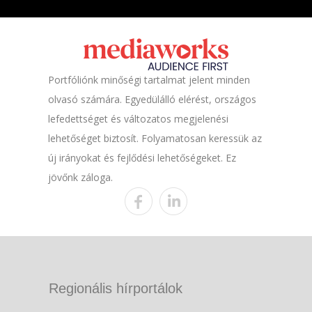
Portfóliónk minőségi tartalmat jelent minden
olvasó számára. Egyedülálló elérést, országos
lefedettséget és változatos megjelenési
lehetőséget biztosít. Folyamatosan keressük az
új irányokat és fejlődési lehetőségeket. Ez
jövőnk záloga.
Regionális hírportálok