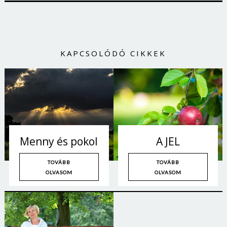
KAPCSOLÓDÓ CIKKEK
Menny és pokol
A JEL
TOVÁBB
TOVÁBB
Borsonline bejelentkezés
OLVASOM
OLVASOM
E-mail cím vagy felhasználónév