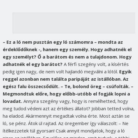
– Ez a ló nem pusztán egy ló számomra – mondta az
érdeklődőknek -, hanem egy személy. Hogy adhatnék el
egy személyt? Ő a barátom és nem a tulajdonom. Hogy
adhatnék el egy barátot?
A férfi szegény volt, a kísértés
pedig igen nagy, de nem volt hajlandó megválni a lótól.
Egyik
reggel azonban nem találta paripáját az istállóban. Az
egész falu összecsődült. – Te, bolond öreg – csúfolták. –
Megmondtuk előre, hogy előbb-utóbb el fogják lopni a
lovadat.
Annyira szegény vagy, hogy is remélhetted, hogy
meg tudod védeni azt az értékes állatot? Jobban tetted volna,
ha eladod. Akármennyit megadtak volna érte. Most aztán se
ló, se pénz. Átok ül rajtad. Az öregember így válaszolt: – Ne
ítélkezzetek túl gyorsan! Csak annyit mondjatok, hogy a ló