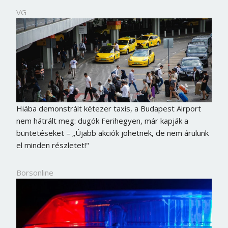
VG
Hiába demonstrált kétezer taxis, a Budapest Airport
nem hátrált meg: dugók Ferihegyen, már kapják a
büntetéseket – „Újabb akciók jöhetnek, de nem árulunk
el minden részletet!"
Borsonline