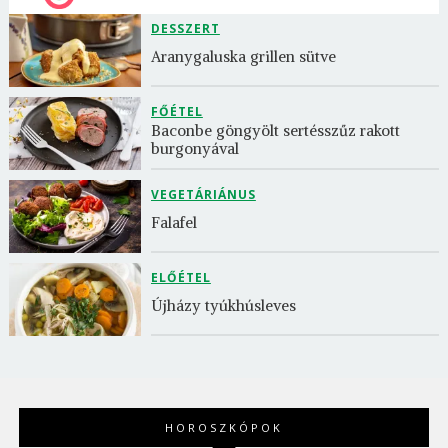
DESSZERT
Aranygaluska grillen sütve
FŐÉTEL
Baconbe göngyölt sertésszűz rakott 
burgonyával
VEGETÁRIÁNUS
Falafel
ELŐÉTEL
Újházy tyúkhúsleves
HOROSZKÓPOK