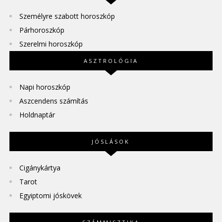
Személyre szabott horoszkóp
Párhoroszkóp
Szerelmi horoszkóp
ASZTROLÓGIA
Napi horoszkóp
Aszcendens számítás
Holdnaptár
JÓSLÁSOK
Cigánykártya
Tarot
Egyiptomi jóskövek