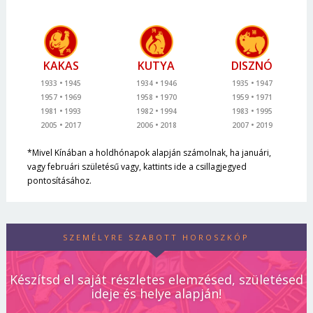
KAKAS
KUTYA
DISZNÓ
1933
1945
1934
1946
1935
1947
1957
1969
1958
1970
1959
1971
1981
1993
1982
1994
1983
1995
2005
2017
2006
2018
2007
2019
*Mivel Kínában a holdhónapok alapján számolnak, ha januári,
vagy februári születésű vagy, kattints ide a csillagjegyed
pontosításához.
SZEMÉLYRE SZABOTT HOROSZKÓP
Készítsd el saját részletes elemzésed, születésed
ideje és helye alapján!