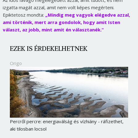
Az idős favágó megelégedett azzal, amit tudott, és nem
izgatta magát azzal, amit nem volt képes megérteni.
Epiktetosz mondta:
„Mindig meg vagyok elégedve azzal,
ami történik, mert arra gondolok, hogy amit Isten
választ, az jobb, mint amit én választanék.”
EZEK IS ÉRDEKELHETNEK
Origo
Percről percre: energiaválság és vízhiány - ráfizethet,
aki tilosban locsol