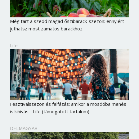
Még tart a szedd magad őszibarack-szezon: ennyiért
juthatsz most zamatos barackhoz
Life
Fesztiválszezon és felfázás: amikor a mosdóba menés
is kihívás - Life (támogatott tartalom)
DELMAGYAR