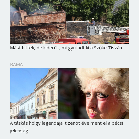
Mást hittek, de kiderült, mi gyulladt ki a Szőke Tiszán
BAMA
A táskás hölgy legendája: tizenöt éve ment el a pécsi
jelenség