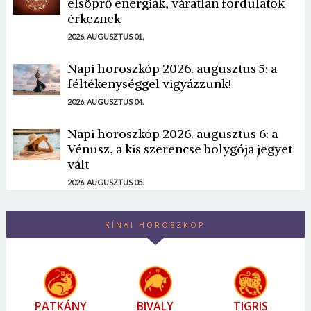
elsöprő energiák, váratlan fordulatok
érkeznek
2026. AUGUSZTUS 01.
Napi horoszkóp 2026. augusztus 5: a
féltékenységgel vigyázzunk!
2026. AUGUSZTUS 04.
Napi horoszkóp 2026. augusztus 6: a
Vénusz, a kis szerencse bolygója jegyet
vált
2026. AUGUSZTUS 05.
KÍNAI HOROSZKÓP
PATKÁNY
BIVALY
TIGRIS