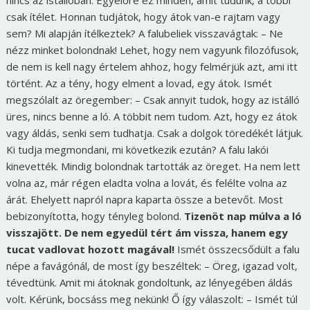
nincs az istállóban. Egyelőre ez minden, amit tudunk, a többi
csak ítélet. Honnan tudjátok, hogy átok van-e rajtam vagy
sem? Mi alapján ítélkeztek? A falubeliek visszavágtak: – Ne
nézz minket bolondnak! Lehet, hogy nem vagyunk filozófusok,
de nem is kell nagy értelem ahhoz, hogy felmérjük azt, ami itt
történt. Az a tény, hogy elment a lovad, egy átok. Ismét
megszólalt az öregember: – Csak annyit tudok, hogy az istálló
üres, nincs benne a ló. A többit nem tudom. Azt, hogy ez átok
vagy áldás, senki sem tudhatja. Csak a dolgok töredékét látjuk.
Ki tudja megmondani, mi következik ezután? A falu lakói
kinevették. Mindig bolondnak tartották az öreget. Ha nem lett
volna az, már régen eladta volna a lovát, és felélte volna az
árát. Ehelyett napról napra kaparta össze a betevőt. Most
bebizonyította, hogy tényleg bolond.
Tizenöt nap múlva a ló
visszajött. De nem egyedül tért ám vissza, hanem egy
tucat vadlovat hozott magával!
Ismét összecsődült a falu
népe a favágónál, de most így beszéltek: – Öreg, igazad volt,
tévedtünk. Amit mi átoknak gondoltunk, az lényegében áldás
volt. Kérünk, bocsáss meg nekünk! Ő így válaszolt: – Ismét túl