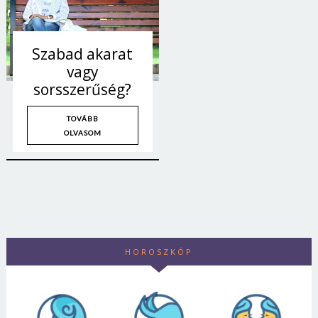
Jelszó
Szabad akarat
vagy
Mégse
Bejelentkezés
sorsszerűség?
TOVÁBB
OLVASOM
HOROSZKÓP