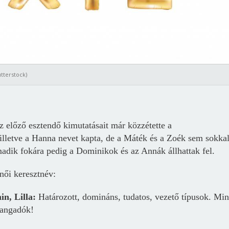
utterstock)
előző esztendő kimutatásait már közzétette a
illetve a Hanna nevet kapta, de a Máték és a Zoék sem sokka
adik fokára pedig a Dominikok és az Annák állhattak fel.
női keresztnév:
in, Lilla:
Határozott, domináns, tudatos, vezető típusok. Mi
hangadók!