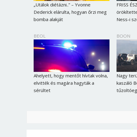
„Utálok diétázni..” – Yvonne
FRISS ÉSZ
Dederick elárulta, hogyan őrzi meg
örökített
bomba alakját
Ness-i s
BEOL
BOON
Ahelyett, hogy mentőt hívtak volna,
Nagy terü
elvitték és magára hagyták a
kaszáló 
sérültet
tűzoltóeg