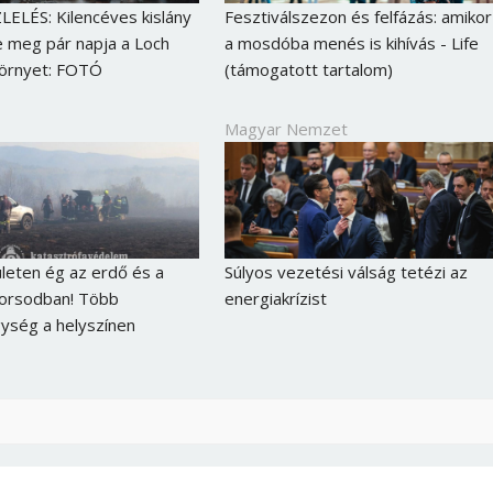
LELÉS: Kilencéves kislány
Fesztiválszezon és felfázás: amikor
e meg pár napja a Loch
a mosdóba menés is kihívás - Life
zörnyet: FOTÓ
(támogatott tartalom)
Magyar Nemzet
leten ég az erdő és a
Súlyos vezetési válság tetézi az
Borsodban! Több
energiakrízist
ység a helyszínen