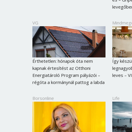
levegőben
VG
Mindmeg
Érthetetlen: hónapok óta nem
Így készü
kapnak értesítést az Otthoni
legnagyob
Energiatároló Program pályázói –
leves – V
régóta a kormánynál pattog a labda
Borsonline
Life