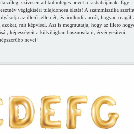
nkezőleg, szívesen ad különleges nevet a kisbabájának. Egy
resztnév végigkíséri tulajdonosa életét! A számmisztika szerin
yásolja az illető jellemét, és árulkodik arról, hogyan reagál 
 azokat, mit képvisel. Azt is megmutatja, hogy az illető hogy
dását, képességeit a külvilágban hasznosítani, érvényesíteni.
népszerűbb nevei!