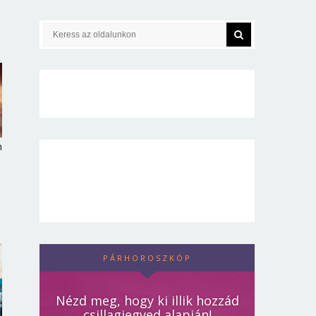
n
PÁRHOROSZKÓP
Nézd meg, hogy ki illik hozzád
csillagjegyed alapján!