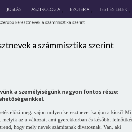
JÓSLÁS
ASZTROLÓGIA
EZOTÉRIA
TEST ÉS LÉLEK
szerűbb keresztnevek a számmisztika szerint
ztnevek a számmisztika szerint
vünk a személyiségünk nagyon fontos része:
ehetőségeinkkel.
getés előzi meg: vajon milyen keresztnevet kapjon a kicsi? Mi
, melyik az a változat, ami gyerekkorban és később, felnőttké
a trend, hogy mely nevek számítanak divatosnak. Van, aki