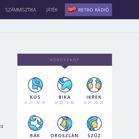
SZÁMMISZTIKA
JÁTÉK
RETRO RÁDIÓ
HOROSZKÓP
KOS
BIKA
IKREK
III. 21. - IV. 19.
IV. 20. - V. 20.
V. 21. - VI. 21.
nt
RÁK
OROSZLÁN
SZŰZ