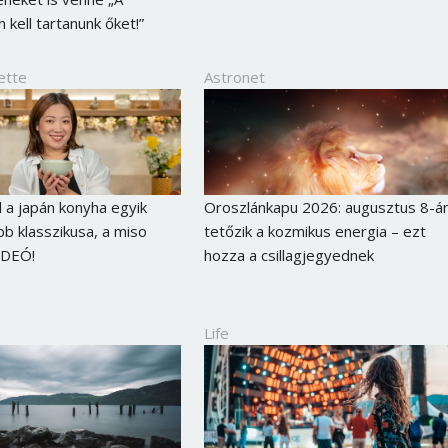
 kell tartanunk őket!”
ette
Astronet
l a japán konyha egyik
Oroszlánkapu 2026: augusztus 8-á
b klasszikusa, a miso
tetőzik a kozmikus energia – ezt
IDEÓ!
hozza a csillagjegyednek
Life