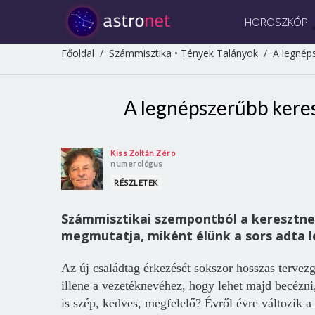
HOROSZKÓP
Főoldal
/
Számmisztika
•
Tények Talányok
/
A legnép
A legnépszerűbb keres
Kiss Zoltán Zéro
numerológus
RÉSZLETEK
Számmisztikai szempontból a keresztne
megmutatja, miként élünk a sors adta l
Az új családtag érkezését sokszor hosszas tervez
illene a vezetéknevéhez, hogy lehet majd becézni
is szép, kedves, megfelelő? Évről évre változik 