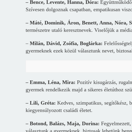
– Bence, Levente, Hanna, Dóra:
Együttműködő, f
Szívesen dolgoznak csapatban, empatikusan vis
– Máté, Dominik, Áron, Benett, Anna, Nóra, 
természetre utaló keresztnevek. Viselőjük a média
–
Milán, Dávid, Zsófia, Boglárka:
Felelősségtel
gyermeknek ezek közül választunk nevet, biztosa
– Emma, Léna, Mira:
Pozitív kisugárzás, rugalm
gyermek rendelkezik majd a sikeres életúthoz szü
– Lili, Gréta:
K
edves, szimpatikus, segítőkész, b
kiegyensúlyozott családi életet.
– Botond, Balázs, Maja, Dorina:
Fegyelmezett, 
választunk a gyermeknek, biztosak lehetünk benn