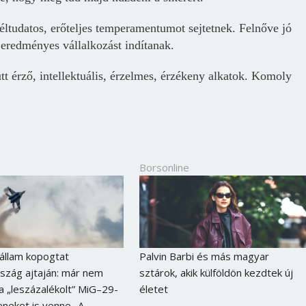
Jelszó
éltudatos, erőteljes temperamentumot sejtetnek. Felnőve jó
eredményes vállalkozást indítanak.
Mégse
Bejelentkezés
t érző, intellektuális, érzelmes, érzékeny alkatok. Komoly
Borsonline
állam kopogtat
Palvin Barbi és más magyar
szág ajtaján: már nem
sztárok, akik külföldön kezdtek új
 a „leszázalékolt” MiG–29-
életet
eneket is venne „A