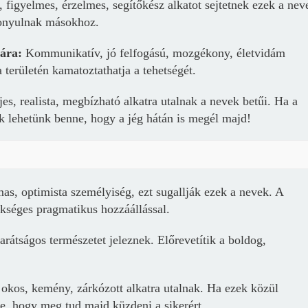
igyelmes, érzelmes, segítőkész alkatot sejtetnek ezek a nev
zonyulnak másokhoz.
Sára:
K
ommunikatív, jó felfogású, mozgékony, életvidám
 területén kamatoztathatja a tehetségét.
jes, realista, megbízható alkatra utalnak a nevek betűi. Ha a
k lehetünk benne, hogy a jég hátán is megél majd!
as, optimista személyiség, ezt sugallják ezek a nevek. A
kséges pragmatikus hozzáállással.
Borsonline bejelentkezés
arátságos természetet jeleznek. Előrevetítik a boldog,
E-mail cím vagy felhasználónév
okos, kemény, zárkózott alkatra utalnak. Ha ezek közül
e, hogy meg tud majd küzdeni a sikerért.