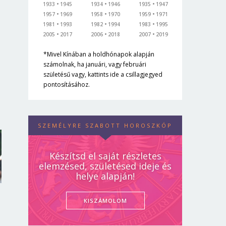
1933
1945
1934
1946
1935
1947
1957
1969
1958
1970
1959
1971
1981
1993
1982
1994
1983
1995
2005
2017
2006
2018
2007
2019
*Mivel Kínában a holdhónapok alapján
számolnak, ha januári, vagy februári
születésű vagy, kattints ide a csillagjegyed
pontosításához.
SZEMÉLYRE SZABOTT HOROSZKÓP
Készítsd el saját részletes
elemzésed, születésed ideje és
helye alapján!
KISZÁMOLOM