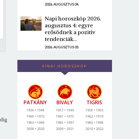
2026. AUGUSZTUS 04.
Napi horoszkóp 2026.
augusztus 4: egyre
erősödnek a pozitív
tendenciák...
2026. AUGUSZTUS 03.
KÍNAI HOROSZKÓP
l
PATKÁNY
BIVALY
TIGRIS
1936
1948
1937
1949
1938
1950
1960
1972
1961
1973
1962
1974
ndig
1984
1996
1985
1997
1986
1998
2008
2020
2009
2021
2010
2022