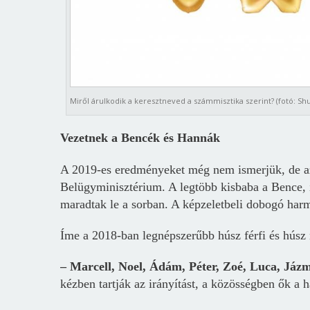
Miről árulkodik a keresztneved a számmisztika szerint? (fotó: Sh
Vezetnek a Bencék és Hannák
A 2019-es eredményeket még nem ismerjük, de az 
Belügyminisztérium. A legtöbb kisbaba a Bence, 
maradtak le a sorban. A képzeletbeli dobogó harm
Íme a 2018-ban legnépszerűbb húsz férfi és húsz 
– Marcell, Noel, Ádám, Péter, Zoé, Luca, Jázm
kézben tartják az irányítást, a közösségben ők a 