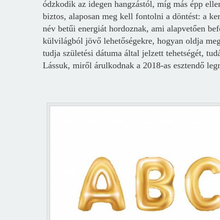
ódzkodik az idegen hangzástól, míg más épp elle
biztos, alaposan meg kell fontolni a döntést: a ke
név betűi energiát hordoznak, ami alapvetően befol
külvilágból jövő lehetőségekre, hogyan oldja meg
tudja születési dátuma által jelzett tehetségét, tu
Lássuk, miről árulkodnak a 2018-as esztendő leg