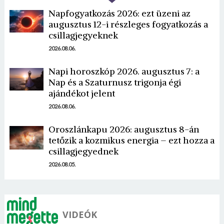
Napfogyatkozás 2026: ezt üzeni az
augusztus 12-i részleges fogyatkozás a
csillagjegyeknek
2026.08.06.
Napi horoszkóp 2026. augusztus 7: a
Borsonline bejelentkezés
Nap és a Szaturnusz trigonja égi
ajándékot jelent
E-mail cím vagy felhasználónév
2026.08.06.
Oroszlánkapu 2026: augusztus 8-án
tetőzik a kozmikus energia – ezt hozza a
Jelszó
csillagjegyednek
2026.08.05.
Mégse
Bejelentkezés
VIDEÓK