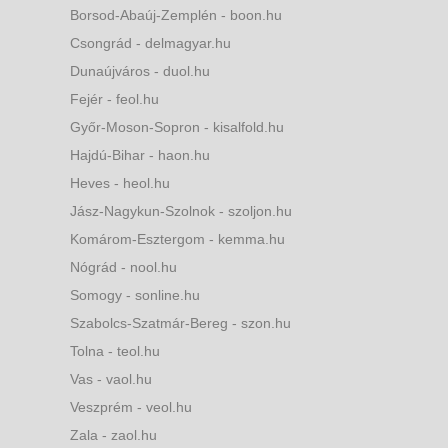
Borsod-Abaúj-Zemplén - boon.hu
Csongrád - delmagyar.hu
Dunaújváros - duol.hu
Fejér - feol.hu
Győr-Moson-Sopron - kisalfold.hu
Hajdú-Bihar - haon.hu
Heves - heol.hu
Jász-Nagykun-Szolnok - szoljon.hu
Komárom-Esztergom - kemma.hu
Nógrád - nool.hu
Somogy - sonline.hu
Szabolcs-Szatmár-Bereg - szon.hu
Tolna - teol.hu
Vas - vaol.hu
Veszprém - veol.hu
Zala - zaol.hu