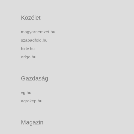
Közélet
magyarnemzet.hu
szabadfold.hu
hirtv.hu
origo.hu
Gazdaság
vg.hu
agrokep.hu
Magazin