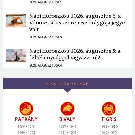
2026. AUGUSZTUS 01.
Napi horoszkóp 2026. augusztus 6: a
Vénusz, a kis szerencse bolygója jegyet
vált
2026. AUGUSZTUS 05.
Napi horoszkóp 2026. augusztus 5: a
féltékenységgel vigyázzunk!
2026. AUGUSZTUS 04.
KÍNAI HOROSZKÓP
PATKÁNY
BIVALY
TIGRIS
1936
1948
1937
1949
1938
1950
1960
1972
1961
1973
1962
1974