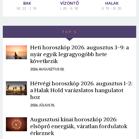
BAK
VÍZÖNTŐ
HALAK
XII. 22. - I. 19.
I. 20. - II. 18.
II. 19. - III. 20.
TOP 5
Heti horoszkóp 2026. augusztus 3-9: a
nyár egyik legragyogóbb hete
következik
2026. AUGUSZTUS 02.
Hétvégi horoszkóp 2026. augusztus 1-2:
a Halak Hold varázslatos hangulatot
hoz
2026. JÚLIUS 31.
Augusztusi kínai horoszkóp 2026:
elsöprő energiák, váratlan fordulatok
érkeznek