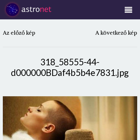
Az előző kép
A következő kép
318_58555-44-
d000000BDaf4b5b4e7831.jpg