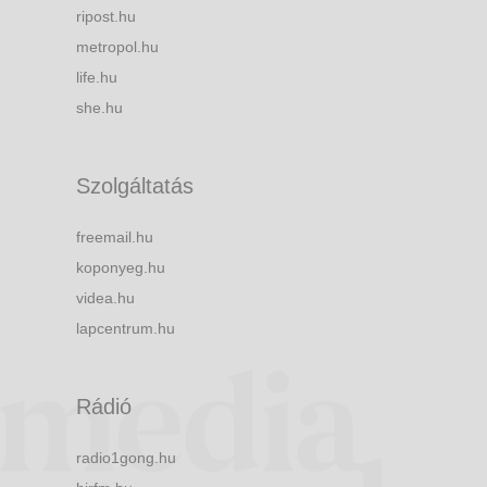
ripost.hu
metropol.hu
life.hu
she.hu
Szolgáltatás
freemail.hu
koponyeg.hu
videa.hu
lapcentrum.hu
Rádió
radio1gong.hu