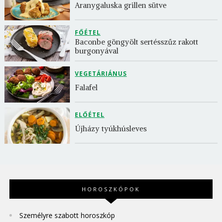
Aranygaluska grillen sütve
FŐÉTEL
Baconbe göngyölt sertésszűz rakott 
burgonyával
VEGETÁRIÁNUS
Falafel
ELŐÉTEL
Újházy tyúkhúsleves
HOROSZKÓPOK
Személyre szabott horoszkóp