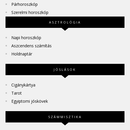
Párhoroszkóp
Szerelmi horoszkóp
ASZTROLÓGIA
Napi horoszkóp
Aszcendens számítás
Holdnaptár
JÓSLÁSOK
Cigánykártya
Tarot
Egyiptomi jóskövek
SZÁMMISZTIKA