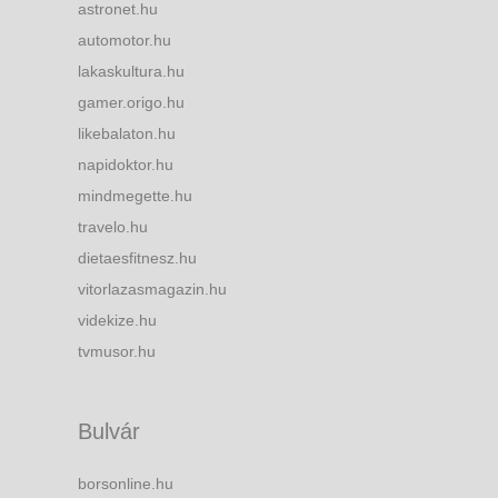
astronet.hu
automotor.hu
lakaskultura.hu
gamer.origo.hu
likebalaton.hu
napidoktor.hu
mindmegette.hu
travelo.hu
dietaesfitnesz.hu
vitorlazasmagazin.hu
videkize.hu
tvmusor.hu
Bulvár
borsonline.hu