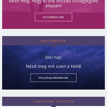
Nézd meg, hogy ki illik hozzád csillagjegyed
alapján!
KISZÁMOLOM
HOLDNAPTÁR
Mai nap
Nézd meg mit üzen a Hold!
HOLDKALENDÁRIUM
LEGUTÓBBI POSZTOK