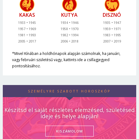
KAKAS
KUTYA
DISZNÓ
1933
1945
1934
1946
1935
1947
1957
1969
1958
1970
1959
1971
1981
1993
1982
1994
1983
1995
2005
2017
2006
2018
2007
2019
*Mivel Kínában a holdhónapok alapján számolnak, ha januári,
vagy februári születésű vagy, kattints ide a csillagjegyed
pontosításához.
SZEMÉLYRE SZABOTT HOROSZKÓP
Készítsd el saját részletes elemzésed, születésed
ideje és helye alapján!
KISZÁMOLOM