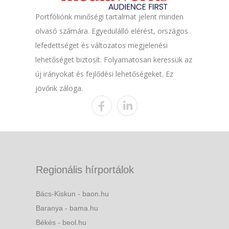
Portfóliónk minőségi tartalmat jelent minden
olvasó számára. Egyedülálló elérést, országos
lefedettséget és változatos megjelenési
lehetőséget biztosít. Folyamatosan keressük az
új irányokat és fejlődési lehetőségeket. Ez
jövőnk záloga.
Regionális hírportálok
Bács-Kiskun - baon.hu
Baranya - bama.hu
Békés - beol.hu