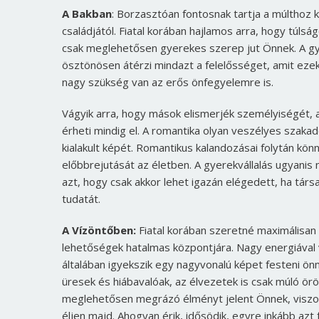
A Bakban
: Borzasztóan fontosnak tartja a múlthoz 
családjától. Fiatal korában hajlamos arra, hogy tú
csak meglehetősen gyerekes szerep jut Önnek. A gye
ösztönösen átérzi mindazt a felelősséget, amit ezek
nagy szükség van az erős önfegyelemre is.
Vágyik arra, hogy mások elismerjék személyiségét, a
érheti mindig el. A romantika olyan veszélyes szaka
kialakult képét. Romantikus kalandozásai folytán kö
előbbrejutását az életben. A gyerekvállalás ugyanis 
azt, hogy csak akkor lehet igazán elégedett, ha társ
tudatát.
A Vízöntőben:
Fiatal korában szeretné maximálisan ki
lehetőségek hatalmas központjára. Nagy energiával v
általában igyekszik egy nagyvonalú képet festeni önm
üresek és hiábavalóak, az élvezetek is csak múló ör
meglehetősen megrázó élményt jelent Önnek, viszont
éljen majd. Ahogyan érik, idősödik, egyre inkább azt