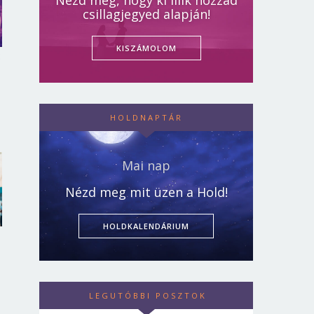
Nézd meg, hogy ki illik hozzád
csillagjegyed alapján!
KISZÁMOLOM
:
HOLDNAPTÁR
Mai nap
Nézd meg mit üzen a Hold!
HOLDKALENDÁRIUM
LEGUTÓBBI POSZTOK