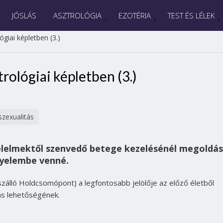
JÓSLÁS
ASZTROLÓGIA
EZOTÉRIA
TEST ÉS LÉLEK
giai képletben (3.)
rológiai képletben (3.)
szexualitás
élelmektől szenvedő betege kezelésénél megoldás
igyelembe venné.
zálló Holdcsomópont) a legfontosabb jelölője az előző életből
tás lehetőségének.