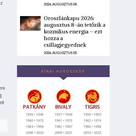
az
2026. AUGUSZTUS 04.
Oroszlánkapu 2026:
augusztus 8-án tetőzik a
kozmikus energia – ezt
hozza a
csillagjegyednek
2026. AUGUSZTUS 05.
KÍNAI HOROSZKÓP
eni
g
ll
PATKÁNY
BIVALY
TIGRIS
1936
1948
1937
1949
1938
1950
1960
1972
1961
1973
1962
1974
1984
1996
1985
1997
1986
1998
2008
2020
2009
2021
2010
2022