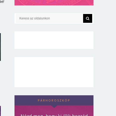
rt!
PÁRHOROSZKÓP