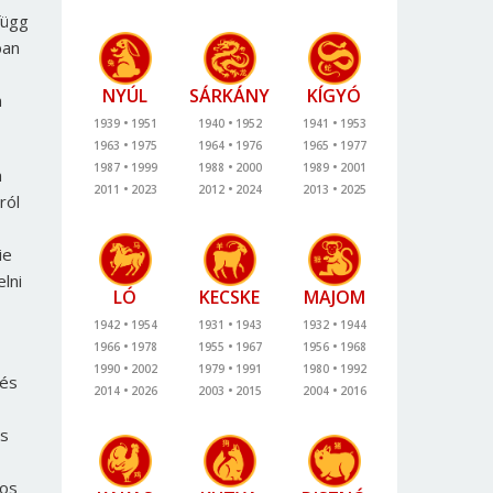
függ
ban
NYÚL
SÁRKÁNY
KÍGYÓ
n
1939
1951
1940
1952
1941
1953
1963
1975
1964
1976
1965
1977
1987
1999
1988
2000
1989
2001
m
2011
2023
2012
2024
2013
2025
ról
ie
lni
LÓ
KECSKE
MAJOM
1942
1954
1931
1943
1932
1944
1966
1978
1955
1967
1956
1968
1990
2002
1979
1991
1980
1992
 és
2014
2026
2003
2015
2004
2016
és
tos