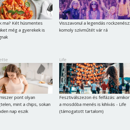
ek ma? Két húsmentes
Visszavonul a legendás rockzenész
ket még a gyerekek is
komoly szívműtét vár rá
gnak
ette
Life
lmiszer pont olyan
Fesztiválszezon és felfázás: amikor
elen, mint a chips, sokan
a mosdóba menés is kihívás - Life
den nap eszik
(támogatott tartalom)