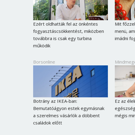
Ezért oldhatták fel az önkéntes
Mit főzz
fogyasztáscsökkentést, miközben
menü, ami
továbbra is csak egy turbina
imádni fo
működik
Borsonline
Mindmeg
Botrány az IKEA-ban:
Ez az éle
Bemutatóágyon estek egymásnak
egészségt
a szerelmes vásárlók a döbbent
mégis min
családok előtt