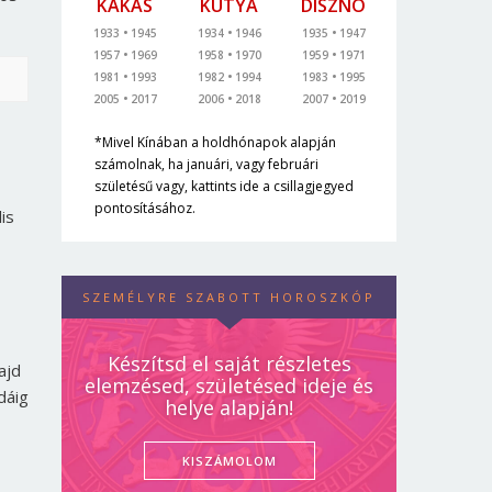
KAKAS
KUTYA
DISZNÓ
1933
1945
1934
1946
1935
1947
1957
1969
1958
1970
1959
1971
1981
1993
1982
1994
1983
1995
2005
2017
2006
2018
2007
2019
*Mivel Kínában a holdhónapok alapján
számolnak, ha januári, vagy februári
születésű vagy, kattints ide a csillagjegyed
pontosításához.
is
SZEMÉLYRE SZABOTT HOROSZKÓP
Készítsd el saját részletes
ajd
elemzésed, születésed ideje és
dáig
helye alapján!
KISZÁMOLOM