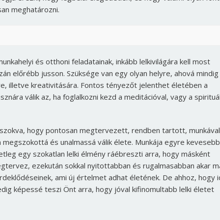
Jelszó
san meghatározni.
Mégse
Bejelentkezés
nkahelyi és otthoni feladatainak, inkább lelkivilágára kell most
gazán előrébb jusson. Szüksége van egy olyan helyre, ahová mindig
e, illetve kreativitására. Fontos tényezőt jelenthet életében a
ra válik az, ha foglalkozni kezd a meditációval, vagy a spirituál
zászokva, hogy pontosan megtervezett, rendben tartott, munkával
an megszokottá és unalmassá válik élete. Munkája egyre kevesebb
etleg egy szokatlan lelki élmény ráébreszti arra, hogy másként
megtervez, ezekután sokkal nyitottabban és rugalmasabban akar m
érdeklődéseinek, ami új értelmet adhat életének. De ahhoz, hogy i
edig képessé teszi Önt arra, hogy jóval kifinomultabb lelki életet