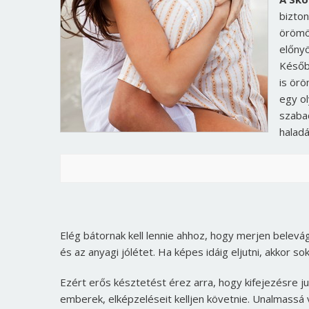
bizton
örömö
előny
Később
is örö
egy ol
szabad
halad
Elég bátornak kell lennie ahhoz, hogy merjen belev
és az anyagi jólétet. Ha képes idáig eljutni, akkor so
Ezért erős késztetést érez arra, hogy kifejezésre ju
emberek, elképzeléseit kelljen követnie. Unalmassá 