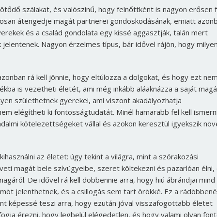
kötődő szálakat, és valószínű, hogy felnőttként is nagyon erősen 
lságosan átengedje magát partnerei gondoskodásának, emiatt azon
rekek és a család gondolata egy kissé aggasztják, talán mert
 jelentenek. Nagyon érzelmes típus, bár idővel rájön, hogy milye
zonban rá kell jönnie, hogy eltúlozza a dolgokat, és hogy ezt ne
dékba is vezetheti életét, ami még inkább aláaknázza a saját magá
nnyen születhetnek gyerekei, ami viszont akadályozhatja
nem elégítheti ki fontosságtudatát. Minél hamarabb fel kell ismern
adalmi kötelezettségeket vállal és azokon keresztül igyekszik növe
használni az életet: úgy tekint a világra, mint a szórakozási
Borsonline bejelentkezés
eti magát bele szívügyeibe, szeret költekezni és pazarlóan élni,
agáról. De idővel rá kell döbbennie arra, hogy hiú ábrándjai mind
E-mail cím vagy felhasználónév
ömöt jelenthetnek, és a csillogás sem tart örökké. Ez a rádöbben
 képessé teszi arra, hogy ezután jóval visszafogottabb életet
 fogja érezni, hogy legbelül elégedetlen, és hogy valami olyan fon