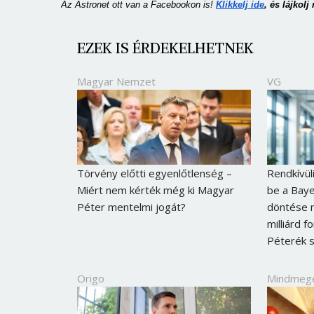
Az Astronet ott van a Facebookon is!
Klikkelj ide
, és lájkolj
EZEK IS ÉRDEKELHETNEK
Magyar Nemzet
VG
Törvény előtti egyenlőtlenség –
Rendkívüli
Miért nem kérték még ki Magyar
be a Baye
Péter mentelmi jogát?
döntése m
milliárd 
Péterék 
Origo
Mindmeg