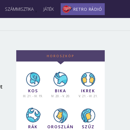
SZÁMMISZTIKA
JÁTÉK
RETRO RÁDIÓ
HOROSZKÓP
t
KOS
BIKA
IKREK
III. 21. - IV. 19.
IV. 20. - V. 20.
V. 21. - VI. 21.
RÁK
OROSZLÁN
SZŰZ