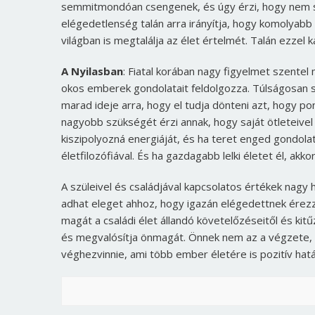
semmitmondóan csengenek, és úgy érzi, hogy nem s
elégedetlenség talán arra irányítja, hogy komolyab
világban is megtalálja az élet értelmét. Talán ezzel 
A Nyilasban
: Fiatal korában nagy figyelmet szentel 
okos emberek gondolatait feldolgozza. Túlságosan s
marad ideje arra, hogy el tudja dönteni azt, hogy p
nagyobb szükségét érzi annak, hogy saját ötleteivel
kiszipolyozná energiáját, és ha teret enged gondolat
életfilozófiával. És ha gazdagabb lelki életet él, akk
A szüleivel és családjával kapcsolatos értékek nagy
adhat eleget ahhoz, hogy igazán elégedettnek érezze
magát a családi élet állandó követelőzéseitől és kitűz
és megvalósítja önmagát. Önnek nem az a végzete, h
véghezvinnie, ami több ember életére is pozitív hatá