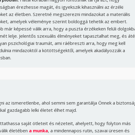
ságban érezhesse magát, és igyekszik kihasználni az érzéki
ket az életben. Szeretné megszerezni mindazokat a materiális
öket, amelyek véleménye szerint boldoggá tehetik az embert.
 már képessé válik arra, hogy a puszta érzékeken felüli dolgokb
mét lelje. Jelentős szexuális élményeket tapasztalhat meg, és áté
yan pszichológiai traumát, ami ráébreszti arra, hogy meg kell
ulnia mindazoktól a kötöttségektől, amelyek akadályozzák a
ásban.
ágni az ismeretlenbe, ahol semmi sem garantálja Önnek a biztonsá
kkal gazdagabb lelki életet élhet majd.
ttathassa saját ötleteit és nézeteit, ahelyett, hogy folyton más
válik életében
a munka
, a mindennapos rutin, szavai üresen és