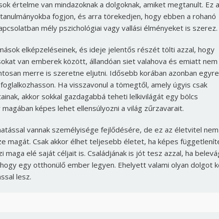
ok értelme van mindazoknak a dolgoknak, amiket megtanult. Ez 
b tanulmányokba fogjon, és arra törekedjen, hogy ebben a rohanó
kapcsolatban mély pszichológiai vagy vallási élményeket is szerez.
mások elképzeléseinek, és ideje jelentős részét tölti azzal, hogy
okat van emberek között, állandóan siet valahova és emiatt nem
ontosan merre is szeretne eljutni. Idősebb korában azonban egyre
 foglalkozhasson. Ha visszavonul a tömegtől, amely úgyis csak
ainak, akkor sokkal gazdagabbá teheti lelkivilágát egy bölcs
or magában képes lehet ellensúlyozni a világ zűrzavarait.
 hatással vannak személyisége fejlődésére, de ez az életvitel nem
 magát. Csak akkor élhet teljesebb életet, ha képes függetlenít
i maga elé saját céljait is. Családjának is jót tesz azzal, ha belevá
ogy egy otthonülő ember legyen. Ehelyett valami olyan dolgot ke
ssal lesz.