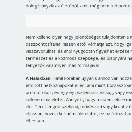
dolog hiányzik az életéből, amit még nem tud ponto
Nem kellene olyan nagy jelentőséget tulajdonítania mu
összpontosítania, hiszen ettől várhatja azt, hogy i
visszavonulhat, és ahol nyugodtan figyelhet érzéseir
természet és a kozmosz szépsége, és bizonyára haszná
tényezők valamilyen más formájával.
A Halakban
: Fiatal korában ugyanis ahhoz van hoz
eltöltött hétköznapokat éljen, ami miatt borzasztó
örömöt okoz, és egy egzisztenciális válság, vagy es
kellene élnie életét. Ahelyett, hogy mindent előre 
élni. Teret enged szellemi, művészeti vagy kreatív 
eljusson, hoznia kell némi áldozatot, ez az áldozat p
élhessen.