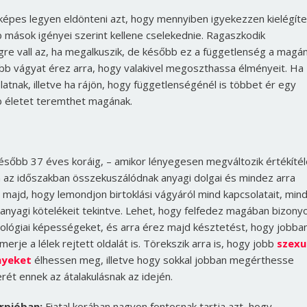
 képes legyen eldönteni azt, hogy mennyiben igyekezzen kielégíte
bb mások igényei szerint kellene cselekednie. Ragaszkodik
re vall az, ha megalkuszik, de később ez a függetlenség a magá
b vágyat érez arra, hogy valakivel megoszthassa élményeit. Ha
atnak, illetve ha rájön, hogy függetlenségénél is többet ér egy
b életet teremthet magának.
ésőbb 37 éves koráig, – amikor lényegesen megváltozik értékítél
 az időszakban összekuszálódnak anyagi dolgai és mindez arra
 majd, hogy lemondjon birtoklási vágyáról mind kapcsolatait, min
anyagi kötelékeit tekintve. Lehet, hogy felfedez magában bizony
ológiai képességeket, és arra érez majd késztetést, hogy jobba
erje a lélek rejtett oldalát is. Törekszik arra is, hogy jobb
szexu
nyeket
élhessen meg, illetve hogy sokkal jobban megérthesse
rét ennek az átalakulásnak az idején.
rpióban:
Fiatal korában nagyon fontosnak tartja azt, hogy