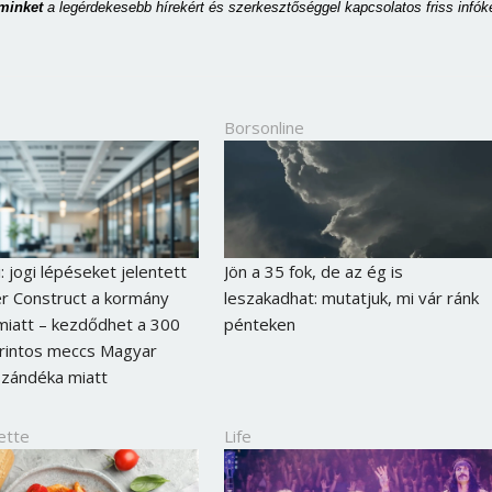
 minket 
a legérdekesebb hírekért és szerkesztőséggel kapcsolatos friss infóké
Borsonline
: jogi lépéseket jelentett
Jön a 35 fok, de az ég is
r Construct a kormány
leszakadhat: mutatjuk, mi vár ránk
iatt – kezdődhet a 300
pénteken
forintos meccs Magyar
szándéka miatt
ette
Life