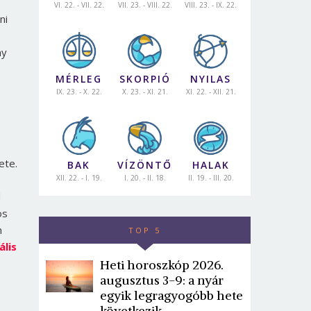
VI. 22. - VII. 22.
VII. 23. - VIII. 22.
VIII. 23. - IX. 22.
ni
ny
MÉRLEG
SKORPIÓ
NYILAS
IX. 23. - X. 22.
X. 23. - XI. 21.
XI. 22. - XII. 21.
ete.
BAK
VÍZÖNTŐ
HALAK
XII. 22. - I. 19.
I. 20. - II. 18.
II. 19. - III. 20.
d
os
n
TOP 5
ális
Heti horoszkóp 2026.
augusztus 3-9: a nyár
egyik legragyogóbb hete
következik