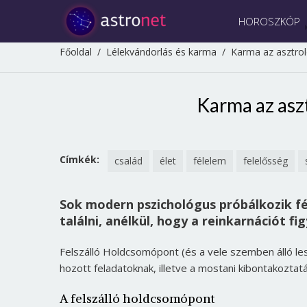
HOROSZKÓP
Főoldal
/
Lélekvándorlás és karma
/
Karma az asztroló
Karma az aszt
Címkék:
család
élet
félelem
felelősség
Sok modern pszichológus próbálkozik f
találni, anélkül, hogy a reinkarnációt f
Felszálló Holdcsomópont (és a vele szemben álló les
hozott feladatoknak, illetve a mostani kibontakozta
A felszálló holdcsomópont