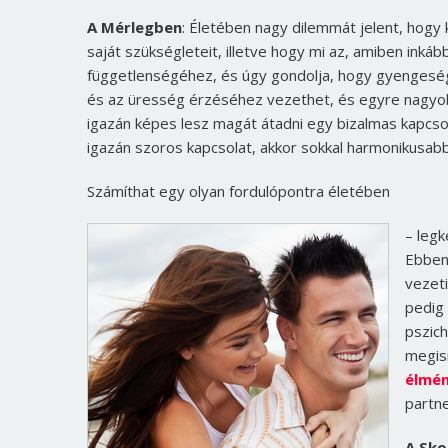
A Mérlegben
: Életében nagy dilemmát jelent, hogy
saját szükségleteit, illetve hogy mi az, amiben inká
függetlenségéhez, és úgy gondolja, hogy gyengeség
és az üresség érzéséhez vezethet, és egyre nagyob
igazán képes lesz magát átadni egy bizalmas kapcsol
igazán szoros kapcsolat, akkor sokkal harmonikusab
Számíthat egy olyan fordulópontra életében
– legk
Ebben
vezeti
pedig 
pszich
megism
élmé
partne
A Sko