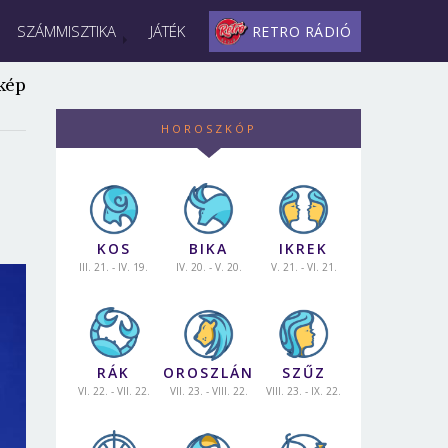
SZÁMMISZTIKA
JÁTÉK
RETRO RÁDIÓ
kép
HOROSZKÓP
KOS
BIKA
IKREK
III. 21. - IV. 19.
IV. 20. - V. 20.
V. 21. - VI. 21.
RÁK
OROSZLÁN
SZŰZ
VI. 22. - VII. 22.
VII. 23. - VIII. 22.
VIII. 23. - IX. 22.