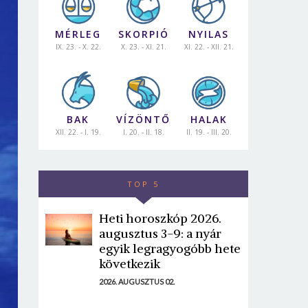
MÉRLEG
SKORPIÓ
NYILAS
IX. 23. - X. 22.
X. 23. - XI. 21.
XI. 22. - XII. 21.
BAK
VÍZÖNTŐ
HALAK
XII. 22. - I. 19.
I. 20. - II. 18.
II. 19. - III. 20.
TOP 5
Heti horoszkóp 2026.
augusztus 3-9: a nyár
egyik legragyogóbb hete
következik
2026. AUGUSZTUS 02.