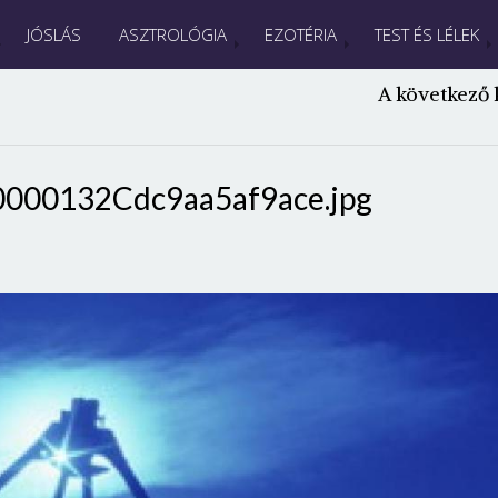
JÓSLÁS
ASZTROLÓGIA
EZOTÉRIA
TEST ÉS LÉLEK
A következő 
000132Cdc9aa5af9ace.jpg