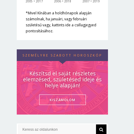
2005
2017
2006
2018
2007
2019
*Mivel Kínában a holdhónapok alapján
számolnak, ha januári, vagy februári
születésű vagy, kattints ide a csillagjegyed
pontosításához.
SZEMÉLYRE SZABOTT HOROSZKÓP
Készítsd el saját részletes
elemzésed, születésed ideje és
helye alapján!
KISZÁMOLOM