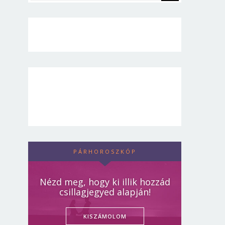
PÁRHOROSZKÓP
Nézd meg, hogy ki illik hozzád
csillagjegyed alapján!
KISZÁMOLOM