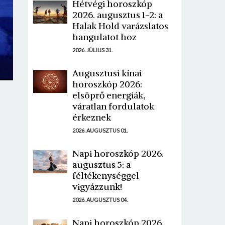
Hétvégi horoszkóp
2026. augusztus 1-2: a
Halak Hold varázslatos
hangulatot hoz
2026. JÚLIUS 31.
Augusztusi kínai
horoszkóp 2026:
elsöprő energiák,
váratlan fordulatok
érkeznek
2026. AUGUSZTUS 01.
Napi horoszkóp 2026.
augusztus 5: a
féltékenységgel
vigyázzunk!
2026. AUGUSZTUS 04.
Napi horoszkóp 2026.