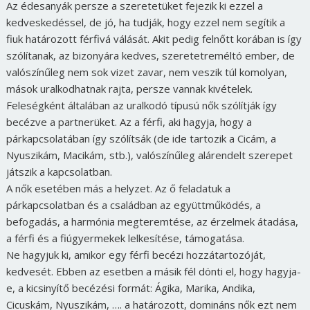
Az édesanyák persze a szeretetüket fejezik ki ezzel a
kedveskedéssel, de jó, ha tudják, hogy ezzel nem segítik a
fiuk határozott férfivá válását. Akit pedig felnőtt korában is így
szólítanak, az bizonyára kedves, szeretetreméltó ember, de
valószínűleg nem sok vizet zavar, nem veszik túl komolyan,
mások uralkodhatnak rajta, persze vannak kivételek.
Feleségként általában az uralkodó típusú nők szólítják így
becézve a partnerüket. Az a férfi, aki hagyja, hogy a
párkapcsolatában így szólítsák (de ide tartozik a Cicám, a
Nyuszikám, Macikám, stb.), valószínűleg alárendelt szerepet
játszik a kapcsolatban.
A nők esetében más a helyzet. Az ő feladatuk a
párkapcsolatban és a családban az együttműködés, a
befogadás, a harmónia megteremtése, az érzelmek átadása,
a férfi és a fiúgyermekek lelkesítése, támogatása.
Ne hagyjuk ki, amikor egy férfi becézi hozzátartozóját,
kedvesét. Ebben az esetben a másik fél dönti el, hogy hagyja-
e, a kicsinyítő becézési formát: Ágika, Marika, Andika,
Cicuskám, Nyuszikám, …. a határozott, domináns nők ezt nem