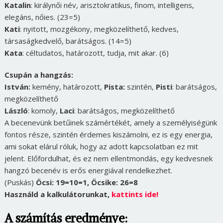
Katalin
: királynői név, arisztokratikus, finom, intelligens,
elegáns, nőies. (23=5)
Kati
: nyitott, mozgékony, megközelíthető, kedves,
társaságkedvelő, barátságos. (14=5)
Kata
: céltudatos, határozott, tudja, mit akar. (6)
Csupán a hangzás:
István:
kemény, határozott,
Pista:
szintén,
Pisti
: barátságos,
megközelíthető
László
: komoly,
Laci
: barátságos, megközelíthető
A becenevünk betűinek számértékét, amely a személyiségünk
fontos része, szintén érdemes kiszámolni, ez is egy energia,
ami sokat elárul róluk, hogy az adott kapcsolatban ez mit
jelent. Előfordulhat, és ez nem ellentmondás, egy kedvesnek
hangzó becenév is erős energiával rendelkezhet.
(Puskás)
Öcsi: 19=10=1, Öcsike: 26=8
Használd a kalkulátorunkat,
kattints ide!
A számítás eredménye: