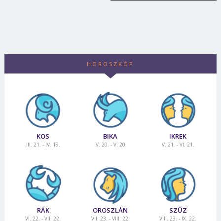
HOROSZKÓP
KOS
BIKA
IKREK
III. 21. - IV. 19.
IV. 20. - V. 20.
V. 21. - VI. 21.
RÁK
OROSZLÁN
SZŰZ
VI. 22. - VII. 22.
VII. 23. - VIII. 22.
VIII. 23. - IX. 22.