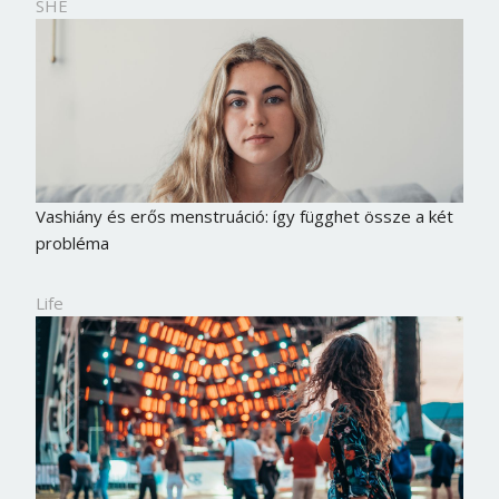
SHE
Vashiány és erős menstruáció: így függhet össze a két
probléma
Life