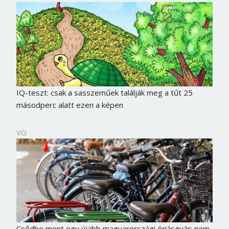
IQ-teszt: csak a sasszeműek találják meg a tűt 25
másodperc alatt ezen a képen
VG
Csődbe ment egy újabb magyarországi óriásgyár: nem