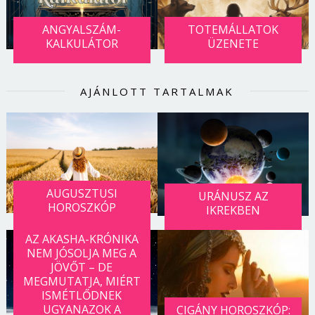
Jelszó
ANGYALSZÁM-
TOTEMÁLLATOK
KALKULÁTOR
ÜZENETE
Mégse
Bejelentkezés
AJÁNLOTT TARTALMAK
AUGUSZTUSI
URÁNUSZ AZ
HOROSZKÓP
IKREKBEN
AZ AKASHA-KRÓNIKA
NEM JÓSOLJA MEG A
JÖVŐT – DE
MEGMUTATJA, MIÉRT
ISMÉTLŐDNEK
UGYANAZOK A
CIGÁNY HOROSZKÓP: