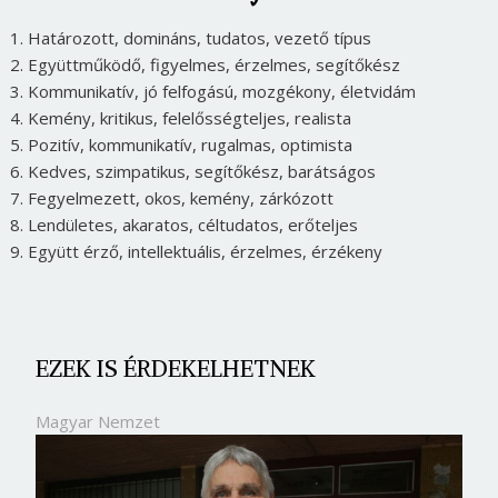
1. Határozott, domináns, tudatos, vezető típus
2. Együttműködő, figyelmes, érzelmes, segítőkész
3. Kommunikatív, jó felfogású, mozgékony, életvidám
4. Kemény, kritikus, felelősségteljes, realista
5. Pozitív, kommunikatív, rugalmas, optimista
6. Kedves, szimpatikus, segítőkész, barátságos
7. Fegyelmezett, okos, kemény, zárkózott
8. Lendületes, akaratos, céltudatos, erőteljes
9. Együtt érző, intellektuális, érzelmes, érzékeny
EZEK IS ÉRDEKELHETNEK
Magyar Nemzet