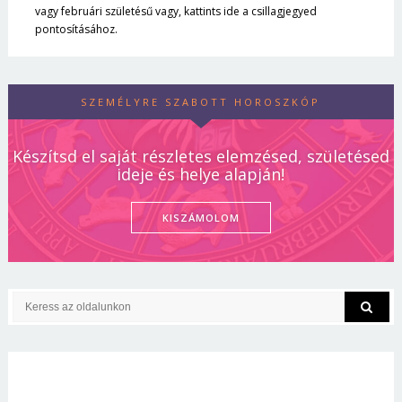
vagy februári születésű vagy, kattints ide a csillagjegyed
pontosításához.
SZEMÉLYRE SZABOTT HOROSZKÓP
Készítsd el saját részletes elemzésed, születésed
ideje és helye alapján!
KISZÁMOLOM