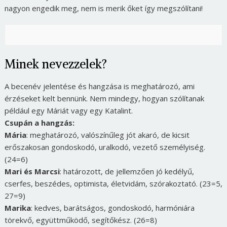
nagyon engedik meg, nem is merik őket így megszólítani!
Minek nevezzelek?
A becenév jelentése és hangzása is meghatározó, ami
érzéseket kelt bennünk. Nem mindegy, hogyan szólítanak
például egy Máriát vagy egy Katalint.
Csupán a hangzás:
Mária
: meghatározó, valószínűleg jót akaró, de kicsit
erőszakosan gondoskodó, uralkodó, vezető személyiség.
(24=6)
Mari és Marcsi
: határozott, de jellemzően jó kedélyű,
cserfes, beszédes, optimista, életvidám, szórakoztató. (23=5,
27=9)
Marika
: kedves, barátságos, gondoskodó, harmóniára
törekvő, együttműködő, segítőkész. (26=8)