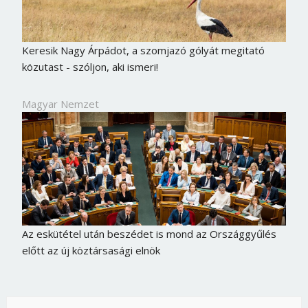
Keresik Nagy Árpádot, a szomjazó gólyát megitató
közutast - szóljon, aki ismeri!
Magyar Nemzet
Az eskütétel után beszédet is mond az Országgyűlés
előtt az új köztársasági elnök