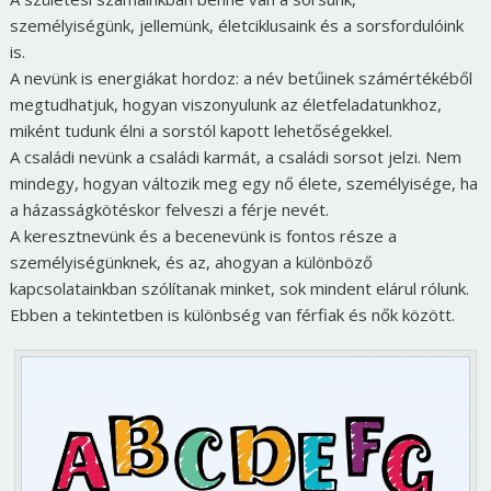
személyiségünk, jellemünk, életciklusaink és a sorsfordulóink
is.
A nevünk is energiákat hordoz: a név betűinek számértékéből
megtudhatjuk, hogyan viszonyulunk az életfeladatunkhoz,
miként tudunk élni a sorstól kapott lehetőségekkel.
A családi nevünk a családi karmát, a családi sorsot jelzi. Nem
mindegy, hogyan változik meg egy nő élete, személyisége, ha
a házasságkötéskor felveszi a férje nevét.
A keresztnevünk és a becenevünk is fontos része a
személyiségünknek, és az, ahogyan a különböző
kapcsolatainkban szólítanak minket, sok mindent elárul rólunk.
Ebben a tekintetben is különbség van férfiak és nők között.