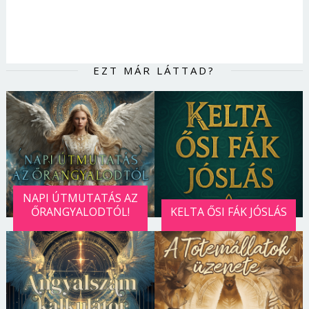
EZT MÁR LÁTTAD?
NAPI ÚTMUTATÁS AZ
ŐRANGYALODTÓL!
KELTA ŐSI FÁK JÓSLÁS
Borsonline bejelentkezés
E-mail cím vagy felhasználónév