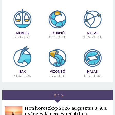
MÉRLEG
SKORPIÓ
NYILAS
IX. 23. - X. 22.
X. 23. - XI. 21.
XI. 22. - XII. 21.
BAK
VÍZÖNTŐ
HALAK
XII. 22. - I. 19.
I. 20. - II. 18.
II. 19. - III. 20.
TOP 5
Heti horoszkóp 2026. augusztus 3-9: a
nyár egyik legragyogóbb hete