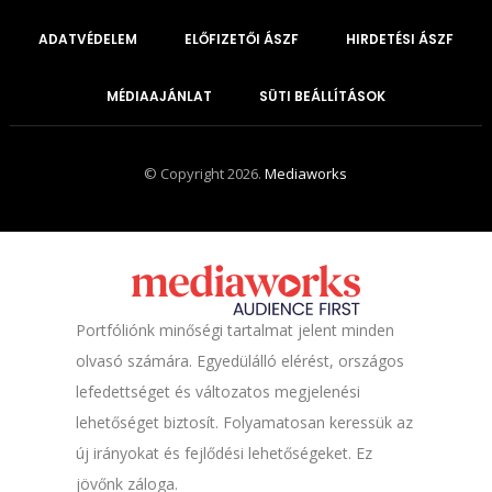
ADATVÉDELEM
ELŐFIZETŐI ÁSZF
HIRDETÉSI ÁSZF
MÉDIAAJÁNLAT
SÜTI BEÁLLÍTÁSOK
© Copyright 2026.
Mediaworks
Portfóliónk minőségi tartalmat jelent minden
olvasó számára. Egyedülálló elérést, országos
lefedettséget és változatos megjelenési
lehetőséget biztosít. Folyamatosan keressük az
új irányokat és fejlődési lehetőségeket. Ez
jövőnk záloga.