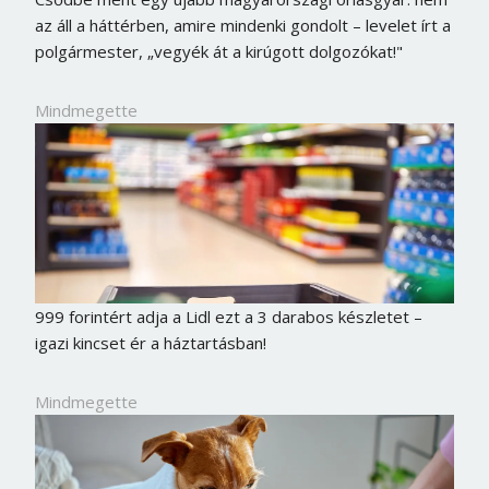
az áll a háttérben, amire mindenki gondolt – levelet írt a
polgármester, „vegyék át a kirúgott dolgozókat!"
Mindmegette
999 forintért adja a Lidl ezt a 3 darabos készletet –
igazi kincset ér a háztartásban!
Mindmegette