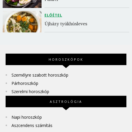
ELŐÉTEL
Újházy tyúkhúsleves
HOROSZKÓPOK
Személyre szabott horoszkóp
Párhoroszkóp
Szerelmi horoszkóp
ASZTROLÓGIA
Napi horoszkóp
Aszcendens számítás