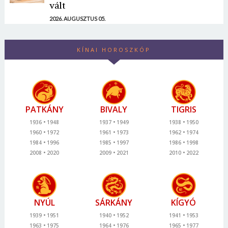
vált
2026. AUGUSZTUS 05.
KÍNAI HOROSZKÓP
PATKÁNY
BIVALY
TIGRIS
1936
1948
1937
1949
1938
1950
1960
1972
1961
1973
1962
1974
1984
1996
1985
1997
1986
1998
2008
2020
2009
2021
2010
2022
NYÚL
SÁRKÁNY
KÍGYÓ
1939
1951
1940
1952
1941
1953
1963
1975
1964
1976
1965
1977