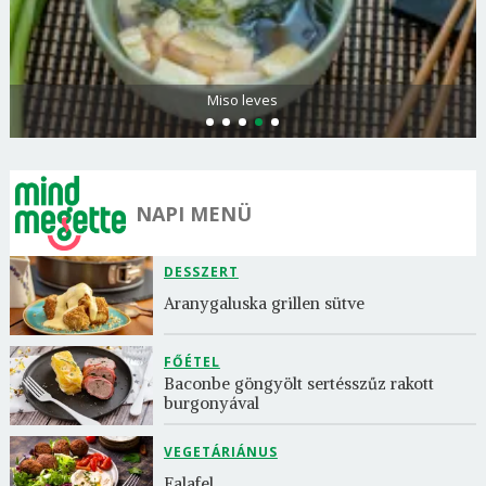
Miso leves
NAPI MENÜ
DESSZERT
Aranygaluska grillen sütve
FŐÉTEL
Baconbe göngyölt sertésszűz rakott 
burgonyával
VEGETÁRIÁNUS
Falafel