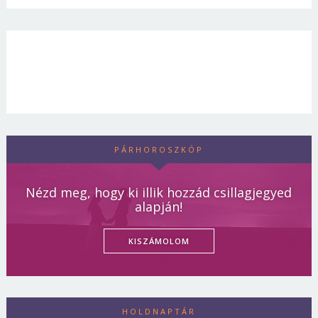
PÁRHOROSZKÓP
Nézd meg, hogy ki illik hozzád csillagjegyed
alapján!
KISZÁMOLOM
HOLDNAPTÁR