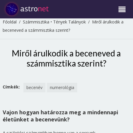
Főoldal
/
Számmisztika
•
Tények Talányok
/
Miről árulkodik a
beceneved a számmisztika szerint?
Miről árulkodik a beceneved a
számmisztika szerint?
Címkék:
becenév
numerológia
Vajon hogyan határozza meg a mindennapi
életünket a becenevünk?
A születési számainkban benne van a sorsunk,