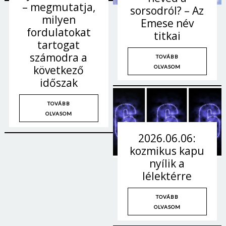
– megmutatja,
sorsodról? – Az
milyen
Emese név
fordulatokat
titkai
tartogat
számodra a
TOVÁBB
következő
OLVASOM
időszak
TOVÁBB
OLVASOM
2026.06.06:
kozmikus kapu
nyílik a
lélektérre
TOVÁBB
OLVASOM