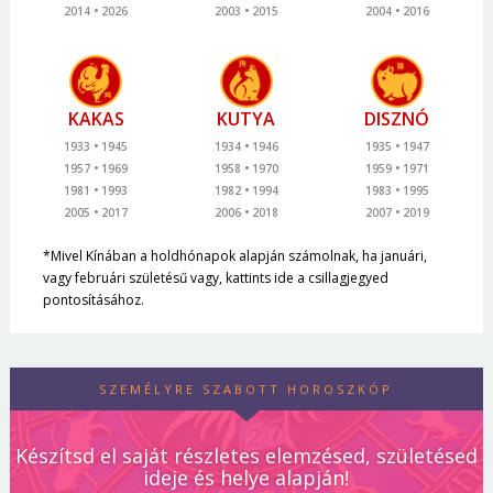
2014
2026
2003
2015
2004
2016
KAKAS
KUTYA
DISZNÓ
1933
1945
1934
1946
1935
1947
1957
1969
1958
1970
1959
1971
1981
1993
1982
1994
1983
1995
2005
2017
2006
2018
2007
2019
*Mivel Kínában a holdhónapok alapján számolnak, ha januári,
vagy februári születésű vagy, kattints ide a csillagjegyed
pontosításához.
SZEMÉLYRE SZABOTT HOROSZKÓP
Készítsd el saját részletes elemzésed, születésed
ideje és helye alapján!