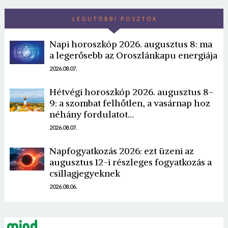
LEGUTÓBBI POSZTOK
Napi horoszkóp 2026. augusztus 8: ma
a legerősebb az Oroszlánkapu energiája
2026.08.07.
Hétvégi horoszkóp 2026. augusztus 8-
Borsonline bejelentkezés
9: a szombat felhőtlen, a vasárnap hoz
néhány fordulatot…
E-mail cím vagy felhasználónév
2026.08.07.
Napfogyatkozás 2026: ezt üzeni az
Jelszó
augusztus 12-i részleges fogyatkozás a
csillagjegyeknek
2026.08.06.
Mégse
Bejelentkezés