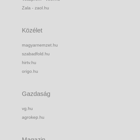
Zala - zaol.hu
Közélet
magyarnemzet.hu
szabadfold.hu
hirtv.hu
origo.hu
Gazdaság
vg.hu
agrokep.hu
Magazin