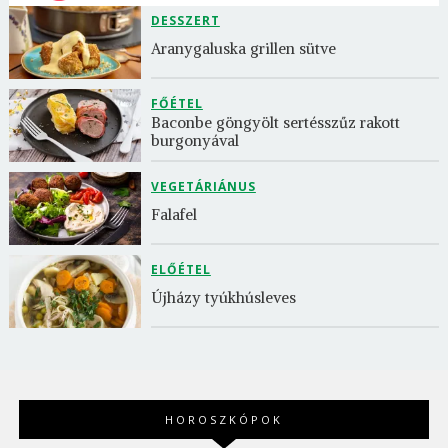
DESSZERT
Aranygaluska grillen sütve
FŐÉTEL
Baconbe göngyölt sertésszűz rakott 
burgonyával
VEGETÁRIÁNUS
Falafel
ELŐÉTEL
Újházy tyúkhúsleves
HOROSZKÓPOK