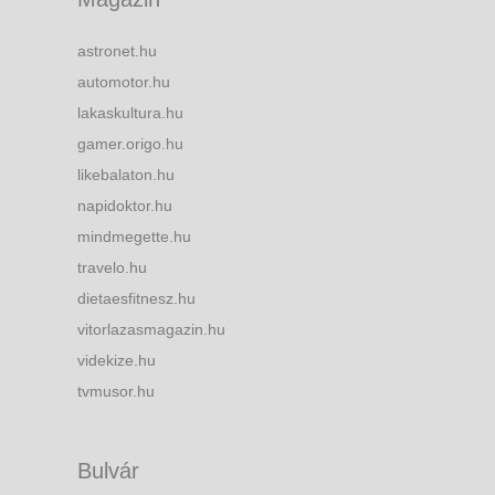
astronet.hu
automotor.hu
lakaskultura.hu
gamer.origo.hu
likebalaton.hu
napidoktor.hu
mindmegette.hu
travelo.hu
dietaesfitnesz.hu
vitorlazasmagazin.hu
videkize.hu
tvmusor.hu
Bulvár