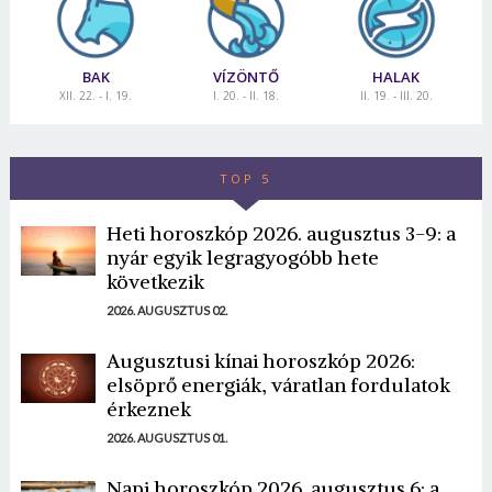
BAK
VÍZÖNTŐ
HALAK
XII. 22. - I. 19.
I. 20. - II. 18.
II. 19. - III. 20.
TOP 5
Heti horoszkóp 2026. augusztus 3-9: a
nyár egyik legragyogóbb hete
következik
2026. AUGUSZTUS 02.
Augusztusi kínai horoszkóp 2026:
elsöprő energiák, váratlan fordulatok
érkeznek
2026. AUGUSZTUS 01.
Napi horoszkóp 2026. augusztus 6: a