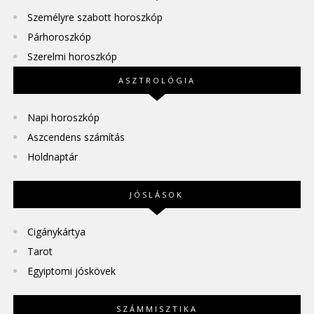
Személyre szabott horoszkóp
Párhoroszkóp
Szerelmi horoszkóp
ASZTROLÓGIA
Napi horoszkóp
Aszcendens számítás
Holdnaptár
JÓSLÁSOK
Cigánykártya
Tarot
Egyiptomi jóskövek
SZÁMMISZTIKA