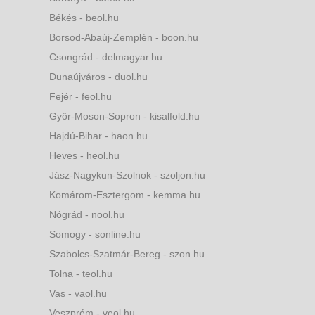
Békés - beol.hu
Borsod-Abaúj-Zemplén - boon.hu
Csongrád - delmagyar.hu
Dunaújváros - duol.hu
Fejér - feol.hu
Győr-Moson-Sopron - kisalfold.hu
Hajdú-Bihar - haon.hu
Heves - heol.hu
Jász-Nagykun-Szolnok - szoljon.hu
Komárom-Esztergom - kemma.hu
Nógrád - nool.hu
Somogy - sonline.hu
Szabolcs-Szatmár-Bereg - szon.hu
Tolna - teol.hu
Vas - vaol.hu
Veszprém - veol.hu