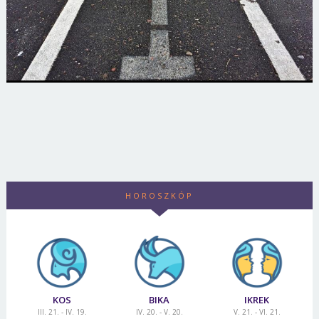
HOROSZKÓP
KOS
BIKA
IKREK
III. 21. - IV. 19.
IV. 20. - V. 20.
V. 21. - VI. 21.