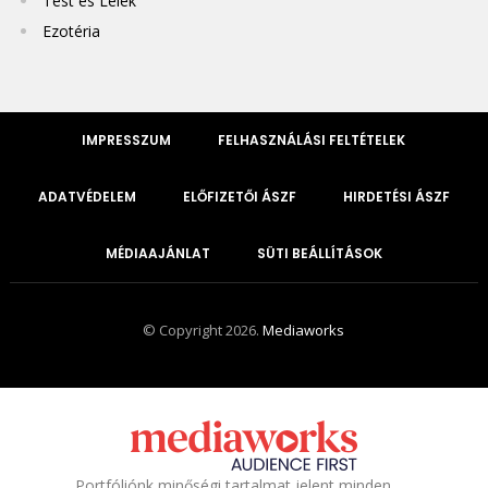
Test és Lélek
Ezotéria
IMPRESSZUM
FELHASZNÁLÁSI FELTÉTELEK
ADATVÉDELEM
ELŐFIZETŐI ÁSZF
HIRDETÉSI ÁSZF
MÉDIAAJÁNLAT
SÜTI BEÁLLÍTÁSOK
© Copyright 2026.
Mediaworks
Portfóliónk minőségi tartalmat jelent minden