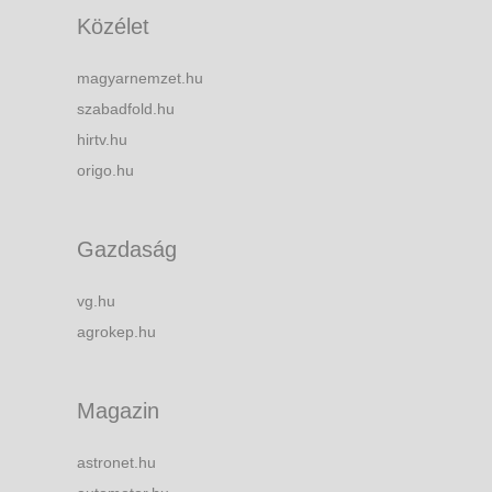
Közélet
magyarnemzet.hu
szabadfold.hu
hirtv.hu
origo.hu
Gazdaság
vg.hu
agrokep.hu
Magazin
astronet.hu