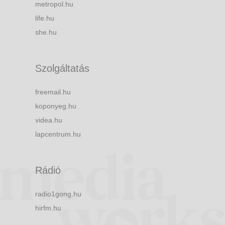
metropol.hu
life.hu
she.hu
Szolgáltatás
freemail.hu
koponyeg.hu
videa.hu
lapcentrum.hu
Rádió
radio1gong.hu
hirfm.hu