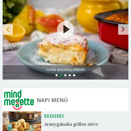
Lusta asszony rétese
NAPI MENÜ
DESSZERT
Aranygaluska grillen sütve