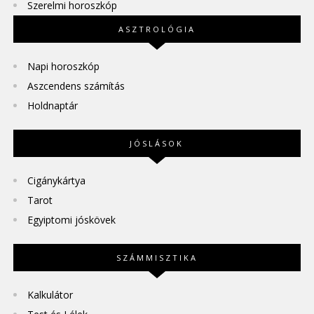
Szerelmi horoszkóp
ASZTROLÓGIA
Napi horoszkóp
Aszcendens számítás
Holdnaptár
JÓSLÁSOK
Cigánykártya
Tarot
Egyiptomi jóskövek
SZÁMMISZTIKA
Kalkulátor