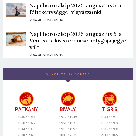
Napi horoszkóp 2026. augusztus 5: a
féltékenységgel vigyázzunk!
2026. AUGUSZTUS 04.
Napi horoszkóp 2026. augusztus 6: a
Vénusz, a kis szerencse bolygója jegyet
vált
2026. AUGUSZTUS 05.
KÍNAI HOROSZKÓP
PATKÁNY
BIVALY
TIGRIS
1936
1948
1937
1949
1938
1950
1960
1972
1961
1973
1962
1974
1984
1996
1985
1997
1986
1998
2008
2020
2009
2021
2010
2022