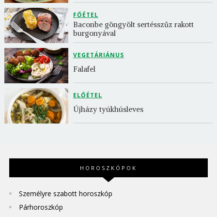
FŐÉTEL
Baconbe göngyölt sertésszűz rakott 
burgonyával
VEGETÁRIÁNUS
Falafel
ELŐÉTEL
Újházy tyúkhúsleves
HOROSZKÓPOK
Személyre szabott horoszkóp
Párhoroszkóp