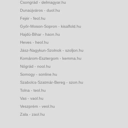
Csongrád - delmagyar.hu
Dunaújváros - duol.hu
Fejér - feol.hu
Győr-Moson-Sopron - kisalfold.hu
Hajdú-Bihar - haon.hu
Heves - heol.hu
Jász-Nagykun-Szolnok - szoljon.hu
Komárom-Esztergom - kemma.hu
Nógrád - nool.hu
Somogy - sonline.hu
Szabolcs-Szatmár-Bereg - szon.hu
Tolna - teol.hu
Vas - vaol.hu
Veszprém - veol.hu
Zala - zaol.hu