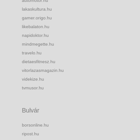
automotor.hu
lakaskultura.hu
gamer.origo.hu
likebalaton.hu
napidoktor.hu
mindmegette.hu
travelo.hu
dietaesfitnesz.hu
vitorlazasmagazin.hu
videkize.hu
tvmusor.hu
Bulvár
borsonline.hu
ripost.hu