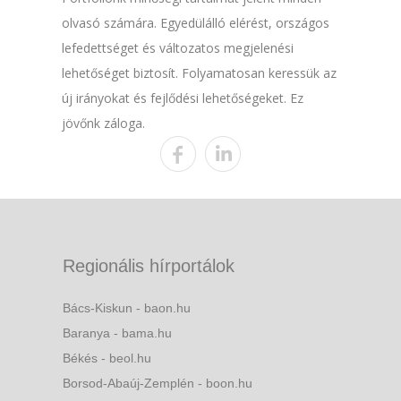
olvasó számára. Egyedülálló elérést, országos
lefedettséget és változatos megjelenési
lehetőséget biztosít. Folyamatosan keressük az
új irányokat és fejlődési lehetőségeket. Ez
jövőnk záloga.
Regionális hírportálok
Bács-Kiskun - baon.hu
Baranya - bama.hu
Békés - beol.hu
Borsod-Abaúj-Zemplén - boon.hu