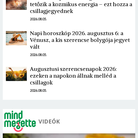
tetőzik a kozmikus energia – ezt hozza a
csillagjegyednek
2026.08.05.
Napi horoszkóp 2026. augusztus 6: a
Vénusz, a kis szerencse bolygója jegyet
Borsonline bejelentkezés
vált
2026.08.05.
E-mail cím vagy felhasználónév
Augusztusi szerencsenapok 2026:
ezeken a napokon állnak melléd a
csillagok
Jelszó
2026.08.05.
Mégse
Bejelentkezés
VIDEÓK