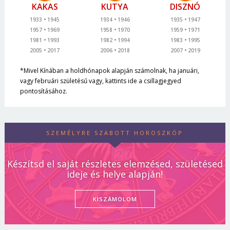
KAKAS
KUTYA
DISZNÓ
1933
1945
1934
1946
1935
1947
1957
1969
1958
1970
1959
1971
1981
1993
1982
1994
1983
1995
2005
2017
2006
2018
2007
2019
*Mivel Kínában a holdhónapok alapján számolnak, ha januári,
vagy februári születésű vagy, kattints ide a csillagjegyed
pontosításához.
SZEMÉLYRE SZABOTT HOROSZKÓP
Készítsd el saját részletes elemzésed, születésed
ideje és helye alapján!
KISZÁMOLOM