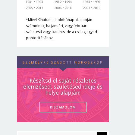
1981
1993
1982
1994
1983
1995
2005
2017
2006
2018
2007
2019
*Mivel Kínában a holdhónapok alapján
számolnak, ha januári, vagy februári
születésű vagy, kattints ide a csillagjegyed
pontosításához.
SZEMÉLYRE SZABOTT HOROSZKÓP
Készítsd el saját részletes
elemzésed, születésed ideje és
helye alapján!
KISZÁMOLOM