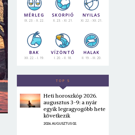
MÉRLEG
SKORPIÓ
NYILAS
IX. 23. - X. 22.
X. 23. - XI. 21.
XI. 22. - XII. 21.
BAK
VÍZÖNTŐ
HALAK
XII. 22. - I. 19.
I. 20. - II. 18.
II. 19. - III. 20.
TOP 5
Heti horoszkóp 2026.
augusztus 3-9: a nyár
egyik legragyogóbb hete
következik
2026. AUGUSZTUS 02.