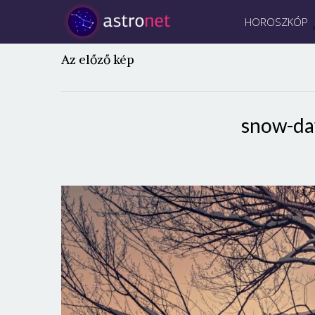
HOROSZKÓP
Az előző kép
snow-da