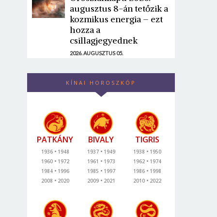
augusztus 8-án tetőzik a
kozmikus energia – ezt
hozza a
csillagjegyednek
2026. AUGUSZTUS 05.
KÍNAI HOROSZKÓP
PATKÁNY
BIVALY
TIGRIS
1936
1948
1937
1949
1938
1950
1960
1972
1961
1973
1962
1974
1984
1996
1985
1997
1986
1998
2008
2020
2009
2021
2010
2022