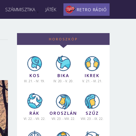
SZÁMMISZTIKA
JÁTÉK
RETRO RÁDIÓ
HOROSZKÓP
KOS
BIKA
IKREK
III. 21. - IV. 19.
IV. 20. - V. 20.
V. 21. - VI. 21.
RÁK
OROSZLÁN
SZŰZ
VI. 22. - VII. 22.
VII. 23. - VIII. 22.
VIII. 23. - IX. 22.