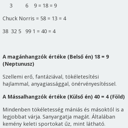
3 6 9 = 18 = 9
Chuck Norris = 58 = 13 = 4
38 32 5 99 1 = 40 = 4
A magánhangzók értéke (Belső én) 18 = 9
(Neptunusz)
Szellemi erő, fantáziával, tökéletesítési
hajlammal, anyagiassággal, önérvényesítéssel.
A Mássalhangzók értéke (Külső én) 40 = 4 (Föld)
Mindenben tökéletesség mániás és másoktól is a
legjobbat várja. Sanyargatja magát. Általában
kemény keleti sportokat űz, mint látható.