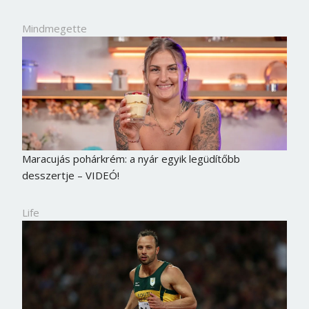
Jelszó
Mindmegette
Mégse
Bejelentkezés
Maracujás pohárkrém: a nyár egyik legüdítőbb
desszertje – VIDEÓ!
Life