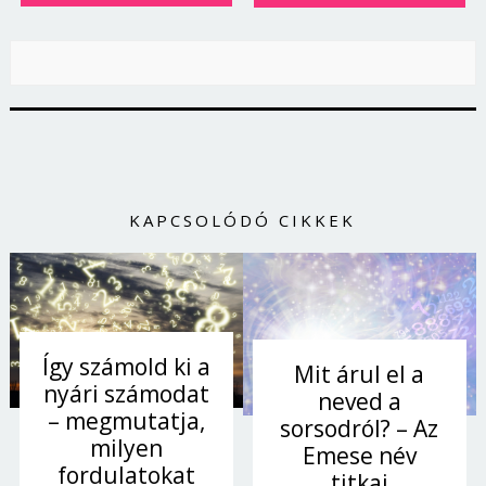
KAPCSOLÓDÓ CIKKEK
Így számold ki a
Mit árul el a
nyári számodat
neved a
– megmutatja,
sorsodról? – Az
milyen
Emese név
fordulatokat
titkai