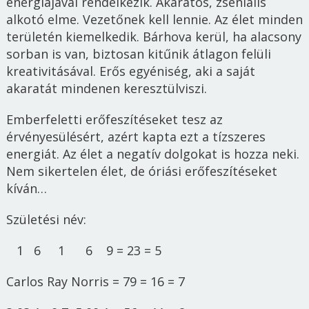
energiájával rendelkezik. Akaratos, zseniális
alkotó elme. Vezetőnek kell lennie. Az élet minden
területén kiemelkedik. Bárhova kerül, ha alacsony
sorban is van, biztosan kitűnik átlagon felüli
kreativitásával. Erős egyéniség, aki a saját
akaratát mindenen keresztülviszi.
Emberfeletti erőfeszítéseket tesz az
érvényesülésért, azért kapta ezt a tízszeres
energiát. Az élet a negatív dolgokat is hozza neki.
Nem sikertelen élet, de óriási erőfeszítéseket
kíván…
Születési név:
1 6 1 6 9 = 23 = 5
Carlos Ray Norris = 79 = 16 = 7