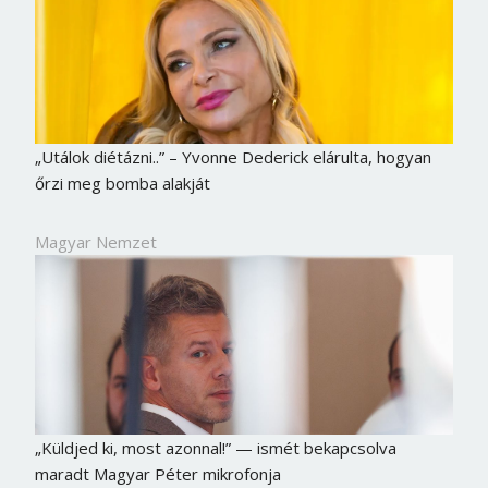
„Utálok diétázni..” – Yvonne Dederick elárulta, hogyan
őrzi meg bomba alakját
Magyar Nemzet
Borsonline bejelentkezés
E-mail cím vagy felhasználónév
„Küldjed ki, most azonnal!” — ismét bekapcsolva
maradt Magyar Péter mikrofonja