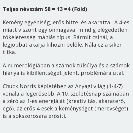
Teljes névszám 58 = 13 =4 (Föld)
Kemény egyéniség, erős hittel és akarattal. A 4-es
miatt viszont egy önmagával mindig elégedetlen,
tökéletesség mániás típus. Bármit csinál, a
legjobbat akarja kihozni belőle. Nála ez a siker
titka.
A numerológiában a számok túlsúlya és a számok
hiánya is kibillentséget jelent, problémára utal.
Chuck Norris képletében az Anyagi világ (1-4-7)
vonala a legerősebb. A 10. születésnap számában
a zéró az 1-es energiáját (kreativitás, akaraterő,
egó), az erős 4-esek a keménységet (merevséget)
is a sokszorosára erősíti.