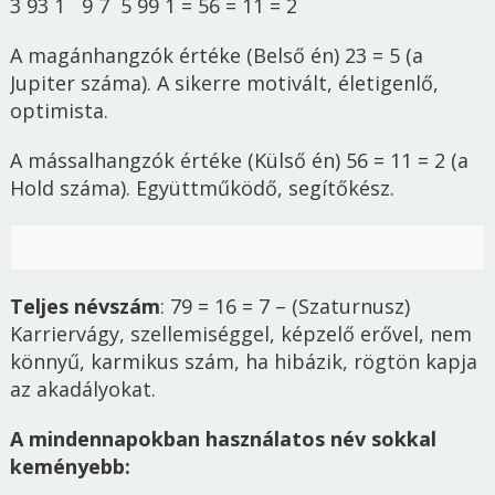
3 93 1 9 7 5 99 1 = 56 = 11 = 2
A
magánhangzók értéke
(Belső én) 23 = 5 (a
Jupiter száma).
A sikerre motivált, életigenlő,
optimista.
A
mássalhangzók értéke
(Külső én) 56 = 11 = 2 (a
Hold száma).
Együttműködő, segítőkész.
Teljes névszám
: 79 = 16 = 7 – (Szaturnusz)
Karriervágy, szellemiséggel, képzelő erővel, nem
könnyű, karmikus szám, ha hibázik, rögtön kapja
az akadályokat.
A mindennapokban használatos név sokkal
keményebb: