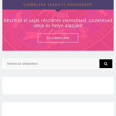
SZEMÉLYRE SZABOTT HOROSZKÓP
Készítsd el saját részletes elemzésed, születésed
ideje és helye alapján!
KISZÁMOLOM