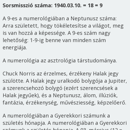
Sorsmisszió száma: 1940.03.10. = 18 = 9
A 9-es a numerológiában a Neptunusz száma:
Arra született, hogy tökéletesítse a világot, meg
is van hozzá a képessége. A 9-es szám nagy
lehetőség: 1-9-ig benne van minden szám
energiája.
A numerológia az asztrológia társtudománya.
Chuck Norris az érzelmes, érzékeny Halak jegy
szülötte. A Halak jegy uralkodó bolygója a Jupiter,
a szerencsehozó bolygó (ezért szerencsések a
Halak jegyűek), és a Neptunusz, álom, illúziók,
fantázia, érzékenység, művésziesség, képzelőerő.
A numerológiában a Gyerekkori számunk a
születés hónapja. A numerológiában a Gyerekkori
számunk a születés hónapja. A 03. március (12 =