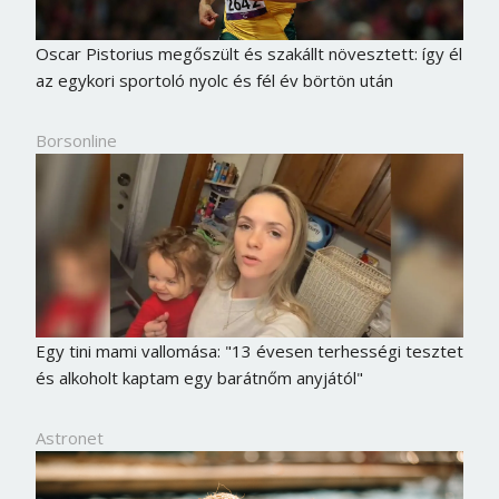
Oscar Pistorius megőszült és szakállt növesztett: így él
az egykori sportoló nyolc és fél év börtön után
Borsonline
Egy tini mami vallomása: "13 évesen terhességi tesztet
és alkoholt kaptam egy barátnőm anyjától"
Astronet