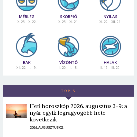
MÉRLEG
SKORPIÓ
NYILAS
IX. 23. - X. 22.
X. 23. - XI. 21.
XI. 22. - XII. 21.
BAK
VÍZÖNTŐ
HALAK
XII. 22. - I. 19.
I. 20. - II. 18.
II. 19. - III. 20.
TOP 5
Heti horoszkóp 2026. augusztus 3-9: a
nyár egyik legragyogóbb hete
következik
2026. AUGUSZTUS 02.