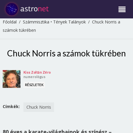
Főoldal
/
Számmisztika
•
Tények Talányok
/
Chuck Norris a
számok tükrében
Chuck Norris a számok tükrében
Kiss Zoltán Zéro
numerológus
RÉSZLETEK
Címkék:
Chuck Norris
80 éves a karate-világbajnok és színész –