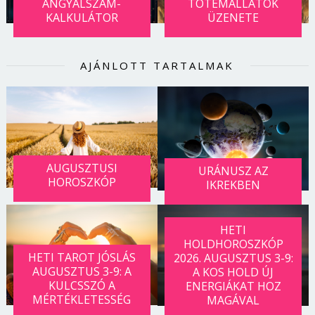
ANGYALSZÁM-
TOTEMÁLLATOK
KALKULÁTOR
ÜZENETE
AJÁNLOTT TARTALMAK
AUGUSZTUSI
URÁNUSZ AZ
HOROSZKÓP
IKREKBEN
HETI
HOLDHOROSZKÓP
HETI TAROT JÓSLÁS
2026. AUGUSZTUS 3-9:
AUGUSZTUS 3-9: A
A KOS HOLD ÚJ
KULCSSZÓ A
ENERGIÁKAT HOZ
MÉRTÉKLETESSÉG
MAGÁVAL