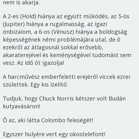
nem is akarja.
A 2-es (Hold) hiánya az együtt működés, az 5-ös
(Jupiter) hiánya a rugalmasság, az igazi
önbizalom, a 6-os (Vénusz) hiánya a boldogság
képességének némi problémájára utal, de ő
ezekről az átlagosnál sokkal erősebb,
akaraterejével és keménységével tudomást sem
vesz. Az Idő őt igazolja!
A harcművész emberfeletti erejéről viccek ezrei
születtek. Egy kis ízelítő:
Tudjuk, hogy Chuck Norris kétszer volt Budán
kutyavásáron!
Ő az, aki látta Colombo feleségét!
Egyszer hülyére vert egy okostelefont!