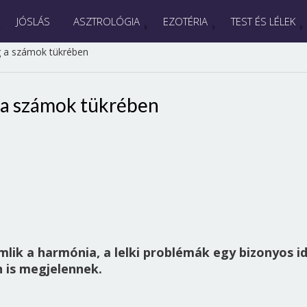
JÓSLÁS
ASZTROLÓGIA
EZOTÉRIA
TEST ÉS LÉLEK
 a számok tükrében
 a számok tükrében
lik a harmónia, a lelki problémák egy bizonyos i
n is megjelennek.