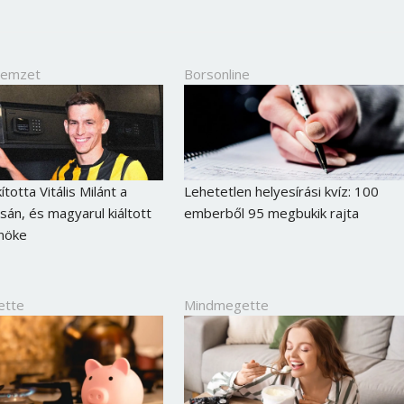
Nemzet
Borsonline
totta Vitális Milánt a
Lehetetlen helyesírási kvíz: 100
án, és magyarul kiáltott
emberből 95 megbukik rajta
nöke
ette
Mindmegette