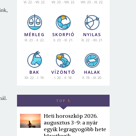
VI. 22. - VII. 22.
VII. 23. - VIII. 22.
VIII. 23. - IX. 22.
ink,
MÉRLEG
SKORPIÓ
NYILAS
IX. 23. - X. 22.
X. 23. - XI. 21.
XI. 22. - XII. 21.
BAK
VÍZÖNTŐ
HALAK
XII. 22. - I. 19.
I. 20. - II. 18.
II. 19. - III. 20.
nál.
TOP 5
Heti horoszkóp 2026.
augusztus 3-9: a nyár
egyik legragyogóbb hete
következik