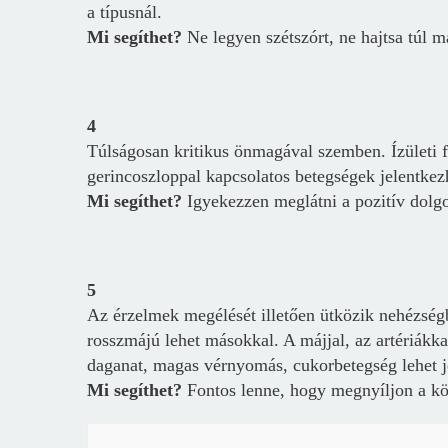
a típusnál.
Mi segíthet?
Ne legyen szétszórt, ne hajtsa túl m
4
Túlságosan kritikus önmagával szemben.
Ízületi
gerincoszloppal kapcsolatos betegségek jelentkez
Mi segíthet?
Igyekezzen meglátni a pozitív dolgo
5
Az érzelmek megélését illetően ütközik nehézség
rosszmájú lehet másokkal. A m
ájjal, az artériák
daganat, magas vérnyomás, cukorbetegség lehet j
Mi segíthet?
Fontos lenne, hogy megnyíljon a kör