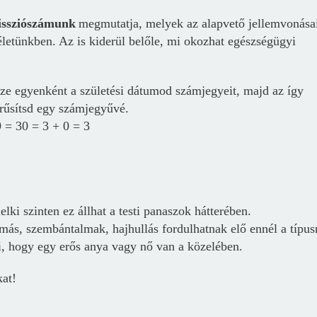
missziószámunk
megmutatja, melyek az alapvető jellemvonása
életünkben. Az is kiderül belőle, mi okozhat egészségügyi
e egyenként a születési dátumod számjegyeit, majd az így
erűsítsd egy számjegyűvé.
9 = 30 = 3 + 0 = 3
lki szinten ez állhat a testi panaszok hátterében.
ás, szembántalmak, hajhullás fordulhatnak elő ennél a típus
zi, hogy egy erős anya vagy nő van a közelében.
kat!