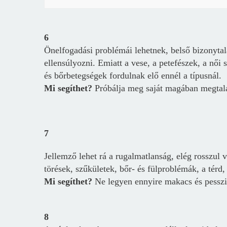
6
Önelfogadási problémái lehetnek, belső bizonyta
ellensúlyozni. Emiatt a v
ese, a petefészek, a női 
és bőrbetegségek fordulnak elő ennél a típusnál.
Mi segíthet?
Próbálja meg saját magában megtalá
7
Jellemző lehet rá a rugalmatlanság, elég rosszul 
törések, szűkületek, bőr- és fülproblémák, a térd,
Mi segíthet?
Ne legyen ennyire makacs és pesszi
8