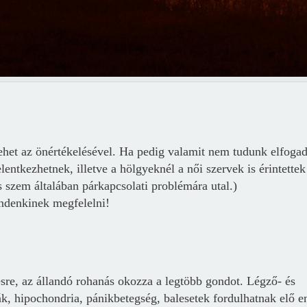
ehet az önértékelésével.
H
a pedig valamit nem tudunk elfogad
ntkezhetnek, illetve a hölgyeknél a női szervek is érintettek
s szem általában párkapcsolati problémára utal.)
indenkinek megfelelni!
sre, az állandó rohanás okozza a legtöbb gondot.
L
égző- és
k, hipochondria, pánikbetegség, balesetek fordulhatnak elő e