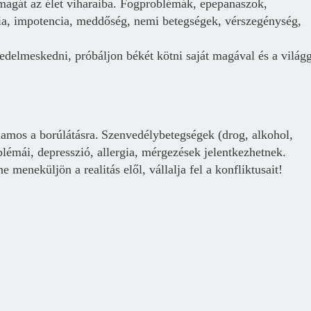
 magát az élet viharaiba. Fogproblémák, epepanaszok,
rgia, impotencia, meddőség, nemi betegségek, vérszegénység,
delmeskedni, próbáljon békét kötni saját magával és a világg
amos a borúlátásra.
Szenvedélybetegségek (drog, alkohol,
blémái, depresszió, allergia, mérgezések jelentkezhetnek.
 meneküljön a realitás elől, vállalja fel a konfliktusait!