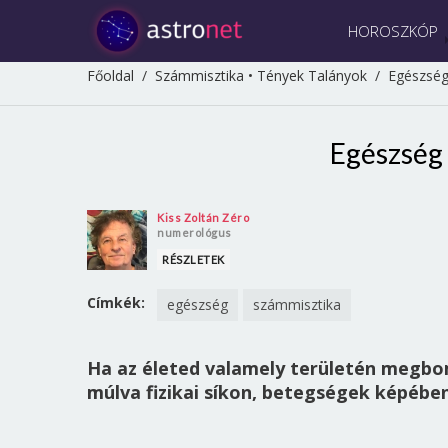
HOROSZKÓP
Főoldal
/
Számmisztika
•
Tények Talányok
/
Egészség
Egészség
Kiss Zoltán Zéro
numerológus
RÉSZLETEK
Címkék:
egészség
számmisztika
Ha az életed valamely területén megbom
múlva fizikai síkon, betegségek képébe