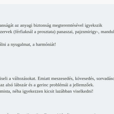
Jelszó
lanságát az anyagi biztonság megteremtésével igyekszik
Mégse
Bejelentkezés
szervek (férfiaknál a prosztata) panaszai, pajzsmirigy-, mandu
lni a nyugalmat, a harmóniát!
viseli a változásokat. Emiatt meszesedés, kövesedés, sorvadás
 az alsó lábszár és a gerinc problémái a jellemzőek.
mista, néha igyekezzen kicsit lazábban viselkedni!