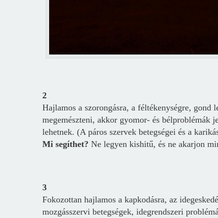
2
Hajlamos a szorongásra, a féltékenységre, gond l
megemészteni, akkor gyomor- és bélproblémák jele
lehetnek. (A páros szervek betegségei és a kariká
Mi segíthet?
Ne legyen kishitű, és ne akarjon m
3
Fokozottan hajlamos a kapkodásra, az idegeskedé
mozgásszervi betegségek, idegrendszeri problémá