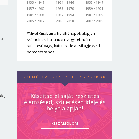
1933
1945
1934
1946
1935
1947
1957
1969
1958
1970
1959
1971
1981
1993
1982
1994
1983
1995
2005
2017
2006
2018
2007
2019
*Mivel Kínában a holdhónapok alapján
la-
számolnak, ha januári, vagy februári
születésű vagy, kattints ide a csillagjegyed
pontosításához.
SZEMÉLYRE SZABOTT HOROSZKÓP
Készítsd el saját részletes
ok,
elemzésed, születésed ideje és
helye alapján!
KISZÁMOLOM