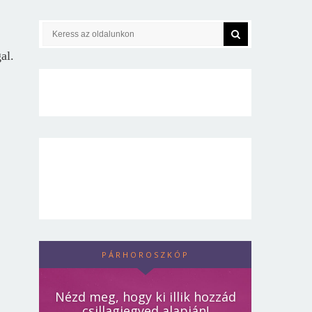
al.
PÁRHOROSZKÓP
Nézd meg, hogy ki illik hozzád
csillagjegyed alapján!