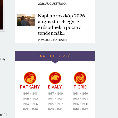
2026. AUGUSZTUS 04.
Napi horoszkóp 2026.
augusztus 4: egyre
erősödnek a pozitív
tendenciák...
2026. AUGUSZTUS 03.
KÍNAI HOROSZKÓP
ni,
PATKÁNY
BIVALY
TIGRIS
1936
1948
1937
1949
1938
1950
1960
1972
1961
1973
1962
1974
1984
1996
1985
1997
1986
1998
2008
2020
2009
2021
2010
2022
nnél