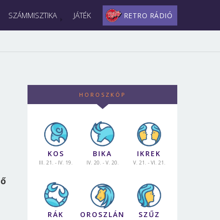
SZÁMMISZTIKA
JÁTÉK
RETRO RÁDIÓ
HOROSZKÓP
KOS
BIKA
IKREK
III. 21. - IV. 19.
IV. 20. - V. 20.
V. 21. - VI. 21.
dő
RÁK
OROSZLÁN
SZŰZ