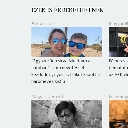
EZEK IS ÉRDEKELHETNEK
Borsonline
Magyar 
"Egyszerűen sírva fakadtam az
Félbeszakí
autóban" - fura nevetéssel
bemutatás
kezdődött, nyolc sztrókot kapott a
az AEK el
hároméves kisfiú
Magyar Nemzet
Mindmeg