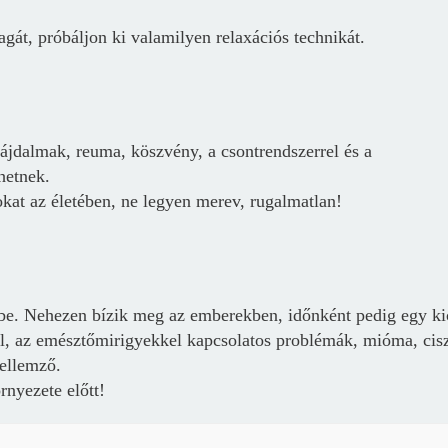
agát, próbáljon ki valamilyen relaxációs technikát.
 fájdalmak, reuma, köszvény, a csontrendszerrel és a
hetnek.
kat az életében, ne legyen merev, rugalmatlan!
be. Nehezen bízik meg az emberekben, időnként pedig egy ki
Borsonline bejelentkezés
kal, az emésztőmirigyekkel kapcsolatos problémák, mióma, cisz
ellemző.
E-mail cím vagy felhasználónév
nyezete előtt!