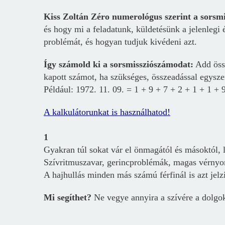
Kiss Zoltán Zéro numerológus szerint a sors
és hogy mi a feladatunk, küldetésünk a jelenlegi 
problémát, és hogyan tudjuk kivédeni azt.
Így számold ki a sorsmissziószámodat:
Add össz
kapott számot, ha szükséges, összeadással egysz
Például: 1972. 11. 09. = 1 + 9 + 7 + 2 + 1 + 1 + 
A kalkulátorunkat is használhatod!
1
Gyakran túl sokat vár el önmagától és másoktól, le
Szívritmuszavar,
g
erincproblémák, magas vérnyom
A hajhullás minden más számú férfinál is azt jel
Mi segíthet?
Ne vegye annyira a szívére a dolgo