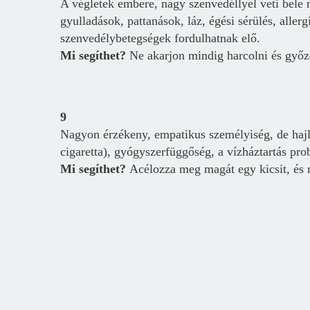
A végletek embere, nagy szenvedéllyel veti bele
gyulladások, pattanások, láz, égési sérülés, alle
szenvedélybetegségek fordulhatnak elő.
Mi segíthet?
Ne akarjon mindig harcolni és győze
9
Nagyon érzékeny, empatikus személyiség, de hajl
cigaretta), gyógyszerfüggőség, a vízháztartás pro
Mi segíthet?
Acélozza meg magát egy kicsit, és ne