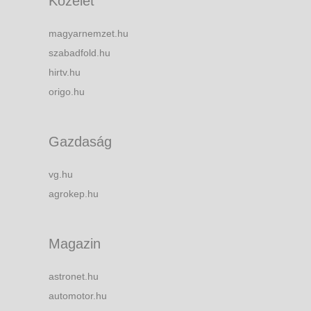
Közélet
magyarnemzet.hu
szabadfold.hu
hirtv.hu
origo.hu
Gazdaság
vg.hu
agrokep.hu
Magazin
astronet.hu
automotor.hu