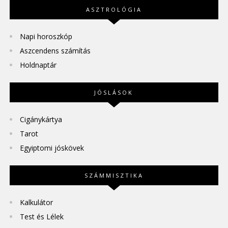
ASZTROLÓGIA
Napi horoszkóp
Aszcendens számítás
Holdnaptár
JÓSLÁSOK
Cigánykártya
Tarot
Egyiptomi jóskövek
SZÁMMISZTIKA
Kalkulátor
Test és Lélek