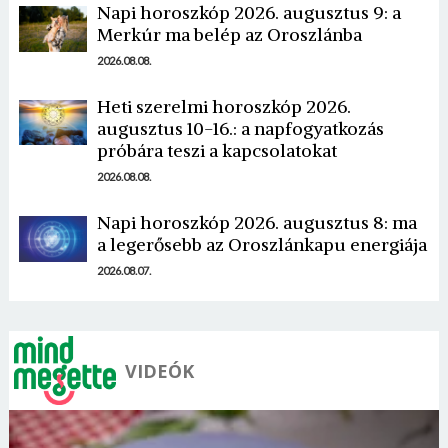
Napi horoszkóp 2026. augusztus 9: a
Merkúr ma belép az Oroszlánba
2026.08.08.
Heti szerelmi horoszkóp 2026.
augusztus 10-16.: a napfogyatkozás
Borsonline bejelentkezés
próbára teszi a kapcsolatokat
2026.08.08.
E-mail cím vagy felhasználónév
Napi horoszkóp 2026. augusztus 8: ma
a legerősebb az Oroszlánkapu energiája
Jelszó
2026.08.07.
Mégse
Bejelentkezés
VIDEÓK