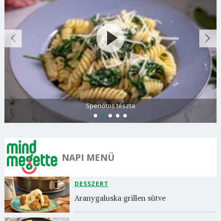
Spenótos tészta
NAPI MENÜ
DESSZERT
Aranygaluska grillen sütve