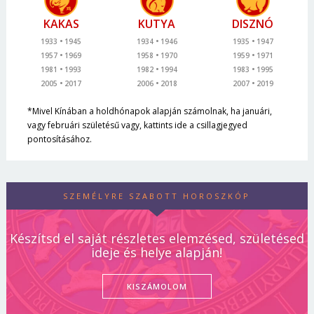
KAKAS
KUTYA
DISZNÓ
1933
1945
1934
1946
1935
1947
1957
1969
1958
1970
1959
1971
1981
1993
1982
1994
1983
1995
2005
2017
2006
2018
2007
2019
*Mivel Kínában a holdhónapok alapján számolnak, ha januári,
vagy februári születésű vagy, kattints ide a csillagjegyed
pontosításához.
SZEMÉLYRE SZABOTT HOROSZKÓP
Készítsd el saját részletes elemzésed, születésed
ideje és helye alapján!
KISZÁMOLOM