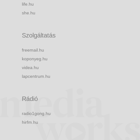
life.hu
she.hu
Szolgáltatás
freemail.hu
koponyeg.hu
videa.hu
lapcentrum.hu
Rádió
radio1gong.hu
hirfm.hu