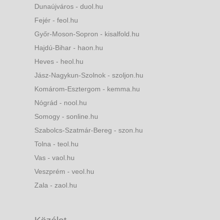
Dunaújváros - duol.hu
Fejér - feol.hu
Győr-Moson-Sopron - kisalfold.hu
Hajdú-Bihar - haon.hu
Heves - heol.hu
Jász-Nagykun-Szolnok - szoljon.hu
Komárom-Esztergom - kemma.hu
Nógrád - nool.hu
Somogy - sonline.hu
Szabolcs-Szatmár-Bereg - szon.hu
Tolna - teol.hu
Vas - vaol.hu
Veszprém - veol.hu
Zala - zaol.hu