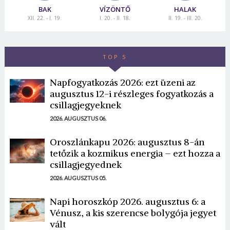
BAK
VÍZÖNTŐ
HALAK
XII. 22. - I. 19.
I. 20. - II. 18.
II. 19. - III. 20.
TOP 5
Napfogyatkozás 2026: ezt üzeni az
augusztus 12-i részleges fogyatkozás a
csillagjegyeknek
2026. AUGUSZTUS 06.
Oroszlánkapu 2026: augusztus 8-án
tetőzik a kozmikus energia – ezt hozza a
csillagjegyednek
2026. AUGUSZTUS 05.
Napi horoszkóp 2026. augusztus 6: a
Vénusz, a kis szerencse bolygója jegyet
vált