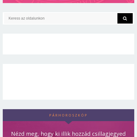
PÁRHOROSZKÓP
Nézd meg, hogy ki illik hozzád csillagjegyed