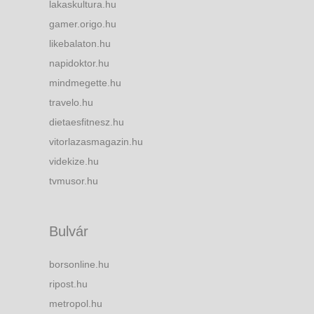
lakaskultura.hu
gamer.origo.hu
likebalaton.hu
napidoktor.hu
mindmegette.hu
travelo.hu
dietaesfitnesz.hu
vitorlazasmagazin.hu
videkize.hu
tvmusor.hu
Bulvár
borsonline.hu
ripost.hu
metropol.hu