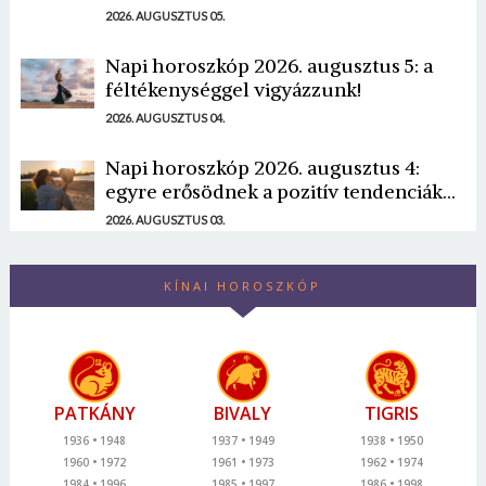
2026. AUGUSZTUS 05.
Napi horoszkóp 2026. augusztus 5: a
féltékenységgel vigyázzunk!
2026. AUGUSZTUS 04.
Napi horoszkóp 2026. augusztus 4:
egyre erősödnek a pozitív tendenciák...
2026. AUGUSZTUS 03.
KÍNAI HOROSZKÓP
PATKÁNY
BIVALY
TIGRIS
1936
1948
1937
1949
1938
1950
1960
1972
1961
1973
1962
1974
1984
1996
1985
1997
1986
1998