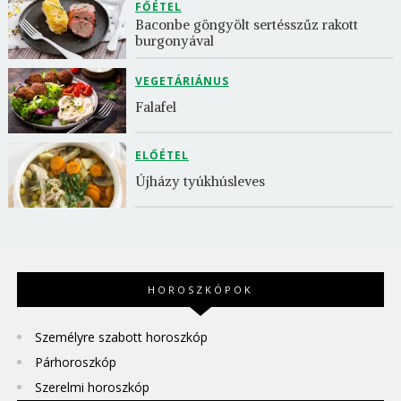
FŐÉTEL
Baconbe göngyölt sertésszűz rakott 
burgonyával
VEGETÁRIÁNUS
Falafel
ELŐÉTEL
Újházy tyúkhúsleves
HOROSZKÓPOK
Személyre szabott horoszkóp
Párhoroszkóp
Szerelmi horoszkóp