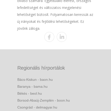
olvasó számára. Egyedülálló elérést, országos
lefedettséget és változatos megjelenési
lehetőséget biztosít. Folyamatosan keressük az
új irányokat és fejlődési lehetőségeket. Ez
jövőnk záloga.
Regionális hírportálok
Bács-Kiskun - baon.hu
Baranya - bama.hu
Békés - beol.hu
Borsod-Abaúj-Zemplén - boon.hu
Csongrád - delmagyar.hu