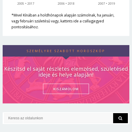
2005
2017
2006
2018
2007
2019
*Mivel Kínában a holdhónapok alapján számolnak, ha januári,
vagy februári születésű vagy, kattints ide a csillagjegyed
pontosításához.
SZEMÉLYRE SZABOTT HOROSZKÓP
Készítsd el saját részletes elemzésed, születésed
ideje és helye alapján!
KISZÁMOLOM