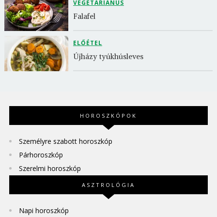
VEGETÁRIÁNUS
Falafel
ELŐÉTEL
Újházy tyúkhúsleves
HOROSZKÓPOK
Személyre szabott horoszkóp
Párhoroszkóp
Szerelmi horoszkóp
ASZTROLÓGIA
Napi horoszkóp