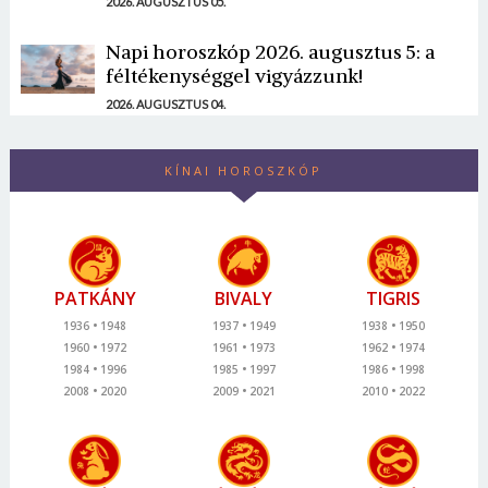
2026. AUGUSZTUS 05.
Napi horoszkóp 2026. augusztus 5: a
féltékenységgel vigyázzunk!
2026. AUGUSZTUS 04.
KÍNAI HOROSZKÓP
PATKÁNY
BIVALY
TIGRIS
1936
1948
1937
1949
1938
1950
1960
1972
1961
1973
1962
1974
1984
1996
1985
1997
1986
1998
2008
2020
2009
2021
2010
2022