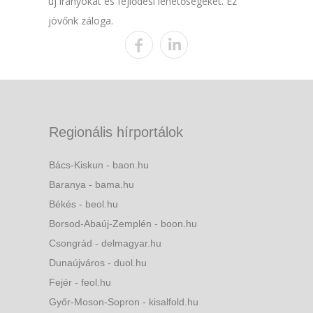
új irányokat és fejlődési lehetőségeket. Ez
jövőnk záloga.
Regionális hírportálok
Bács-Kiskun - baon.hu
Baranya - bama.hu
Békés - beol.hu
Borsod-Abaúj-Zemplén - boon.hu
Csongrád - delmagyar.hu
Dunaújváros - duol.hu
Fejér - feol.hu
Győr-Moson-Sopron - kisalfold.hu