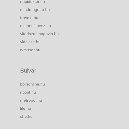
napidoktor.hu
mindmegette.hu
travelo.hu
dietaesfitnesz.hu
vitorlazasmagazin.hu
videkize.hu
tvmusor.hu
Bulvár
borsonline.hu
ripost.hu
metropol.hu
life.hu
she.hu