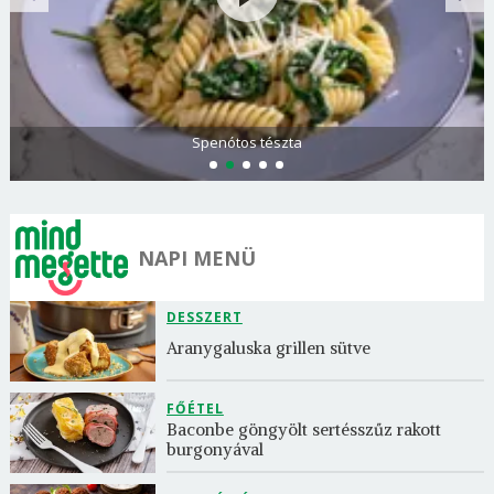
Spenótos tészta
NAPI MENÜ
DESSZERT
Aranygaluska grillen sütve
FŐÉTEL
Baconbe göngyölt sertésszűz rakott 
burgonyával