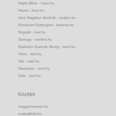
Hajdú-Bihar - haon.hu
Heves - heol.hu
Jász-Nagykun-Szolnok - szoljon.hu
Komárom-Esztergom - kemma.hu
Nógrád - nool.hu
Somogy - sonline.hu
Szabolcs-Szatmár-Bereg - szon.hu
Tolna - teol.hu
Vas - vaol.hu
Veszprém - veol.hu
Zala - zaol.hu
Közélet
magyarnemzet.hu
szabadfold.hu