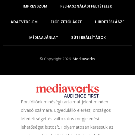
IMPRESSZUM
FELHASZNÁLÁSI FELTÉTELEK
ADATVÉDELEM
ELŐFIZETŐI ÁSZF
HIRDETÉSI ÁSZF
MÉDIAAJÁNLAT
SÜTI BEÁLLÍTÁSOK
© Copyright 2026.
Mediaworks
Portfóliónk minőségi tartalmat jelent minden
olvasó számára. Egyedülálló elérést, országos
lefedettséget és változatos megjelenési
lehetőséget biztosít. Folyamatosan keressük az