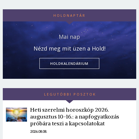
HOLDNAPTÁR
Mai nap
Nézd meg mit üzen a Hold!
HOLDKALENDÁRIUM
LEGUTÓBBI POSZTOK
Borsonline bejelentkezés
Heti szerelmi horoszkóp 2026.
E-mail cím vagy felhasználónév
augusztus 10-16.: a napfogyatkozás
próbára teszi a kapcsolatokat
2026.08.08.
Jelszó