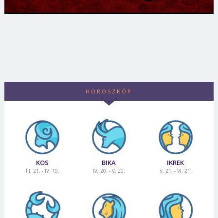
HOROSZKÓP
KOS
BIKA
IKREK
III. 21. - IV. 19.
IV. 20. - V. 20.
V. 21. - VI. 21.