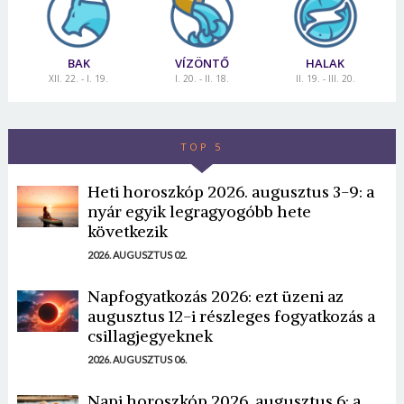
BAK
VÍZÖNTŐ
HALAK
XII. 22. - I. 19.
I. 20. - II. 18.
II. 19. - III. 20.
TOP 5
Heti horoszkóp 2026. augusztus 3-9: a
nyár egyik legragyogóbb hete
következik
2026. AUGUSZTUS 02.
Napfogyatkozás 2026: ezt üzeni az
augusztus 12-i részleges fogyatkozás a
csillagjegyeknek
2026. AUGUSZTUS 06.
Napi horoszkóp 2026. augusztus 6: a