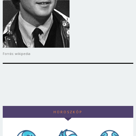
Forrás: wikipedia
HOROSZKÓP