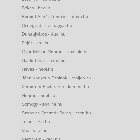
Békés - beol.hu
Borsod-Abaúj-Zemplén - boon.hu
Csongrád - delmagyar.hu
Dunaújváros - duol.hu
Fejér - feol.hu
Győr-Moson-Sopron - kisalfold.hu
Hajdú-Bihar - haon.hu
Heves - heol.hu
Jász-Nagykun-Szolnok - szoljon.hu
Komárom-Esztergom - kemma.hu
Nógrád - nool.hu
Somogy - sonline.hu
Szabolcs-Szatmár-Bereg - szon.hu
Tolna - teol.hu
Vas - vaol.hu
Veszprém - veol.hu