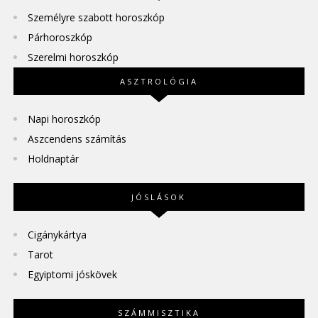
Személyre szabott horoszkóp
Párhoroszkóp
Szerelmi horoszkóp
ASZTROLÓGIA
Napi horoszkóp
Aszcendens számítás
Holdnaptár
JÓSLÁSOK
Cigánykártya
Tarot
Egyiptomi jóskövek
SZÁMMISZTIKA