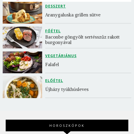
DESSZERT
Aranygaluska grillen sütve
FŐÉTEL
Baconbe göngyölt sertésszűz rakott 
burgonyával
VEGETÁRIÁNUS
Falafel
ELŐÉTEL
Újházy tyúkhúsleves
HOROSZKÓPOK