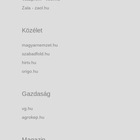
Zala - zaol.hu
Közélet
magyarnemzet.hu
szabadfold.hu
hirtv.hu
origo.hu
Gazdaság
vg.hu
agrokep.hu
Magazin