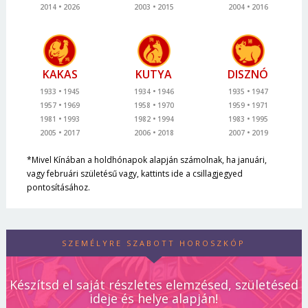
2014
2026
2003
2015
2004
2016
KAKAS
KUTYA
DISZNÓ
1933
1945
1934
1946
1935
1947
1957
1969
1958
1970
1959
1971
1981
1993
1982
1994
1983
1995
2005
2017
2006
2018
2007
2019
*Mivel Kínában a holdhónapok alapján számolnak, ha januári,
vagy februári születésű vagy, kattints ide a csillagjegyed
pontosításához.
SZEMÉLYRE SZABOTT HOROSZKÓP
Készítsd el saját részletes elemzésed, születésed
ideje és helye alapján!