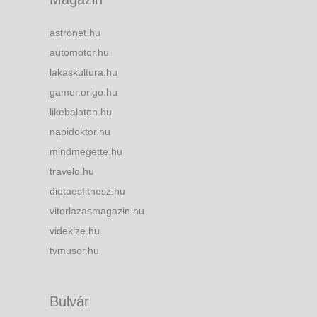
astronet.hu
automotor.hu
lakaskultura.hu
gamer.origo.hu
likebalaton.hu
napidoktor.hu
mindmegette.hu
travelo.hu
dietaesfitnesz.hu
vitorlazasmagazin.hu
videkize.hu
tvmusor.hu
Bulvár