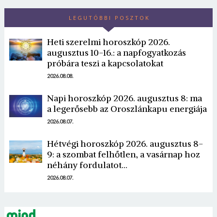
LEGUTÓBBI POSZTOK
Heti szerelmi horoszkóp 2026.
augusztus 10-16.: a napfogyatkozás
próbára teszi a kapcsolatokat
2026.08.08.
Borsonline bejelentkezés
Napi horoszkóp 2026. augusztus 8: ma
a legerősebb az Oroszlánkapu energiája
E-mail cím vagy felhasználónév
2026.08.07.
Hétvégi horoszkóp 2026. augusztus 8-
Jelszó
9: a szombat felhőtlen, a vasárnap hoz
néhány fordulatot…
2026.08.07.
Mégse
Bejelentkezés