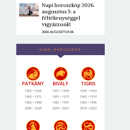
Napi horoszkóp 2026.
augusztus 5: a
féltékenységgel
vigyázzunk!
2026. AUGUSZTUS 04.
KÍNAI HOROSZKÓP
PATKÁNY
BIVALY
TIGRIS
1936
1948
1937
1949
1938
1950
1960
1972
1961
1973
1962
1974
1984
1996
1985
1997
1986
1998
2008
2020
2009
2021
2010
2022