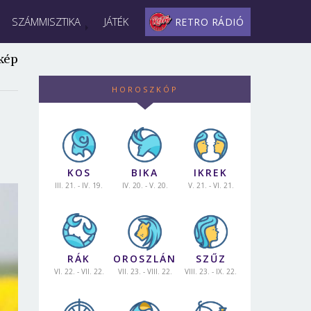
SZÁMMISZTIKA
JÁTÉK
RETRO RÁDIÓ
kép
HOROSZKÓP
KOS
BIKA
IKREK
III. 21. - IV. 19.
IV. 20. - V. 20.
V. 21. - VI. 21.
RÁK
OROSZLÁN
SZŰZ
VI. 22. - VII. 22.
VII. 23. - VIII. 22.
VIII. 23. - IX. 22.