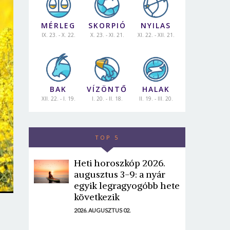
MÉRLEG
SKORPIÓ
NYILAS
IX. 23. - X. 22.
X. 23. - XI. 21.
XI. 22. - XII. 21.
BAK
VÍZÖNTŐ
HALAK
XII. 22. - I. 19.
I. 20. - II. 18.
II. 19. - III. 20.
TOP 5
Heti horoszkóp 2026.
augusztus 3-9: a nyár
egyik legragyogóbb hete
következik
2026. AUGUSZTUS 02.