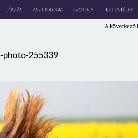
JÓSLÁS
ASZTROLÓGIA
EZOTÉRIA
TEST ÉS LÉLEK
A következő 
s-photo-255339