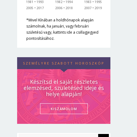
1981
1993
1982
1994
1983
1995
2005
2017
2006
2018
2007
2019
*Mivel Kínában a holdhónapok alapján
számolnak, ha januári, vagy februári
születésű vagy, kattints ide a csillagjegyed
pontosításához.
SZEMÉLYRE SZABOTT HOROSZKÓP
Készítsd el saját részletes
elemzésed, születésed ideje és
helye alapján!
KISZÁMOLOM