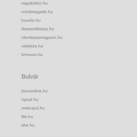
napidoktor.hu
mindmegette.hu
travelo.hu
dietaesfitnesz.hu
vitorlazasmagazin.hu
videkize.hu
tvmusor.hu
Bulvár
borsonline.hu
ripost.hu
metropol.hu
life.hu
she.hu