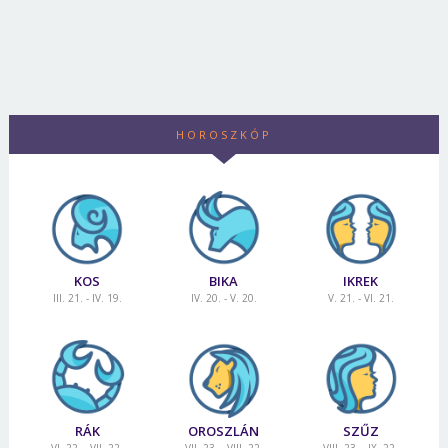
HOROSZKÓP
KOS
BIKA
IKREK
III. 21. - IV. 19.
IV. 20. - V. 20.
V. 21. - VI. 21.
RÁK
OROSZLÁN
SZŰZ