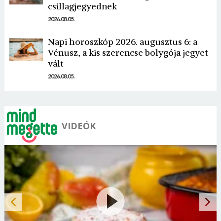
csillagjegyednek
2026.08.05.
Borsonline bejelentkezés
Napi horoszkóp 2026. augusztus 6: a
Vénusz, a kis szerencse bolygója jegyet
E-mail cím vagy felhasználónév
vált
2026.08.05.
Jelszó
VIDEÓK
Mégse
Bejelentkezés