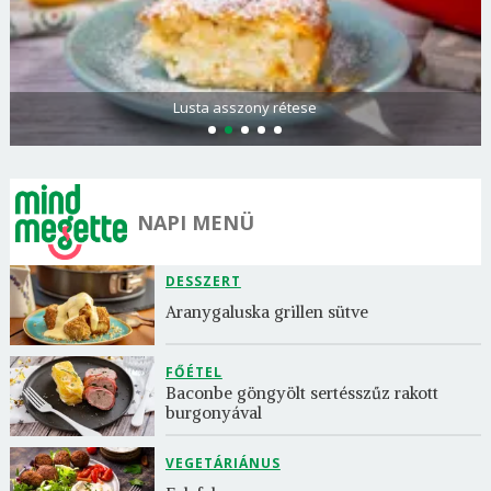
Lusta asszony rétese
NAPI MENÜ
DESSZERT
Aranygaluska grillen sütve
FŐÉTEL
Baconbe göngyölt sertésszűz rakott 
burgonyával
VEGETÁRIÁNUS