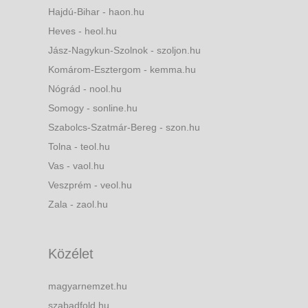
Hajdú-Bihar - haon.hu
Heves - heol.hu
Jász-Nagykun-Szolnok - szoljon.hu
Komárom-Esztergom - kemma.hu
Nógrád - nool.hu
Somogy - sonline.hu
Szabolcs-Szatmár-Bereg - szon.hu
Tolna - teol.hu
Vas - vaol.hu
Veszprém - veol.hu
Zala - zaol.hu
Közélet
magyarnemzet.hu
szabadfold.hu