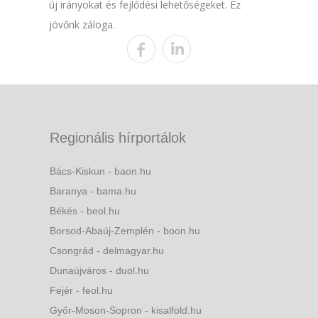
új irányokat és fejlődési lehetőségeket. Ez
jövőnk záloga.
Regionális hírportálok
Bács-Kiskun - baon.hu
Baranya - bama.hu
Békés - beol.hu
Borsod-Abaúj-Zemplén - boon.hu
Csongrád - delmagyar.hu
Dunaújváros - duol.hu
Fejér - feol.hu
Győr-Moson-Sopron - kisalfold.hu