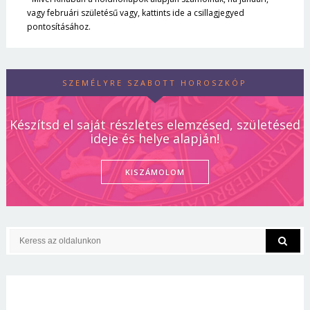
vagy februári születésű vagy, kattints ide a csillagjegyed
pontosításához.
SZEMÉLYRE SZABOTT HOROSZKÓP
Készítsd el saját részletes elemzésed, születésed
ideje és helye alapján!
KISZÁMOLOM