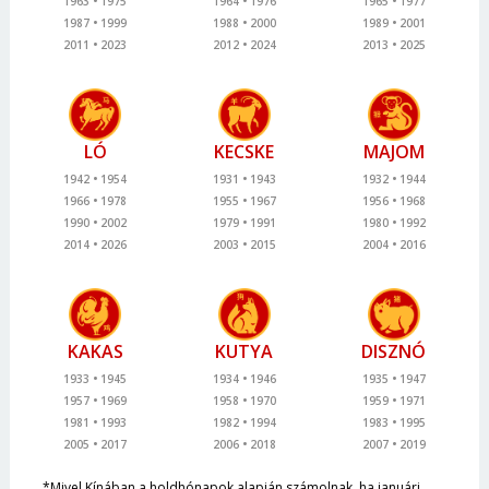
1963
1975
1964
1976
1965
1977
1987
1999
1988
2000
1989
2001
2011
2023
2012
2024
2013
2025
LÓ
KECSKE
MAJOM
1942
1954
1931
1943
1932
1944
1966
1978
1955
1967
1956
1968
1990
2002
1979
1991
1980
1992
2014
2026
2003
2015
2004
2016
KAKAS
KUTYA
DISZNÓ
1933
1945
1934
1946
1935
1947
1957
1969
1958
1970
1959
1971
1981
1993
1982
1994
1983
1995
2005
2017
2006
2018
2007
2019
*Mivel Kínában a holdhónapok alapján számolnak, ha januári,