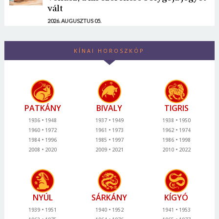
vált
2026. AUGUSZTUS 05.
KÍNAI HOROSZKÓP
PATKÁNY
BIVALY
TIGRIS
1936
1948
1937
1949
1938
1950
1960
1972
1961
1973
1962
1974
1984
1996
1985
1997
1986
1998
2008
2020
2009
2021
2010
2022
NYÚL
SÁRKÁNY
KÍGYÓ
1939
1951
1940
1952
1941
1953