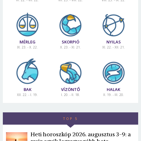
VI. 22. - VII. 22.
VII. 23. - VIII. 22.
VIII. 23. - IX. 22.
MÉRLEG
SKORPIÓ
NYILAS
IX. 23. - X. 22.
X. 23. - XI. 21.
XI. 22. - XII. 21.
BAK
VÍZÖNTŐ
HALAK
XII. 22. - I. 19.
I. 20. - II. 18.
II. 19. - III. 20.
TOP 5
Heti horoszkóp 2026. augusztus 3-9: a