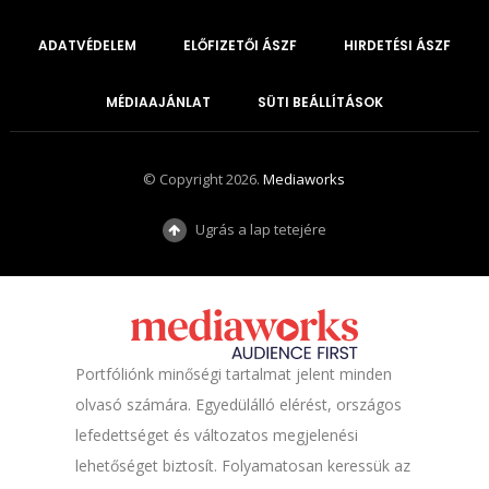
ADATVÉDELEM
ELŐFIZETŐI ÁSZF
HIRDETÉSI ÁSZF
MÉDIAAJÁNLAT
SÜTI BEÁLLÍTÁSOK
© Copyright 2026.
Mediaworks
Ugrás a lap tetejére
Portfóliónk minőségi tartalmat jelent minden
olvasó számára. Egyedülálló elérést, országos
lefedettséget és változatos megjelenési
lehetőséget biztosít. Folyamatosan keressük az