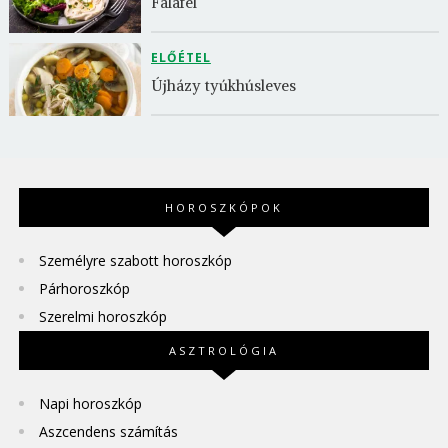
Falafel
ELŐÉTEL
Újházy tyúkhúsleves
HOROSZKÓPOK
Személyre szabott horoszkóp
Párhoroszkóp
Szerelmi horoszkóp
ASZTROLÓGIA
Napi horoszkóp
Aszcendens számítás