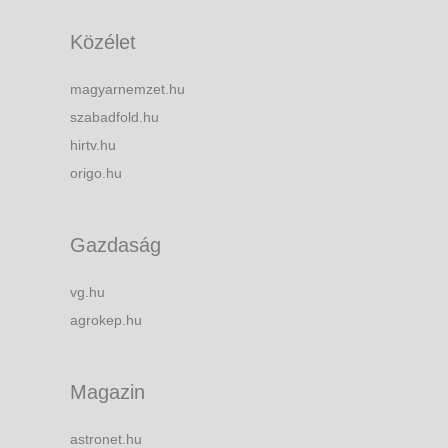
Közélet
magyarnemzet.hu
szabadfold.hu
hirtv.hu
origo.hu
Gazdaság
vg.hu
agrokep.hu
Magazin
astronet.hu