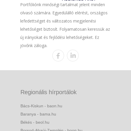
Portfóliónk minőségi tartalmat jelent minden
olvasó számára. Egyedülálló elérést, országos
lefedettséget és változatos megjelenési
lehetőséget biztosít. Folyamatosan keressük az
új irányokat és fejlődési lehetőségeket. Ez
jövőnk záloga.
Regionális hírportálok
Bács-Kiskun - baon.hu
Baranya - bama.hu
Békés - beol.hu
Borsod-Abaúj-Zemplén - boon.hu