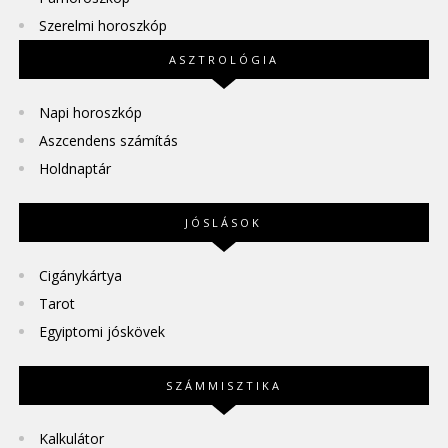
Szerelmi horoszkóp
ASZTROLÓGIA
Napi horoszkóp
Aszcendens számítás
Holdnaptár
JÓSLÁSOK
Cigánykártya
Tarot
Egyiptomi jóskövek
SZÁMMISZTIKA
Kalkulátor