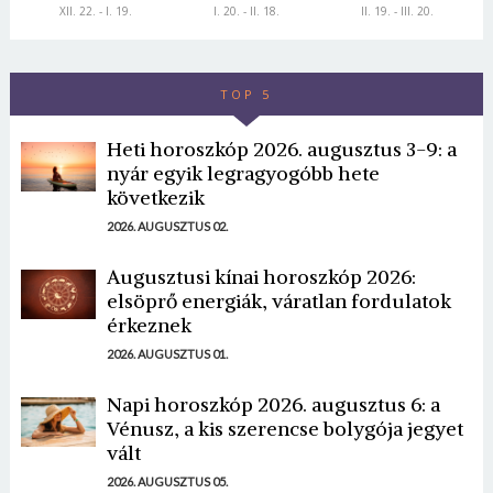
XII. 22. - I. 19.
I. 20. - II. 18.
II. 19. - III. 20.
TOP 5
Heti horoszkóp 2026. augusztus 3-9: a
nyár egyik legragyogóbb hete
következik
2026. AUGUSZTUS 02.
Augusztusi kínai horoszkóp 2026:
elsöprő energiák, váratlan fordulatok
érkeznek
2026. AUGUSZTUS 01.
Napi horoszkóp 2026. augusztus 6: a
Vénusz, a kis szerencse bolygója jegyet
vált
2026. AUGUSZTUS 05.