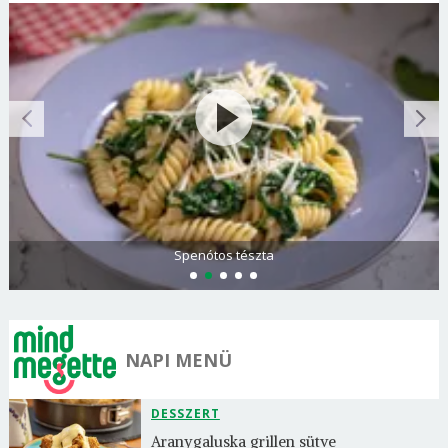
Spenótos tészta
NAPI MENÜ
DESSZERT
Aranygaluska grillen sütve