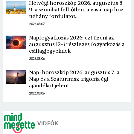
Hétvégi horoszkóp 2026. augusztus 8-
9: a szombat felhőtlen, a vasárnap hoz
néhány fordulatot…
2026.08.07.
Napfogyatkozás 2026: ezt üzeni az
augusztus 12-i részleges fogyatkozás a
Borsonline bejelentkezés
csillagjegyeknek
2026.08.06.
E-mail cím vagy felhasználónév
Napi horoszkóp 2026. augusztus 7: a
Nap és a Szaturnusz trigonja égi
Jelszó
ajándékot jelent
2026.08.06.
Mégse
Bejelentkezés
VIDEÓK