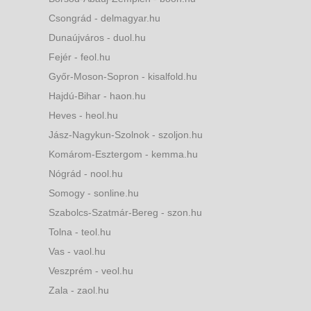
Csongrád - delmagyar.hu
Dunaújváros - duol.hu
Fejér - feol.hu
Győr-Moson-Sopron - kisalfold.hu
Hajdú-Bihar - haon.hu
Heves - heol.hu
Jász-Nagykun-Szolnok - szoljon.hu
Komárom-Esztergom - kemma.hu
Nógrád - nool.hu
Somogy - sonline.hu
Szabolcs-Szatmár-Bereg - szon.hu
Tolna - teol.hu
Vas - vaol.hu
Veszprém - veol.hu
Zala - zaol.hu