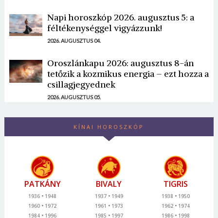
Napi horoszkóp 2026. augusztus 5: a
féltékenységgel vigyázzunk!
2026. AUGUSZTUS 04.
Oroszlánkapu 2026: augusztus 8-án
tetőzik a kozmikus energia – ezt hozza a
csillagjegyednek
2026. AUGUSZTUS 05.
KÍNAI HOROSZKÓP
PATKÁNY
BIVALY
TIGRIS
1936
1948
1937
1949
1938
1950
1960
1972
1961
1973
1962
1974
1984
1996
1985
1997
1986
1998