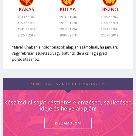
KAKAS
KUTYA
DISZNÓ
1933
1945
1934
1946
1935
1947
1957
1969
1958
1970
1959
1971
1981
1993
1982
1994
1983
1995
2005
2017
2006
2018
2007
2019
*Mivel Kínában a holdhónapok alapján számolnak, ha januári,
vagy februári születésű vagy, kattints ide a csillagjegyed
pontosításához.
SZEMÉLYRE SZABOTT HOROSZKÓP
Készítsd el saját részletes elemzésed, születésed
ideje és helye alapján!
KISZÁMOLOM