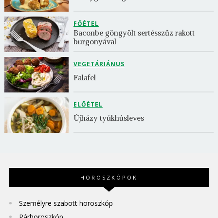
FŐÉTEL
Baconbe göngyölt sertésszűz rakott 
burgonyával
VEGETÁRIÁNUS
Falafel
ELŐÉTEL
Újházy tyúkhúsleves
HOROSZKÓPOK
Személyre szabott horoszkóp
Párhoroszkóp