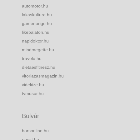
automotor.hu
lakaskultura.hu
gamer.origo.hu
likebalaton.hu
napidoktor.hu
mindmegette.hu
travelo.hu
dietaesfitnesz.hu
vitorlazasmagazin.hu
videkize.hu
tvmusor.hu
Bulvár
borsonline.hu
ripost.hu