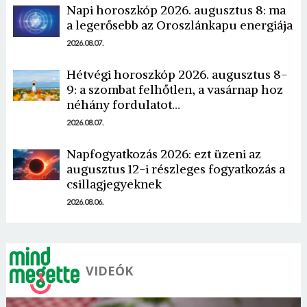
Napi horoszkóp 2026. augusztus 8: ma
a legerősebb az Oroszlánkapu energiája
2026.08.07.
Hétvégi horoszkóp 2026. augusztus 8-
9: a szombat felhőtlen, a vasárnap hoz
Borsonline bejelentkezés
néhány fordulatot…
2026.08.07.
E-mail cím vagy felhasználónév
Napfogyatkozás 2026: ezt üzeni az
augusztus 12-i részleges fogyatkozás a
csillagjegyeknek
Jelszó
2026.08.06.
Mégse
Bejelentkezés
VIDEÓK