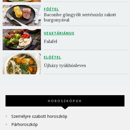
FŐÉTEL
Baconbe göngyölt sertésszűz rakott 
burgonyával
VEGETÁRIÁNUS
Falafel
ELŐÉTEL
Újházy tyúkhúsleves
HOROSZKÓPOK
Személyre szabott horoszkóp
Párhoroszkóp