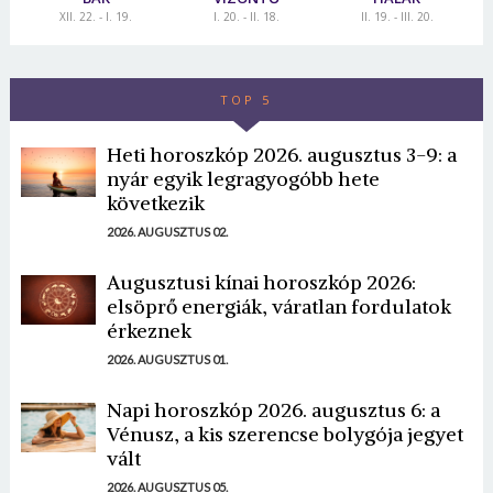
XII. 22. - I. 19.
I. 20. - II. 18.
II. 19. - III. 20.
TOP 5
Heti horoszkóp 2026. augusztus 3-9: a
nyár egyik legragyogóbb hete
következik
2026. AUGUSZTUS 02.
Augusztusi kínai horoszkóp 2026:
elsöprő energiák, váratlan fordulatok
érkeznek
2026. AUGUSZTUS 01.
Napi horoszkóp 2026. augusztus 6: a
Vénusz, a kis szerencse bolygója jegyet
vált
2026. AUGUSZTUS 05.