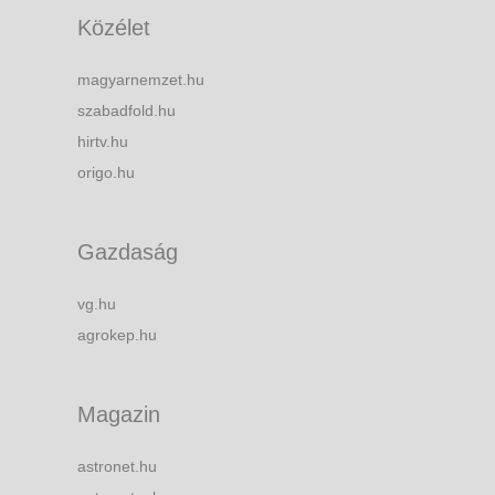
Közélet
magyarnemzet.hu
szabadfold.hu
hirtv.hu
origo.hu
Gazdaság
vg.hu
agrokep.hu
Magazin
astronet.hu