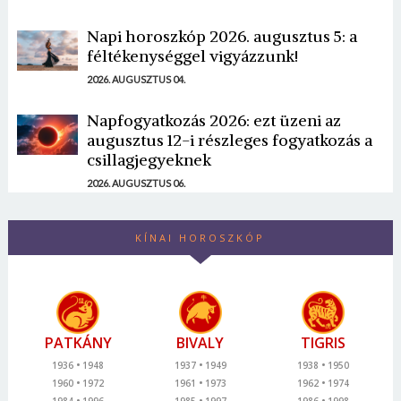
Napi horoszkóp 2026. augusztus 5: a
féltékenységgel vigyázzunk!
2026. AUGUSZTUS 04.
Napfogyatkozás 2026: ezt üzeni az
augusztus 12-i részleges fogyatkozás a
csillagjegyeknek
2026. AUGUSZTUS 06.
KÍNAI HOROSZKÓP
PATKÁNY
BIVALY
TIGRIS
1936
1948
1937
1949
1938
1950
1960
1972
1961
1973
1962
1974
1984
1996
1985
1997
1986
1998