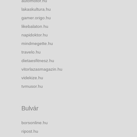
automotor.hu
lakaskultura.hu
gamer.origo.hu
likebalaton.hu
napidoktor.hu
mindmegette.hu
travelo.hu
dietaesfitnesz.hu
vitorlazasmagazin.hu
videkize.hu
tvmusor.hu
Bulvár
borsonline.hu
ripost.hu