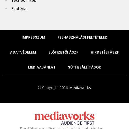
Test és Lélek
Ezotéria
IMPRESSZUM
FELHASZNÁLÁSI FELTÉTELEK
ADATVÉDELEM
ELŐFIZETŐI ÁSZF
HIRDETÉSI ÁSZF
MÉDIAAJÁNLAT
SÜTI BEÁLLÍTÁSOK
© Copyright 2026.
Mediaworks
Portfóliónk minőségi tartalmat jelent minden