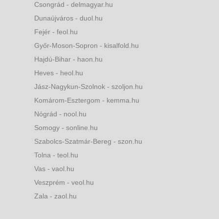
Csongrád - delmagyar.hu
Dunaújváros - duol.hu
Fejér - feol.hu
Győr-Moson-Sopron - kisalfold.hu
Hajdú-Bihar - haon.hu
Heves - heol.hu
Jász-Nagykun-Szolnok - szoljon.hu
Komárom-Esztergom - kemma.hu
Nógrád - nool.hu
Somogy - sonline.hu
Szabolcs-Szatmár-Bereg - szon.hu
Tolna - teol.hu
Vas - vaol.hu
Veszprém - veol.hu
Zala - zaol.hu