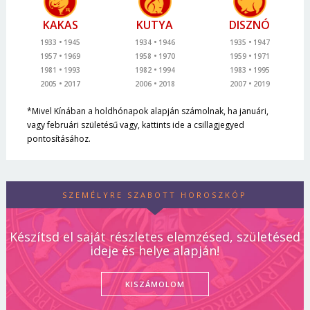
KAKAS
KUTYA
DISZNÓ
1933
1945
1934
1946
1935
1947
1957
1969
1958
1970
1959
1971
1981
1993
1982
1994
1983
1995
2005
2017
2006
2018
2007
2019
*Mivel Kínában a holdhónapok alapján számolnak, ha januári,
vagy februári születésű vagy, kattints ide a csillagjegyed
pontosításához.
SZEMÉLYRE SZABOTT HOROSZKÓP
Készítsd el saját részletes elemzésed, születésed
ideje és helye alapján!
KISZÁMOLOM