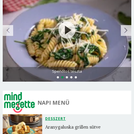
Spenótos tészta
NAPI MENÜ
DESSZERT
Aranygaluska grillen sütve