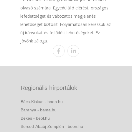
olvasó számára. Egyedülálló elérést, országos
lefedettséget és változatos megjelenési
lehetőséget biztosít. Folyamatosan keressük az
új irányokat és fejlődési lehetőségeket. Ez
jövőnk záloga.
Regionális hírportálok
Bács-Kiskun - baon.hu
Baranya - bama.hu
Békés - beol.hu
Borsod-Abaúj-Zemplén - boon.hu