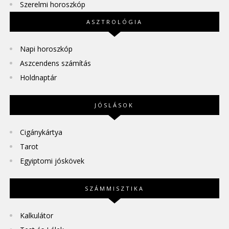
Szerelmi horoszkóp
ASZTROLÓGIA
Napi horoszkóp
Aszcendens számítás
Holdnaptár
JÓSLÁSOK
Cigánykártya
Tarot
Egyiptomi jóskövek
SZÁMMISZTIKA
Kalkulátor