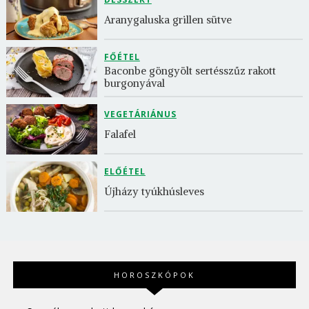
Aranygaluska grillen sütve
FŐÉTEL
Baconbe göngyölt sertésszűz rakott 
burgonyával
VEGETÁRIÁNUS
Falafel
ELŐÉTEL
Újházy tyúkhúsleves
HOROSZKÓPOK