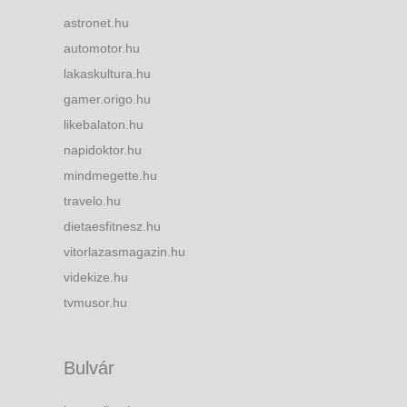
astronet.hu
automotor.hu
lakaskultura.hu
gamer.origo.hu
likebalaton.hu
napidoktor.hu
mindmegette.hu
travelo.hu
dietaesfitnesz.hu
vitorlazasmagazin.hu
videkize.hu
tvmusor.hu
Bulvár