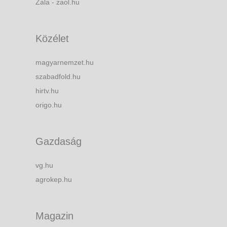
Zala - zaol.hu
Közélet
magyarnemzet.hu
szabadfold.hu
hirtv.hu
origo.hu
Gazdaság
vg.hu
agrokep.hu
Magazin