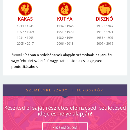
KAKAS
KUTYA
DISZNÓ
1933
1945
1934
1946
1935
1947
1957
1969
1958
1970
1959
1971
1981
1993
1982
1994
1983
1995
2005
2017
2006
2018
2007
2019
*Mivel Kínában a holdhónapok alapján számolnak, ha januári,
vagy februári születésű vagy, kattints ide a csillagjegyed
pontosításához.
SZEMÉLYRE SZABOTT HOROSZKÓP
Készítsd el saját részletes elemzésed, születésed
ideje és helye alapján!
KISZÁMOLOM