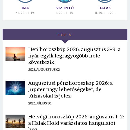
BAK
VÍZÖNTŐ
HALAK
XII. 22. - I. 19.
I. 20. - II. 18.
II. 19. - III. 20.
TOP 5
Heti horoszkóp 2026. augusztus 3-9: a
nyár egyik legragyogóbb hete
következik
2026. AUGUSZTUS 02.
Augusztusi pénzhoroszkóp 2026: a
Jupiter nagy lehetőségeket, de
túlzásokat is jelez
2026. JÚLIUS 30.
Hétvégi horoszkóp 2026. augusztus 1-2:
a Halak Hold varázslatos hangulatot
hoz