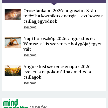
Oroszlánkapu 2026: augusztus 8-án
tetőzik a kozmikus energia – ezt hozza a
csillagjegyednek
2026.08.05.
Napi horoszkóp 2026. augusztus 6: a
Borsonline bejelentkezés
Vénusz, a kis szerencse bolygója jegyet
vált
E-mail cím vagy felhasználónév
2026.08.05.
Augusztusi szerencsenapok 2026:
ezeken a napokon állnak melléd a
Jelszó
csillagok
2026.08.05.
Mégse
Bejelentkezés
VIDEÓK