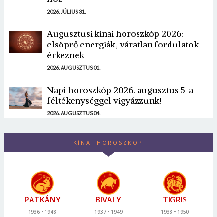
2026. JÚLIUS 31.
Augusztusi kínai horoszkóp 2026:
elsöprő energiák, váratlan fordulatok
érkeznek
2026. AUGUSZTUS 01.
Napi horoszkóp 2026. augusztus 5: a
féltékenységgel vigyázzunk!
2026. AUGUSZTUS 04.
KÍNAI HOROSZKÓP
PATKÁNY
BIVALY
TIGRIS
1936
1948
1937
1949
1938
1950