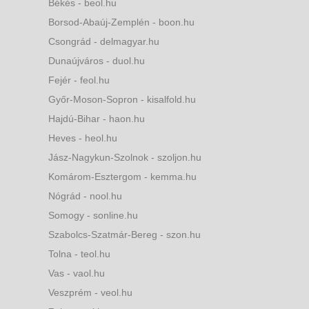
Békés - beol.hu
Borsod-Abaúj-Zemplén - boon.hu
Csongrád - delmagyar.hu
Dunaújváros - duol.hu
Fejér - feol.hu
Győr-Moson-Sopron - kisalfold.hu
Hajdú-Bihar - haon.hu
Heves - heol.hu
Jász-Nagykun-Szolnok - szoljon.hu
Komárom-Esztergom - kemma.hu
Nógrád - nool.hu
Somogy - sonline.hu
Szabolcs-Szatmár-Bereg - szon.hu
Tolna - teol.hu
Vas - vaol.hu
Veszprém - veol.hu