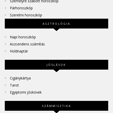
Személyre szabott horoszkóp
Párhoroszkóp
Szerelmi horoszkóp
ASZTROLÓGIA
Napi horoszkóp
Aszcendens számítás
Holdnaptár
JÓSLÁSOK
Cigánykártya
Tarot
Egyiptomi jóskövek
SZÁMMISZTIKA