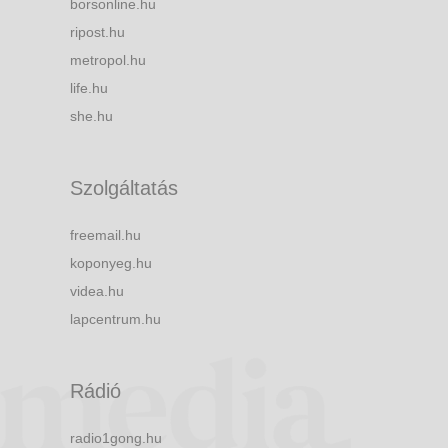
borsonline.hu
ripost.hu
metropol.hu
life.hu
she.hu
Szolgáltatás
freemail.hu
koponyeg.hu
videa.hu
lapcentrum.hu
Rádió
radio1gong.hu