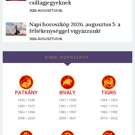
csillagjegyeknek
2026. AUGUSZTUS 06.
Napi horoszkóp 2026. augusztus 5: a
féltékenységgel vigyázzunk!
2026. AUGUSZTUS 04.
KÍNAI HOROSZKÓP
PATKÁNY
BIVALY
TIGRIS
1936
1948
1937
1949
1938
1950
1960
1972
1961
1973
1962
1974
1984
1996
1985
1997
1986
1998
2008
2020
2009
2021
2010
2022