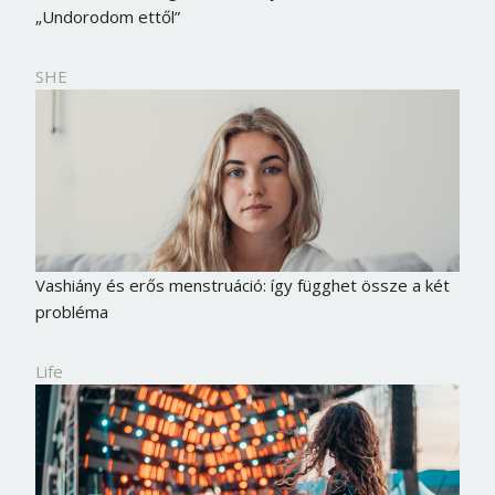
„Undorodom ettől”
SHE
Vashiány és erős menstruáció: így függhet össze a két
probléma
Life