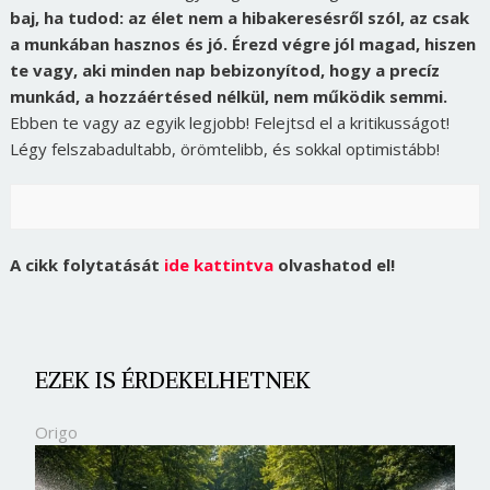
baj, ha tudod: az élet nem a hibakeresésről szól, az csak
a munkában hasznos és jó. Érezd végre jól magad, hiszen
te vagy, aki minden nap bebizonyítod, hogy a precíz
munkád, a hozzáértésed nélkül, nem működik semmi.
Ebben te vagy az egyik legjobb! Felejtsd el a kritikusságot!
Légy felszabadultabb, örömtelibb, és sokkal optimistább!
A cikk folytatását
ide kattintva
olvashatod el!
EZEK IS ÉRDEKELHETNEK
Origo