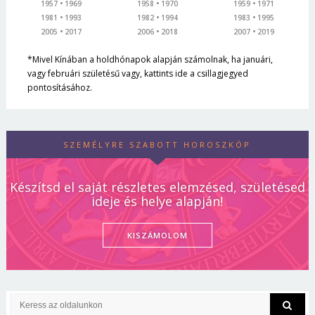
1957
1969
1958
1970
1959
1971
1981
1993
1982
1994
1983
1995
2005
2017
2006
2018
2007
2019
*Mivel Kínában a holdhónapok alapján számolnak, ha januári,
vagy februári születésű vagy, kattints ide a csillagjegyed
pontosításához.
SZEMÉLYRE SZABOTT HOROSZKÓP
Készítsd el saját részletes elemzésed, születésed
ideje és helye alapján!
KISZÁMOLOM