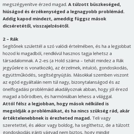
megszégyenítve érzed magad.
A túlzott büszkeséged,
hiúságod és érzékenységed a legnagyobb problémád.
Addig kapod mindezt, ameddig függsz mások
dicséretétől, visszajelzésétől.
2 – Rák
Segítőnek születtél a szó valódi értelmében, és ha a legjobbat
hozod ki magadból, rendkívül hasznos tagja lehetsz a
társadalomnak. A 2-es (a Hold száma – tehát mindez a Rák
jegyűekre is vonatkozik), az érzelmek, intuíció, gondoskodás,
együttműködés, segítségnyújtás. Másokkal szemben viszont
az egód egyáltalán nem túl nagy, bizonytalanságod és az
önelfogadási problémáid akadályoznak abban, hogy jól érezd
magad a bőrödben, és harmóniában lehess a világgal.
Attól félsz a legjobban, hogy mások nélküled is
megoldják a problémáikat, és ha nincs szükség rád, akár
értéktelenebbnek is érezheted magad.
Teli vagy
szeretettel, és akkor vagy boldog, ha segíthetsz, de a túlzott
gondoskodás iránti vágyad nem biztos, hogy mindig