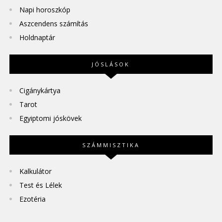
Napi horoszkóp
Aszcendens számítás
Holdnaptár
JÓSLÁSOK
Cigánykártya
Tarot
Egyiptomi jóskövek
SZÁMMISZTIKA
Kalkulátor
Test és Lélek
Ezotéria