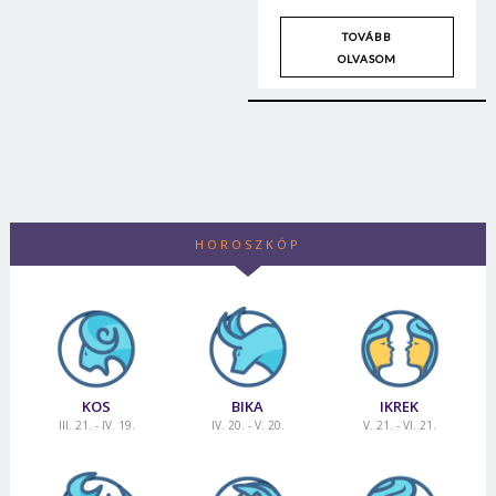
TOVÁBB
OLVASOM
HOROSZKÓP
KOS
BIKA
IKREK
III. 21. - IV. 19.
IV. 20. - V. 20.
V. 21. - VI. 21.