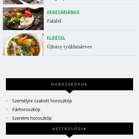
VEGETÁRIÁNUS
Falafel
ELŐÉTEL
Újházy tyúkhúsleves
HOROSZKÓPOK
Személyre szabott horoszkóp
Párhoroszkóp
Szerelmi horoszkóp
ASZTROLÓGIA