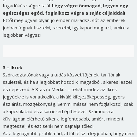
fogadókészségre talál.
Légy végre önmagad, legyen egy
egészséges egód, foglalkozz végre a saját céljaiddal!
Ettől még ugyan olyan jó ember maradsz, sőt az emberek
jobban fognak tisztelni, szeretni, így kapod meg azt, amire a
legjobban vágysz!
3 – Ikrek
Szórakoztatónak vagy a tudás közvetítőjének, tanítónak
születtél, és ha a legjobbat hozod ki magadból, sikeres leszel
és népszerű. A 3-as (a Merkúr – tehát mindez az Ikrek
jegyűekre is vonatkozik), a kiváló kifejezőképesség, gyors
észjárás, mozgékonyság. Semmi mással nem foglalkozol, csak
a kapcsolataid és a karriered építésével. Számodra a
külvilágban elérhető siker a legfontosabb, amiért mindent
megteszel, és ezt senki nem sajnálja tőled.
Az a legnagyobb problémád, attól félsz a legjobban, hogy nem