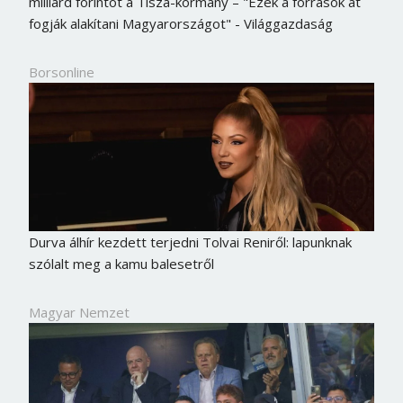
milliárd forintot a Tisza-kormány – "Ezek a források át
fogják alakítani Magyarországot" - Világgazdaság
Borsonline
Durva álhír kezdett terjedni Tolvai Reniről: lapunknak
szólalt meg a kamu balesetről
Magyar Nemzet