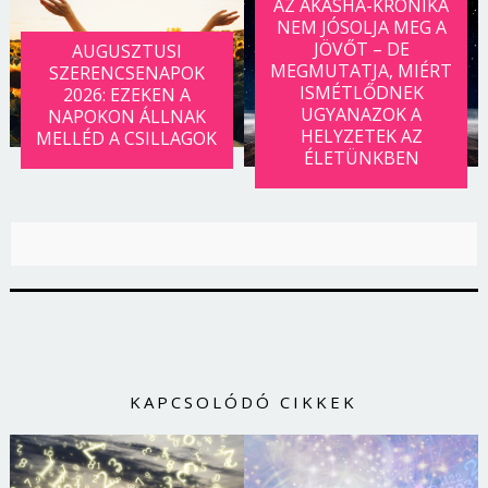
AZ AKASHA-KRÓNIKA
NEM JÓSOLJA MEG A
JÖVŐT – DE
AUGUSZTUSI
MEGMUTATJA, MIÉRT
SZERENCSENAPOK
ISMÉTLŐDNEK
2026: EZEKEN A
UGYANAZOK A
NAPOKON ÁLLNAK
HELYZETEK AZ
MELLÉD A CSILLAGOK
ÉLETÜNKBEN
KAPCSOLÓDÓ CIKKEK