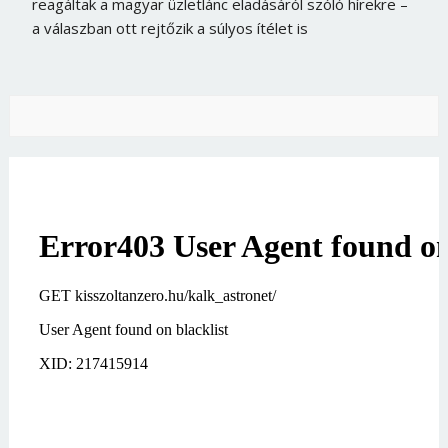
reagáltak a magyar üzletlánc eladásáról szóló hírekre –
a válaszban ott rejtőzik a súlyos ítélet is
Borsonline bejelentkezés
E-mail cím vagy felhasználónév