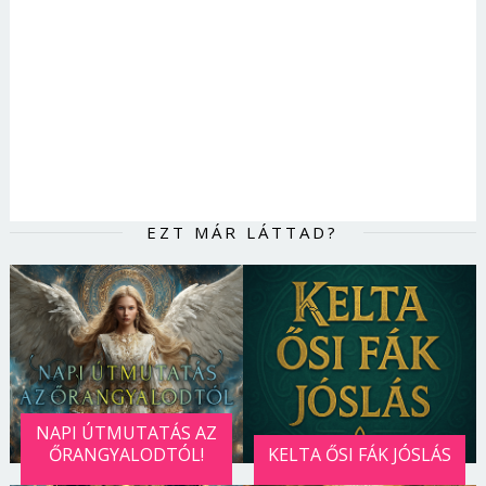
Jelszó
Mégse
Bejelentkezés
EZT MÁR LÁTTAD?
NAPI ÚTMUTATÁS AZ
ŐRANGYALODTÓL!
KELTA ŐSI FÁK JÓSLÁS