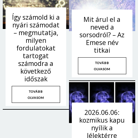
Így számold ki a
Mit árul el a
nyári számodat
neved a
– megmutatja,
sorsodról? – Az
milyen
Emese név
fordulatokat
titkai
tartogat
számodra a
TOVÁBB
következő
OLVASOM
időszak
TOVÁBB
OLVASOM
2026.06.06:
kozmikus kapu
nyílik a
lélektérre