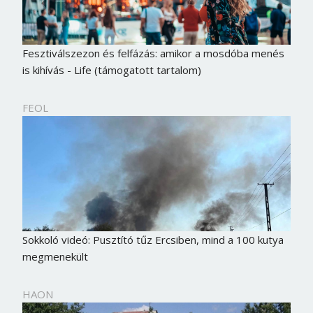
Fesztiválszezon és felfázás: amikor a mosdóba menés
is kihívás - Life (támogatott tartalom)
FEOL
Sokkoló videó: Pusztító tűz Ercsiben, mind a 100 kutya
megmenekült
HAON