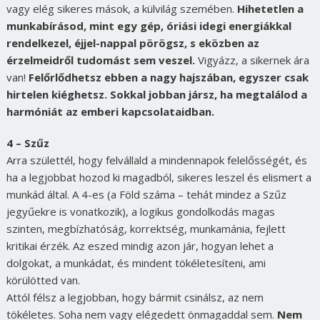
vagy elég sikeres mások, a külvilág szemében.
Hihetetlen a
munkabírásod, mint egy gép, óriási idegi energiákkal
rendelkezel, éjjel-nappal pörögsz, s eközben az
érzelmeidről tudomást sem veszel.
Vigyázz, a sikernek ára
van!
Felőrlődhetsz ebben a nagy hajszában, egyszer csak
hirtelen kiéghetsz. Sokkal jobban jársz, ha megtalálod a
harmóniát az emberi kapcsolataidban.
4 – Szűz
Arra születtél, hogy felvállald a mindennapok felelősségét, és
ha a legjobbat hozod ki magadból, sikeres leszel és elismert a
munkád által. A 4-es (a Föld száma – tehát mindez a Szűz
jegyűekre is vonatkozik), a logikus gondolkodás magas
szinten, megbízhatóság, korrektség, munkamánia, fejlett
kritikai érzék. Az eszed mindig azon jár, hogyan lehet a
dolgokat, a munkádat, és mindent tökéletesíteni, ami
körülötted van.
Attól félsz a legjobban, hogy bármit csinálsz, az nem
tökéletes. Soha nem vagy elégedett önmagaddal sem.
Nem