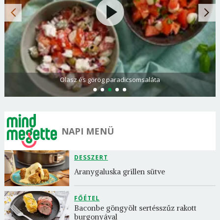
Olasz és görög paradicsomsaláta
NAPI MENÜ
DESSZERT
Aranygaluska grillen sütve
FŐÉTEL
Baconbe göngyölt sertésszűz rakott 
burgonyával