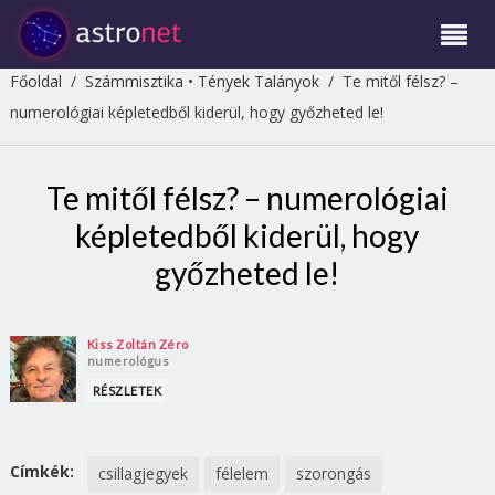
Főoldal
/
Számmisztika
•
Tények Talányok
/
Te mitől félsz? –
numerológiai képletedből kiderül, hogy győzheted le!
Te mitől félsz? – numerológiai
képletedből kiderül, hogy
győzheted le!
Kiss Zoltán Zéro
numerológus
RÉSZLETEK
Címkék:
csillagjegyek
félelem
szorongás