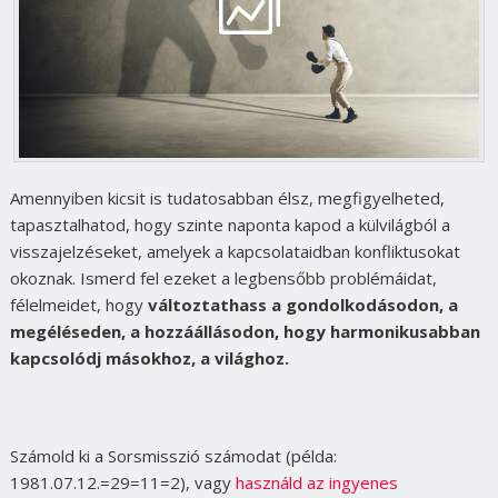
Amennyiben kicsit is tudatosabban élsz, megfigyelheted,
tapasztalhatod, hogy szinte naponta kapod a külvilágból a
visszajelzéseket, amelyek a kapcsolataidban konfliktusokat
okoznak. Ismerd fel ezeket a legbensőbb problémáidat,
félelmeidet, hogy
változtathass a gondolkodásodon, a
megéléseden, a hozzáállásodon, hogy harmonikusabban
kapcsolódj másokhoz, a világhoz.
Számold ki a Sorsmisszió számodat (példa:
1981.07.12.=29=11=2), vagy
használd az ingyenes