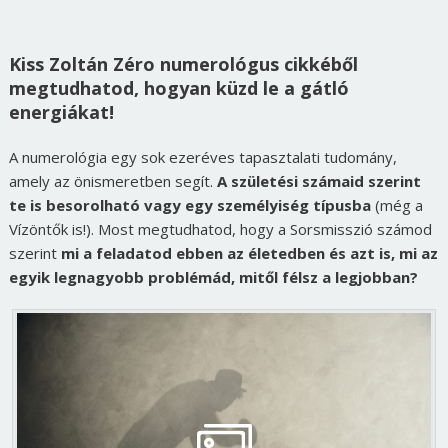
Kiss Zoltán Zéro numerológus cikkéből
megtudhatod, hogyan küzd le a gátló
energiákat!
A numerológia egy sok ezeréves tapasztalati tudomány,
amely az önismeretben segít.
A születési számaid szerint
te is besorolható vagy egy személyiség típusba
(még a
Vízöntők is!). Most megtudhatod, hogy a Sorsmisszió számod
szerint
mi a feladatod ebben az életedben és azt is, mi az
egyik legnagyobb problémád, mitől félsz a legjobban?