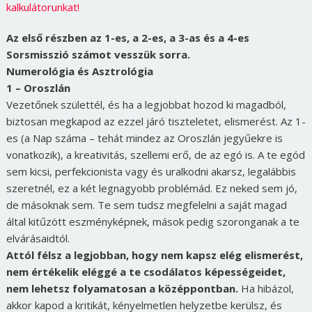
kalkulátorunkat!
Az első részben az 1-es, a 2-es, a 3-as és a 4-es
Sorsmisszió számot vesszük sorra.
Numerológia és Asztrológia
1 – Oroszlán
Vezetőnek születtél, és ha a legjobbat hozod ki magadból,
biztosan megkapod az ezzel járó tiszteletet, elismerést. Az 1-
es (a Nap száma – tehát mindez az Oroszlán jegyűekre is
vonatkozik), a kreativitás, szellemi erő, de az egó is. A te egód
sem kicsi, perfekcionista vagy és uralkodni akarsz, legalábbis
szeretnél, ez a két legnagyobb problémád. Ez neked sem jó,
de másoknak sem. Te sem tudsz megfelelni a saját magad
által kitűzött eszményképnek, mások pedig szoronganak a te
elvárásaidtól.
Attól félsz a legjobban, hogy nem kapsz elég elismerést,
nem értékelik eléggé a te csodálatos képességeidet,
nem lehetsz folyamatosan a középpontban.
Ha hibázol,
akkor kapod a kritikát, kényelmetlen helyzetbe kerülsz, és