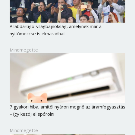
A labdarúgó-világbajnokság, amelynek már a
nyitómeccse is elmaradhat
Mindmegette
7 gyakori hiba, amitől nyáron megnő az áramfogyasztás
– így kezdj el spórolni
Mindmegette