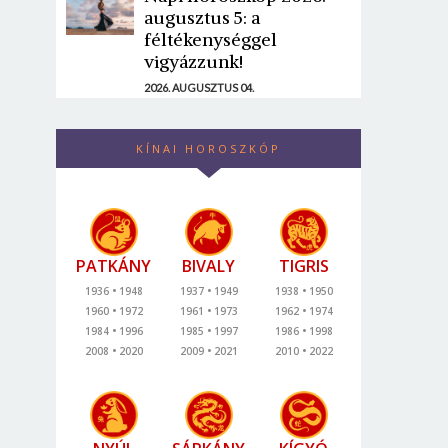
augusztus 5: a
féltékenységgel
vigyázzunk!
2026. AUGUSZTUS 04.
KÍNAI HOROSZKÓP
PATKÁNY
BIVALY
TIGRIS
1936
1948
1937
1949
1938
1950
1960
1972
1961
1973
1962
1974
1984
1996
1985
1997
1986
1998
2008
2020
2009
2021
2010
2022