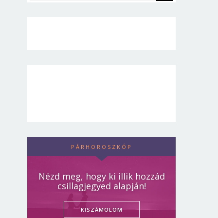
PÁRHOROSZKÓP
Nézd meg, hogy ki illik hozzád
csillagjegyed alapján!
KISZÁMOLOM