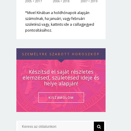
2005
2017
2006
2018
2007
2019
*Mivel Kínában a holdhónapok alapján
számolnak, ha januári, vagy februári
születésű vagy, kattints ide a csillagjegyed
pontosításához.
SZEMÉLYRE SZABOTT HOROSZKÓP
Készítsd el saját részletes
elemzésed, születésed ideje és
helye alapján!
KISZÁMOLOM