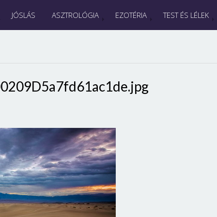
JÓSLÁS
ASZTROLÓGIA
EZOTÉRIA
TEST ÉS LÉLEK
0209D5a7fd61ac1de.jpg