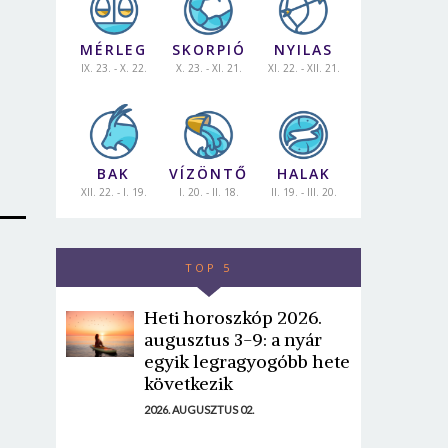
MÉRLEG
SKORPIÓ
NYILAS
IX. 23. - X. 22.
X. 23. - XI. 21.
XI. 22. - XII. 21.
BAK
VÍZÖNTŐ
HALAK
XII. 22. - I. 19.
I. 20. - II. 18.
II. 19. - III. 20.
TOP 5
Heti horoszkóp 2026.
augusztus 3-9: a nyár
egyik legragyogóbb hete
következik
2026. AUGUSZTUS 02.