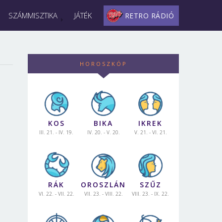
SZÁMMISZTIKA
JÁTÉK
RETRO RÁDIÓ
HOROSZKÓP
KOS
BIKA
IKREK
III. 21. - IV. 19.
IV. 20. - V. 20.
V. 21. - VI. 21.
RÁK
OROSZLÁN
SZŰZ
VI. 22. - VII. 22.
VII. 23. - VIII. 22.
VIII. 23. - IX. 22.