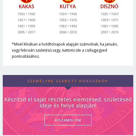
KAKAS
KUTYA
DISZNÓ
1933
1945
1934
1946
1935
1947
1957
1969
1958
1970
1959
1971
1981
1993
1982
1994
1983
1995
2005
2017
2006
2018
2007
2019
*Mivel Kínában a holdhónapok alapján számolnak, ha januári,
vagy februári születésű vagy, kattints ide a csillagjegyed
pontosításához.
SZEMÉLYRE SZABOTT HOROSZKÓP
Készítsd el saját részletes elemzésed, születésed
ideje és helye alapján!
KISZÁMOLOM