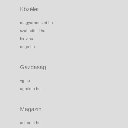
Közélet
magyarnemzet.hu
szabadfold.hu
hirtv.hu
origo.hu
Gazdaság
vg.hu
agrokep.hu
Magazin
astronet.hu