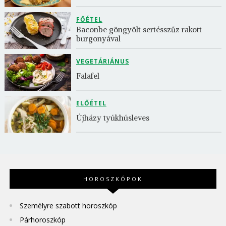
FŐÉTEL
Baconbe göngyölt sertésszűz rakott 
burgonyával
VEGETÁRIÁNUS
Falafel
ELŐÉTEL
Újházy tyúkhúsleves
HOROSZKÓPOK
Személyre szabott horoszkóp
Párhoroszkóp