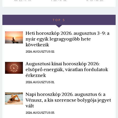
XII. 22. - I. 19.
I. 20. - II. 18.
II. 19. - III. 20.
TOP 5
Heti horoszkóp 2026. augusztus 3-9: a
nyár egyik legragyogóbb hete
következik
2026. AUGUSZTUS 02.
Augusztusi kínai horoszkóp 2026:
elsöprő energiák, váratlan fordulatok
érkeznek
2026. AUGUSZTUS 01.
Napi horoszkóp 2026. augusztus 6: a
Vénusz, a kis szerencse bolygója jegyet
vált
2026. AUGUSZTUS 05.