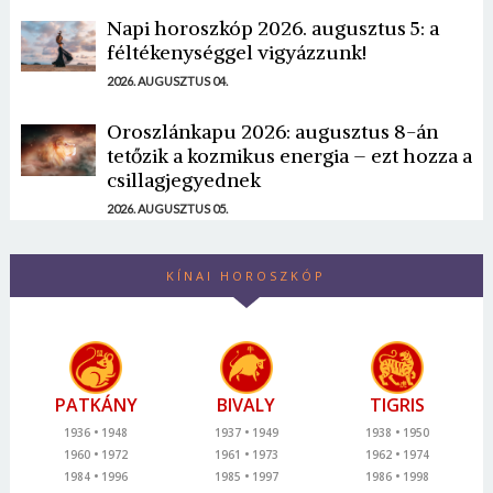
Napi horoszkóp 2026. augusztus 5: a
féltékenységgel vigyázzunk!
2026. AUGUSZTUS 04.
Oroszlánkapu 2026: augusztus 8-án
tetőzik a kozmikus energia – ezt hozza a
csillagjegyednek
2026. AUGUSZTUS 05.
KÍNAI HOROSZKÓP
PATKÁNY
BIVALY
TIGRIS
1936
1948
1937
1949
1938
1950
1960
1972
1961
1973
1962
1974
1984
1996
1985
1997
1986
1998