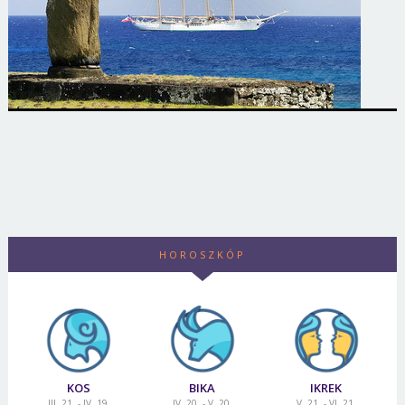
HOROSZKÓP
KOS
BIKA
IKREK
III. 21. - IV. 19.
IV. 20. - V. 20.
V. 21. - VI. 21.