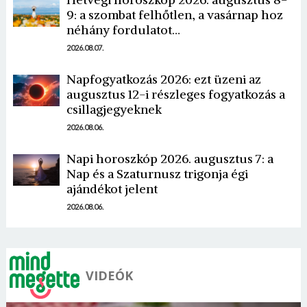
9: a szombat felhőtlen, a vasárnap hoz
néhány fordulatot…
2026.08.07.
Napfogyatkozás 2026: ezt üzeni az
augusztus 12-i részleges fogyatkozás a
Borsonline bejelentkezés
csillagjegyeknek
2026.08.06.
E-mail cím vagy felhasználónév
Napi horoszkóp 2026. augusztus 7: a
Nap és a Szaturnusz trigonja égi
ajándékot jelent
Jelszó
2026.08.06.
Mégse
Bejelentkezés
VIDEÓK