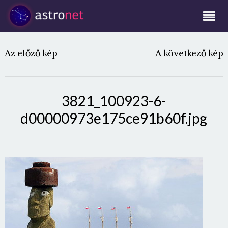
Az előző kép
A következő kép
3821_100923-6-
d00000973e175ce91b60f.jpg