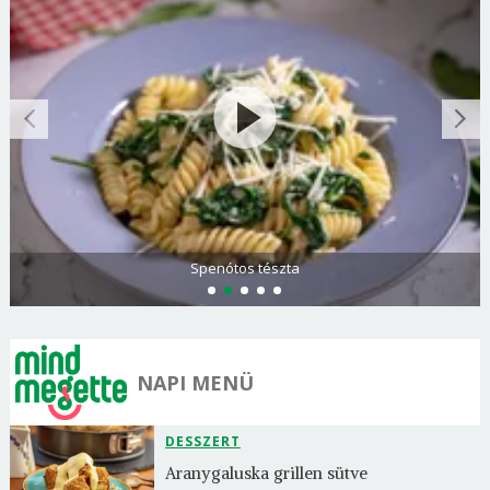
Spenótos tészta
NAPI MENÜ
DESSZERT
Aranygaluska grillen sütve