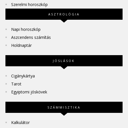
Szerelmi horoszkóp
ASZTROLÓGIA
Napi horoszkóp
Aszcendens számítás
Holdnaptár
JÓSLÁSOK
Cigánykártya
Tarot
Egyiptomi jóskövek
SZÁMMISZTIKA
Kalkulátor