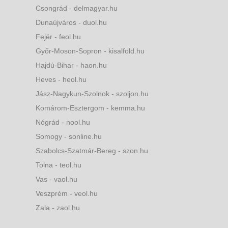
Csongrád - delmagyar.hu
Dunaújváros - duol.hu
Fejér - feol.hu
Győr-Moson-Sopron - kisalfold.hu
Hajdú-Bihar - haon.hu
Heves - heol.hu
Jász-Nagykun-Szolnok - szoljon.hu
Komárom-Esztergom - kemma.hu
Nógrád - nool.hu
Somogy - sonline.hu
Szabolcs-Szatmár-Bereg - szon.hu
Tolna - teol.hu
Vas - vaol.hu
Veszprém - veol.hu
Zala - zaol.hu