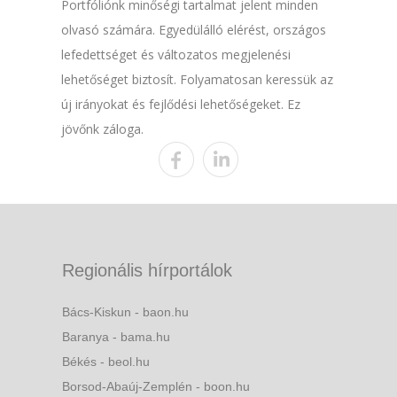
Portfóliónk minőségi tartalmat jelent minden
olvasó számára. Egyedülálló elérést, országos
lefedettséget és változatos megjelenési
lehetőséget biztosít. Folyamatosan keressük az
új irányokat és fejlődési lehetőségeket. Ez
jövőnk záloga.
Regionális hírportálok
Bács-Kiskun - baon.hu
Baranya - bama.hu
Békés - beol.hu
Borsod-Abaúj-Zemplén - boon.hu