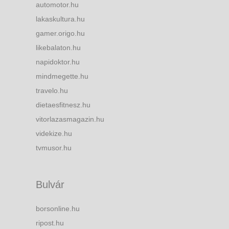
automotor.hu
lakaskultura.hu
gamer.origo.hu
likebalaton.hu
napidoktor.hu
mindmegette.hu
travelo.hu
dietaesfitnesz.hu
vitorlazasmagazin.hu
videkize.hu
tvmusor.hu
Bulvár
borsonline.hu
ripost.hu