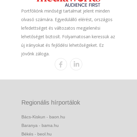
Portfóliónk minőségi tartalmat jelent minden
olvasó számára. Egyedülálló elérést, országos
lefedettséget és változatos megjelenési
lehetőséget biztosít. Folyamatosan keressük az
új irányokat és fejlődési lehetőségeket. Ez
jövőnk záloga.
Regionális hírportálok
Bács-Kiskun - baon.hu
Baranya - bama.hu
Békés - beol.hu