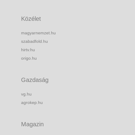
Közélet
magyarnemzet.hu
szabadfold.hu
hirtv.hu
origo.hu
Gazdaság
vg.hu
agrokep.hu
Magazin