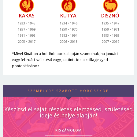
KAKAS
KUTYA
DISZNÓ
1933
1945
1934
1946
1935
1947
1957
1969
1958
1970
1959
1971
1981
1993
1982
1994
1983
1995
2005
2017
2006
2018
2007
2019
*Mivel Kínában a holdhónapok alapján számolnak, ha januári,
vagy februári születésű vagy, kattints ide a csillagjegyed
pontosításához.
SZEMÉLYRE SZABOTT HOROSZKÓP
Készítsd el saját részletes elemzésed, születésed
ideje és helye alapján!
KISZÁMOLOM