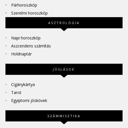
Párhoroszkóp
Szerelmi horoszkóp
ASZTROLÓGIA
Napi horoszkóp
Aszcendens számítás
Holdnaptár
JÓSLÁSOK
Cigánykártya
Tarot
Egyiptomi jóskövek
SZÁMMISZTIKA