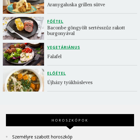
Aranygaluska grillen sütve
FŐÉTEL
Baconbe göngyölt sertésszűz rakott 
burgonyával
VEGETÁRIÁNUS
Falafel
ELŐÉTEL
Újházy tyúkhúsleves
HOROSZKÓPOK
Személyre szabott horoszkóp