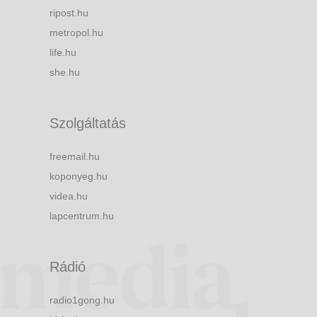
ripost.hu
metropol.hu
life.hu
she.hu
Szolgáltatás
freemail.hu
koponyeg.hu
videa.hu
lapcentrum.hu
Rádió
radio1gong.hu