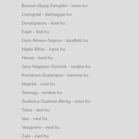
Borsod-Abaúj-Zemplén - boon.hu
Csongrád - delmagyar.hu
Dunaújváros - duol.hu
Fejér - feol.hu
Győr-Moson-Sopron - kisalfold.hu
Hajdú-Bihar - haon.hu
Heves - heol.hu
Jász-Nagykun-Szolnok - szoljon.hu
Komárom-Esztergom - kemma.hu
Nógrád - nool.hu
Somogy - sonline.hu
Szabolcs-Szatmár-Bereg - szon.hu
Tolna - teol.hu
Vas - vaol.hu
Veszprém - veol.hu
Zala - zaol.hu