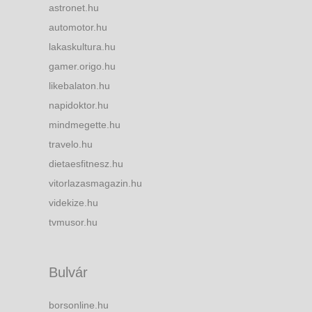
astronet.hu
automotor.hu
lakaskultura.hu
gamer.origo.hu
likebalaton.hu
napidoktor.hu
mindmegette.hu
travelo.hu
dietaesfitnesz.hu
vitorlazasmagazin.hu
videkize.hu
tvmusor.hu
Bulvár
borsonline.hu