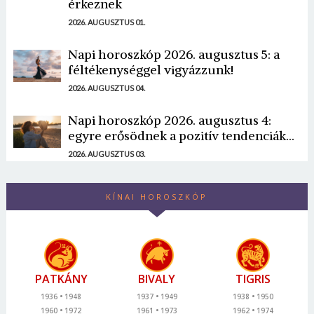
érkeznek
2026. AUGUSZTUS 01.
Napi horoszkóp 2026. augusztus 5: a
féltékenységgel vigyázzunk!
2026. AUGUSZTUS 04.
Napi horoszkóp 2026. augusztus 4:
egyre erősödnek a pozitív tendenciák...
2026. AUGUSZTUS 03.
KÍNAI HOROSZKÓP
PATKÁNY
BIVALY
TIGRIS
1936
1948
1937
1949
1938
1950
1960
1972
1961
1973
1962
1974