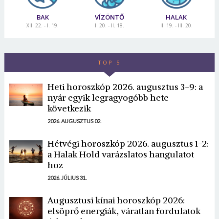
BAK
VÍZÖNTŐ
HALAK
XII. 22. - I. 19.
I. 20. - II. 18.
II. 19. - III. 20.
TOP 5
Heti horoszkóp 2026. augusztus 3-9: a
nyár egyik legragyogóbb hete
következik
2026. AUGUSZTUS 02.
Hétvégi horoszkóp 2026. augusztus 1-2:
a Halak Hold varázslatos hangulatot
hoz
2026. JÚLIUS 31.
Augusztusi kínai horoszkóp 2026:
elsöprő energiák, váratlan fordulatok