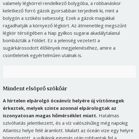
valamely légkörrel rendelkező bolygóba, a robbanáskor
keletkező forró gázok gyorsabban terjednek ki, mint a
bolygón a szökési sebesség. Ezek a gázok magukkal
ragadhatják a környező légkört. Az átmenetileg megszűnt
légkör térségében a Nap gyilkos sugarai akadálytalanul
bombázták a Földet. Ez a jelenség vezetett a
sugárkárosodott élőlények megjelenéséhez, amire a
csontleletek egyértelműen utalnak is.
Mindent elsöprő szökőár
A hirtelen elpárolgó óceánvíz helyére új víztömegek
érkeztek, melyek szinte azonnal elpárologtak az
iszonyatosan magas hőmérséklet miatt.
Hatalmas
szívóhatás jelentkezett, és a víz valószínűleg még napokig
Atlantisz helye felé áramlott. Mialatt az óceán vize egy helyre
hömpölygött, a vulkánok egymás után robbantak fel a