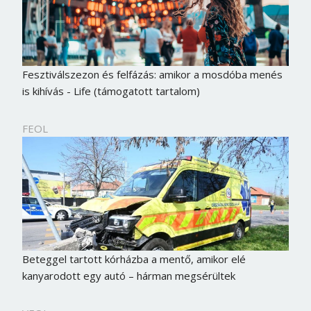
Fesztiválszezon és felfázás: amikor a mosdóba menés
is kihívás - Life (támogatott tartalom)
FEOL
Borsonline bejelentkezés
Beteggel tartott kórházba a mentő, amikor elé
E-mail cím vagy felhasználónév
kanyarodott egy autó – hárman megsérültek