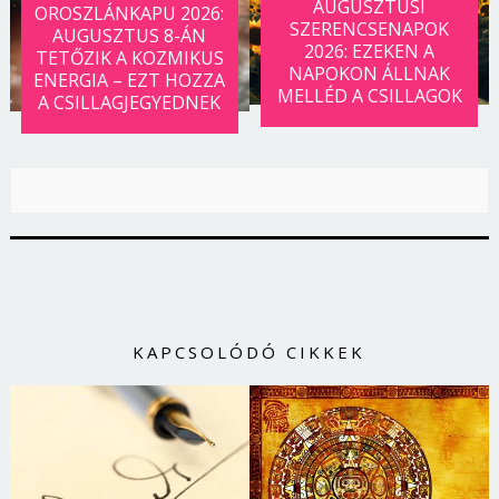
AUGUSZTUSI
OROSZLÁNKAPU 2026:
SZERENCSENAPOK
AUGUSZTUS 8-ÁN
2026: EZEKEN A
TETŐZIK A KOZMIKUS
NAPOKON ÁLLNAK
ENERGIA – EZT HOZZA
MELLÉD A CSILLAGOK
A CSILLAGJEGYEDNEK
KAPCSOLÓDÓ CIKKEK