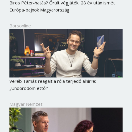
Biros Péter-hatás? Őrült végjáték, 28 év után ismét
Európa-bajnok Magyarország
Borsonline
Veréb Tamás reagált a róla terjedő álhírre:
„Undorodom ettől”
Magyar Nemzet