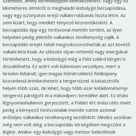
szemben, amely kétféleképpen keletkezhetett. Vagy egy tíz
kilométeres átmérőt is meghaladó kisbolygó becsapódása,
vagy egy iszonyatos erejű vulkáni robbanás hozta létre. Az
sem kizárt, hogy mindkét tényező közreműködött. A
becsapódás épp egy törésvonal mentén történt, az ilyen
helyeken pedig jelentős vulkanikus tevékenység zajlik. A
becsapódás erejét tehát megsokszorozhatták az azt követő
vulkáni kitörések. Az ütközés olyan rettentő nagy energiával
történhetett, hogy a kisbolygó még a Föld szilárd kérgét is
átszakíthatta. Ez azért volt különösen veszélyes, mert a
hirtelen feltárult, igen magas hőmérsékletű földköpeny
közvetlenül érintkezhetett a tengervízzel. A katasztrófa
helyén több száz, de lehet, hogy több ezer köbkilométernyi
tengervíz párolgott el a másodperc töredéke alatt. Ez óriási
légnyomáshullámot gerjesztett, a Földet ért óriási ütés miatt
pedig a környező törésvonalak mentén szinte azonnal
erőteljes vulkanikus tevékenység kezdődött. Mindez azonban
még nem volt elég: a becsapódás térségében megszűnt a
légkör. Amikor egy kisbolygó vagy meteor beleütközik