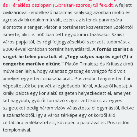
és Héraklész oszlopain (Gibraltári-szoros) túl feküdt.
A fejlett
civilizációval rendelkező hatalmas királyság azonban mohó és
agresszív birodalommá vált, ezért az istenek parancsára
elöntötte a tenger. Platón a történetet közvetetten Szolóntól
ismerte, aki i. e. 560-ban tett egyiptomi utazásakor Szaisz
város papjaitól, és régi feljegyzésekből szerzett tudomást a
9000 évvel korábban történt hanyatlásról.
A forrás szerint a
sziget hirtelen pusztult el: „?egy súlyos nap és éjjel (?) a
tengerbe merülve eltűnt.”
Platón Timaiosz és Kritiasz című
műveiben leírja, hogy Atlantisz gazdag és virágzó föld volt,
amelyet egy isteni dinasztia uralt: Poszeidón tengeristen fiai
népesítették be (nevét a legidősebb fiúról, Atlaszról kapta). A
királyi palota egy kör alakú szigeten helyezkedett el, amelyet
két nagyobb, gyűrűt formázó sziget vett körül, az egyes
szigeteket pedig három vízöv választotta el egymástól, illetve
a szárazföldtől. Így a város térképe egy öt körből álló
céltáblára emlékeztetett, közepén a palotával és Poszeidón
templomával.