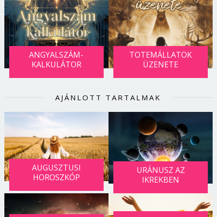
ANGYALSZÁM-
TOTEMÁLLATOK
KALKULÁTOR
ÜZENETE
AJÁNLOTT TARTALMAK
AUGUSZTUSI
URÁNUSZ AZ
HOROSZKÓP
IKREKBEN