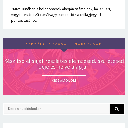
*Mivel Kínában a holdhónapok alapján számolnak, ha januári,
vagy februári születésű vagy, kattints ide a csillagjegyed
pontosításához.
SZEMÉLYRE SZABOTT HOROSZKÓP
Készítsd el saját részletes elemzésed, születésed
ideje és helye alapján!
KISZÁMOLOM