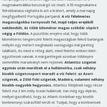
magmakamráikba beszivárgó víz miatt. A fő magmakamra
felrobbanása vághatta ki azt a krátert, amely a mai napig
megfigyelhető Portugália partjainál.
A víz félelmetes
magasságokba tornyosult fel, majd teljes erejéből
nekilendült, és több kilométer magas szökőár söpört
végig a Földön.
A pusztítás erejére utal, hogy több
kilométeres tengerszint feletti magasságban fekvő barlangok
mélyén egy métert meghaladó vastagságú márgaréteg
található, és mind e réteg alatt, mind felette emberi lelet-
együttesek vannak. A márgarétegek azonban többnyire
semmiféle maradványt nem rejtenek.
Atlantisz szigetei
egymás után merültek el a hullámsírba, csak néhány
kisebb szigetcsoport maradt a víz felett: az Azori-
szigetek, a Zöld-foki szigetek, Madeira, valamint néhány
kisebb-nagyobb hegycsúcs.
Atlantisz földjének nagy része
felett ma 3 km mély óceán hullámzik. Van még egy eljárás,
mellyel igazolható, hogy az Atlanti-óceánban egy kisebb
kontinensnyi szárazföld terült el. Tudjuk, hogy a kontinensek