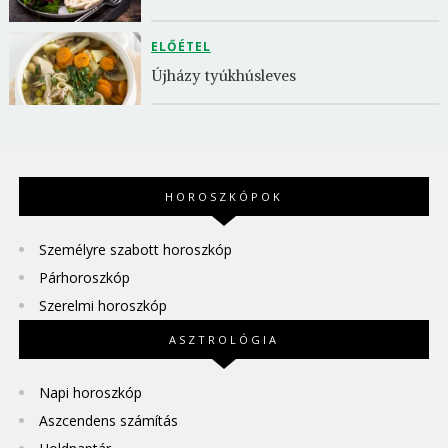
ELŐÉTEL
Újházy tyúkhúsleves
HOROSZKÓPOK
Személyre szabott horoszkóp
Párhoroszkóp
Szerelmi horoszkóp
ASZTROLÓGIA
Napi horoszkóp
Aszcendens számítás