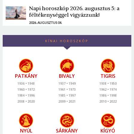
Napi horoszkóp 2026. augusztus 5: a
féltékenységgel vigyázzunk!
2026. AUGUSZTUS 04.
KÍNAI HOROSZKÓP
PATKÁNY
BIVALY
TIGRIS
1936
1948
1937
1949
1938
1950
1960
1972
1961
1973
1962
1974
1984
1996
1985
1997
1986
1998
2008
2020
2009
2021
2010
2022
NYÚL
SÁRKÁNY
KÍGYÓ