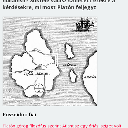
hullámsír? Sokféle válasz született ezekre a
kérdésekre, mi most Platón feljegyz
Poszeidón fiai
Platón görög filozófus szerint Atlantisz egy óriási sziget volt,