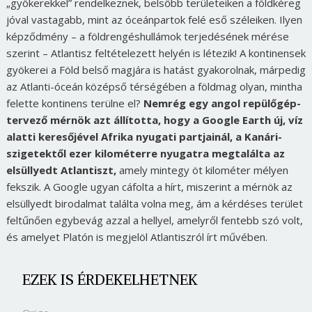
„gyökerekkel” rendelkeznek, belsőbb területeiken a földkéreg
jóval vastagabb, mint az óceánpartok felé eső széleiken. Ilyen
képződmény – a földrengéshullámok terjedésének mérése
szerint – Atlantisz feltételezett helyén is létezik! A kontinensek
gyökerei a Föld belső magjára is hatást gyakorolnak, márpedig
az Atlanti-óceán középső térségében a földmag olyan, mintha
felette kontinens terülne el?
Nemrég egy angol repülőgép-
tervező mérnök azt állította, hogy a Google Earth új, víz
alatti keresőjével Afrika nyugati partjainál, a Kanári-
szigetektől ezer kilométerre nyugatra megtalálta az
elsüllyedt Atlantiszt,
amely mintegy öt kilométer mélyen
fekszik. A Google ugyan cáfolta a hírt, miszerint a mérnök az
elsüllyedt birodalmat találta volna meg, ám a kérdéses terület
feltűnően egybevág azzal a hellyel, amelyről fentebb szó volt,
és amelyet Platón is megjelöl Atlantiszról írt művében.
EZEK IS ÉRDEKELHETNEK