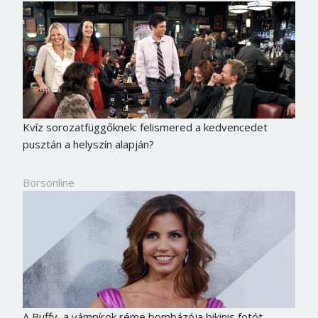
Kvíz sorozatfüggőknek: felismered a kedvencedet
pusztán a helyszín alapján?
Borsonline
A Buffy, a vámpírok réme bombázója bikinis fotót