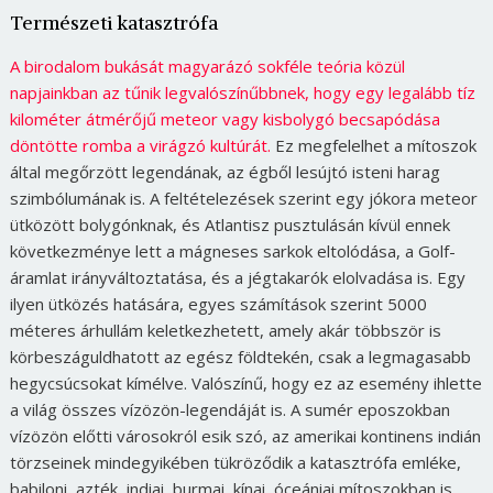
Természeti katasztrófa
A birodalom bukását magyarázó sokféle teória közül
napjainkban az tűnik legvalószínűbbnek, hogy egy legalább tíz
kilométer átmérőjű meteor vagy kisbolygó becsapódása
döntötte romba a virágzó kultúrát.
Ez megfelelhet a mítoszok
által megőrzött legendának, az égből lesújtó isteni harag
szimbólumának is. A feltételezések szerint egy jókora meteor
ütközött bolygónknak, és Atlantisz pusztulásán kívül ennek
következménye lett a mágneses sarkok eltolódása, a Golf-
áramlat irányváltoztatása, és a jégtakarók elolvadása is. Egy
ilyen ütközés hatására, egyes számítások szerint 5000
méteres árhullám keletkezhetett, amely akár többször is
körbeszáguldhatott az egész földtekén, csak a legmagasabb
hegycsúcsokat kímélve. Valószínű, hogy ez az esemény ihlette
a világ összes vízözön-legendáját is. A sumér eposzokban
vízözön előtti városokról esik szó, az amerikai kontinens indián
törzseinek mindegyikében tükröződik a katasztrófa emléke,
babiloni, azték, indiai, burmai, kínai, óceániai mítoszokban is