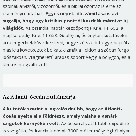
szólnak árvízről, vízözönről, és a bibliai özönvíz is erre az
eseményre utalhat.
Egyes népek időszámítása is azt
sugallja, hogy egy kritikus ponttól kezdték mérni az új
világidőt.
Az ősi indiai naptár kezdőpontja Kr.e. 11 652, a
majáké pedig Kr.e. 11 653. Geológiai, őslénytani kutatások is
arra engednek következtetni, hogy szó szerint egyik napról a
másikra következtek be kataklizmák a Földön a szóban forgó
időszakban. Világméretű áradás söpört végig a bolygón, és a
klíma is megváltozott.
Az Atlanti-óceán hullámsírja
A kutatók szerint a legvalószínűbb, hogy az Atlanti-
óceán nyelte el a földrészt, amely valaha a Kanári-
szigetek környékén volt.
Az óceán aljzatát több expedíció
is vizsgálta, és francia tudósok 3000 méter mélységből olyan