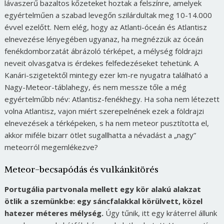
lávaszerű bazaltos kőzeteket hoztak a felszínre, amelyek
egyértelműen a szabad levegőn szilárdultak meg 10-14.000
évvel ezelőtt. Nem elég, hogy az Atlanti-óceán és Atlantisz
elnevezése lényegében ugyanaz, ha megnézzük az óceán
fenékdomborzatát ábrázoló térképet, a mélység földrajzi
neveit olvasgatva is érdekes felfedezéseket tehetünk. A
Kanári-szigetektől mintegy ezer km-re nyugatra található a
Nagy-Meteor-táblahegy, és nem messze tőle a még
egyértelműbb név: Atlantisz-fenékhegy. Ha soha nem létezett
volna Atlantisz, vajon miért szerepelnének ezek a földrajzi
elnevezések a térképeken, s ha nem meteor pusztította el,
akkor miféle bizarr ötlet sugallhatta a névadást a „nagy”
meteorról megemlékezve?
Meteor-becsapódás és vulkánkitörés
Portugália partvonala mellett egy kör alakú alakzat
ötlik a szemünkbe: egy sáncfalakkal körülvett, közel
hatezer méteres mélység.
Úgy tűnik, itt egy kráterrel állunk