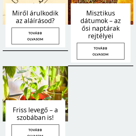
Miről árulkodik
Misztikus
az aláírásod?
dátumok – az
ősi naptárak
TOVÁBB
rejtélyei
OLVASOM
TOVÁBB
OLVASOM
Friss levegő – a
szobában is!
TOVÁBB