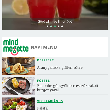
Görögdinnye-limonádé
NAPI MENÜ
DESSZERT
Aranygaluska grillen sütve
FŐÉTEL
Baconbe göngyölt sertésszűz rakott 
burgonyával
VEGETÁRIÁNUS
Falafel