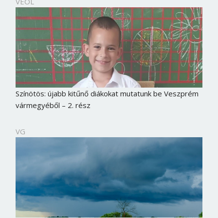
VEOL
Jelszó
Mégse
Bejelentkezés
Színötös: újabb kitűnő diákokat mutatunk be Veszprém
vármegyéből – 2. rész
VG