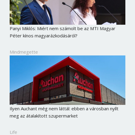
Panyi Miklós: Miért nem számolt be az MTI Magyar
Péter kínos magyarázkodásáról?
Mindmegette
Ilyen Auchant még nem láttál: ebben a városban nyílt
meg az átalakított szupermarket
Life