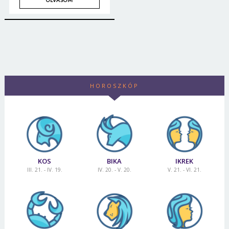
OLVASOM
HOROSZKÓP
KOS
BIKA
IKREK
III. 21. - IV. 19.
IV. 20. - V. 20.
V. 21. - VI. 21.