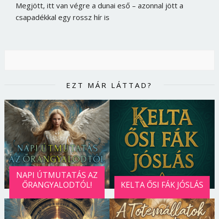
Megjött, itt van végre a dunai eső – azonnal jött a
csapadékkal egy rossz hír is
EZT MÁR LÁTTAD?
NAPI ÚTMUTATÁS AZ
ŐRANGYALODTÓL!
KELTA ŐSI FÁK JÓSLÁS