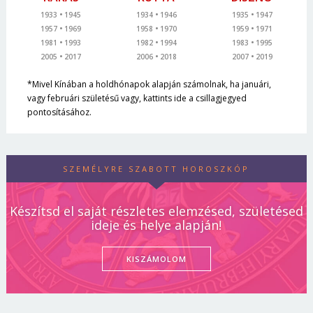
1933
1945
1934
1946
1935
1947
1957
1969
1958
1970
1959
1971
1981
1993
1982
1994
1983
1995
2005
2017
2006
2018
2007
2019
*Mivel Kínában a holdhónapok alapján számolnak, ha januári,
vagy februári születésű vagy, kattints ide a csillagjegyed
pontosításához.
SZEMÉLYRE SZABOTT HOROSZKÓP
Készítsd el saját részletes elemzésed, születésed
ideje és helye alapján!
KISZÁMOLOM