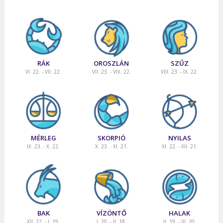
RÁK
OROSZLÁN
SZŰZ
VI. 22. - VII. 22.
VII. 23. - VIII. 22.
VIII. 23. - IX. 22.
MÉRLEG
SKORPIÓ
NYILAS
IX. 23. - X. 22.
X. 23. - XI. 21.
XI. 22. - XII. 21.
BAK
VÍZÖNTŐ
HALAK
XII. 22. - I. 19.
I. 20. - II. 18.
II. 19. - III. 20.