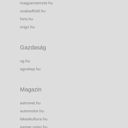
magyarnemzet.hu
szabadfold.hu
hirtv.hu
origo.hu
Gazdaság
vg.hu
agrokep.hu
Magazin
astronet.hu
automotor.hu
lakaskultura.hu
gamer.origo.hu