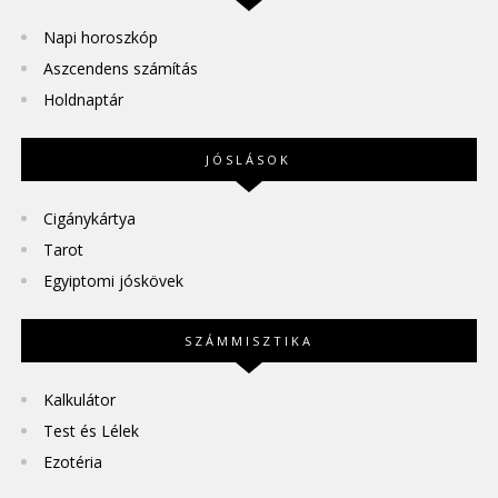
Napi horoszkóp
Aszcendens számítás
Holdnaptár
JÓSLÁSOK
Cigánykártya
Tarot
Egyiptomi jóskövek
SZÁMMISZTIKA
Kalkulátor
Test és Lélek
Ezotéria