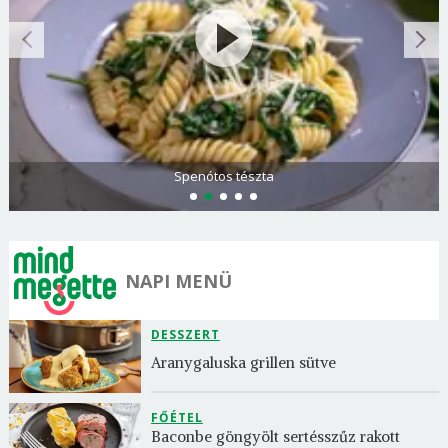
Spenótos tészta
NAPI MENÜ
DESSZERT
Aranygaluska grillen sütve
FŐÉTEL
Baconbe göngyölt sertésszűz rakott 