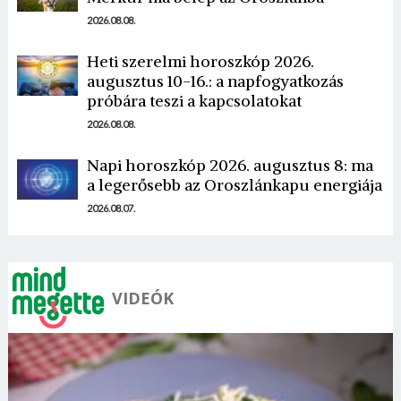
2026.08.08.
Heti szerelmi horoszkóp 2026.
augusztus 10-16.: a napfogyatkozás
próbára teszi a kapcsolatokat
Borsonline bejelentkezés
2026.08.08.
E-mail cím vagy felhasználónév
Napi horoszkóp 2026. augusztus 8: ma
a legerősebb az Oroszlánkapu energiája
2026.08.07.
Jelszó
Mégse
Bejelentkezés
VIDEÓK