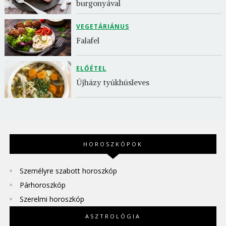
burgonyával
VEGETÁRIÁNUS
Falafel
ELŐÉTEL
Újházy tyúkhúsleves
HOROSZKÓPOK
Személyre szabott horoszkóp
Párhoroszkóp
Szerelmi horoszkóp
ASZTROLÓGIA