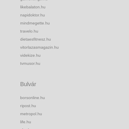
likebalaton.hu
napidoktor.hu
mindmegette.hu
travelo.hu
dietaesfitnesz.hu
vitorlazasmagazin.hu
videkize.hu
tvmusor.hu
Bulvár
borsonline.hu
ripost.hu
metropol.hu
life.hu