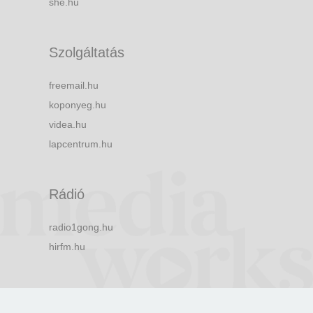
she.hu
Szolgáltatás
freemail.hu
koponyeg.hu
videa.hu
lapcentrum.hu
Rádió
radio1gong.hu
hirfm.hu