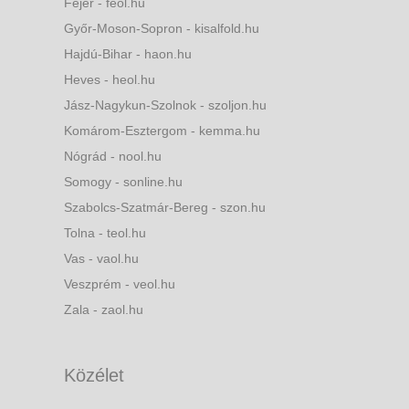
Fejér - feol.hu
Győr-Moson-Sopron - kisalfold.hu
Hajdú-Bihar - haon.hu
Heves - heol.hu
Jász-Nagykun-Szolnok - szoljon.hu
Komárom-Esztergom - kemma.hu
Nógrád - nool.hu
Somogy - sonline.hu
Szabolcs-Szatmár-Bereg - szon.hu
Tolna - teol.hu
Vas - vaol.hu
Veszprém - veol.hu
Zala - zaol.hu
Közélet