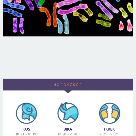
HOROSZKÓP
KOS
BIKA
IKREK
III. 21. - IV. 19.
IV. 20. - V. 20.
V. 21. - VI. 21.