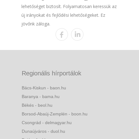
lehetőséget biztosít. Folyamatosan keressük az
új irányokat és fejlődési lehetőségeket. Ez
jövőnk záloga.
Regionális hírportálok
Bács-Kiskun - baon.hu
Baranya - bama.hu
Békés - beol.hu
Borsod-Abaúj-Zemplén - boon.hu
Csongrád - delmagyar.hu
Dunaújváros - duol.hu