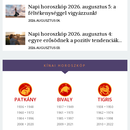
Napi horoszkóp 2026. augusztus 5: a
féltékenységgel vigyázzunk!
2026. AUGUSZTUS 04.
Napi horoszkóp 2026. augusztus 4:
egyre erősödnek a pozitív tendenciák...
2026. AUGUSZTUS 03.
KÍNAI HOROSZKÓP
PATKÁNY
BIVALY
TIGRIS
1936
1948
1937
1949
1938
1950
1960
1972
1961
1973
1962
1974
1984
1996
1985
1997
1986
1998
2008
2020
2009
2021
2010
2022