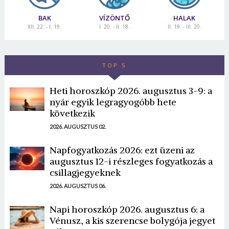
BAK
VÍZÖNTŐ
HALAK
XII. 22. - I. 19.
I. 20. - II. 18.
II. 19. - III. 20.
TOP 5
Heti horoszkóp 2026. augusztus 3-9: a
nyár egyik legragyogóbb hete
következik
2026. AUGUSZTUS 02.
Napfogyatkozás 2026: ezt üzeni az
augusztus 12-i részleges fogyatkozás a
csillagjegyeknek
2026. AUGUSZTUS 06.
Napi horoszkóp 2026. augusztus 6: a
Vénusz, a kis szerencse bolygója jegyet