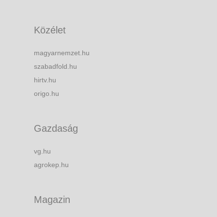
Közélet
magyarnemzet.hu
szabadfold.hu
hirtv.hu
origo.hu
Gazdaság
vg.hu
agrokep.hu
Magazin