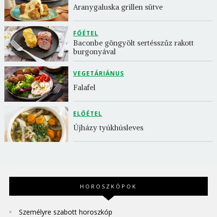
Aranygaluska grillen sütve
FŐÉTEL
Baconbe göngyölt sertésszűz rakott 
burgonyával
VEGETÁRIÁNUS
Falafel
ELŐÉTEL
Újházy tyúkhúsleves
HOROSZKÓPOK
Személyre szabott horoszkóp