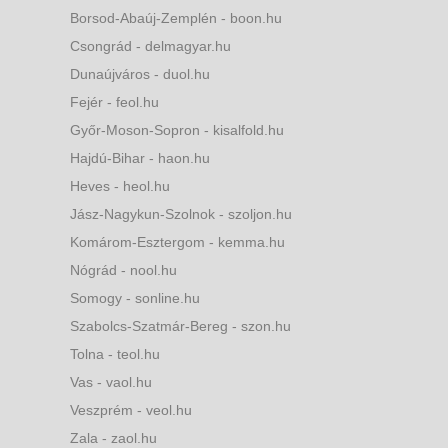
Borsod-Abaúj-Zemplén - boon.hu
Csongrád - delmagyar.hu
Dunaújváros - duol.hu
Fejér - feol.hu
Győr-Moson-Sopron - kisalfold.hu
Hajdú-Bihar - haon.hu
Heves - heol.hu
Jász-Nagykun-Szolnok - szoljon.hu
Komárom-Esztergom - kemma.hu
Nógrád - nool.hu
Somogy - sonline.hu
Szabolcs-Szatmár-Bereg - szon.hu
Tolna - teol.hu
Vas - vaol.hu
Veszprém - veol.hu
Zala - zaol.hu