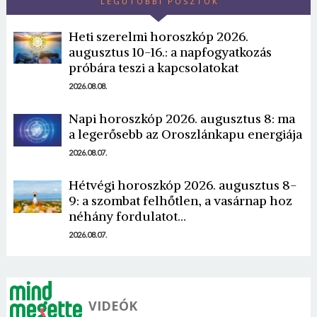
LEGUTÓBBI POSZTOK
Heti szerelmi horoszkóp 2026.
augusztus 10-16.: a napfogyatkozás
próbára teszi a kapcsolatokat
2026.08.08.
Borsonline bejelentkezés
Napi horoszkóp 2026. augusztus 8: ma
a legerősebb az Oroszlánkapu energiája
E-mail cím vagy felhasználónév
2026.08.07.
Hétvégi horoszkóp 2026. augusztus 8-
9: a szombat felhőtlen, a vasárnap hoz
Jelszó
néhány fordulatot…
2026.08.07.
Mégse
Bejelentkezés
VIDEÓK