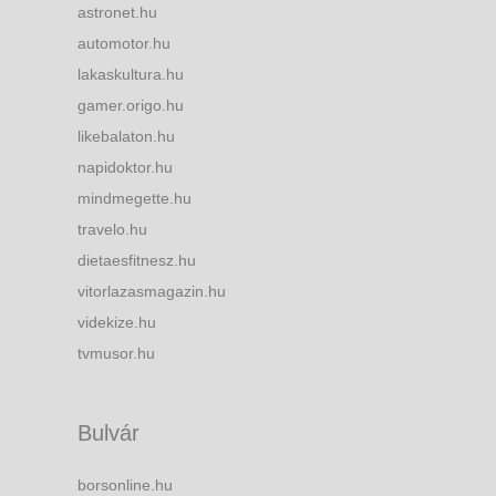
astronet.hu
automotor.hu
lakaskultura.hu
gamer.origo.hu
likebalaton.hu
napidoktor.hu
mindmegette.hu
travelo.hu
dietaesfitnesz.hu
vitorlazasmagazin.hu
videkize.hu
tvmusor.hu
Bulvár
borsonline.hu