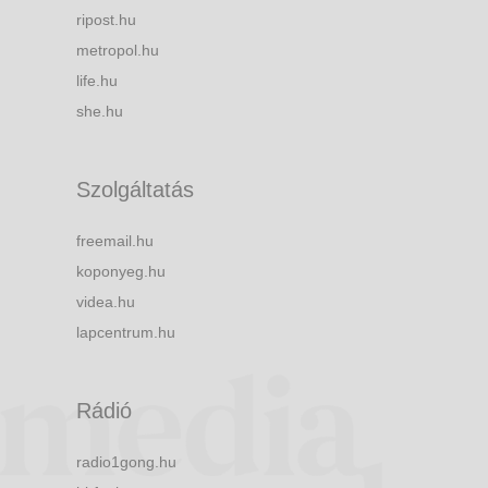
ripost.hu
metropol.hu
life.hu
she.hu
Szolgáltatás
freemail.hu
koponyeg.hu
videa.hu
lapcentrum.hu
Rádió
radio1gong.hu