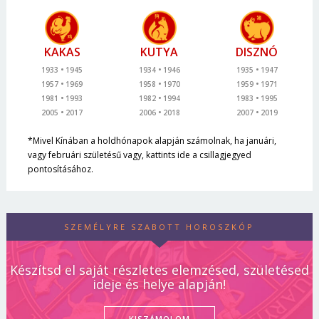
KAKAS
KUTYA
DISZNÓ
1933
1945
1934
1946
1935
1947
1957
1969
1958
1970
1959
1971
1981
1993
1982
1994
1983
1995
2005
2017
2006
2018
2007
2019
*Mivel Kínában a holdhónapok alapján számolnak, ha januári,
vagy februári születésű vagy, kattints ide a csillagjegyed
pontosításához.
SZEMÉLYRE SZABOTT HOROSZKÓP
Készítsd el saját részletes elemzésed, születésed
ideje és helye alapján!
KISZÁMOLOM