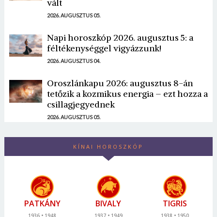
vált
2026. AUGUSZTUS 05.
Napi horoszkóp 2026. augusztus 5: a
féltékenységgel vigyázzunk!
2026. AUGUSZTUS 04.
Oroszlánkapu 2026: augusztus 8-án
tetőzik a kozmikus energia – ezt hozza a
csillagjegyednek
2026. AUGUSZTUS 05.
KÍNAI HOROSZKÓP
PATKÁNY
BIVALY
TIGRIS
1936
1948
1937
1949
1938
1950