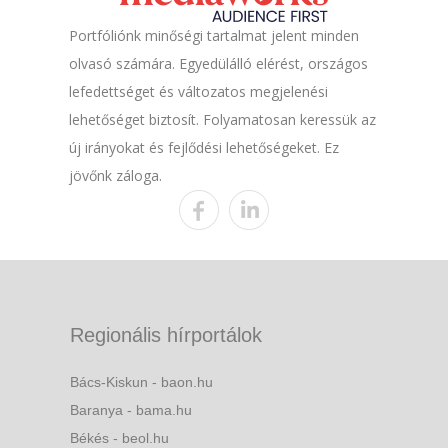
Portfóliónk minőségi tartalmat jelent minden
olvasó számára. Egyedülálló elérést, országos
lefedettséget és változatos megjelenési
lehetőséget biztosít. Folyamatosan keressük az
új irányokat és fejlődési lehetőségeket. Ez
jövőnk záloga.
Regionális hírportálok
Bács-Kiskun - baon.hu
Baranya - bama.hu
Békés - beol.hu