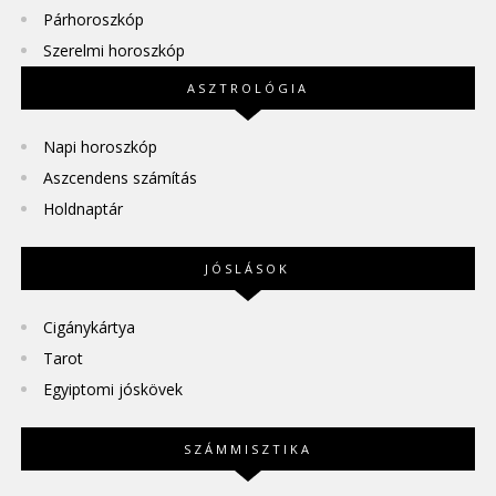
Párhoroszkóp
Szerelmi horoszkóp
ASZTROLÓGIA
Napi horoszkóp
Aszcendens számítás
Holdnaptár
JÓSLÁSOK
Cigánykártya
Tarot
Egyiptomi jóskövek
SZÁMMISZTIKA