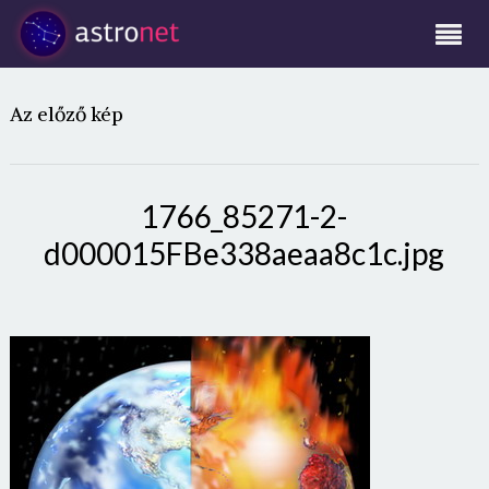
Az előző kép
1766_85271-2-
d000015FBe338aeaa8c1c.jpg