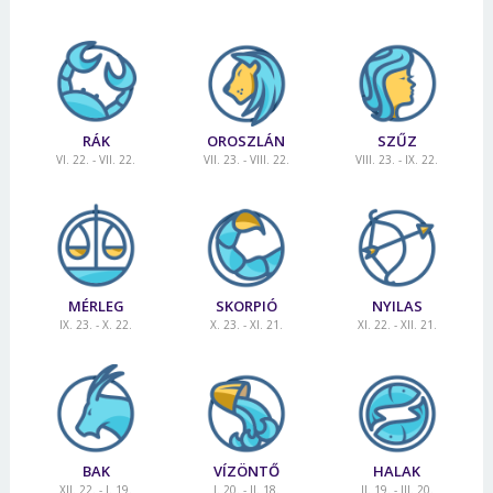
RÁK
OROSZLÁN
SZŰZ
VI. 22. - VII. 22.
VII. 23. - VIII. 22.
VIII. 23. - IX. 22.
MÉRLEG
SKORPIÓ
NYILAS
IX. 23. - X. 22.
X. 23. - XI. 21.
XI. 22. - XII. 21.
BAK
VÍZÖNTŐ
HALAK
XII. 22. - I. 19.
I. 20. - II. 18.
II. 19. - III. 20.