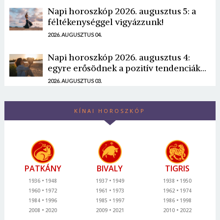
Napi horoszkóp 2026. augusztus 5: a
féltékenységgel vigyázzunk!
2026. AUGUSZTUS 04.
Napi horoszkóp 2026. augusztus 4:
egyre erősödnek a pozitív tendenciák...
2026. AUGUSZTUS 03.
KÍNAI HOROSZKÓP
PATKÁNY
BIVALY
TIGRIS
1936
1948
1937
1949
1938
1950
1960
1972
1961
1973
1962
1974
1984
1996
1985
1997
1986
1998
2008
2020
2009
2021
2010
2022