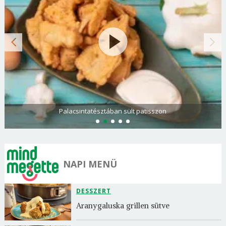
Palacsintatésztában sült patisszon
NAPI MENÜ
DESSZERT
Aranygaluska grillen sütve