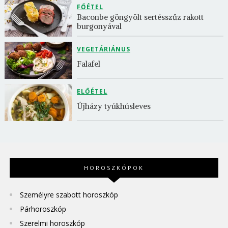
FŐÉTEL
Baconbe göngyölt sertésszűz rakott 
burgonyával
VEGETÁRIÁNUS
Falafel
ELŐÉTEL
Újházy tyúkhúsleves
HOROSZKÓPOK
Személyre szabott horoszkóp
Párhoroszkóp
Szerelmi horoszkóp