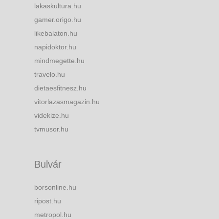
lakaskultura.hu
gamer.origo.hu
likebalaton.hu
napidoktor.hu
mindmegette.hu
travelo.hu
dietaesfitnesz.hu
vitorlazasmagazin.hu
videkize.hu
tvmusor.hu
Bulvár
borsonline.hu
ripost.hu
metropol.hu