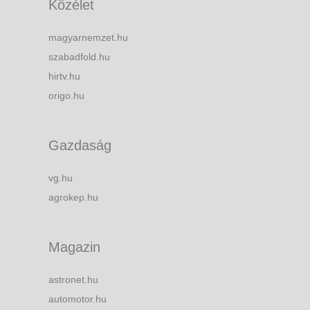
Közélet
magyarnemzet.hu
szabadfold.hu
hirtv.hu
origo.hu
Gazdaság
vg.hu
agrokep.hu
Magazin
astronet.hu
automotor.hu