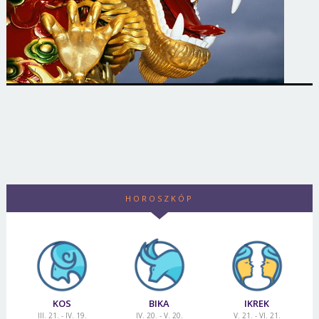
HOROSZKÓP
KOS
BIKA
IKREK
III. 21. - IV. 19.
IV. 20. - V. 20.
V. 21. - VI. 21.