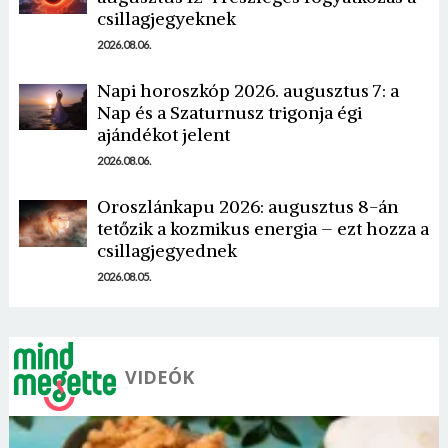
csillagjegyeknek
2026.08.06.
Napi horoszkóp 2026. augusztus 7: a
Nap és a Szaturnusz trigonja égi
ajándékot jelent
Borsonline bejelentkezés
2026.08.06.
E-mail cím vagy felhasználónév
Oroszlánkapu 2026: augusztus 8-án
tetőzik a kozmikus energia – ezt hozza a
csillagjegyednek
Jelszó
2026.08.05.
Mégse
Bejelentkezés
VIDEÓK