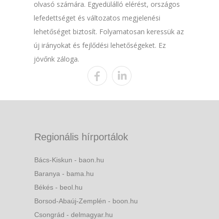
olvasó számára. Egyedülálló elérést, országos
lefedettséget és változatos megjelenési
lehetőséget biztosít. Folyamatosan keressük az
új irányokat és fejlődési lehetőségeket. Ez
jövőnk záloga.
Regionális hírportálok
Bács-Kiskun - baon.hu
Baranya - bama.hu
Békés - beol.hu
Borsod-Abaúj-Zemplén - boon.hu
Csongrád - delmagyar.hu