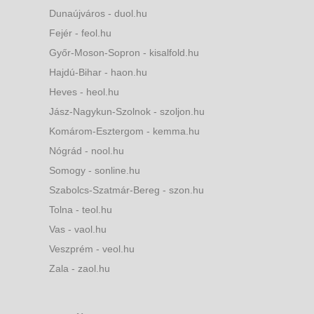
Dunaújváros - duol.hu
Fejér - feol.hu
Győr-Moson-Sopron - kisalfold.hu
Hajdú-Bihar - haon.hu
Heves - heol.hu
Jász-Nagykun-Szolnok - szoljon.hu
Komárom-Esztergom - kemma.hu
Nógrád - nool.hu
Somogy - sonline.hu
Szabolcs-Szatmár-Bereg - szon.hu
Tolna - teol.hu
Vas - vaol.hu
Veszprém - veol.hu
Zala - zaol.hu