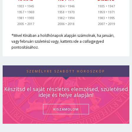
1933
1945
1934
1946
1935
1947
1957
1969
1958
1970
1959
1971
1981
1993
1982
1994
1983
1995
2005
2017
2006
2018
2007
2019
*Mivel Kínában a holdhónapok alapján számolnak, ha januári,
vagy februári születésű vagy, kattints ide a csillagjegyed
pontosításához.
SZEMÉLYRE SZABOTT HOROSZKÓP
Készítsd el saját részletes elemzésed, születésed
ideje és helye alapján!
KISZÁMOLOM