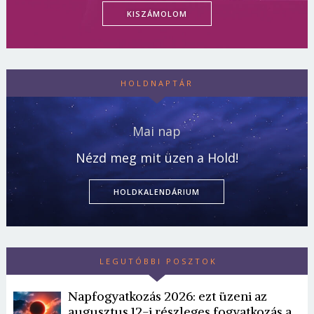
KISZÁMOLOM
HOLDNAPTÁR
Mai nap
Nézd meg mit üzen a Hold!
HOLDKALENDÁRIUM
LEGUTÓBBI POSZTOK
Napfogyatkozás 2026: ezt üzeni az
augusztus 12-i részleges fogyatkozás a