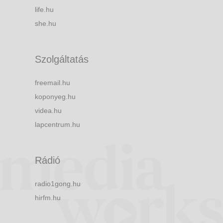
life.hu
she.hu
Szolgáltatás
freemail.hu
koponyeg.hu
videa.hu
lapcentrum.hu
Rádió
radio1gong.hu
hirfm.hu