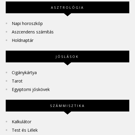
ASZTROLÓGIA
Napi horoszkóp
Aszcendens számítás
Holdnaptár
JÓSLÁSOK
Cigánykártya
Tarot
Egyiptomi jóskövek
SZÁMMISZTIKA
Kalkulátor
Test és Lélek