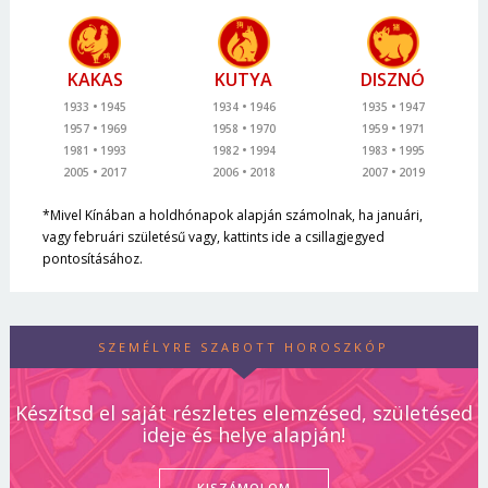
KAKAS
KUTYA
DISZNÓ
1933
1945
1934
1946
1935
1947
1957
1969
1958
1970
1959
1971
1981
1993
1982
1994
1983
1995
2005
2017
2006
2018
2007
2019
*Mivel Kínában a holdhónapok alapján számolnak, ha januári,
vagy februári születésű vagy, kattints ide a csillagjegyed
pontosításához.
SZEMÉLYRE SZABOTT HOROSZKÓP
Készítsd el saját részletes elemzésed, születésed
ideje és helye alapján!
KISZÁMOLOM