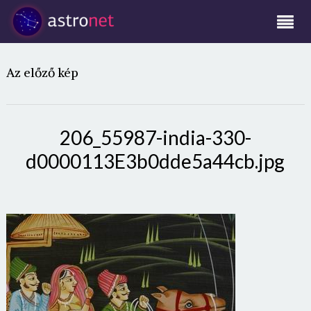
Az előző kép
206_55987-india-330-
d0000113E3b0dde5a44cb.jpg