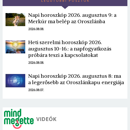
LEGUTÓBBI POSZTOK
Napi horoszkóp 2026. augusztus 9: a
Merkúr ma belép az Oroszlánba
2026.08.08.
Heti szerelmi horoszkóp 2026.
Borsonline bejelentkezés
augusztus 10-16.: a napfogyatkozás
próbára teszi a kapcsolatokat
E-mail cím vagy felhasználónév
2026.08.08.
Napi horoszkóp 2026. augusztus 8: ma
Jelszó
a legerősebb az Oroszlánkapu energiája
2026.08.07.
Mégse
Bejelentkezés
VIDEÓK