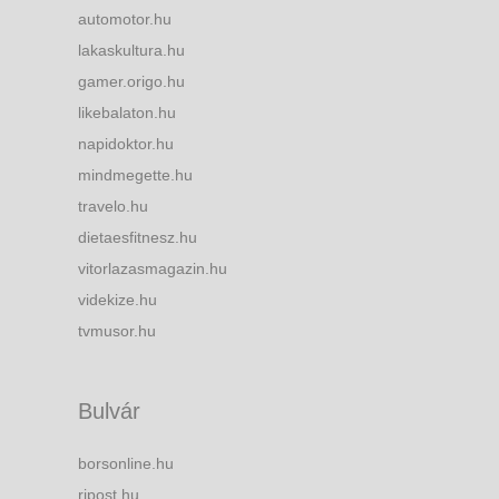
automotor.hu
lakaskultura.hu
gamer.origo.hu
likebalaton.hu
napidoktor.hu
mindmegette.hu
travelo.hu
dietaesfitnesz.hu
vitorlazasmagazin.hu
videkize.hu
tvmusor.hu
Bulvár
borsonline.hu
ripost.hu