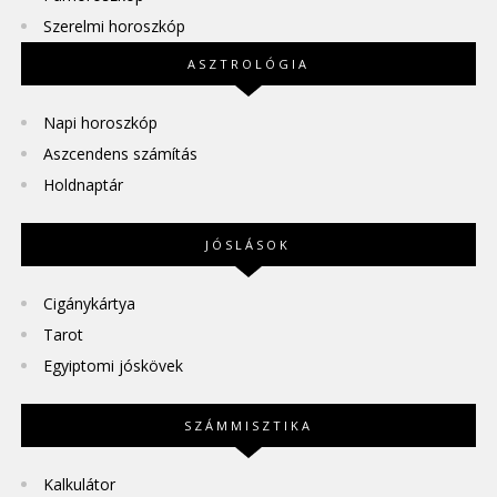
Szerelmi horoszkóp
ASZTROLÓGIA
Napi horoszkóp
Aszcendens számítás
Holdnaptár
JÓSLÁSOK
Cigánykártya
Tarot
Egyiptomi jóskövek
SZÁMMISZTIKA
Kalkulátor