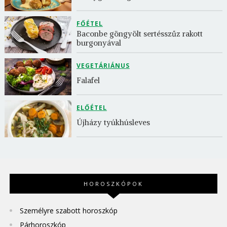
FŐÉTEL
Baconbe göngyölt sertésszűz rakott 
burgonyával
VEGETÁRIÁNUS
Falafel
ELŐÉTEL
Újházy tyúkhúsleves
HOROSZKÓPOK
Személyre szabott horoszkóp
Párhoroszkóp