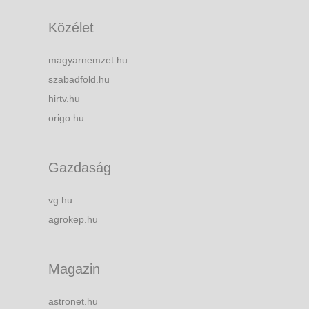
Közélet
magyarnemzet.hu
szabadfold.hu
hirtv.hu
origo.hu
Gazdaság
vg.hu
agrokep.hu
Magazin
astronet.hu