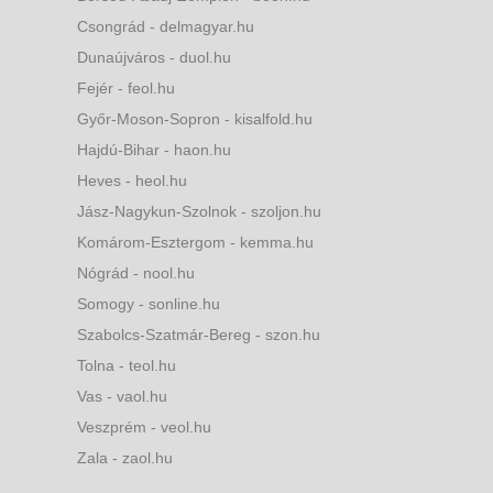
Csongrád - delmagyar.hu
Dunaújváros - duol.hu
Fejér - feol.hu
Győr-Moson-Sopron - kisalfold.hu
Hajdú-Bihar - haon.hu
Heves - heol.hu
Jász-Nagykun-Szolnok - szoljon.hu
Komárom-Esztergom - kemma.hu
Nógrád - nool.hu
Somogy - sonline.hu
Szabolcs-Szatmár-Bereg - szon.hu
Tolna - teol.hu
Vas - vaol.hu
Veszprém - veol.hu
Zala - zaol.hu