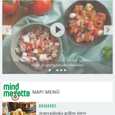
Olasz és görög paradicsomsaláta
NAPI MENÜ
DESSZERT
Aranygaluska grillen sütve