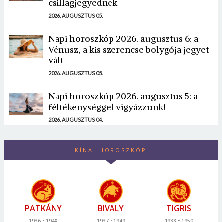
csillagjegyednek
2026. AUGUSZTUS 05.
Napi horoszkóp 2026. augusztus 6: a
Vénusz, a kis szerencse bolygója jegyet
vált
2026. AUGUSZTUS 05.
Napi horoszkóp 2026. augusztus 5: a
féltékenységgel vigyázzunk!
2026. AUGUSZTUS 04.
KÍNAI HOROSZKÓP
PATKÁNY
BIVALY
TIGRIS
1936
1948
1937
1949
1938
1950