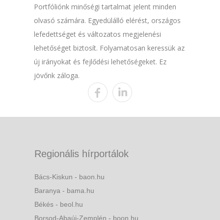
Portfóliónk minőségi tartalmat jelent minden
olvasó számára. Egyedülálló elérést, országos
lefedettséget és változatos megjelenési
lehetőséget biztosít. Folyamatosan keressük az
új irányokat és fejlődési lehetőségeket. Ez
jövőnk záloga.
Regionális hírportálok
Bács-Kiskun - baon.hu
Baranya - bama.hu
Békés - beol.hu
Borsod-Abaúj-Zemplén - boon.hu