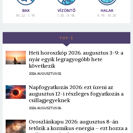
BAK
VÍZÖNTŐ
HALAK
XII. 22. - I. 19.
I. 20. - II. 18.
II. 19. - III. 20.
TOP 5
Heti horoszkóp 2026. augusztus 3-9: a
nyár egyik legragyogóbb hete
következik
2026. AUGUSZTUS 02.
Napfogyatkozás 2026: ezt üzeni az
augusztus 12-i részleges fogyatkozás a
csillagjegyeknek
2026. AUGUSZTUS 06.
Oroszlánkapu 2026: augusztus 8-án
tetőzik a kozmikus energia – ezt hozza a