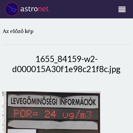
Az előző kép
1655_84159-w2-
d000015A30f1e98c21f8c.jpg