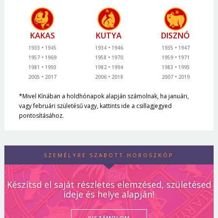
KAKAS
KUTYA
DISZNÓ
1933
1945
1934
1946
1935
1947
1957
1969
1958
1970
1959
1971
1981
1993
1982
1994
1983
1995
2005
2017
2006
2018
2007
2019
*Mivel Kínában a holdhónapok alapján számolnak, ha januári,
vagy februári születésű vagy, kattints ide a csillagjegyed
pontosításához.
SZEMÉLYRE SZABOTT HOROSZKÓP
Készítsd el saját részletes elemzésed, születésed
ideje és helye alapján!
KISZÁMOLOM