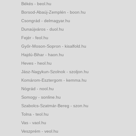
Békés - beol.hu
Borsod-Abaúj-Zemplén - boon.hu
Csongrád - delmagyar.hu
Dunaújváros - duol.hu
Fejér - feol.hu
Győr-Moson-Sopron - kisalfold.hu
Hajdú-Bihar - haon.hu
Heves - heol.hu
Jász-Nagykun-Szolnok - szoljon.hu
Komárom-Esztergom - kemma.hu
Nógrád - nool.hu
Somogy - sonline.hu
Szabolcs-Szatmár-Bereg - szon.hu
Tolna - teol.hu
Vas - vaol.hu
Veszprém - veol.hu