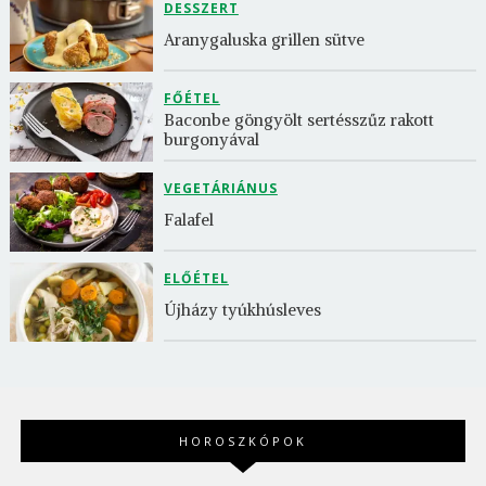
DESSZERT
Aranygaluska grillen sütve
FŐÉTEL
Baconbe göngyölt sertésszűz rakott 
burgonyával
VEGETÁRIÁNUS
Falafel
ELŐÉTEL
Újházy tyúkhúsleves
HOROSZKÓPOK