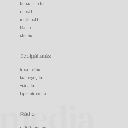
borsonline.hu
ripost.hu
metropol.hu
life.hu
she.hu
Szolgáltatás
freemail.hu
koponyeg.hu
videa.hu
lapcentrum.hu
Rádió
radio1gong.hu