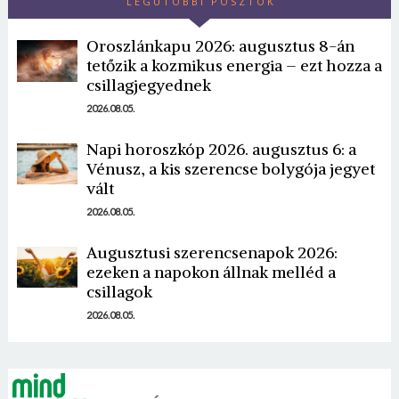
LEGUTÓBBI POSZTOK
Oroszlánkapu 2026: augusztus 8-án
tetőzik a kozmikus energia – ezt hozza a
csillagjegyednek
2026.08.05.
Napi horoszkóp 2026. augusztus 6: a
Borsonline bejelentkezés
Vénusz, a kis szerencse bolygója jegyet
vált
E-mail cím vagy felhasználónév
2026.08.05.
Augusztusi szerencsenapok 2026:
Jelszó
ezeken a napokon állnak melléd a
csillagok
2026.08.05.
Mégse
Bejelentkezés