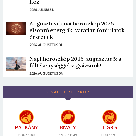
hoz
2026. JÚLIUS 31.
Augusztusi kínai horoszkóp 2026:
elsöprő energiák, váratlan fordulatok
érkeznek
2026. AUGUSZTUS 01.
Napi horoszkóp 2026. augusztus 5: a
féltékenységgel vigyázzunk!
2026. AUGUSZTUS 04.
KÍNAI HOROSZKÓP
PATKÁNY
BIVALY
TIGRIS
1936
1948
1937
1949
1938
1950