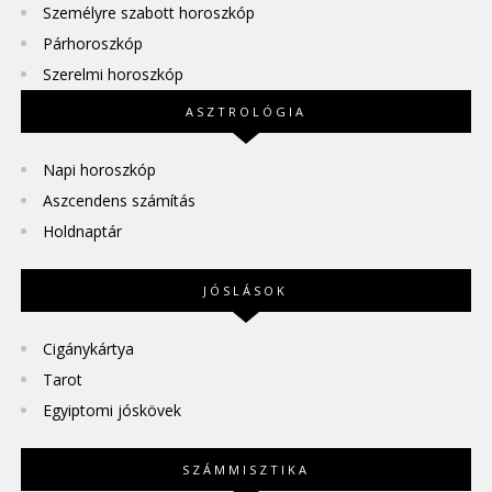
Személyre szabott horoszkóp
Párhoroszkóp
Szerelmi horoszkóp
ASZTROLÓGIA
Napi horoszkóp
Aszcendens számítás
Holdnaptár
JÓSLÁSOK
Cigánykártya
Tarot
Egyiptomi jóskövek
SZÁMMISZTIKA