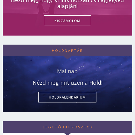
Nézd meg, hogy ki illik hozzád csillagjegyed
alapján!
KISZÁMOLOM
HOLDNAPTÁR
Mai nap
Nézd meg mit üzen a Hold!
HOLDKALENDÁRIUM
LEGUTÓBBI POSZTOK