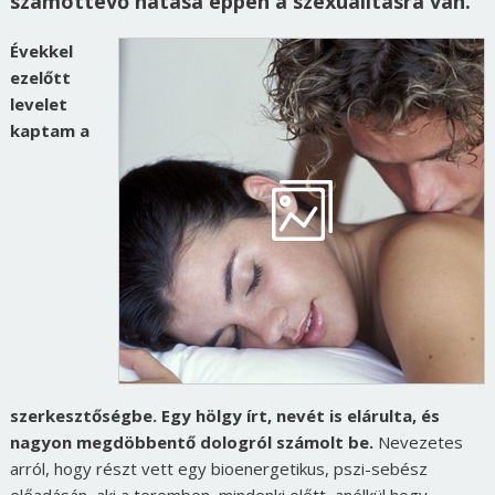
számottevő hatása éppen a szexualitásra van.
Évekkel
ezelőtt
levelet
kaptam a
szerkesztőségbe. Egy hölgy írt, nevét is elárulta, és
nagyon megdöbbentő dologról számolt be.
Nevezetes
arról, hogy részt vett egy bioenergetikus, pszi-sebész