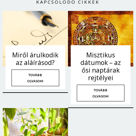
KAPCSOLÓDÓ CIKKEK
Miről árulkodik
Misztikus
az aláírásod?
dátumok – az
ősi naptárak
TOVÁBB
rejtélyei
OLVASOM
TOVÁBB
OLVASOM