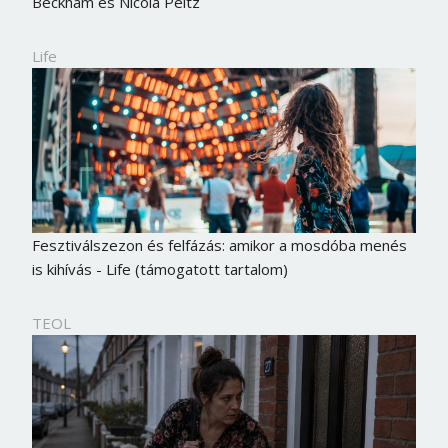
Beckham és Nicola Peltz
Life
Fesztiválszezon és felfázás: amikor a mosdóba menés
is kihívás - Life (támogatott tartalom)
TEOL