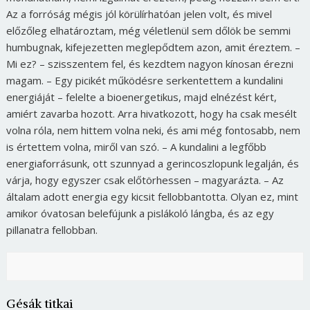
Az a forróság mégis jól körülírhatóan jelen volt, és mivel
előzőleg elhatároztam, még véletlenül sem dőlök be semmi
humbugnak, kifejezetten meglepődtem azon, amit éreztem. –
Mi ez? – szisszentem fel, és kezdtem nagyon kínosan érezni
magam. – Egy picikét működésre serkentettem a kundalini
energiáját – felelte a bioenergetikus, majd elnézést kért,
amiért zavarba hozott. Arra hivatkozott, hogy ha csak mesélt
volna róla, nem hittem volna neki, és ami még fontosabb, nem
is értettem volna, miről van szó. – A kundalini a legfőbb
energiaforrásunk, ott szunnyad a gerincoszlopunk legalján, és
várja, hogy egyszer csak előtörhessen – magyarázta. – Az
általam adott energia egy kicsit fellobbantotta. Olyan ez, mint
amikor óvatosan belefújunk a pislákoló lángba, és az egy
pillanatra fellobban.
Gésák titkai