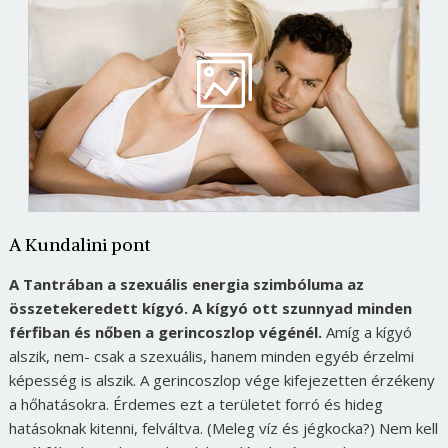
A Kundalini pont
A Tantrában a szexuális energia szimbóluma az
összetekeredett kígyó. A kígyó ott szunnyad minden
férfiban és nőben a gerincoszlop végénél.
Amíg a kígyó
alszik, nem- csak a szexuális, hanem minden egyéb érzelmi
képesség is alszik. A gerincoszlop vége kifejezetten érzékeny
a hőhatásokra. Érdemes ezt a területet forró és hideg
hatásoknak kitenni, felváltva. (Meleg víz és jégkocka?) Nem kell