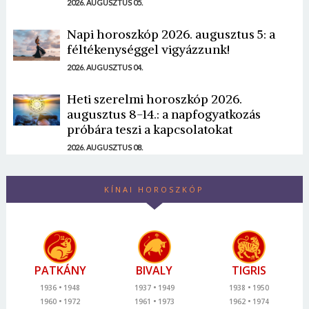
2026. AUGUSZTUS 05.
Napi horoszkóp 2026. augusztus 5: a
féltékenységgel vigyázzunk!
2026. AUGUSZTUS 04.
Heti szerelmi horoszkóp 2026.
augusztus 8-14.: a napfogyatkozás
próbára teszi a kapcsolatokat
2026. AUGUSZTUS 08.
KÍNAI HOROSZKÓP
PATKÁNY
BIVALY
TIGRIS
1936
1948
1937
1949
1938
1950
1960
1972
1961
1973
1962
1974