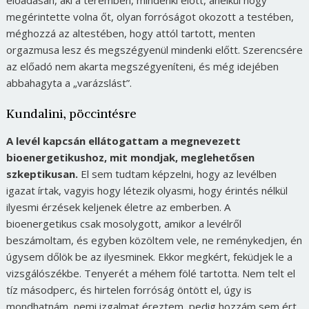
előadásán, aki a teremben, mindenki előtt, anélkül hogy
megérintette volna őt, olyan forróságot okozott a testében,
méghozzá az altestében, hogy attól tartott, menten
orgazmusa lesz és megszégyenül mindenki előtt. Szerencsére
az előadó nem akarta megszégyeníteni, és még idejében
abbahagyta a „varázslást”.
Kundalini, pöccintésre
A levél kapcsán ellátogattam a megnevezett
bioenergetikushoz, mit mondjak, meglehetősen
szkeptikusan.
El sem tudtam képzelni, hogy az levélben
igazat írtak, vagyis hogy létezik olyasmi, hogy érintés nélkül
ilyesmi érzések keljenek életre az emberben. A
bioenergetikus csak mosolygott, amikor a levélről
beszámoltam, és egyben közöltem vele, ne reménykedjen, én
úgysem dőlök be az ilyesminek.
Ekkor megkért, feküdjek le a
vizsgálószékbe. Tenyerét a méhem fölé tartotta. Nem telt el
tíz másodperc, és hirtelen forróság öntött el, úgy is
mondhatnám, nemi izgalmat éreztem, pedig hozzám sem ért.