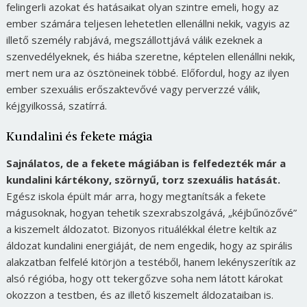
felingerli azokat és hatásaikat olyan szintre emeli, hogy az
ember számára teljesen lehetetlen ellenállni nekik, vagyis az
illető személy rabjává, megszállottjává válik ezeknek a
szenvedélyeknek, és hiába szeretne, képtelen ellenállni nekik,
mert nem ura az ösztöneinek többé. Előfordul, hogy az ilyen
ember szexuális erőszaktevővé vagy perverzzé válik,
kéjgyilkossá, szatírrá.
Kundalini és fekete mágia
Sajnálatos, de a fekete mágiában is felfedezték már a
kundalini kártékony, szörnyű, torz szexuális hatását.
Egész iskola épült már arra, hogy megtanítsák a fekete
mágusoknak, hogyan tehetik szexrabszolgává, „kéjbűnözővé”
a kiszemelt áldozatot. Bizonyos rituálékkal életre keltik az
áldozat kundalini energiáját, de nem engedik, hogy az spirális
alakzatban felfelé kitörjön a testéből, hanem lekényszerítik az
alsó régióba, hogy ott tekergőzve soha nem látott károkat
okozzon a testben, és az illető kiszemelt áldozataiban is.