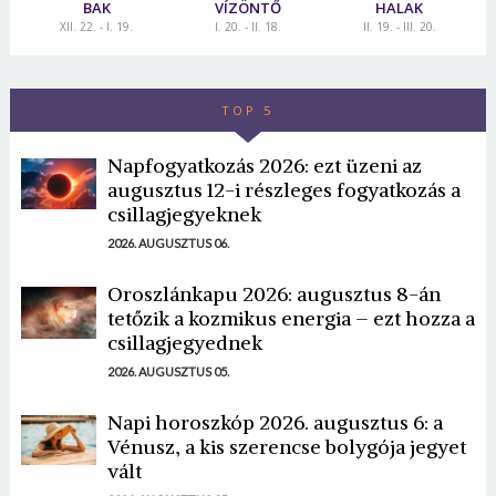
BAK
VÍZÖNTŐ
HALAK
XII. 22. - I. 19.
I. 20. - II. 18.
II. 19. - III. 20.
TOP 5
Napfogyatkozás 2026: ezt üzeni az
augusztus 12-i részleges fogyatkozás a
csillagjegyeknek
2026. AUGUSZTUS 06.
Oroszlánkapu 2026: augusztus 8-án
tetőzik a kozmikus energia – ezt hozza a
csillagjegyednek
2026. AUGUSZTUS 05.
Napi horoszkóp 2026. augusztus 6: a
Vénusz, a kis szerencse bolygója jegyet
vált