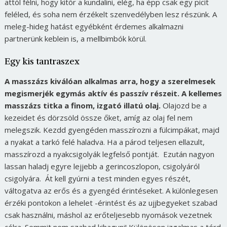
attól félni, hogy kitör a kundalini, elég, ha épp csak egy picit
feléled, és soha nem érzékelt szenvedélyben lesz részünk. A
meleg-hideg hatást egyébként érdemes alkalmazni
partnerünk keblein is, a mellbimbók körül.
Egy kis tantraszex
A masszázs kiválóan alkalmas arra, hogy a szerelmesek
megismerjék egymás aktív és passzív részeit. A kellemes
masszázs titka a finom, izgató illatú olaj.
Olajozd be a
kezeidet és dörzsöld össze őket, amíg az olaj fel nem
melegszik. Kezdd gyengéden masszírozni a fülcimpákat, majd
a nyakat a tarkó felé haladva. Ha a párod teljesen ellazult,
masszírozd a nyakcsigolyák legfelső pontját. Ezután nagyon
lassan haladj egyre lejjebb a gerincoszlopon, csigolyáról
csigolyára. Át kell gyúrni a test minden egyes részét,
váltogatva az erős és a gyengéd érintéseket. A különlegesen
érzéki pontokon a lehelet -érintést és az ujjbegyeket szabad
csak használni, máshol az erőteljesebb nyomások vezetnek