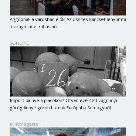
Aggódnak a városban élők! Az összes kilincset lenyomta
a virágmintás ruhás nő
SONLINE
Import dinnye a piacokon? Ötven éve 420 vagonnyi
Borsonline bejelentkezés
görögdinnye gördült útnak Európába Somogyból
E-mail cím vagy felhasználónév
Mindmegette