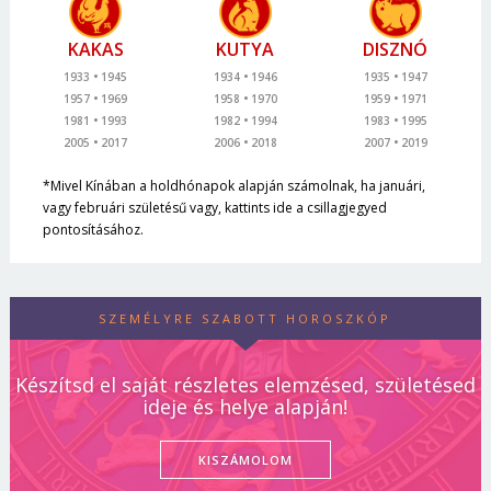
KAKAS
KUTYA
DISZNÓ
1933
1945
1934
1946
1935
1947
1957
1969
1958
1970
1959
1971
1981
1993
1982
1994
1983
1995
2005
2017
2006
2018
2007
2019
*Mivel Kínában a holdhónapok alapján számolnak, ha januári,
vagy februári születésű vagy, kattints ide a csillagjegyed
pontosításához.
SZEMÉLYRE SZABOTT HOROSZKÓP
Készítsd el saját részletes elemzésed, születésed
ideje és helye alapján!
KISZÁMOLOM