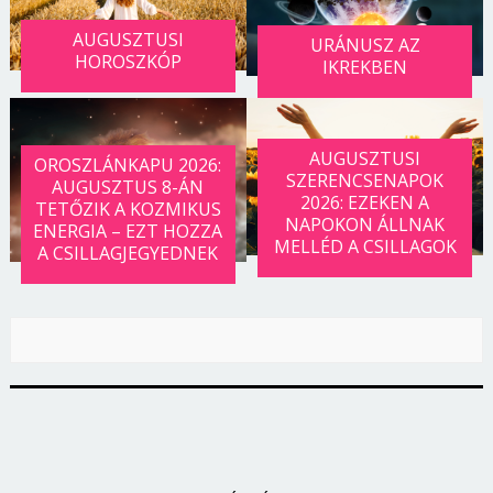
AUGUSZTUSI
URÁNUSZ AZ
HOROSZKÓP
IKREKBEN
AUGUSZTUSI
OROSZLÁNKAPU 2026:
SZERENCSENAPOK
AUGUSZTUS 8-ÁN
2026: EZEKEN A
TETŐZIK A KOZMIKUS
NAPOKON ÁLLNAK
ENERGIA – EZT HOZZA
MELLÉD A CSILLAGOK
A CSILLAGJEGYEDNEK