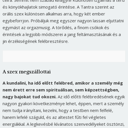
célra. Semmit nem szabad kihagyni! Különösen izgalmas a térd
és könyökhajlatok simogató érintése. A Tantra szerint az
orális szex különösen alkalmas arra, hogy két ember
egybeforrjon. Próbáljuk meg egyszer nagyon lassan eljuttatni
egymást az orgazmusig. A törődés, a finom csókok és
érintések a legjobb módszerei a jang feltámasztásának és a
jin érzékiségének felébresztésre.
A szex megszállottai
A kundalini, ha idő előtt felébred, amikor a személy még
nem érett erre sem spirituálisan, sem képzettségben,
nagy bajokat tud okozni.
Az idő előtti felébredésének egyik
nagyon gyakori következménye lehet, éppen, mert a személy
nem tudja irányítani, kezelni, hogy a testben nem felfelé,
hanem lefelé száguld, és az altestet fűti fel végletes
energiákkal. A legkevésbé kívánatos szenvedélyeket ösztönzi,