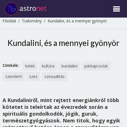
Főoldal
/
Tudomány
/
Kundalini, és a mennyei gyönyör
Kundalini, és a mennyei gyönyör
Címkék:
keleti
kultúra
kundalini
párkapcsolat
szerelem
szex
szexualitás
A Kundaliniről, mint rejtett energiánkról több
kötetet is teleírtak az évezredek során a
spirituális gondolkodók, jógik, guruk,
természetgyógyászok. Nem titok, hogy egyik