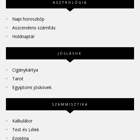
ASZTROLÓGIA
Napi horoszkóp
Aszcendens számítás
Holdnaptár
JÓSLÁSOK
Cigánykártya
Tarot
Egyiptomi jóskövek
SZÁMMISZTIKA
Kalkulátor
Test és Lélek
Ezotéria