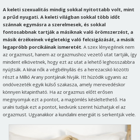
A keleti szexualitás mindig sokkal nyitottabb volt, mint
a prűd nyugati. A keleti világban sokkal több időt
szánnak egymásra a szerelmesek, és sokkal
fontosabbnak tartják a másiknak való örömszerzést, a
másik érzékeinek végletekig való felcsigázását, a másik
legapróbb porcikáinak ismeretét
. A szex lényegének nem
az orgazmust, hanem az orgazmushoz vezető utat tartják, így
mindent elkövetnek, hogy ezt az utat a lehető leghosszabbra
nyújtsák. A kínai nők a végbélnyílás és a herezacskó közötti
részt a Millió Arany pontjának hívják. Itt húzódik ugyanis az
ondóvezeték egyik külső szakasza, amely merevedéskor
könnyen kitapintható. Ha az orgazmus előtt erősen
megnyomjuk ezt a pontot, a magömlés késleltethető. Ha
uralni tudjuk ezt a pontot, kedvünk szerint húzhatjuk el az
orgazmust. Ugyanakkor a kundalini energiát is serkentjük vele.