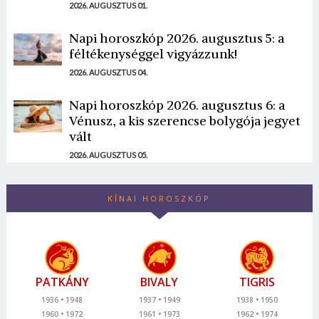
2026. AUGUSZTUS 01.
Napi horoszkóp 2026. augusztus 5: a
féltékenységgel vigyázzunk!
2026. AUGUSZTUS 04.
Napi horoszkóp 2026. augusztus 6: a
Vénusz, a kis szerencse bolygója jegyet
vált
2026. AUGUSZTUS 05.
KÍNAI HOROSZKÓP
PATKÁNY
BIVALY
TIGRIS
1936
1948
1937
1949
1938
1950
1960
1972
1961
1973
1962
1974