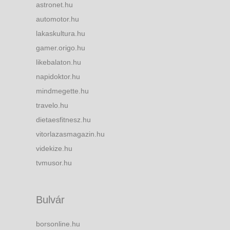
astronet.hu
automotor.hu
lakaskultura.hu
gamer.origo.hu
likebalaton.hu
napidoktor.hu
mindmegette.hu
travelo.hu
dietaesfitnesz.hu
vitorlazasmagazin.hu
videkize.hu
tvmusor.hu
Bulvár
borsonline.hu