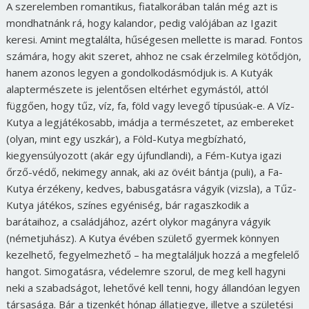
A szerelemben romantikus, fiatalkorában talán még azt is
mondhatnánk rá, hogy kalandor, pedig valójában az Igazit
keresi. Amint megtalálta, hűségesen mellette is marad. Fontos
számára, hogy akit szeret, ahhoz ne csak érzelmileg kötődjön,
hanem azonos legyen a gondolkodásmódjuk is. A Kutyák
alaptermészete is jelentősen eltérhet egymástól, attól
függően, hogy tűz, víz, fa, föld vagy levegő típusúak-e. A Víz-
Kutya a legjátékosabb, imádja a természetet, az embereket
(olyan, mint egy uszkár), a Föld-Kutya megbízható,
kiegyensúlyozott (akár egy újfundlandi), a Fém-Kutya igazi
őrző-védő, nekimegy annak, aki az övéit bántja (puli), a Fa-
Kutya érzékeny, kedves, babusgatásra vágyik (vizsla), a Tűz-
Kutya játékos, színes egyéniség, bár ragaszkodik a
barátaihoz, a családjához, azért olykor magányra vágyik
(németjuhász). A Kutya évében születő gyermek könnyen
kezelhető, fegyelmezhető – ha megtaláljuk hozzá a megfelelő
hangot. Simogatásra, védelemre szorul, de meg kell hagyni
neki a szabadságot, lehetővé kell tenni, hogy állandóan legyen
társasága. Bár a tizenkét hónap állatjegye, illetve a születési