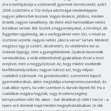
óra is befolyásolja a születendő gyermek természetét, azért
2006 szülöttére a Tűz-Kutya adottságai mindenképpen
nagyon jellemzőek lesznek. Vagyis kíváncsi, játékos, minden
érdekli, nagyon tanulékony, de élete első harmadában nehéz
kordában tartani. Bár tiszteli a hagyományokat, a törvényt, de
független egyéniség, aki a vasfegyelmet nem tűri, s mivel az
ösztönei vezetik, nagyon nehéz „láncra verve” tartani. Mindent
megtesz egy jó szóért, dicséretért, és védelmére kel az
övéinek éppúgy, mint a gyengébbeknek. Gyakran keveredik
verekedésbe, a viták eldöntésénél gyakrabban érvel a testi
erejével, mint a meggyőzéssel. Az, hogy miként viselkedik
konfliktushelyzetben, nagyon tükrözi azt, hogy milyen
családból származik. Ha gondoskodást, szeretetet kapott
gyermekkorában, akkor megtalálja a kompromisszumokat, és
csak akkor nyers, ha vele szemben is durván lépnek fel. Ha a
családban magára hagyták, vagy érzelemszegény
környezetben nőtt fel, akkor – bár általában jó célért harcol – a
nyers erő dominál majd minden megnyilvánulásában. (A cikk