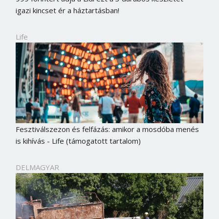
igazi kincset ér a háztartásban!
Life
Fesztiválszezon és felfázás: amikor a mosdóba menés
is kihívás - Life (támogatott tartalom)
DELMAGYAR