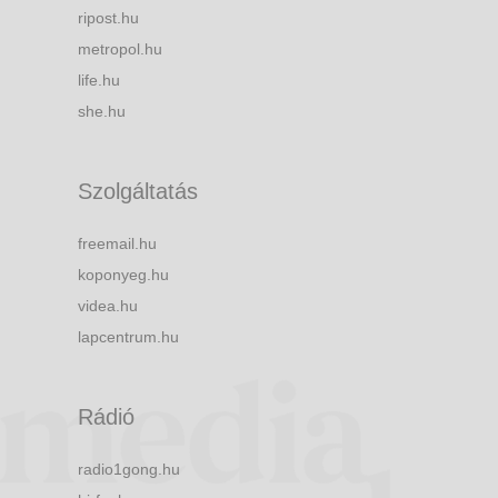
ripost.hu
metropol.hu
life.hu
she.hu
Szolgáltatás
freemail.hu
koponyeg.hu
videa.hu
lapcentrum.hu
Rádió
radio1gong.hu