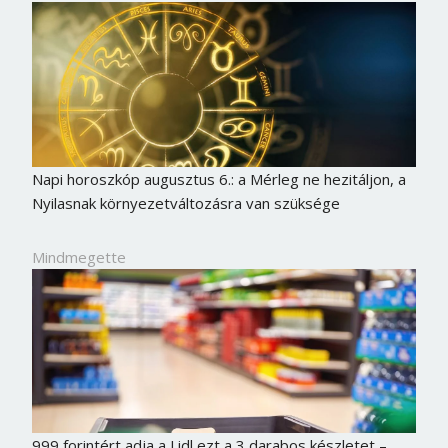
Napi horoszkóp augusztus 6.: a Mérleg ne hezitáljon, a
Nyilasnak környezetváltozásra van szüksége
Mindmegette
999 forintért adja a Lidl ezt a 3 darabos készletet –