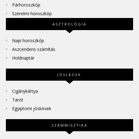
Párhoroszkóp
Szerelmi horoszkóp
ASZTROLÓGIA
Napi horoszkóp
Aszcendens számítás
Holdnaptár
JÓSLÁSOK
Cigánykártya
Tarot
Egyiptomi jóskövek
SZÁMMISZTIKA