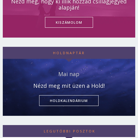
Nézd meg, hogy ki illik hozzád csillagjegyed
alapján!
KISZÁMOLOM
HOLDNAPTÁR
Mai nap
Nézd meg mit üzen a Hold!
HOLDKALENDÁRIUM
LEGUTÓBBI POSZTOK