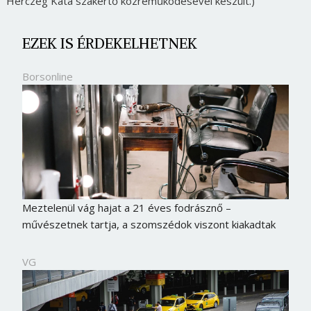
Herczeg Kata szakértő közreműködésével készült.)
EZEK IS ÉRDEKELHETNEK
Borsonline
Meztelenül vág hajat a 21 éves fodrásznő –
művészetnek tartja, a szomszédok viszont kiakadtak
VG