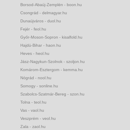
Borsod-Abaúj-Zemplén - boon.hu
Csongrád - delmagyar.hu
Dunaújváros - duol.hu
Fejér - feol.hu
Győr-Moson-Sopron - kisalfold.hu
Hajdú-Bihar - haon.hu
Heves - heol.hu
Jász-Nagykun-Szolnok - szoljon.hu
Komárom-Esztergom - kemma.hu
Nógrád - nool.hu
Somogy - sonline.hu
Szabolcs-Szatmár-Bereg - szon.hu
Tolna - teol.hu
Vas - vaol.hu
Veszprém - veol.hu
Zala - zaol.hu