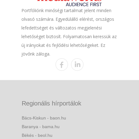
Portfóliónk minőségi tartalmat jelent minden
olvasó számára. Egyedülálló elérést, országos
lefedettséget és változatos megjelenési
lehetőséget biztosít. Folyamatosan keressük az
új irányokat és fejlődési lehetőségeket. Ez
jövőnk záloga.
Regionális hírportálok
Bács-Kiskun - baon.hu
Baranya - bama.hu
Békés - beol.hu