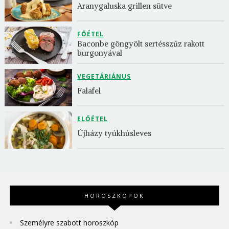
Aranygaluska grillen sütve
FŐÉTEL
Baconbe göngyölt sertésszűz rakott 
burgonyával
VEGETÁRIÁNUS
Falafel
ELŐÉTEL
Újházy tyúkhúsleves
HOROSZKÓPOK
Személyre szabott horoszkóp