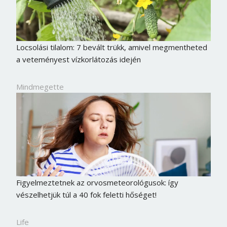
Locsolási tilalom: 7 bevált trükk, amivel megmentheted
a veteményest vízkorlátozás idején
Mindmegette
Figyelmeztetnek az orvosmeteorológusok: így
vészelhetjük túl a 40 fok feletti hőséget!
Life