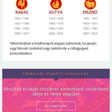
KAKAS
KUTYA
DISZNÓ
1933
1945
1934
1946
1935
1947
1957
1969
1958
1970
1959
1971
1981
1993
1982
1994
1983
1995
2005
2017
2006
2018
2007
2019
*Mivel Kínában a holdhónapok alapján számolnak, ha januári,
vagy februári születésű vagy, kattints ide a csillagjegyed
pontosításához.
SZEMÉLYRE SZABOTT HOROSZKÓP
Készítsd el saját részletes elemzésed, születésed
ideje és helye alapján!
KISZÁMOLOM