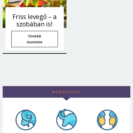
Friss levegő – a
szobában is!
TOVÁBB
OLVASOM
HOROSZKÓP