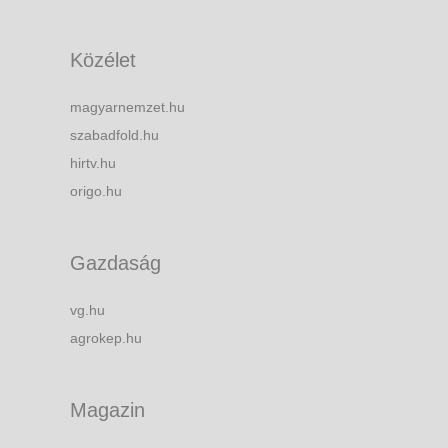
Közélet
magyarnemzet.hu
szabadfold.hu
hirtv.hu
origo.hu
Gazdaság
vg.hu
agrokep.hu
Magazin