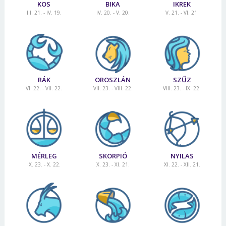
KOS
BIKA
IKREK
III. 21. - IV. 19.
IV. 20. - V. 20.
V. 21. - VI. 21.
RÁK
OROSZLÁN
SZŰZ
VI. 22. - VII. 22.
VII. 23. - VIII. 22.
VIII. 23. - IX. 22.
MÉRLEG
SKORPIÓ
NYILAS
IX. 23. - X. 22.
X. 23. - XI. 21.
XI. 22. - XII. 21.
Borsonline bejelentkezés
E-mail cím vagy felhasználónév