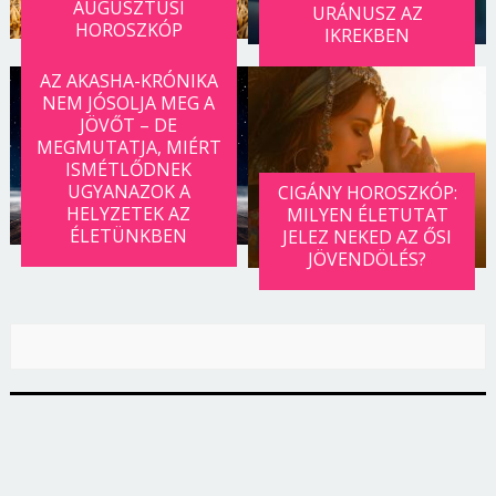
AUGUSZTUSI
URÁNUSZ AZ
HOROSZKÓP
IKREKBEN
AZ AKASHA-KRÓNIKA
NEM JÓSOLJA MEG A
JÖVŐT – DE
MEGMUTATJA, MIÉRT
ISMÉTLŐDNEK
UGYANAZOK A
CIGÁNY HOROSZKÓP:
HELYZETEK AZ
MILYEN ÉLETUTAT
ÉLETÜNKBEN
JELEZ NEKED AZ ŐSI
JÖVENDÖLÉS?