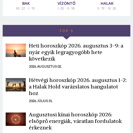
BAK
VÍZÖNTŐ
HALAK
Jelszó
XII. 22. - I. 19.
I. 20. - II. 18.
II. 19. - III. 20.
Mégse
Bejelentkezés
TOP 5
Heti horoszkóp 2026. augusztus 3-9: a
nyár egyik legragyogóbb hete
következik
2026. AUGUSZTUS 02.
Hétvégi horoszkóp 2026. augusztus 1-2:
a Halak Hold varázslatos hangulatot
hoz
2026. JÚLIUS 31.
Augusztusi kínai horoszkóp 2026:
elsöprő energiák, váratlan fordulatok
érkeznek