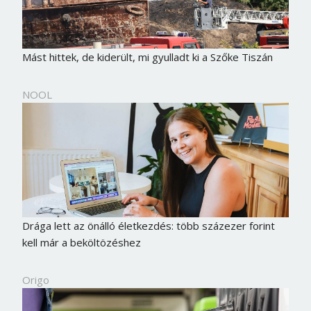
Mást hittek, de kiderült, mi gyulladt ki a Szőke Tiszán
NOOL
Drága lett az önálló életkezdés: több százezer forint
kell már a beköltözéshez
Origo