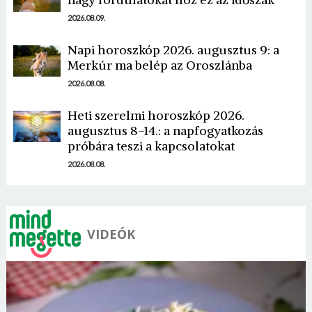
2026.08.09.
Napi horoszkóp 2026. augusztus 9: a
Merkúr ma belép az Oroszlánba
Borsonline bejelentkezés
2026.08.08.
Heti szerelmi horoszkóp 2026.
E-mail cím vagy felhasználónév
augusztus 8-14.: a napfogyatkozás
próbára teszi a kapcsolatokat
2026.08.08.
Jelszó
Mégse
Bejelentkezés
VIDEÓK