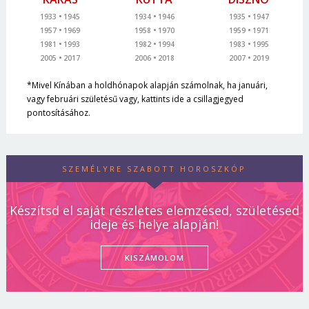
1933
1945
1934
1946
1935
1947
1957
1969
1958
1970
1959
1971
1981
1993
1982
1994
1983
1995
2005
2017
2006
2018
2007
2019
*Mivel Kínában a holdhónapok alapján számolnak, ha januári,
vagy februári születésű vagy, kattints ide a csillagjegyed
pontosításához.
SZEMÉLYRE SZABOTT HOROSZKÓP
Készítsd el saját részletes elemzésed, születésed
ideje és helye alapján!
KISZÁMOLOM