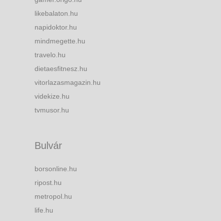
likebalaton.hu
napidoktor.hu
mindmegette.hu
travelo.hu
dietaesfitnesz.hu
vitorlazasmagazin.hu
videkize.hu
tvmusor.hu
Bulvár
borsonline.hu
ripost.hu
metropol.hu
life.hu