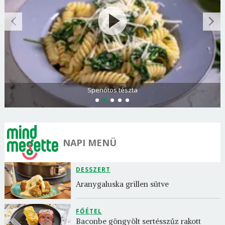
Spenótos tészta
NAPI MENÜ
DESSZERT
Aranygaluska grillen sütve
FŐÉTEL
Baconbe göngyölt sertésszűz rakott 