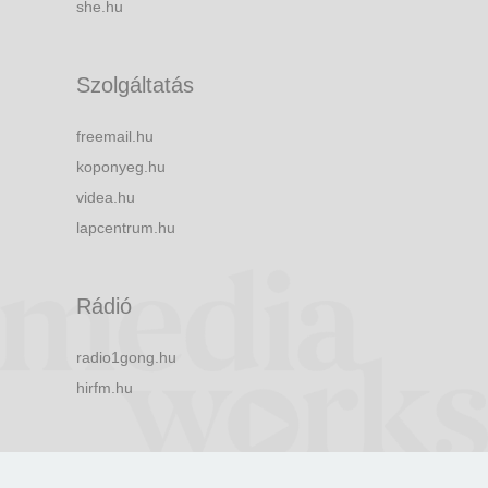
she.hu
Szolgáltatás
freemail.hu
koponyeg.hu
videa.hu
lapcentrum.hu
Rádió
radio1gong.hu
hirfm.hu