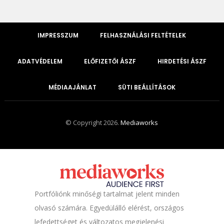
IMPRESSZUM
FELHASZNÁLÁSI FELTÉTELEK
ADATVÉDELEM
ELŐFIZETŐI ÁSZF
HIRDETÉSI ÁSZF
MÉDIAAJÁNLAT
SÜTI BEÁLLÍTÁSOK
© Copyright 2026.
Mediaworks
Portfóliónk minőségi tartalmat jelent minden
olvasó számára. Egyedülálló elérést, országos
lefedettséget és változatos megjelenési