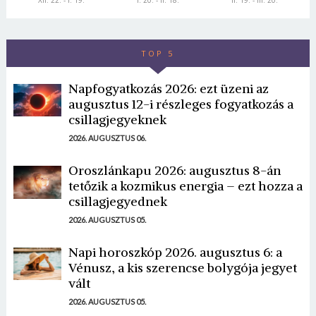
XII. 22. - I. 19.
I. 20. - II. 18.
II. 19. - III. 20.
TOP 5
Napfogyatkozás 2026: ezt üzeni az
augusztus 12-i részleges fogyatkozás a
csillagjegyeknek
2026. AUGUSZTUS 06.
Oroszlánkapu 2026: augusztus 8-án
tetőzik a kozmikus energia – ezt hozza a
csillagjegyednek
2026. AUGUSZTUS 05.
Napi horoszkóp 2026. augusztus 6: a
Vénusz, a kis szerencse bolygója jegyet
vált
2026. AUGUSZTUS 05.