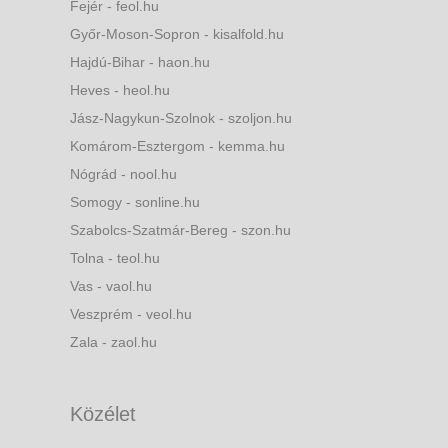
Fejér - feol.hu
Győr-Moson-Sopron - kisalfold.hu
Hajdú-Bihar - haon.hu
Heves - heol.hu
Jász-Nagykun-Szolnok - szoljon.hu
Komárom-Esztergom - kemma.hu
Nógrád - nool.hu
Somogy - sonline.hu
Szabolcs-Szatmár-Bereg - szon.hu
Tolna - teol.hu
Vas - vaol.hu
Veszprém - veol.hu
Zala - zaol.hu
Közélet