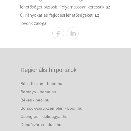
lehetőséget biztosít. Folyamatosan keressük az
új irányokat és fejlődési lehetőségeket. Ez
jövőnk záloga.
Regionális hírportálok
Bács-Kiskun - baon.hu
Baranya - bama.hu
Békés - beol.hu
Borsod-Abaúj-Zemplén - boon.hu
Csongrád - delmagyar.hu
Dunaújváros - duol.hu