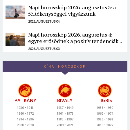
Napi horoszkóp 2026. augusztus 5: a
féltékenységgel vigyázzunk!
2026. AUGUSZTUS 04.
Napi horoszkóp 2026. augusztus 4:
egyre erősödnek a pozitív tendenciák...
2026. AUGUSZTUS 03.
KÍNAI HOROSZKÓP
PATKÁNY
BIVALY
TIGRIS
1936
1948
1937
1949
1938
1950
1960
1972
1961
1973
1962
1974
1984
1996
1985
1997
1986
1998
2008
2020
2009
2021
2010
2022