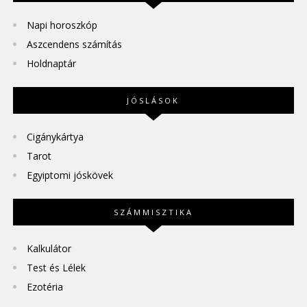
Napi horoszkóp
Aszcendens számítás
Holdnaptár
JÓSLÁSOK
Cigánykártya
Tarot
Egyiptomi jóskövek
SZÁMMISZTIKA
Kalkulátor
Test és Lélek
Ezotéria