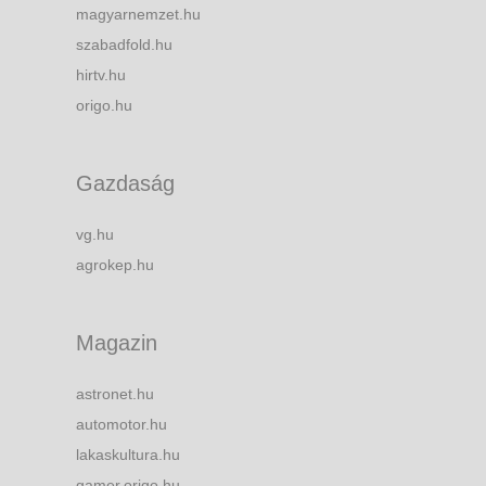
magyarnemzet.hu
szabadfold.hu
hirtv.hu
origo.hu
Gazdaság
vg.hu
agrokep.hu
Magazin
astronet.hu
automotor.hu
lakaskultura.hu
gamer.origo.hu