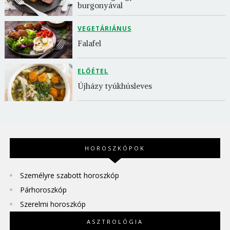
burgonyával
VEGETÁRIÁNUS
Falafel
ELŐÉTEL
Újházy tyúkhúsleves
HOROSZKÓPOK
Személyre szabott horoszkóp
Párhoroszkóp
Szerelmi horoszkóp
ASZTROLÓGIA